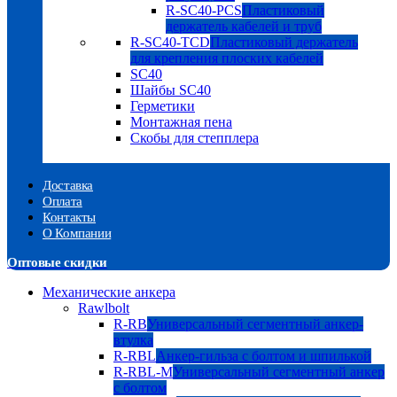
R-SC40-PCS
Пластиковый
держатель кабелей и труб
R-SC40-TCD
Пластиковый держатель
для крепления плоских кабелей
SC40
Шайбы SC40
Герметики
Монтажная пена
Скобы для степплера
Доставка
Оплата
Контакты
О Компании
Оптовые скидки
Механические анкера
Rawlbolt
R-RB
Универсальный сегментный анкер-
втулка
R-RBL
Анкер-гильза с болтом и шпилькой
R-RBL-M
Универсальный сегментный анкер
с болтом