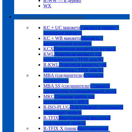
R-WW — в дерево
WX
Крепление фасадной теплоизоляции
KC + UC манжета
Саморез в дерево +
дожимная манжета
KC + WB манжета
Манжета +
маскирующий колпачек
KCX
Дожимная манжета со втулкой
KWL
Дожимная манжета для
использования с TFIX или KI
R-KWL
Дожимная манжета для
использования с TFIX или KI
MBA (соединители)
Стальной
соединитель
MBA SS (соединители)
Стальной
соединитель из нержавеющей стали
MKC
Стальная шайба для
использования с MBA
R-ISO-PLUG
Пластиковый спиральный
(винтовой) дюбель
R-TFIX
Вкручиваемый фасадный
пластиковый дюбель
R-TFIX X (цинк)
Вкручиваемый