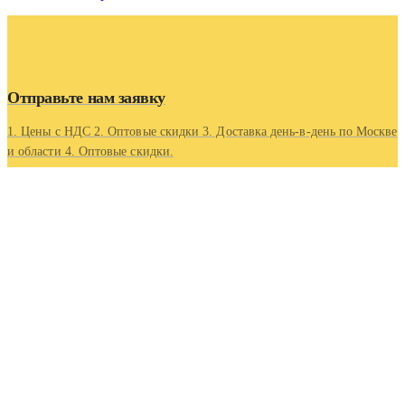
Отправьте нам заявку
1. Цены с НДС 2. Оптовые скидки 3. Доставка день-в-день по Москве
и области 4. Оптовые скидки.
Контакты
Адрес
Московская область, г Люберцы, Котельнический проезд
5