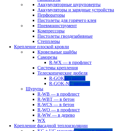
Аккумуляторные шуруповерты
Аккумуляторы и зарядные устройства
Перфораторы
Пистолеты для горячего клея
Пневмоинструмент
Компрессоры
Пистолеты гвоздезабивные
Степплеры
Крепление плоской кровли
Кровельные шайбы
Саморезы
R-WX — в профлист
Системы крепления
Телескопические дюбеля
R-GOK
Без шипов
R-GOK-N
С шипами
Шурупы
R-WB — в профлист
R-WBT — в бетон
R-WCS — в бетон
R-WO — в профлист
R-WW — в дерево
WX
Крепление фасадной теплоизоляции
KC + UC манжета
Саморез в дерево +