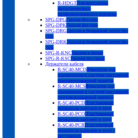
R-HDGT
Для крепления
металлического
перфорированного крепежа
SPG-DPG
Гвозди без газа
SPG-DPK
Гвозди без газа
SPG-DRG
Гвозди в бумажной ленте без
газа
SPG-DRK
Гвозди в бумажной ленте без
газа
SPG-R-KNC
Гвозди в бетон
SPG-R-KSC
Гвозди по стали
Держатели кабеля
R-SC40-MCD
Фиксатор для
применения в системе пассивной
противопожарной защиты
R-SC40-MCS
Фиксатор для
применения в системе пассивной
противопожарной защиты
R-SC40-PCD
Пластиковый
держатель кабелей и труб
R-SC40-PCO
Пластиковый
держатель кабелей и труб
R-SC40-PCR
Пластиковый
держатель кабелей и труб с
регуляцией