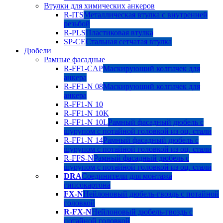
Втулки для химических анкеров
R-ITS
Металлическая втулка с внутренней
резьбой
R-PLS
Пластиковая втулка
SP-CE
Стальная сетчатая втулка
Дюбели
Рамные фасадные
R-FF1-CAP
Маскирующий колпачек для
анкера
R-FF1-N 08
Маскирующий колпачек для
анкера
R-FF1-N 10
R-FF1-N 10K
R-FF1-N 10L
Рамный фасадный дюбель с
шурупом с потайной головкой из оц. стали
R-FF1-N 14
Рамный фасадный дюбель с
шурупом с потайной головкой из оц. стали
R-FFS-N
Рамный фасадный дюбель с
шурупом с потайной головкой из оц. стали
DRA
Соединители для монтажа
гипсокартона
FX-N
Нейлоновый дюбель-гвоздь с потайной
головкой
R-FX-N
Нейлоновый дюбель-гвоздь с
потайной головкой