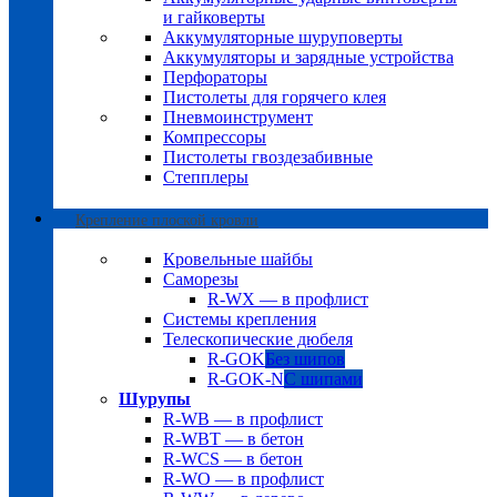
и гайковерты
Аккумуляторные шуруповерты
Аккумуляторы и зарядные устройства
Перфораторы
Пистолеты для горячего клея
Пневмоинструмент
Компрессоры
Пистолеты гвоздезабивные
Степплеры
Крепление плоской кровли
Кровельные шайбы
Саморезы
R-WX — в профлист
Системы крепления
Телескопические дюбеля
R-GOK
Без шипов
R-GOK-N
С шипами
Шурупы
R-WB — в профлист
R-WBT — в бетон
R-WCS — в бетон
R-WO — в профлист