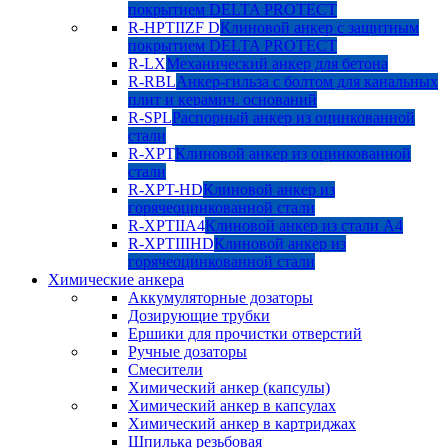
покрытием DELTA PROTECT
R-HPTIIZF D
Клиновой анкер с защитным
покрытием DELTA PROTECT
R-LX
Механический анкер для бетона
R-RBL
Анкер-гильза с болтом для канальных
плит и керамич. оснований
R-SPL
Распорный анкер из оцинкованной
стали
R-XPT
Клиновой анкер из оцинкованной
стали
R-XPT-HD
Клиновой анкер из
горячеоцинкованной стали
R-XPTIIA4
Клиновой анкер из стали А4
R-XPTIIIHD
Клиновой анкер из
горячеоцинкованной стали
Химические анкера
Аккумуляторные дозаторы
Дозирующие трубки
Ершики для прочистки отверстий
Ручные дозаторы
Смесители
Химический анкер (капсулы)
Химический анкер в капсулах
Химический анкер в картриджах
Шпилька резьбовая