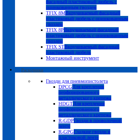
фасадный пластиковый дюбель с
оцинкованным гвоздем
TFIX 8M
Вкручиваемый фасадный
пластиковый дюбель с оцинкованным
гвоздем
TFIX 8P
Вкручиваемый фасадный
пластиковый дюбель с оцинкованным
гвоздем
TFIX ST
Вкручиваемый фасадный
пластиковый дюбель
Монтажный инструмент
Расходники
Гвозди для пневмопистолета
DPCG
Для крепления
перфорированного
металлического крепежа
HDGT
Для крепления
перфорированного
металлического крепежа
R-GDP
Гвозди в проволочной
ленте
R-GPG
Гладкие гвозди в
пластиковой ленте