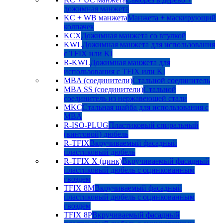
дожимная манжета
KC + WB манжета
Манжета + маскирующий
колпачек
KCX
Дожимная манжета со втулкой
KWL
Дожимная манжета для использования
с TFIX или KI
R-KWL
Дожимная манжета для
использования с TFIX или KI
MBA (соединители)
Стальной соединитель
MBA SS (соединители)
Стальной
соединитель из нержавеющей стали
MKC
Стальная шайба для использования с
MBA
R-ISO-PLUG
Пластиковый спиральный
(винтовой) дюбель
R-TFIX
Вкручиваемый фасадный
пластиковый дюбель
R-TFIX X (цинк)
Вкручиваемый фасадный
пластиковый дюбель с оцинкованным
гвоздем
TFIX 8M
Вкручиваемый фасадный
пластиковый дюбель с оцинкованным
гвоздем
TFIX 8P
Вкручиваемый фасадный