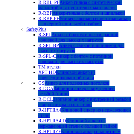
R-RBL-PF
Анкер гильза с синтетической
манжетой для пустотелых материалов
R-RBP
Анкер-гильза с болтом и шпилькой
R-RBP-PF
Универсальный сегментный анкер
с анкерной шпилькой и гайкой
SafetyPlus
R-SPL
Анкер с болтом и шестигранной
головкой для высоких нагрузок
R-SPL-BP
Анкер с гайкой и шпилькой для
высоких нагрузок
R-SPL-C
Анкер с болтом с потайной
головкой для высоких нагрузок
TM втулки
XPT-HD
Клиновой анкер из
горячеоцинкованной стали
GS
Анкер для подвесных потолков
R-DCA
Забивной анкер с внутренней
резьбой (цинк)
R-DCL
Забивной анкер с внутренней резьбой
с воротником из оц. стали
R-HPTIIA4
Клиновой анкер из нержавеющей
стали
R-HPTIIA4 D
Клиновой анкер из
нержавеющей стали с большой гайкой
R-HPTIIZF
Клиновой анкер с защитным