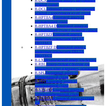
R-DCA
Забивной анкер с внутренней
резьбой (цинк)
R-DCL
Забивной анкер с внутренней
резьбой с воротником из оц. стали
R-HPTIIA4
Клиновой анкер из
нержавеющей стали
R-HPTIIA4 D
Клиновой анкер из
нержавеющей стали с большой гайкой
R-HPTIIZF
Клиновой анкер с
защитным покрытием DELTA
PROTECT
R-HPTIIZF D
Клиновой анкер с
защитным покрытием DELTA
PROTECT
R-LX
Механический анкер для бетона
R-RBL
Анкер-гильза с болтом для
канальных плит и керамич. оснований
R-SPL
Распорный анкер из
оцинкованной стали
R-XPT
Клиновой анкер из
оцинкованной стали
R-XPT-HD
Клиновой анкер из
горячеоцинкованной стали
R-XPTIIA4
Клиновой анкер из стали
А4