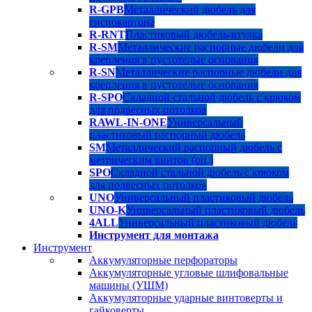
R-GPB
Металлический дюбель для
гиспокартона
R-RNT
Пластиковый дюбель-втулка
R-SM
Металлические распорные дюбели для
крепления в пустотелые основания
R-SN
Металлические распорные дюбели для
крепления в пустотелые основания
R-SPO
Складной стальной дюбель с крюком
для подвесных потолков
RAWL-IN-ONE
Универсальный
пластиковый распорный дюбель
SM
Металлический распорный дюбель с
метрическим винтов (оц.)
SPO
Складной стальной дюбель с крюком
для подвесных потолков
UNO
Универсальный пластиковый дюбель
UNO-K
Универсальный пластиковый дюбель
4ALL
Универсальный пластиковый дюбель
Инструмент для монтажа
Инструмент
Аккумуляторные перфораторы
Аккумуляторные угловые шлифовальные
машины (УШМ)
Аккумуляторные ударные винтоверты и
гайковерты