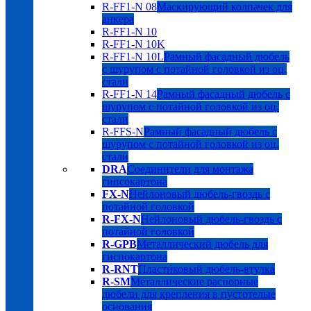
R-FF1-N 08
Маскирующий колпачек для
анкера
R-FF1-N 10
R-FF1-N 10K
R-FF1-N 10L
Рамный фасадный дюбель
с шурупом с потайной головкой из оц.
стали
R-FF1-N 14
Рамный фасадный дюбель с
шурупом с потайной головкой из оц.
стали
R-FFS-N
Рамный фасадный дюбель с
шурупом с потайной головкой из оц.
стали
DRA
Соединители для монтажа
гипсокартона
FX-N
Нейлоновый дюбель-гвоздь с
потайной головкой
R-FX-N
Нейлоновый дюбель-гвоздь с
потайной головкой
R-GPB
Металлический дюбель для
гиспокартона
R-RNT
Пластиковый дюбель-втулка
R-SM
Металлические распорные
дюбели для крепления в пустотелые
основания