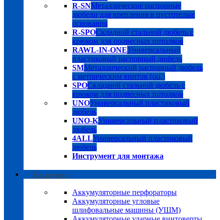
R-SN
Металлические распорные
дюбели для крепления в пустотелые
основания
R-SPO
Складной стальной дюбель с
крюком для подвесных потолков
RAWL-IN-ONE
Универсальный
пластиковый распорный дюбель
SM
Металлический распорный дюбель
с метрическим винтов (оц.)
SPO
Складной стальной дюбель с
крюком для подвесных потолков
UNO
Универсальный пластиковый
дюбель
UNO-K
Универсальный пластиковый
дюбель
4ALL
Универсальный пластиковый
дюбель
Инструмент для монтажа
Инструмент
Аккумуляторные перфораторы
Аккумуляторные угловые
шлифовальные машины (УШМ)
Аккумуляторные ударные винтоверты