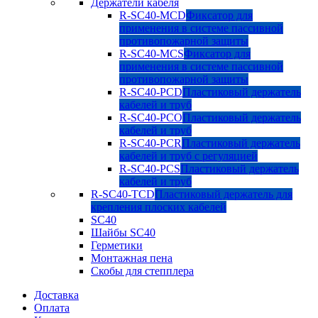
Держатели кабеля
R-SC40-MCD
Фиксатор для
применения в системе пассивной
противопожарной защиты
R-SC40-MCS
Фиксатор для
применения в системе пассивной
противопожарной защиты
R-SC40-PCD
Пластиковый держатель
кабелей и труб
R-SC40-PCO
Пластиковый держатель
кабелей и труб
R-SC40-PCR
Пластиковый держатель
кабелей и труб с регуляцией
R-SC40-PCS
Пластиковый держатель
кабелей и труб
R-SC40-TCD
Пластиковый держатель для
крепления плоских кабелей
SC40
Шайбы SC40
Герметики
Монтажная пена
Скобы для степплера
Доставка
Оплата