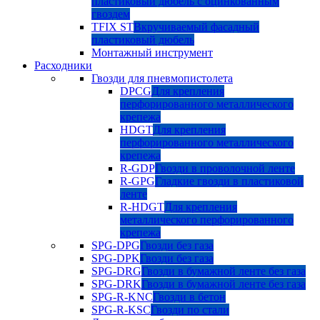
пластиковый дюбель с оцинкованным
гвоздем
TFIX ST
Вкручиваемый фасадный
пластиковый дюбель
Монтажный инструмент
Расходники
Гвозди для пневмопистолета
DPCG
Для крепления
перфорированного металлического
крепежа
HDGT
Для крепления
перфорированного металлического
крепежа
R-GDP
Гвозди в проволочной ленте
R-GPG
Гладкие гвозди в пластиковой
ленте
R-HDGT
Для крепления
металлического перфорированного
крепежа
SPG-DPG
Гвозди без газа
SPG-DPK
Гвозди без газа
SPG-DRG
Гвозди в бумажной ленте без газа
SPG-DRK
Гвозди в бумажной ленте без газа
SPG-R-KNC
Гвозди в бетон
SPG-R-KSC
Гвозди по стали