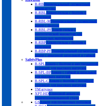
R-RB
Универсальный сегментный
анкер-втулка
R-RBL
Анкер-гильза с болтом и
шпилькой
R-RBL-M
Универсальный сегментный
анкер с болтом
R-RBL-PF
Анкер гильза с
синтетической манжетой для
пустотелых материалов
R-RBP
Анкер-гильза с болтом и
шпилькой
R-RBP-PF
Универсальный сегментный
анкер с анкерной шпилькой и гайкой
SafetyPlus
R-SPL
Анкер с болтом и шестигранной
головкой для высоких нагрузок
R-SPL-BP
Анкер с гайкой и шпилькой
для высоких нагрузок
R-SPL-C
Анкер с болтом с потайной
головкой для высоких нагрузок
TM втулки
XPT-HD
Клиновой анкер из
горячеоцинкованной стали
GS
Анкер для подвесных потолков