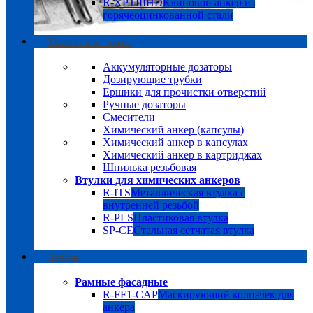
R-XPTIIIHD
Клиновой анкер из
горячеоцинкованной стали
Химические анкера
Аккумуляторные дозаторы
Дозирующие трубки
Ершики для прочистки отверстий
Ручные дозаторы
Смесители
Химический анкер (капсулы)
Химический анкер в капсулах
Химический анкер в картриджах
Шпилька резьбовая
Втулки для химических анкеров
R-ITS
Металлическая втулка с
внутренней резьбой
R-PLS
Пластиковая втулка
SP-CE
Стальная сетчатая втулка
Дюбели
Рамные фасадные
R-FF1-CAP
Маскирующий колпачек для
анкера