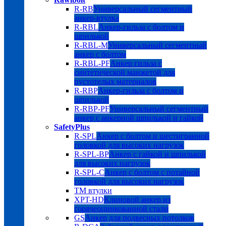
R-RB
Универсальный сегментный
анкер-втулка
R-RBL
Анкер-гильза с болтом и
шпилькой
R-RBL-M
Универсальный сегментный
анкер с болтом
R-RBL-PF
Анкер гильза с
синтетической манжетой для
пустотелых материалов
R-RBP
Анкер-гильза с болтом и
шпилькой
R-RBP-PF
Универсальный сегментный
анкер с анкерной шпилькой и гайкой
SafetyPlus
R-SPL
Анкер с болтом и шестигранной
головкой для высоких нагрузок
R-SPL-BP
Анкер с гайкой и шпилькой
для высоких нагрузок
R-SPL-C
Анкер с болтом с потайной
головкой для высоких нагрузок
TM втулки
XPT-HD
Клиновой анкер из
горячеоцинкованной стали
GS
Анкер для подвесных потолков