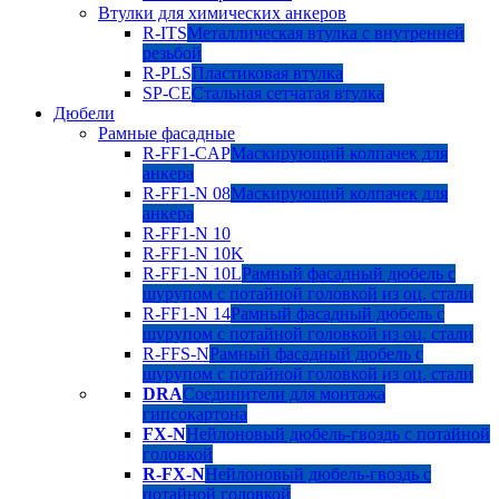
Втулки для химических анкеров
R-ITS
Металлическая втулка с внутренней
резьбой
R-PLS
Пластиковая втулка
SP-CE
Стальная сетчатая втулка
Дюбели
Рамные фасадные
R-FF1-CAP
Маскирующий колпачек для
анкера
R-FF1-N 08
Маскирующий колпачек для
анкера
R-FF1-N 10
R-FF1-N 10K
R-FF1-N 10L
Рамный фасадный дюбель с
шурупом с потайной головкой из оц. стали
R-FF1-N 14
Рамный фасадный дюбель с
шурупом с потайной головкой из оц. стали
R-FFS-N
Рамный фасадный дюбель с
шурупом с потайной головкой из оц. стали
DRA
Соединители для монтажа
гипсокартона
FX-N
Нейлоновый дюбель-гвоздь с потайной
головкой
R-FX-N
Нейлоновый дюбель-гвоздь с
потайной головкой