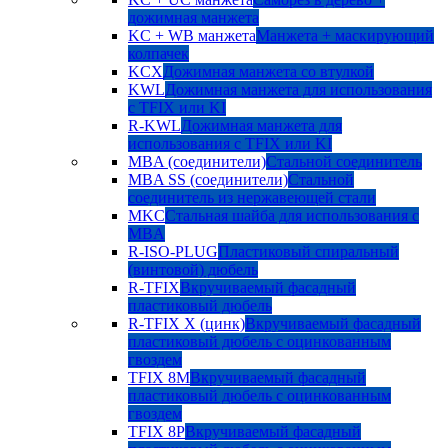
дожимная манжета
KC + WB манжета
Манжета + маскирующий
колпачек
KCX
Дожимная манжета со втулкой
KWL
Дожимная манжета для использования
с TFIX или KI
R-KWL
Дожимная манжета для
использования с TFIX или KI
MBA (соединители)
Стальной соединитель
MBA SS (соединители)
Стальной
соединитель из нержавеющей стали
MKC
Стальная шайба для использования с
MBA
R-ISO-PLUG
Пластиковый спиральный
(винтовой) дюбель
R-TFIX
Вкручиваемый фасадный
пластиковый дюбель
R-TFIX X (цинк)
Вкручиваемый фасадный
пластиковый дюбель с оцинкованным
гвоздем
TFIX 8M
Вкручиваемый фасадный
пластиковый дюбель с оцинкованным
гвоздем
TFIX 8P
Вкручиваемый фасадный