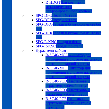
R-HDGT
Для крепления
металлического
перфорированного крепежа
SPG-DPG
Гвозди без газа
SPG-DPK
Гвозди без газа
SPG-DRG
Гвозди в бумажной ленте без
газа
SPG-DRK
Гвозди в бумажной ленте без
газа
SPG-R-KNC
Гвозди в бетон
SPG-R-KSC
Гвозди по стали
Держатели кабеля
R-SC40-MCD
Фиксатор для
применения в системе пассивной
противопожарной защиты
R-SC40-MCS
Фиксатор для
применения в системе пассивной
противопожарной защиты
R-SC40-PCD
Пластиковый
держатель кабелей и труб
R-SC40-PCO
Пластиковый
держатель кабелей и труб
R-SC40-PCR
Пластиковый
держатель кабелей и труб с
регуляцией