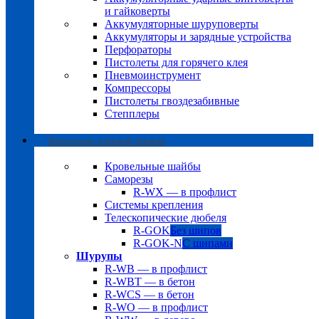
и гайковерты
Аккумуляторные шуруповерты
Аккумуляторы и зарядные устройства
Перфораторы
Пистолеты для горячего клея
Пневмоинструмент
Компрессоры
Пистолеты гвоздезабивные
Степплеры
Крепление плоской кровли
Кровельные шайбы
Саморезы
R-WX — в профлист
Системы крепления
Телескопические дюбеля
R-GOK
Без шипов
R-GOK-N
С шипами
Шурупы
R-WB — в профлист
R-WBT — в бетон
R-WCS — в бетон
R-WO — в профлист