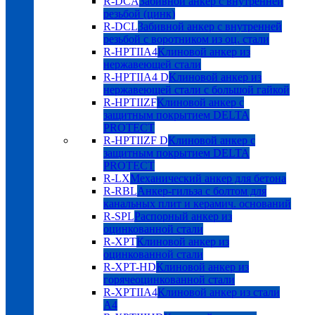
R-DCA
Забивной анкер с внутренней
резьбой (цинк)
R-DCL
Забивной анкер с внутренней
резьбой с воротником из оц. стали
R-HPTIIA4
Клиновой анкер из
нержавеющей стали
R-HPTIIA4 D
Клиновой анкер из
нержавеющей стали с большой гайкой
R-HPTIIZF
Клиновой анкер с
защитным покрытием DELTA
PROTECT
R-HPTIIZF D
Клиновой анкер с
защитным покрытием DELTA
PROTECT
R-LX
Механический анкер для бетона
R-RBL
Анкер-гильза с болтом для
канальных плит и керамич. оснований
R-SPL
Распорный анкер из
оцинкованной стали
R-XPT
Клиновой анкер из
оцинкованной стали
R-XPT-HD
Клиновой анкер из
горячеоцинкованной стали
R-XPTIIA4
Клиновой анкер из стали
А4