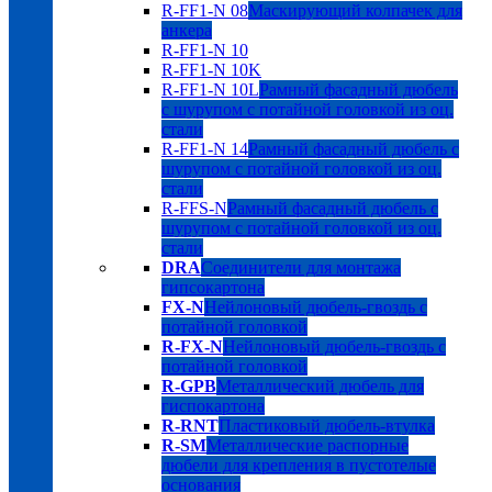
R-FF1-N 08
Маскирующий колпачек для
анкера
R-FF1-N 10
R-FF1-N 10K
R-FF1-N 10L
Рамный фасадный дюбель
с шурупом с потайной головкой из оц.
стали
R-FF1-N 14
Рамный фасадный дюбель с
шурупом с потайной головкой из оц.
стали
R-FFS-N
Рамный фасадный дюбель с
шурупом с потайной головкой из оц.
стали
DRA
Соединители для монтажа
гипсокартона
FX-N
Нейлоновый дюбель-гвоздь с
потайной головкой
R-FX-N
Нейлоновый дюбель-гвоздь с
потайной головкой
R-GPB
Металлический дюбель для
гиспокартона
R-RNT
Пластиковый дюбель-втулка
R-SM
Металлические распорные
дюбели для крепления в пустотелые
основания