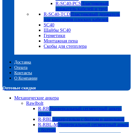
R-SC40-PCS
Пластиковый
держатель кабелей и труб
R-SC40-TCD
Пластиковый держатель
для крепления плоских кабелей
SC40
Шайбы SC40
Герметики
Монтажная пена
Скобы для степплера
Доставка
Оплата
Контакты
О Компании
Оптовые скидки
Механические анкера
Rawlbolt
R-RB
Универсальный сегментный анкер-
втулка
R-RBL
Анкер-гильза с болтом и шпилькой
R-RBL-M
Универсальный сегментный анкер
с болтом