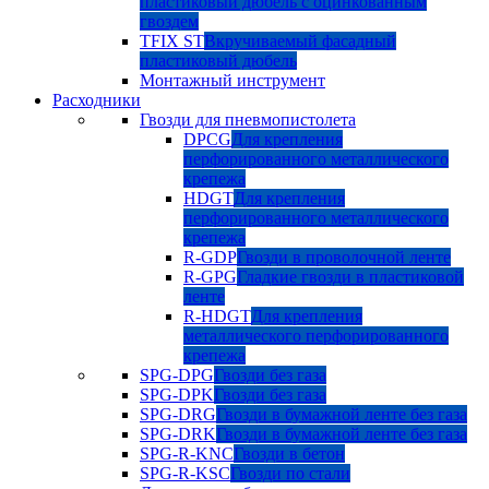
пластиковый дюбель с оцинкованным
гвоздем
TFIX ST
Вкручиваемый фасадный
пластиковый дюбель
Монтажный инструмент
Расходники
Гвозди для пневмопистолета
DPCG
Для крепления
перфорированного металлического
крепежа
HDGT
Для крепления
перфорированного металлического
крепежа
R-GDP
Гвозди в проволочной ленте
R-GPG
Гладкие гвозди в пластиковой
ленте
R-HDGT
Для крепления
металлического перфорированного
крепежа
SPG-DPG
Гвозди без газа
SPG-DPK
Гвозди без газа
SPG-DRG
Гвозди в бумажной ленте без газа
SPG-DRK
Гвозди в бумажной ленте без газа
SPG-R-KNC
Гвозди в бетон
SPG-R-KSC
Гвозди по стали