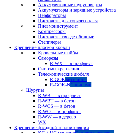
Аккумуляторные шуруповерты
Аккумуляторы и зарядные устройства
Перфораторы
Пистолеты для горячего клея
Пневмоинструмент
Компрессоры
Пистолеты гвоздезабивные
Степплеры
Крепление плоской кровли
Кровельные шайбы
Саморезы
R-WX — в профлист
Системы крепления
Телескопические дюбеля
R-GOK
Без шипов
R-GOK-N
С шипами
Шурупы
R-WB — в профлист
R-WBT — в бетон
R-WCS — в бетон
R-WO — в профлист
R-WW — в дерево
WX
Крепление фасадной теплоизоляции
KC + UC манжета
Саморез в дерево +