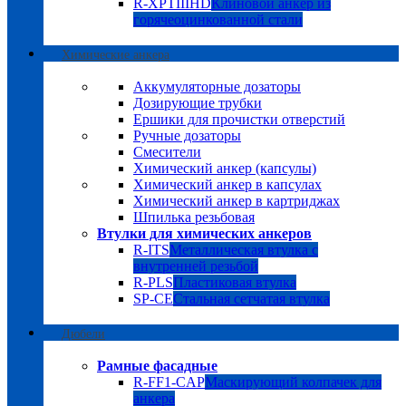
R-XPTIIIHD
Клиновой анкер из
горячеоцинкованной стали
Химические анкера
Аккумуляторные дозаторы
Дозирующие трубки
Ершики для прочистки отверстий
Ручные дозаторы
Смесители
Химический анкер (капсулы)
Химический анкер в капсулах
Химический анкер в картриджах
Шпилька резьбовая
Втулки для химических анкеров
R-ITS
Металлическая втулка с
внутренней резьбой
R-PLS
Пластиковая втулка
SP-CE
Стальная сетчатая втулка
Дюбели
Рамные фасадные
R-FF1-CAP
Маскирующий колпачек для
анкера