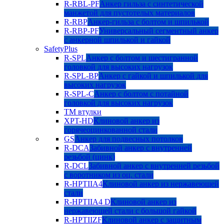
R-RBL-PF
Анкер гильза с синтетической
манжетой для пустотелых материалов
R-RBP
Анкер-гильза с болтом и шпилькой
R-RBP-PF
Универсальный сегментный анкер
с анкерной шпилькой и гайкой
SafetyPlus
R-SPL
Анкер с болтом и шестигранной
головкой для высоких нагрузок
R-SPL-BP
Анкер с гайкой и шпилькой для
высоких нагрузок
R-SPL-C
Анкер с болтом с потайной
головкой для высоких нагрузок
TM втулки
XPT-HD
Клиновой анкер из
горячеоцинкованной стали
GS
Анкер для подвесных потолков
R-DCA
Забивной анкер с внутренней
резьбой (цинк)
R-DCL
Забивной анкер с внутренней резьбой
с воротником из оц. стали
R-HPTIIA4
Клиновой анкер из нержавеющей
стали
R-HPTIIA4 D
Клиновой анкер из
нержавеющей стали с большой гайкой
R-HPTIIZF
Клиновой анкер с защитным