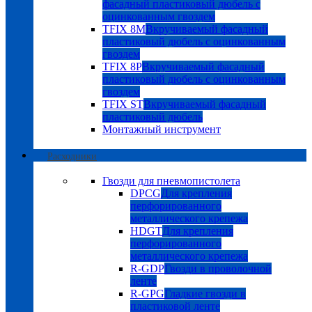
фасадный пластиковый дюбель с
оцинкованным гвоздем
TFIX 8M
Вкручиваемый фасадный
пластиковый дюбель с оцинкованным
гвоздем
TFIX 8P
Вкручиваемый фасадный
пластиковый дюбель с оцинкованным
гвоздем
TFIX ST
Вкручиваемый фасадный
пластиковый дюбель
Монтажный инструмент
Расходники
Гвозди для пневмопистолета
DPCG
Для крепления
перфорированного
металлического крепежа
HDGT
Для крепления
перфорированного
металлического крепежа
R-GDP
Гвозди в проволочной
ленте
R-GPG
Гладкие гвозди в
пластиковой ленте