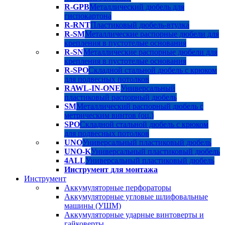
R-GPB
Металлический дюбель для
гиспокартона
R-RNT
Пластиковый дюбель-втулка
R-SM
Металлические распорные дюбели для
крепления в пустотелые основания
R-SN
Металлические распорные дюбели для
крепления в пустотелые основания
R-SPO
Складной стальной дюбель с крюком
для подвесных потолков
RAWL-IN-ONE
Универсальный
пластиковый распорный дюбель
SM
Металлический распорный дюбель с
метрическим винтов (оц.)
SPO
Складной стальной дюбель с крюком
для подвесных потолков
UNO
Универсальный пластиковый дюбель
UNO-K
Универсальный пластиковый дюбель
4ALL
Универсальный пластиковый дюбель
Инструмент для монтажа
Инструмент
Аккумуляторные перфораторы
Аккумуляторные угловые шлифовальные
машины (УШМ)
Аккумуляторные ударные винтоверты и
гайковерты