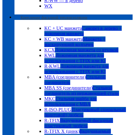
R-WW — в дерево
WX
Крепление фасадной теплоизоляции
KC + UC манжета
Саморез в дерево +
дожимная манжета
KC + WB манжета
Манжета +
маскирующий колпачек
KCX
Дожимная манжета со втулкой
KWL
Дожимная манжета для
использования с TFIX или KI
R-KWL
Дожимная манжета для
использования с TFIX или KI
MBA (соединители)
Стальной
соединитель
MBA SS (соединители)
Стальной
соединитель из нержавеющей стали
MKC
Стальная шайба для
использования с MBA
R-ISO-PLUG
Пластиковый спиральный
(винтовой) дюбель
R-TFIX
Вкручиваемый фасадный
пластиковый дюбель
R-TFIX X (цинк)
Вкручиваемый