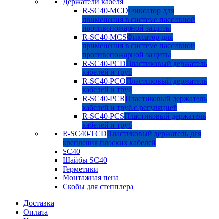
Держатели кабеля
R-SC40-MCD
Фиксатор для
применения в системе пассивной
противопожарной защиты
R-SC40-MCS
Фиксатор для
применения в системе пассивной
противопожарной защиты
R-SC40-PCD
Пластиковый держатель
кабелей и труб
R-SC40-PCO
Пластиковый держатель
кабелей и труб
R-SC40-PCR
Пластиковый держатель
кабелей и труб с регуляцией
R-SC40-PCS
Пластиковый держатель
кабелей и труб
R-SC40-TCD
Пластиковый держатель для
крепления плоских кабелей
SC40
Шайбы SC40
Герметики
Монтажная пена
Скобы для степплера
Доставка
Оплата