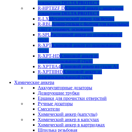
покрытием DELTA PROTECT
R-HPTIIZF D
Клиновой анкер с защитным
покрытием DELTA PROTECT
R-LX
Механический анкер для бетона
R-RBL
Анкер-гильза с болтом для канальных
плит и керамич. оснований
R-SPL
Распорный анкер из оцинкованной
стали
R-XPT
Клиновой анкер из оцинкованной
стали
R-XPT-HD
Клиновой анкер из
горячеоцинкованной стали
R-XPTIIA4
Клиновой анкер из стали А4
R-XPTIIIHD
Клиновой анкер из
горячеоцинкованной стали
Химические анкера
Аккумуляторные дозаторы
Дозирующие трубки
Ершики для прочистки отверстий
Ручные дозаторы
Смесители
Химический анкер (капсулы)
Химический анкер в капсулах
Химический анкер в картриджах
Шпилька резьбовая