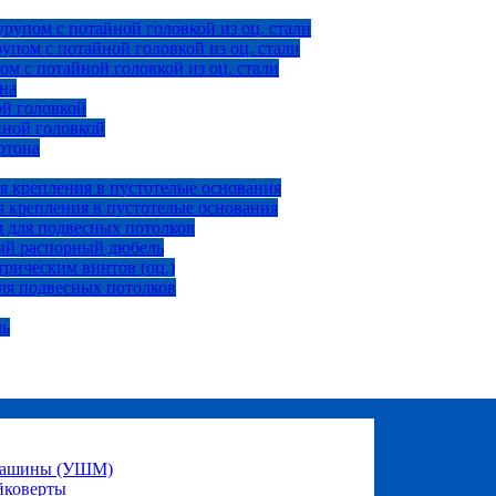
рупом с потайной головкой из оц. стали
пом с потайной головкой из оц. стали
м с потайной головкой из оц. стали
на
ой головкой
йной головкой
ртона
я крепления в пустотелые основания
 крепления в пустотелые основания
 для подвесных потолков
ый распорный дюбель
рическим винтов (оц.)
ля подвесных потолков
ль
 машины (УШМ)
йковерты