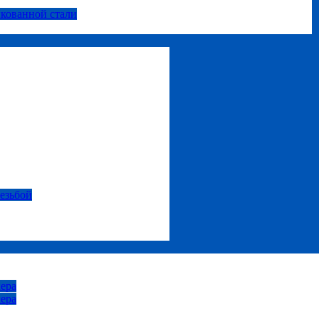
нкованной стали
резьбой
ера
ера