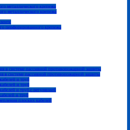
го металлического крепежа
ого металлического крепежа
 ленте
ого перфорированного крепежа
ия в системе пассивной противопожарной защиты
ия в системе пассивной противопожарной защиты
кабелей и труб
кабелей и труб
абелей и труб с регуляцией
абелей и труб
репления плоских кабелей