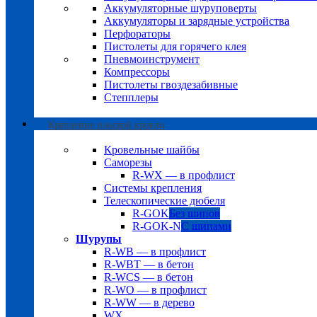
Аккумуляторные шуруповерты
Аккумуляторы и зарядные устройства
Перфораторы
Пистолеты для горячего клея
Пневмоинструмент
Компрессоры
Пистолеты гвоздезабивные
Степплеры
Крепление плоской кровли
Кровельные шайбы
Саморезы
R-WX — в профлист
Системы крепления
Телескопические дюбеля
R-GOK
Без шипов
R-GOK-N
С шипами
Шурупы
R-WB — в профлист
R-WBT — в бетон
R-WCS — в бетон
R-WO — в профлист
R-WW — в дерево
WX