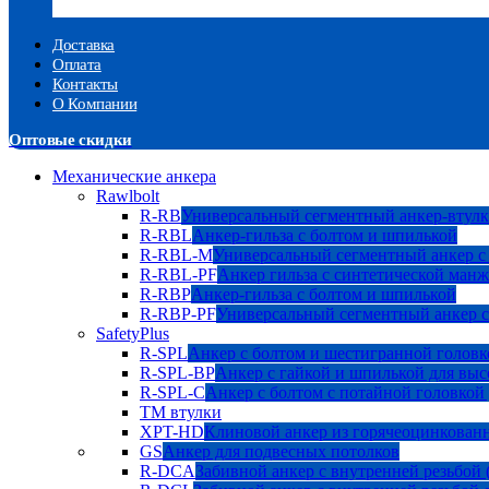
Доставка
Оплата
Контакты
О Компании
Оптовые скидки
Механические анкера
Rawlbolt
R-RB
Универсальный сегментный анкер-втулк
R-RBL
Анкер-гильза с болтом и шпилькой
R-RBL-M
Универсальный сегментный анкер с
R-RBL-PF
Анкер гильза с синтетической манж
R-RBP
Анкер-гильза с болтом и шпилькой
R-RBP-PF
Универсальный сегментный анкер с
SafetyPlus
R-SPL
Анкер с болтом и шестигранной головк
R-SPL-BP
Анкер с гайкой и шпилькой для выс
R-SPL-C
Анкер с болтом с потайной головкой
TM втулки
XPT-HD
Клиновой анкер из горячеоцинкован
GS
Анкер для подвесных потолков
R-DCA
Забивной анкер с внутренней резьбой 