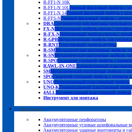
R-FF1-N 10K
R-FF1-N 10L
Рамный фасадный дюбель с шу
R-FF1-N 14
Рамный фасадный дюбель с шуру
R-FFS-N
Рамный фасадный дюбель с шурупо
DRA
Соединители для монтажа гипсокарто
FX-N
Нейлоновый дюбель-гвоздь с потайн
R-FX-N
Нейлоновый дюбель-гвоздь с пота
R-GPB
Металлический дюбель для гиспока
R-RNT
Пластиковый дюбель-втулка
R-SM
Металлические распорные дюбели дл
R-SN
Металлические распорные дюбели для
R-SPO
Складной стальной дюбель с крюком
RAWL-IN-ONE
Универсальный пластиков
SM
Металлический распорный дюбель с мет
SPO
Складной стальной дюбель с крюком д
UNO
Универсальный пластиковый дюбель
UNO-K
Универсальный пластиковый дюбе
4ALL
Универсальный пластиковый дюбель
Инструмент для монтажа
Инструмент
Аккумуляторные перфораторы
Аккумуляторные угловые шлифовальные
Аккумуляторные ударные винтоверты и га