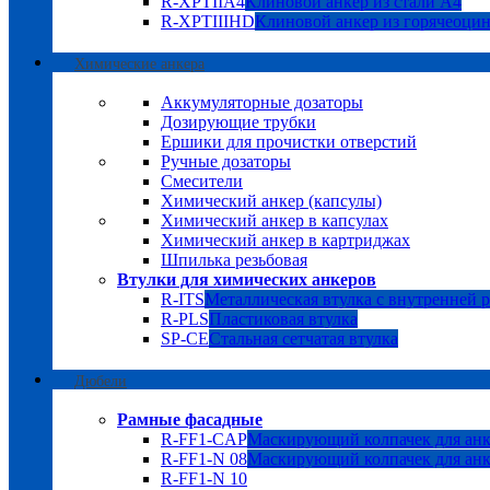
R-XPTIIA4
Клиновой анкер из стали А4
R-XPTIIIHD
Клиновой анкер из горячеоци
Химические анкера
Аккумуляторные дозаторы
Дозирующие трубки
Ершики для прочистки отверстий
Ручные дозаторы
Смесители
Химический анкер (капсулы)
Химический анкер в капсулах
Химический анкер в картриджах
Шпилька резьбовая
Втулки для химических анкеров
R-ITS
Металлическая втулка с внутренней 
R-PLS
Пластиковая втулка
SP-CE
Стальная сетчатая втулка
Дюбели
Рамные фасадные
R-FF1-CAP
Маскирующий колпачек для анк
R-FF1-N 08
Маскирующий колпачек для анк
R-FF1-N 10