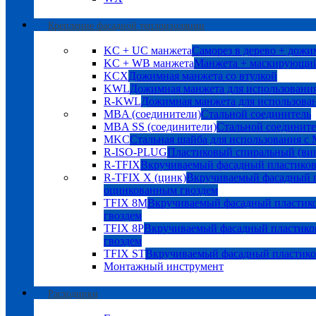
Крепление фасадной теплоизоляции
KC + UC манжета
Саморез в дерево + дожи
KC + WB манжета
Манжета + маскирующий
KCX
Дожимная манжета со втулкой
KWL
Дожимная манжета для использования
R-KWL
Дожимная манжета для использован
MBA (соединители)
Стальной соединитель
MBA SS (соединители)
Стальной соедините
MKC
Стальная шайба для использования с
R-ISO-PLUG
Пластиковый спиральный (ви
R-TFIX
Вкручиваемый фасадный пластико
R-TFIX X (цинк)
Вкручиваемый фасадный п
оцинкованным гвоздем
TFIX 8M
Вкручиваемый фасадный пластик
гвоздем
TFIX 8P
Вкручиваемый фасадный пластико
гвоздем
TFIX ST
Вкручиваемый фасадный пластик
Монтажный инструмент
Расходники