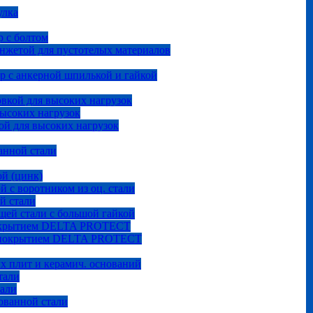
улка
 с болтом
анжетой для пустотелых материалов
р с анкерной шпилькой и гайкой
овкой для высоких нагрузок
высоких нагрузок
ой для высоких нагрузок
анной стали
ой (цинк)
й с воротником из оц. стали
й стали
щей стали с большой гайкой
покрытием DELTA PROTECT
м покрытием DELTA PROTECT
ых плит и керамич. оснований
тали
тали
ованной стали