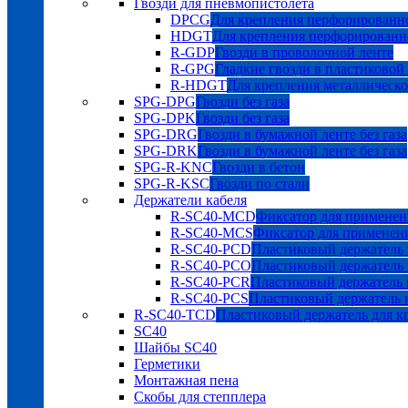
Гвозди для пневмопистолета
DPCG
Для крепления перфорированно
HDGT
Для крепления перфорированн
R-GDP
Гвозди в проволочной ленте
R-GPG
Гладкие гвозди в пластиковой
R-HDGT
Для крепления металлическ
SPG-DPG
Гвозди без газа
SPG-DPK
Гвозди без газа
SPG-DRG
Гвозди в бумажной ленте без газа
SPG-DRK
Гвозди в бумажной ленте без газа
SPG-R-KNC
Гвозди в бетон
SPG-R-KSC
Гвозди по стали
Держатели кабеля
R-SC40-MCD
Фиксатор для применен
R-SC40-MCS
Фиксатор для применен
R-SC40-PCD
Пластиковый держатель 
R-SC40-PCO
Пластиковый держатель 
R-SC40-PCR
Пластиковый держатель к
R-SC40-PCS
Пластиковый держатель к
R-SC40-TCD
Пластиковый держатель для к
SC40
Шайбы SC40
Герметики
Монтажная пена
Скобы для степплера