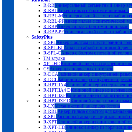
R-RB
Универсальный сегментный анкер-вт
R-RBL
Анкер-гильза с болтом и шпилькой
R-RBL-M
Универсальный сегментный анкер
R-RBL-PF
Анкер гильза с синтетической м
R-RBP
Анкер-гильза с болтом и шпилькой
R-RBP-PF
Универсальный сегментный анке
SafetyPlus
R-SPL
Анкер с болтом и шестигранной гол
R-SPL-BP
Анкер с гайкой и шпилькой для 
R-SPL-C
Анкер с болтом с потайной головк
TM втулки
XPT-HD
Клиновой анкер из горячеоцинков
GS
Анкер для подвесных потолков
R-DCA
Забивной анкер с внутренней резьб
R-DCL
Забивной анкер с внутренней резьбо
R-HPTIIA4
Клиновой анкер из нержавеюще
R-HPTIIA4 D
Клиновой анкер из нержавею
R-HPTIIZF
Клиновой анкер с защитным 
R-HPTIIZF D
Клиновой анкер с защитны
R-LX
Механический анкер для бетона
R-RBL
Анкер-гильза с болтом для канальн
R-SPL
Распорный анкер из оцинкованной с
R-XPT
Клиновой анкер из оцинкованной с
R-XPT-HD
Клиновой анкер из горячеоцинк