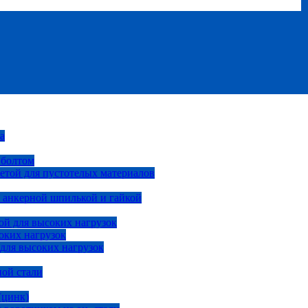
а
 болтом
етой для пустотелых материалов
 анкерной шпилькой и гайкой
ой для высоких нагрузок
оких нагрузок
 для высоких нагрузок
ной стали
(цинк)