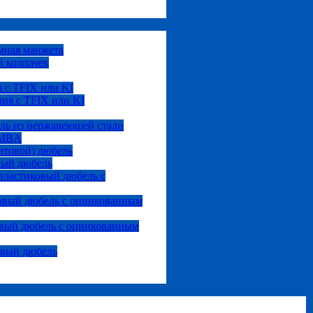
мная манжета
 колпачек
 с TFIX или KI
ия с TFIX или KI
ль из нержавеющей стали
 MBA
нтовой) дюбель
вый дюбель
ластиковый дюбель с
овый дюбель с оцинкованным
вый дюбель с оцинкованным
овый дюбель