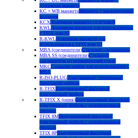
дожимная манжета
KC + WB манжета
Манжета + маскирующий
колпачек
KCX
Дожимная манжета со втулкой
KWL
Дожимная манжета для использования
с TFIX или KI
R-KWL
Дожимная манжета для
использования с TFIX или KI
MBA (соединители)
Стальной соединитель
MBA SS (соединители)
Стальной
соединитель из нержавеющей стали
MKC
Стальная шайба для использования с
MBA
R-ISO-PLUG
Пластиковый спиральный
(винтовой) дюбель
R-TFIX
Вкручиваемый фасадный
пластиковый дюбель
R-TFIX X (цинк)
Вкручиваемый фасадный
пластиковый дюбель с оцинкованным
гвоздем
TFIX 8M
Вкручиваемый фасадный
пластиковый дюбель с оцинкованным
гвоздем
TFIX 8P
Вкручиваемый фасадный