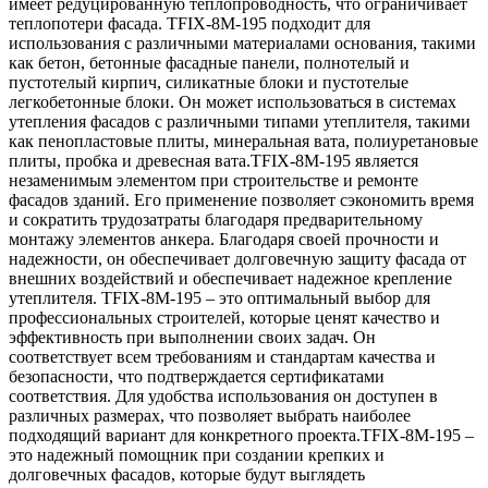
имеет редуцированную теплопроводность, что ограничивает
теплопотери фасада. TFIX-8M-195 подходит для
использования с различными материалами основания, такими
как бетон, бетонные фасадные панели, полнотелый и
пустотелый кирпич, силикатные блоки и пустотелые
легкобетонные блоки. Он может использоваться в системах
утепления фасадов с различными типами утеплителя, такими
как пенопластовые плиты, минеральная вата, полиуретановые
плиты, пробка и древесная вата.TFIX-8M-195 является
незаменимым элементом при строительстве и ремонте
фасадов зданий. Его применение позволяет сэкономить время
и сократить трудозатраты благодаря предварительному
монтажу элементов анкера. Благодаря своей прочности и
надежности, он обеспечивает долговечную защиту фасада от
внешних воздействий и обеспечивает надежное крепление
утеплителя. TFIX-8M-195 – это оптимальный выбор для
профессиональных строителей, которые ценят качество и
эффективность при выполнении своих задач. Он
соответствует всем требованиям и стандартам качества и
безопасности, что подтверждается сертификатами
соответствия. Для удобства использования он доступен в
различных размерах, что позволяет выбрать наиболее
подходящий вариант для конкретного проекта.TFIX-8M-195 –
это надежный помощник при создании крепких и
долговечных фасадов, которые будут выглядеть