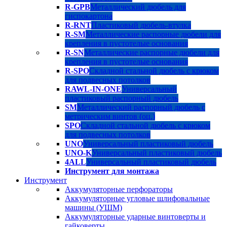
R-GPB
Металлический дюбель для
гиспокартона
R-RNT
Пластиковый дюбель-втулка
R-SM
Металлические распорные дюбели для
крепления в пустотелые основания
R-SN
Металлические распорные дюбели для
крепления в пустотелые основания
R-SPO
Складной стальной дюбель с крюком
для подвесных потолков
RAWL-IN-ONE
Универсальный
пластиковый распорный дюбель
SM
Металлический распорный дюбель с
метрическим винтов (оц.)
SPO
Складной стальной дюбель с крюком
для подвесных потолков
UNO
Универсальный пластиковый дюбель
UNO-K
Универсальный пластиковый дюбель
4ALL
Универсальный пластиковый дюбель
Инструмент для монтажа
Инструмент
Аккумуляторные перфораторы
Аккумуляторные угловые шлифовальные
машины (УШМ)
Аккумуляторные ударные винтоверты и
гайковерты