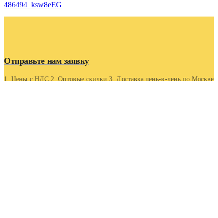
486494_ksw8eEG
Отправьте нам заявку
1. Цены с НДС 2. Оптовые скидки 3. Доставка день-в-день по Москве
и области 4. Оптовые скидки.
Контакты
Адрес
Московская область, г Люберцы, Котельнический проезд