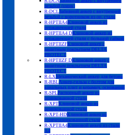
R-DCA
Забивной анкер с внутренней
резьбой (цинк)
R-DCL
Забивной анкер с внутренней
резьбой с воротником из оц. стали
R-HPTIIA4
Клиновой анкер из
нержавеющей стали
R-HPTIIA4 D
Клиновой анкер из
нержавеющей стали с большой гайкой
R-HPTIIZF
Клиновой анкер с
защитным покрытием DELTA
PROTECT
R-HPTIIZF D
Клиновой анкер с
защитным покрытием DELTA
PROTECT
R-LX
Механический анкер для бетона
R-RBL
Анкер-гильза с болтом для
канальных плит и керамич. оснований
R-SPL
Распорный анкер из
оцинкованной стали
R-XPT
Клиновой анкер из
оцинкованной стали
R-XPT-HD
Клиновой анкер из
горячеоцинкованной стали
R-XPTIIA4
Клиновой анкер из стали
А4