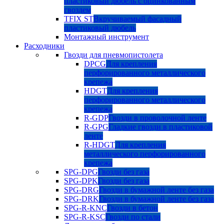
пластиковый дюбель с оцинкованным
гвоздем
TFIX ST
Вкручиваемый фасадный
пластиковый дюбель
Монтажный инструмент
Расходники
Гвозди для пневмопистолета
DPCG
Для крепления
перфорированного металлического
крепежа
HDGT
Для крепления
перфорированного металлического
крепежа
R-GDP
Гвозди в проволочной ленте
R-GPG
Гладкие гвозди в пластиковой
ленте
R-HDGT
Для крепления
металлического перфорированного
крепежа
SPG-DPG
Гвозди без газа
SPG-DPK
Гвозди без газа
SPG-DRG
Гвозди в бумажной ленте без газа
SPG-DRK
Гвозди в бумажной ленте без газа
SPG-R-KNC
Гвозди в бетон
SPG-R-KSC
Гвозди по стали