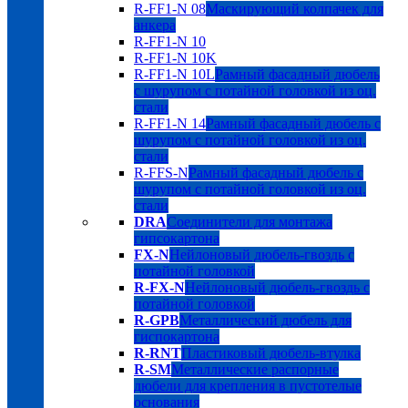
R-FF1-N 08
Маскирующий колпачек для
анкера
R-FF1-N 10
R-FF1-N 10K
R-FF1-N 10L
Рамный фасадный дюбель
с шурупом с потайной головкой из оц.
стали
R-FF1-N 14
Рамный фасадный дюбель с
шурупом с потайной головкой из оц.
стали
R-FFS-N
Рамный фасадный дюбель с
шурупом с потайной головкой из оц.
стали
DRA
Соединители для монтажа
гипсокартона
FX-N
Нейлоновый дюбель-гвоздь с
потайной головкой
R-FX-N
Нейлоновый дюбель-гвоздь с
потайной головкой
R-GPB
Металлический дюбель для
гиспокартона
R-RNT
Пластиковый дюбель-втулка
R-SM
Металлические распорные
дюбели для крепления в пустотелые
основания