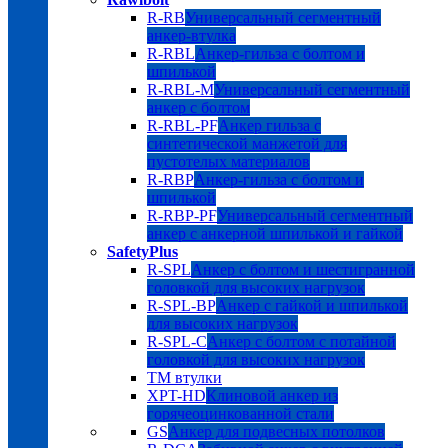
R-RB
Универсальный сегментный
анкер-втулка
R-RBL
Анкер-гильза с болтом и
шпилькой
R-RBL-M
Универсальный сегментный
анкер с болтом
R-RBL-PF
Анкер гильза с
синтетической манжетой для
пустотелых материалов
R-RBP
Анкер-гильза с болтом и
шпилькой
R-RBP-PF
Универсальный сегментный
анкер с анкерной шпилькой и гайкой
SafetyPlus
R-SPL
Анкер с болтом и шестигранной
головкой для высоких нагрузок
R-SPL-BP
Анкер с гайкой и шпилькой
для высоких нагрузок
R-SPL-C
Анкер с болтом с потайной
головкой для высоких нагрузок
TM втулки
XPT-HD
Клиновой анкер из
горячеоцинкованной стали
GS
Анкер для подвесных потолков