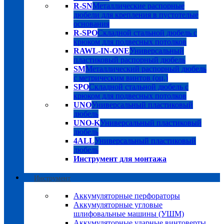
R-SN
Металлические распорные
дюбели для крепления в пустотелые
основания
R-SPO
Складной стальной дюбель с
крюком для подвесных потолков
RAWL-IN-ONE
Универсальный
пластиковый распорный дюбель
SM
Металлический распорный дюбель
с метрическим винтов (оц.)
SPO
Складной стальной дюбель с
крюком для подвесных потолков
UNO
Универсальный пластиковый
дюбель
UNO-K
Универсальный пластиковый
дюбель
4ALL
Универсальный пластиковый
дюбель
Инструмент для монтажа
Инструмент
Аккумуляторные перфораторы
Аккумуляторные угловые
шлифовальные машины (УШМ)
Аккумуляторные ударные винтоверты