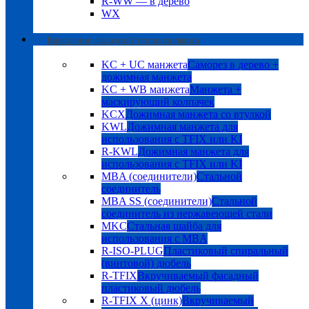
R-WW — в дерево
WX
Крепление фасадной теплоизоляции
KC + UC манжета
Саморез в дерево +
дожимная манжета
KC + WB манжета
Манжета +
маскирующий колпачек
KCX
Дожимная манжета со втулкой
KWL
Дожимная манжета для
использования с TFIX или KI
R-KWL
Дожимная манжета для
использования с TFIX или KI
MBA (соединители)
Стальной
соединитель
MBA SS (соединители)
Стальной
соединитель из нержавеющей стали
MKC
Стальная шайба для
использования с MBA
R-ISO-PLUG
Пластиковый спиральный
(винтовой) дюбель
R-TFIX
Вкручиваемый фасадный
пластиковый дюбель
R-TFIX X (цинк)
Вкручиваемый