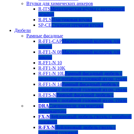
Втулки для химических анкеров
R-ITS
Металлическая втулка с внутренней
резьбой
R-PLS
Пластиковая втулка
SP-CE
Стальная сетчатая втулка
Дюбели
Рамные фасадные
R-FF1-CAP
Маскирующий колпачек для
анкера
R-FF1-N 08
Маскирующий колпачек для
анкера
R-FF1-N 10
R-FF1-N 10K
R-FF1-N 10L
Рамный фасадный дюбель с
шурупом с потайной головкой из оц. стали
R-FF1-N 14
Рамный фасадный дюбель с
шурупом с потайной головкой из оц. стали
R-FFS-N
Рамный фасадный дюбель с
шурупом с потайной головкой из оц. стали
DRA
Соединители для монтажа
гипсокартона
FX-N
Нейлоновый дюбель-гвоздь с потайной
головкой
R-FX-N
Нейлоновый дюбель-гвоздь с
потайной головкой