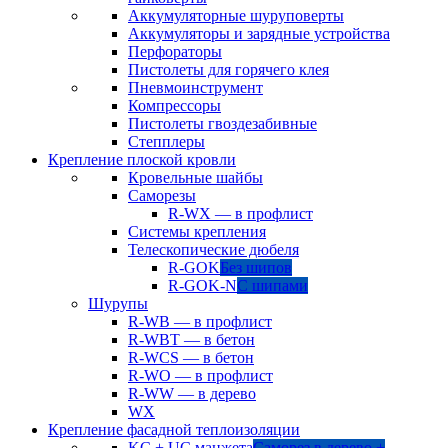
Аккумуляторные шуруповерты
Аккумуляторы и зарядные устройства
Перфораторы
Пистолеты для горячего клея
Пневмоинструмент
Компрессоры
Пистолеты гвоздезабивные
Степплеры
Крепление плоской кровли
Кровельные шайбы
Саморезы
R-WX — в профлист
Системы крепления
Телескопические дюбеля
R-GOK
Без шипов
R-GOK-N
С шипами
Шурупы
R-WB — в профлист
R-WBT — в бетон
R-WCS — в бетон
R-WO — в профлист
R-WW — в дерево
WX
Крепление фасадной теплоизоляции
KC + UC манжета
Саморез в дерево +