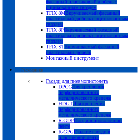
фасадный пластиковый дюбель с
оцинкованным гвоздем
TFIX 8M
Вкручиваемый фасадный
пластиковый дюбель с оцинкованным
гвоздем
TFIX 8P
Вкручиваемый фасадный
пластиковый дюбель с оцинкованным
гвоздем
TFIX ST
Вкручиваемый фасадный
пластиковый дюбель
Монтажный инструмент
Расходники
Гвозди для пневмопистолета
DPCG
Для крепления
перфорированного
металлического крепежа
HDGT
Для крепления
перфорированного
металлического крепежа
R-GDP
Гвозди в проволочной
ленте
R-GPG
Гладкие гвозди в
пластиковой ленте