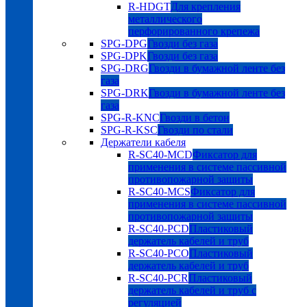
R-HDGT
Для крепления
металлического
перфорированного крепежа
SPG-DPG
Гвозди без газа
SPG-DPK
Гвозди без газа
SPG-DRG
Гвозди в бумажной ленте без
газа
SPG-DRK
Гвозди в бумажной ленте без
газа
SPG-R-KNC
Гвозди в бетон
SPG-R-KSC
Гвозди по стали
Держатели кабеля
R-SC40-MCD
Фиксатор для
применения в системе пассивной
противопожарной защиты
R-SC40-MCS
Фиксатор для
применения в системе пассивной
противопожарной защиты
R-SC40-PCD
Пластиковый
держатель кабелей и труб
R-SC40-PCO
Пластиковый
держатель кабелей и труб
R-SC40-PCR
Пластиковый
держатель кабелей и труб с
регуляцией