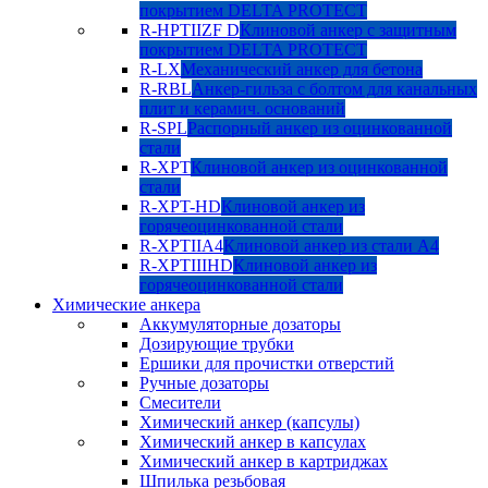
покрытием DELTA PROTECT
R-HPTIIZF D
Клиновой анкер с защитным
покрытием DELTA PROTECT
R-LX
Механический анкер для бетона
R-RBL
Анкер-гильза с болтом для канальных
плит и керамич. оснований
R-SPL
Распорный анкер из оцинкованной
стали
R-XPT
Клиновой анкер из оцинкованной
стали
R-XPT-HD
Клиновой анкер из
горячеоцинкованной стали
R-XPTIIA4
Клиновой анкер из стали А4
R-XPTIIIHD
Клиновой анкер из
горячеоцинкованной стали
Химические анкера
Аккумуляторные дозаторы
Дозирующие трубки
Ершики для прочистки отверстий
Ручные дозаторы
Смесители
Химический анкер (капсулы)
Химический анкер в капсулах
Химический анкер в картриджах
Шпилька резьбовая