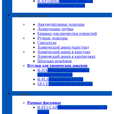
R-XPTIIIHD
Клиновой анкер из
горячеоцинкованной стали
Химические анкера
Аккумуляторные дозаторы
Дозирующие трубки
Ершики для прочистки отверстий
Ручные дозаторы
Смесители
Химический анкер (капсулы)
Химический анкер в капсулах
Химический анкер в картриджах
Шпилька резьбовая
Втулки для химических анкеров
R-ITS
Металлическая втулка с
внутренней резьбой
R-PLS
Пластиковая втулка
SP-CE
Стальная сетчатая втулка
Дюбели
Рамные фасадные
R-FF1-CAP
Маскирующий колпачек для
анкера