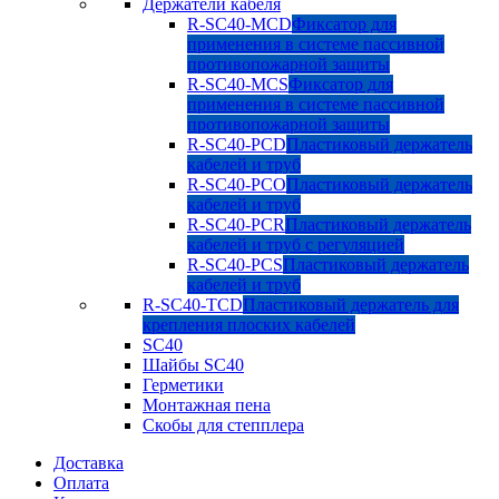
Держатели кабеля
R-SC40-MCD
Фиксатор для
применения в системе пассивной
противопожарной защиты
R-SC40-MCS
Фиксатор для
применения в системе пассивной
противопожарной защиты
R-SC40-PCD
Пластиковый держатель
кабелей и труб
R-SC40-PCO
Пластиковый держатель
кабелей и труб
R-SC40-PCR
Пластиковый держатель
кабелей и труб с регуляцией
R-SC40-PCS
Пластиковый держатель
кабелей и труб
R-SC40-TCD
Пластиковый держатель для
крепления плоских кабелей
SC40
Шайбы SC40
Герметики
Монтажная пена
Скобы для степплера
Доставка
Оплата