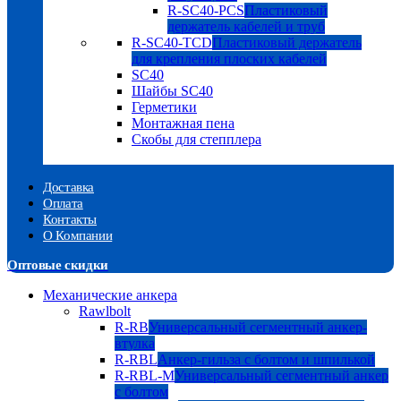
R-SC40-PCS
Пластиковый
держатель кабелей и труб
R-SC40-TCD
Пластиковый держатель
для крепления плоских кабелей
SC40
Шайбы SC40
Герметики
Монтажная пена
Скобы для степплера
Доставка
Оплата
Контакты
О Компании
Оптовые скидки
Механические анкера
Rawlbolt
R-RB
Универсальный сегментный анкер-
втулка
R-RBL
Анкер-гильза с болтом и шпилькой
R-RBL-M
Универсальный сегментный анкер
с болтом