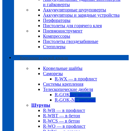
и гайковерты
Аккумуляторные шуруповерты
Аккумуляторы и зарядные устройства
Перфораторы
Пистолеты для горячего клея
Пневмоинструмент
Компрессоры
Пистолеты гвоздезабивные
Степплеры
Крепление плоской кровли
Кровельные шайбы
Саморезы
R-WX — в профлист
Системы крепления
Телескопические дюбеля
R-GOK
Без шипов
R-GOK-N
С шипами
Шурупы
R-WB — в профлист
R-WBT — в бетон
R-WCS — в бетон
R-WO — в профлист