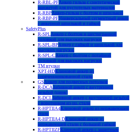
R-RBL-PF
Анкер гильза с синтетической
манжетой для пустотелых материалов
R-RBP
Анкер-гильза с болтом и шпилькой
R-RBP-PF
Универсальный сегментный анкер
с анкерной шпилькой и гайкой
SafetyPlus
R-SPL
Анкер с болтом и шестигранной
головкой для высоких нагрузок
R-SPL-BP
Анкер с гайкой и шпилькой для
высоких нагрузок
R-SPL-C
Анкер с болтом с потайной
головкой для высоких нагрузок
TM втулки
XPT-HD
Клиновой анкер из
горячеоцинкованной стали
GS
Анкер для подвесных потолков
R-DCA
Забивной анкер с внутренней
резьбой (цинк)
R-DCL
Забивной анкер с внутренней резьбой
с воротником из оц. стали
R-HPTIIA4
Клиновой анкер из нержавеющей
стали
R-HPTIIA4 D
Клиновой анкер из
нержавеющей стали с большой гайкой
R-HPTIIZF
Клиновой анкер с защитным