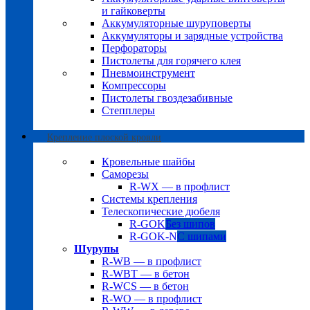
и гайковерты
Аккумуляторные шуруповерты
Аккумуляторы и зарядные устройства
Перфораторы
Пистолеты для горячего клея
Пневмоинструмент
Компрессоры
Пистолеты гвоздезабивные
Степплеры
Крепление плоской кровли
Кровельные шайбы
Саморезы
R-WX — в профлист
Системы крепления
Телескопические дюбеля
R-GOK
Без шипов
R-GOK-N
С шипами
Шурупы
R-WB — в профлист
R-WBT — в бетон
R-WCS — в бетон
R-WO — в профлист