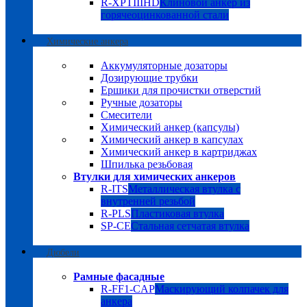
R-XPTIIIHD
Клиновой анкер из
горячеоцинкованной стали
Химические анкера
Аккумуляторные дозаторы
Дозирующие трубки
Ершики для прочистки отверстий
Ручные дозаторы
Смесители
Химический анкер (капсулы)
Химический анкер в капсулах
Химический анкер в картриджах
Шпилька резьбовая
Втулки для химических анкеров
R-ITS
Металлическая втулка с
внутренней резьбой
R-PLS
Пластиковая втулка
SP-CE
Стальная сетчатая втулка
Дюбели
Рамные фасадные
R-FF1-CAP
Маскирующий колпачек для
анкера