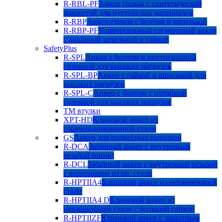
R-RBL-PF
Анкер гильза с синтетической
манжетой для пустотелых материалов
R-RBP
Анкер-гильза с болтом и шпилькой
R-RBP-PF
Универсальный сегментный анкер
с анкерной шпилькой и гайкой
SafetyPlus
R-SPL
Анкер с болтом и шестигранной
головкой для высоких нагрузок
R-SPL-BP
Анкер с гайкой и шпилькой для
высоких нагрузок
R-SPL-C
Анкер с болтом с потайной
головкой для высоких нагрузок
TM втулки
XPT-HD
Клиновой анкер из
горячеоцинкованной стали
GS
Анкер для подвесных потолков
R-DCA
Забивной анкер с внутренней
резьбой (цинк)
R-DCL
Забивной анкер с внутренней резьбой
с воротником из оц. стали
R-HPTIIA4
Клиновой анкер из нержавеющей
стали
R-HPTIIA4 D
Клиновой анкер из
нержавеющей стали с большой гайкой
R-HPTIIZF
Клиновой анкер с защитным