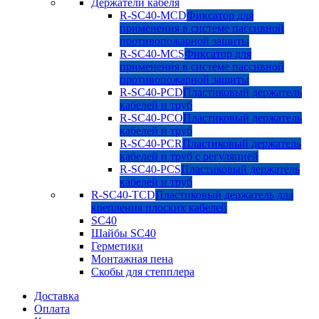
Держатели кабеля
R-SC40-MCD
Фиксатор для
применения в системе пассивной
противопожарной защиты
R-SC40-MCS
Фиксатор для
применения в системе пассивной
противопожарной защиты
R-SC40-PCD
Пластиковый держатель
кабелей и труб
R-SC40-PCO
Пластиковый держатель
кабелей и труб
R-SC40-PCR
Пластиковый держатель
кабелей и труб с регуляцией
R-SC40-PCS
Пластиковый держатель
кабелей и труб
R-SC40-TCD
Пластиковый держатель для
крепления плоских кабелей
SC40
Шайбы SC40
Герметики
Монтажная пена
Скобы для степплера
Доставка
Оплата