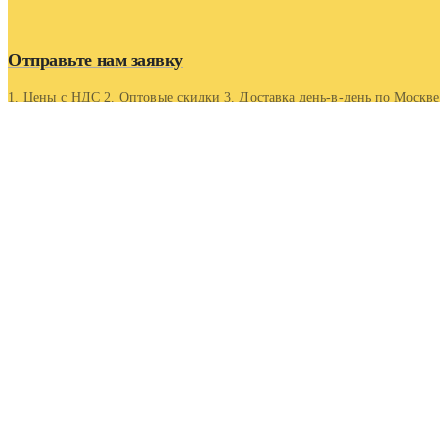
Отправьте нам заявку
1. Цены с НДС 2. Оптовые скидки 3. Доставка день-в-день по Москве
и области 4. Оптовые скидки.
Контакты
Адрес
Московская область, г Люберцы, Котельнический проезд
5
Телефон