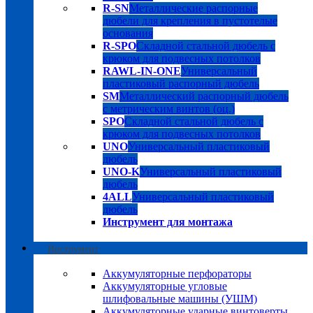
R-SN
Металлические распорные
дюбели для крепления в пустотелые
основания
R-SPO
Складной стальной дюбель с
крюком для подвесных потолков
RAWL-IN-ONE
Универсальный
пластиковый распорный дюбель
SM
Металлический распорный дюбель
с метрическим винтов (оц.)
SPO
Складной стальной дюбель с
крюком для подвесных потолков
UNO
Универсальный пластиковый
дюбель
UNO-K
Универсальный пластиковый
дюбель
4ALL
Универсальный пластиковый
дюбель
Инструмент для монтажа
Инструмент
Аккумуляторные перфораторы
Аккумуляторные угловые
шлифовальные машины (УШМ)
Аккумуляторные ударные винтоверты