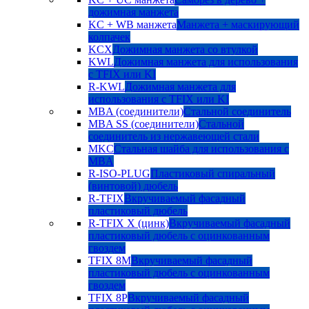
дожимная манжета
KC + WB манжета
Манжета + маскирующий
колпачек
KCX
Дожимная манжета со втулкой
KWL
Дожимная манжета для использования
с TFIX или KI
R-KWL
Дожимная манжета для
использования с TFIX или KI
MBA (соединители)
Стальной соединитель
MBA SS (соединители)
Стальной
соединитель из нержавеющей стали
MKC
Стальная шайба для использования с
MBA
R-ISO-PLUG
Пластиковый спиральный
(винтовой) дюбель
R-TFIX
Вкручиваемый фасадный
пластиковый дюбель
R-TFIX X (цинк)
Вкручиваемый фасадный
пластиковый дюбель с оцинкованным
гвоздем
TFIX 8M
Вкручиваемый фасадный
пластиковый дюбель с оцинкованным
гвоздем
TFIX 8P
Вкручиваемый фасадный