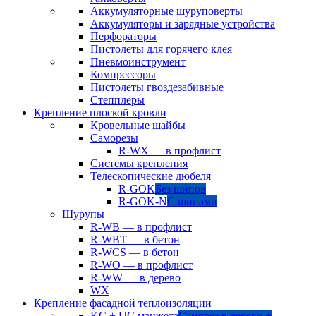
Аккумуляторные шуруповерты
Аккумуляторы и зарядные устройства
Перфораторы
Пистолеты для горячего клея
Пневмоинструмент
Компрессоры
Пистолеты гвоздезабивные
Степплеры
Крепление плоской кровли
Кровельные шайбы
Саморезы
R-WX — в профлист
Системы крепления
Телескопические дюбеля
R-GOK
Без шипов
R-GOK-N
С шипами
Шурупы
R-WB — в профлист
R-WBT — в бетон
R-WCS — в бетон
R-WO — в профлист
R-WW — в дерево
WX
Крепление фасадной теплоизоляции
KC + UC манжета
Саморез в дерево +