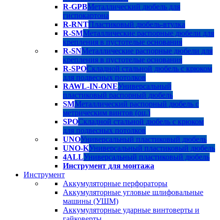
R-GPB
Металлический дюбель для
гиспокартона
R-RNT
Пластиковый дюбель-втулка
R-SM
Металлические распорные дюбели для
крепления в пустотелые основания
R-SN
Металлические распорные дюбели для
крепления в пустотелые основания
R-SPO
Складной стальной дюбель с крюком
для подвесных потолков
RAWL-IN-ONE
Универсальный
пластиковый распорный дюбель
SM
Металлический распорный дюбель с
метрическим винтов (оц.)
SPO
Складной стальной дюбель с крюком
для подвесных потолков
UNO
Универсальный пластиковый дюбель
UNO-K
Универсальный пластиковый дюбель
4ALL
Универсальный пластиковый дюбель
Инструмент для монтажа
Инструмент
Аккумуляторные перфораторы
Аккумуляторные угловые шлифовальные
машины (УШМ)
Аккумуляторные ударные винтоверты и
гайковерты