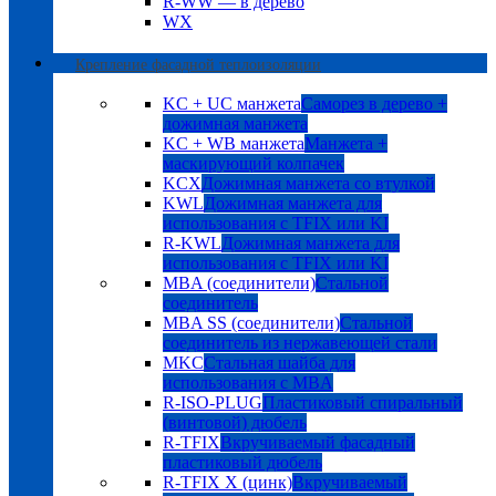
R-WW — в дерево
WX
Крепление фасадной теплоизоляции
KC + UC манжета
Саморез в дерево +
дожимная манжета
KC + WB манжета
Манжета +
маскирующий колпачек
KCX
Дожимная манжета со втулкой
KWL
Дожимная манжета для
использования с TFIX или KI
R-KWL
Дожимная манжета для
использования с TFIX или KI
MBA (соединители)
Стальной
соединитель
MBA SS (соединители)
Стальной
соединитель из нержавеющей стали
MKC
Стальная шайба для
использования с MBA
R-ISO-PLUG
Пластиковый спиральный
(винтовой) дюбель
R-TFIX
Вкручиваемый фасадный
пластиковый дюбель
R-TFIX X (цинк)
Вкручиваемый