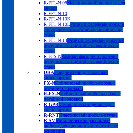
R-FF1-N 08
Маскирующий колпачек для
анкера
R-FF1-N 10
R-FF1-N 10K
R-FF1-N 10L
Рамный фасадный дюбель
с шурупом с потайной головкой из оц.
стали
R-FF1-N 14
Рамный фасадный дюбель с
шурупом с потайной головкой из оц.
стали
R-FFS-N
Рамный фасадный дюбель с
шурупом с потайной головкой из оц.
стали
DRA
Соединители для монтажа
гипсокартона
FX-N
Нейлоновый дюбель-гвоздь с
потайной головкой
R-FX-N
Нейлоновый дюбель-гвоздь с
потайной головкой
R-GPB
Металлический дюбель для
гиспокартона
R-RNT
Пластиковый дюбель-втулка
R-SM
Металлические распорные
дюбели для крепления в пустотелые
основания