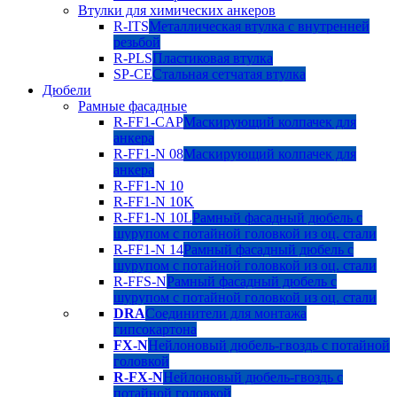
Втулки для химических анкеров
R-ITS
Металлическая втулка с внутренней
резьбой
R-PLS
Пластиковая втулка
SP-CE
Стальная сетчатая втулка
Дюбели
Рамные фасадные
R-FF1-CAP
Маскирующий колпачек для
анкера
R-FF1-N 08
Маскирующий колпачек для
анкера
R-FF1-N 10
R-FF1-N 10K
R-FF1-N 10L
Рамный фасадный дюбель с
шурупом с потайной головкой из оц. стали
R-FF1-N 14
Рамный фасадный дюбель с
шурупом с потайной головкой из оц. стали
R-FFS-N
Рамный фасадный дюбель с
шурупом с потайной головкой из оц. стали
DRA
Соединители для монтажа
гипсокартона
FX-N
Нейлоновый дюбель-гвоздь с потайной
головкой
R-FX-N
Нейлоновый дюбель-гвоздь с
потайной головкой