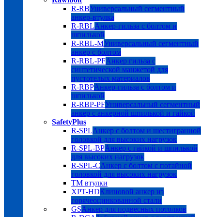
R-RB
Универсальный сегментный
анкер-втулка
R-RBL
Анкер-гильза с болтом и
шпилькой
R-RBL-M
Универсальный сегментный
анкер с болтом
R-RBL-PF
Анкер гильза с
синтетической манжетой для
пустотелых материалов
R-RBP
Анкер-гильза с болтом и
шпилькой
R-RBP-PF
Универсальный сегментный
анкер с анкерной шпилькой и гайкой
SafetyPlus
R-SPL
Анкер с болтом и шестигранной
головкой для высоких нагрузок
R-SPL-BP
Анкер с гайкой и шпилькой
для высоких нагрузок
R-SPL-C
Анкер с болтом с потайной
головкой для высоких нагрузок
TM втулки
XPT-HD
Клиновой анкер из
горячеоцинкованной стали
GS
Анкер для подвесных потолков