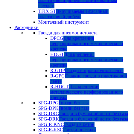
пластиковый дюбель с оцинкованным
гвоздем
TFIX ST
Вкручиваемый фасадный
пластиковый дюбель
Монтажный инструмент
Расходники
Гвозди для пневмопистолета
DPCG
Для крепления
перфорированного металлического
крепежа
HDGT
Для крепления
перфорированного металлического
крепежа
R-GDP
Гвозди в проволочной ленте
R-GPG
Гладкие гвозди в пластиковой
ленте
R-HDGT
Для крепления
металлического перфорированного
крепежа
SPG-DPG
Гвозди без газа
SPG-DPK
Гвозди без газа
SPG-DRG
Гвозди в бумажной ленте без газа
SPG-DRK
Гвозди в бумажной ленте без газа
SPG-R-KNC
Гвозди в бетон
SPG-R-KSC
Гвозди по стали