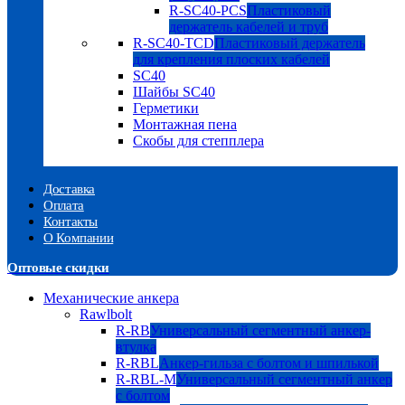
R-SC40-PCS
Пластиковый
держатель кабелей и труб
R-SC40-TCD
Пластиковый держатель
для крепления плоских кабелей
SC40
Шайбы SC40
Герметики
Монтажная пена
Скобы для степплера
Доставка
Оплата
Контакты
О Компании
Оптовые скидки
Механические анкера
Rawlbolt
R-RB
Универсальный сегментный анкер-
втулка
R-RBL
Анкер-гильза с болтом и шпилькой
R-RBL-M
Универсальный сегментный анкер
с болтом