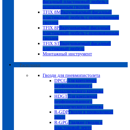
фасадный пластиковый дюбель с
оцинкованным гвоздем
TFIX 8M
Вкручиваемый фасадный
пластиковый дюбель с оцинкованным
гвоздем
TFIX 8P
Вкручиваемый фасадный
пластиковый дюбель с оцинкованным
гвоздем
TFIX ST
Вкручиваемый фасадный
пластиковый дюбель
Монтажный инструмент
Расходники
Гвозди для пневмопистолета
DPCG
Для крепления
перфорированного
металлического крепежа
HDGT
Для крепления
перфорированного
металлического крепежа
R-GDP
Гвозди в проволочной
ленте
R-GPG
Гладкие гвозди в
пластиковой ленте