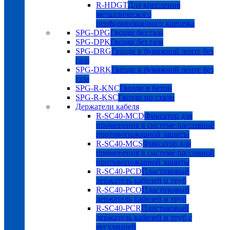
R-HDGT
Для крепления
металлического
перфорированного крепежа
SPG-DPG
Гвозди без газа
SPG-DPK
Гвозди без газа
SPG-DRG
Гвозди в бумажной ленте без
газа
SPG-DRK
Гвозди в бумажной ленте без
газа
SPG-R-KNC
Гвозди в бетон
SPG-R-KSC
Гвозди по стали
Держатели кабеля
R-SC40-MCD
Фиксатор для
применения в системе пассивной
противопожарной защиты
R-SC40-MCS
Фиксатор для
применения в системе пассивной
противопожарной защиты
R-SC40-PCD
Пластиковый
держатель кабелей и труб
R-SC40-PCO
Пластиковый
держатель кабелей и труб
R-SC40-PCR
Пластиковый
держатель кабелей и труб с
регуляцией