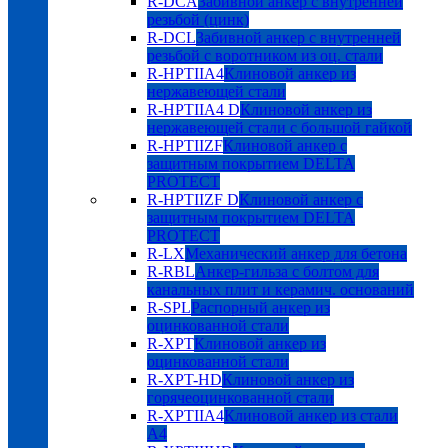
R-DCA
Забивной анкер с внутренней
резьбой (цинк)
R-DCL
Забивной анкер с внутренней
резьбой с воротником из оц. стали
R-HPTIIA4
Клиновой анкер из
нержавеющей стали
R-HPTIIA4 D
Клиновой анкер из
нержавеющей стали с большой гайкой
R-HPTIIZF
Клиновой анкер с
защитным покрытием DELTA
PROTECT
R-HPTIIZF D
Клиновой анкер с
защитным покрытием DELTA
PROTECT
R-LX
Механический анкер для бетона
R-RBL
Анкер-гильза с болтом для
канальных плит и керамич. оснований
R-SPL
Распорный анкер из
оцинкованной стали
R-XPT
Клиновой анкер из
оцинкованной стали
R-XPT-HD
Клиновой анкер из
горячеоцинкованной стали
R-XPTIIA4
Клиновой анкер из стали
А4