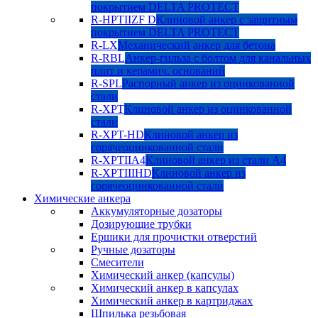
покрытием DELTA PROTECT
R-HPTIIZF D
Клиновой анкер с защитным
покрытием DELTA PROTECT
R-LX
Механический анкер для бетона
R-RBL
Анкер-гильза с болтом для канальных
плит и керамич. оснований
R-SPL
Распорный анкер из оцинкованной
стали
R-XPT
Клиновой анкер из оцинкованной
стали
R-XPT-HD
Клиновой анкер из
горячеоцинкованной стали
R-XPTIIA4
Клиновой анкер из стали А4
R-XPTIIIHD
Клиновой анкер из
горячеоцинкованной стали
Химические анкера
Аккумуляторные дозаторы
Дозирующие трубки
Ершики для прочистки отверстий
Ручные дозаторы
Смесители
Химический анкер (капсулы)
Химический анкер в капсулах
Химический анкер в картриджах
Шпилька резьбовая