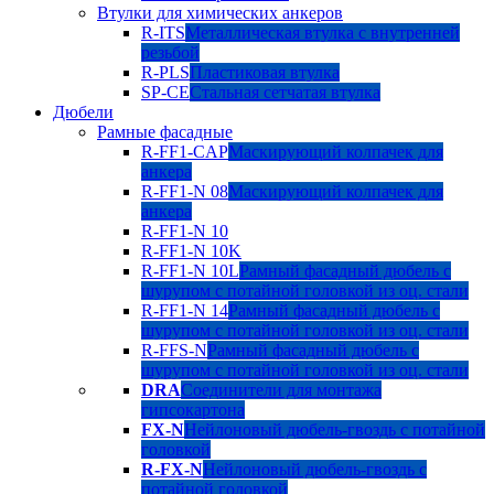
Втулки для химических анкеров
R-ITS
Металлическая втулка с внутренней
резьбой
R-PLS
Пластиковая втулка
SP-CE
Стальная сетчатая втулка
Дюбели
Рамные фасадные
R-FF1-CAP
Маскирующий колпачек для
анкера
R-FF1-N 08
Маскирующий колпачек для
анкера
R-FF1-N 10
R-FF1-N 10K
R-FF1-N 10L
Рамный фасадный дюбель с
шурупом с потайной головкой из оц. стали
R-FF1-N 14
Рамный фасадный дюбель с
шурупом с потайной головкой из оц. стали
R-FFS-N
Рамный фасадный дюбель с
шурупом с потайной головкой из оц. стали
DRA
Соединители для монтажа
гипсокартона
FX-N
Нейлоновый дюбель-гвоздь с потайной
головкой
R-FX-N
Нейлоновый дюбель-гвоздь с
потайной головкой