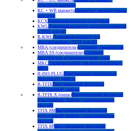
дожимная манжета
KC + WB манжета
Манжета + маскирующий
колпачек
KCX
Дожимная манжета со втулкой
KWL
Дожимная манжета для использования
с TFIX или KI
R-KWL
Дожимная манжета для
использования с TFIX или KI
MBA (соединители)
Стальной соединитель
MBA SS (соединители)
Стальной
соединитель из нержавеющей стали
MKC
Стальная шайба для использования с
MBA
R-ISO-PLUG
Пластиковый спиральный
(винтовой) дюбель
R-TFIX
Вкручиваемый фасадный
пластиковый дюбель
R-TFIX X (цинк)
Вкручиваемый фасадный
пластиковый дюбель с оцинкованным
гвоздем
TFIX 8M
Вкручиваемый фасадный
пластиковый дюбель с оцинкованным
гвоздем
TFIX 8P
Вкручиваемый фасадный