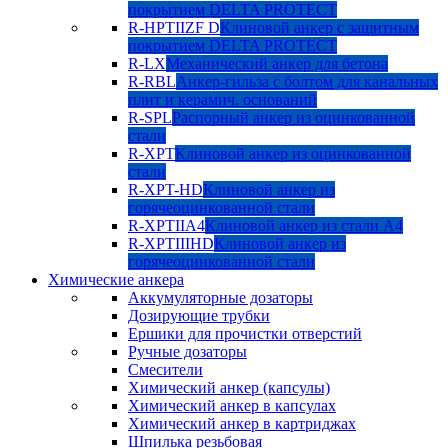
покрытием DELTA PROTECT
R-HPTIIZF D
Клиновой анкер с защитным
покрытием DELTA PROTECT
R-LX
Механический анкер для бетона
R-RBL
Анкер-гильза с болтом для канальных
плит и керамич. оснований
R-SPL
Распорный анкер из оцинкованной
стали
R-XPT
Клиновой анкер из оцинкованной
стали
R-XPT-HD
Клиновой анкер из
горячеоцинкованной стали
R-XPTIIA4
Клиновой анкер из стали А4
R-XPTIIIHD
Клиновой анкер из
горячеоцинкованной стали
Химические анкера
Аккумуляторные дозаторы
Дозирующие трубки
Ершики для прочистки отверстий
Ручные дозаторы
Смесители
Химический анкер (капсулы)
Химический анкер в капсулах
Химический анкер в картриджах
Шпилька резьбовая