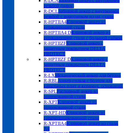
R-DCA
Забивной анкер с внутренней
резьбой (цинк)
R-DCL
Забивной анкер с внутренней
резьбой с воротником из оц. стали
R-HPTIIA4
Клиновой анкер из
нержавеющей стали
R-HPTIIA4 D
Клиновой анкер из
нержавеющей стали с большой гайкой
R-HPTIIZF
Клиновой анкер с
защитным покрытием DELTA
PROTECT
R-HPTIIZF D
Клиновой анкер с
защитным покрытием DELTA
PROTECT
R-LX
Механический анкер для бетона
R-RBL
Анкер-гильза с болтом для
канальных плит и керамич. оснований
R-SPL
Распорный анкер из
оцинкованной стали
R-XPT
Клиновой анкер из
оцинкованной стали
R-XPT-HD
Клиновой анкер из
горячеоцинкованной стали
R-XPTIIA4
Клиновой анкер из стали
А4