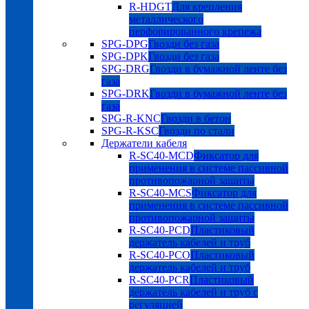
R-HDGT
Для крепления
металлического
перфорированного крепежа
SPG-DPG
Гвозди без газа
SPG-DPK
Гвозди без газа
SPG-DRG
Гвозди в бумажной ленте без
газа
SPG-DRK
Гвозди в бумажной ленте без
газа
SPG-R-KNC
Гвозди в бетон
SPG-R-KSC
Гвозди по стали
Держатели кабеля
R-SC40-MCD
Фиксатор для
применения в системе пассивной
противопожарной защиты
R-SC40-MCS
Фиксатор для
применения в системе пассивной
противопожарной защиты
R-SC40-PCD
Пластиковый
держатель кабелей и труб
R-SC40-PCO
Пластиковый
держатель кабелей и труб
R-SC40-PCR
Пластиковый
держатель кабелей и труб с
регуляцией