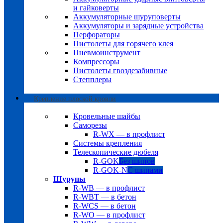
и гайковерты
Аккумуляторные шуруповерты
Аккумуляторы и зарядные устройства
Перфораторы
Пистолеты для горячего клея
Пневмоинструмент
Компрессоры
Пистолеты гвоздезабивные
Степплеры
Крепление плоской кровли
Кровельные шайбы
Саморезы
R-WX — в профлист
Системы крепления
Телескопические дюбеля
R-GOK
Без шипов
R-GOK-N
С шипами
Шурупы
R-WB — в профлист
R-WBT — в бетон
R-WCS — в бетон
R-WO — в профлист