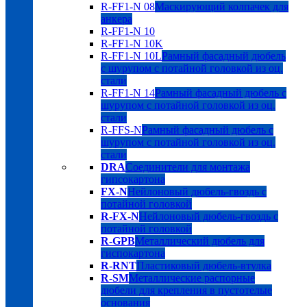
R-FF1-N 08
Маскирующий колпачек для
анкера
R-FF1-N 10
R-FF1-N 10K
R-FF1-N 10L
Рамный фасадный дюбель
с шурупом с потайной головкой из оц.
стали
R-FF1-N 14
Рамный фасадный дюбель с
шурупом с потайной головкой из оц.
стали
R-FFS-N
Рамный фасадный дюбель с
шурупом с потайной головкой из оц.
стали
DRA
Соединители для монтажа
гипсокартона
FX-N
Нейлоновый дюбель-гвоздь с
потайной головкой
R-FX-N
Нейлоновый дюбель-гвоздь с
потайной головкой
R-GPB
Металлический дюбель для
гиспокартона
R-RNT
Пластиковый дюбель-втулка
R-SM
Металлические распорные
дюбели для крепления в пустотелые
основания