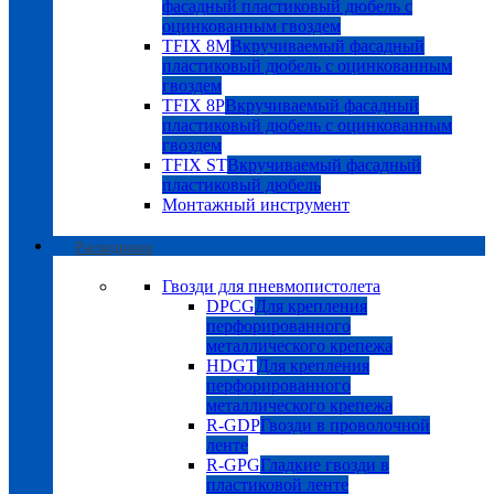
фасадный пластиковый дюбель с
оцинкованным гвоздем
TFIX 8M
Вкручиваемый фасадный
пластиковый дюбель с оцинкованным
гвоздем
TFIX 8P
Вкручиваемый фасадный
пластиковый дюбель с оцинкованным
гвоздем
TFIX ST
Вкручиваемый фасадный
пластиковый дюбель
Монтажный инструмент
Расходники
Гвозди для пневмопистолета
DPCG
Для крепления
перфорированного
металлического крепежа
HDGT
Для крепления
перфорированного
металлического крепежа
R-GDP
Гвозди в проволочной
ленте
R-GPG
Гладкие гвозди в
пластиковой ленте