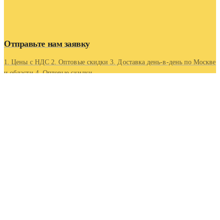
Отправьте нам заявку
1. Цены с НДС 2. Оптовые скидки 3. Доставка день-в-день по Москве
и области 4. Оптовые скидки.
Контакты
Адрес
Московская область, г Люберцы, Котельнический проезд
5