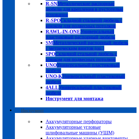
R-SN
Металлические распорные
дюбели для крепления в пустотелые
основания
R-SPO
Складной стальной дюбель с
крюком для подвесных потолков
RAWL-IN-ONE
Универсальный
пластиковый распорный дюбель
SM
Металлический распорный дюбель
с метрическим винтов (оц.)
SPO
Складной стальной дюбель с
крюком для подвесных потолков
UNO
Универсальный пластиковый
дюбель
UNO-K
Универсальный пластиковый
дюбель
4ALL
Универсальный пластиковый
дюбель
Инструмент для монтажа
Инструмент
Аккумуляторные перфораторы
Аккумуляторные угловые
шлифовальные машины (УШМ)
Аккумуляторные ударные винтоверты