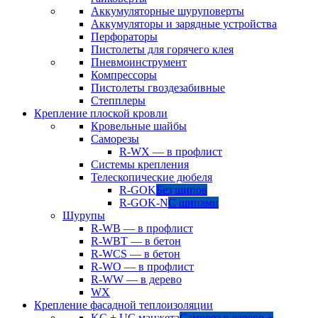
Аккумуляторные шуруповерты
Аккумуляторы и зарядные устройства
Перфораторы
Пистолеты для горячего клея
Пневмоинструмент
Компрессоры
Пистолеты гвоздезабивные
Степплеры
Крепление плоской кровли
Кровельные шайбы
Саморезы
R-WX — в профлист
Системы крепления
Телескопические дюбеля
R-GOK
Без шипов
R-GOK-N
С шипами
Шурупы
R-WB — в профлист
R-WBT — в бетон
R-WCS — в бетон
R-WO — в профлист
R-WW — в дерево
WX
Крепление фасадной теплоизоляции
KC + UC манжета
Саморез в дерево +