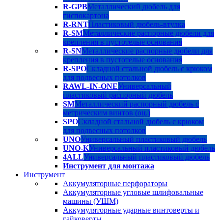
R-GPB
Металлический дюбель для
гиспокартона
R-RNT
Пластиковый дюбель-втулка
R-SM
Металлические распорные дюбели для
крепления в пустотелые основания
R-SN
Металлические распорные дюбели для
крепления в пустотелые основания
R-SPO
Складной стальной дюбель с крюком
для подвесных потолков
RAWL-IN-ONE
Универсальный
пластиковый распорный дюбель
SM
Металлический распорный дюбель с
метрическим винтов (оц.)
SPO
Складной стальной дюбель с крюком
для подвесных потолков
UNO
Универсальный пластиковый дюбель
UNO-K
Универсальный пластиковый дюбель
4ALL
Универсальный пластиковый дюбель
Инструмент для монтажа
Инструмент
Аккумуляторные перфораторы
Аккумуляторные угловые шлифовальные
машины (УШМ)
Аккумуляторные ударные винтоверты и
гайковерты