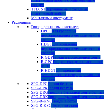
пластиковый дюбель с оцинкованным
гвоздем
TFIX ST
Вкручиваемый фасадный
пластиковый дюбель
Монтажный инструмент
Расходники
Гвозди для пневмопистолета
DPCG
Для крепления
перфорированного металлического
крепежа
HDGT
Для крепления
перфорированного металлического
крепежа
R-GDP
Гвозди в проволочной ленте
R-GPG
Гладкие гвозди в пластиковой
ленте
R-HDGT
Для крепления
металлического перфорированного
крепежа
SPG-DPG
Гвозди без газа
SPG-DPK
Гвозди без газа
SPG-DRG
Гвозди в бумажной ленте без газа
SPG-DRK
Гвозди в бумажной ленте без газа
SPG-R-KNC
Гвозди в бетон
SPG-R-KSC
Гвозди по стали