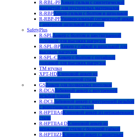
R-RBL-PF
Анкер гильза с синтетической
манжетой для пустотелых материалов
R-RBP
Анкер-гильза с болтом и шпилькой
R-RBP-PF
Универсальный сегментный анкер
с анкерной шпилькой и гайкой
SafetyPlus
R-SPL
Анкер с болтом и шестигранной
головкой для высоких нагрузок
R-SPL-BP
Анкер с гайкой и шпилькой для
высоких нагрузок
R-SPL-C
Анкер с болтом с потайной
головкой для высоких нагрузок
TM втулки
XPT-HD
Клиновой анкер из
горячеоцинкованной стали
GS
Анкер для подвесных потолков
R-DCA
Забивной анкер с внутренней
резьбой (цинк)
R-DCL
Забивной анкер с внутренней резьбой
с воротником из оц. стали
R-HPTIIA4
Клиновой анкер из нержавеющей
стали
R-HPTIIA4 D
Клиновой анкер из
нержавеющей стали с большой гайкой
R-HPTIIZF
Клиновой анкер с защитным