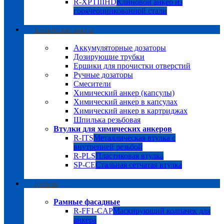
R-XPTIIIHD
Клиновой анкер из
горячеоцинкованной стали
Химические анкера
Аккумуляторные дозаторы
Дозирующие трубки
Ершики для прочистки отверстий
Ручные дозаторы
Смесители
Химический анкер (капсулы)
Химический анкер в капсулах
Химический анкер в картриджах
Шпилька резьбовая
Втулки для химических анкеров
R-ITS
Металлическая втулка с
внутренней резьбой
R-PLS
Пластиковая втулка
SP-CE
Стальная сетчатая втулка
Дюбели
Рамные фасадные
R-FF1-CAP
Маскирующий колпачек для
анкера