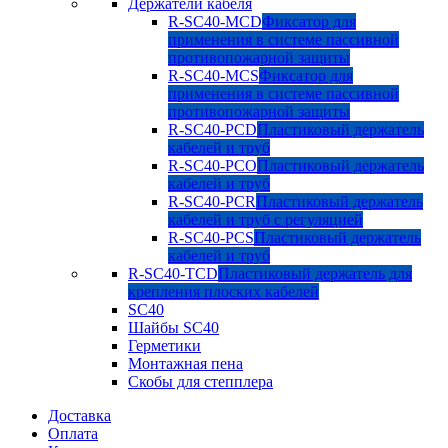
Держатели кабеля
R-SC40-MCD
Фиксатор для
применения в системе пассивной
противопожарной защиты
R-SC40-MCS
Фиксатор для
применения в системе пассивной
противопожарной защиты
R-SC40-PCD
Пластиковый держатель
кабелей и труб
R-SC40-PCO
Пластиковый держатель
кабелей и труб
R-SC40-PCR
Пластиковый держатель
кабелей и труб с регуляцией
R-SC40-PCS
Пластиковый держатель
кабелей и труб
R-SC40-TCD
Пластиковый держатель для
крепления плоских кабелей
SC40
Шайбы SC40
Герметики
Монтажная пена
Скобы для степплера
Доставка
Оплата