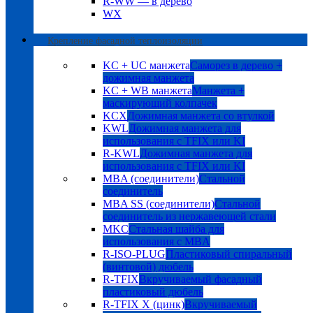
R-WW — в дерево
WX
Крепление фасадной теплоизоляции
KC + UC манжета
Саморез в дерево +
дожимная манжета
KC + WB манжета
Манжета +
маскирующий колпачек
KCX
Дожимная манжета со втулкой
KWL
Дожимная манжета для
использования с TFIX или KI
R-KWL
Дожимная манжета для
использования с TFIX или KI
MBA (соединители)
Стальной
соединитель
MBA SS (соединители)
Стальной
соединитель из нержавеющей стали
MKC
Стальная шайба для
использования с MBA
R-ISO-PLUG
Пластиковый спиральный
(винтовой) дюбель
R-TFIX
Вкручиваемый фасадный
пластиковый дюбель
R-TFIX X (цинк)
Вкручиваемый