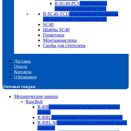
R-SC40-PCS
Пластиковый
держатель кабелей и труб
R-SC40-TCD
Пластиковый держатель
для крепления плоских кабелей
SC40
Шайбы SC40
Герметики
Монтажная пена
Скобы для степплера
Доставка
Оплата
Контакты
О Компании
Оптовые скидки
Механические анкера
Rawlbolt
R-RB
Универсальный сегментный анкер-
втулка
R-RBL
Анкер-гильза с болтом и шпилькой
R-RBL-M
Универсальный сегментный анкер
с болтом