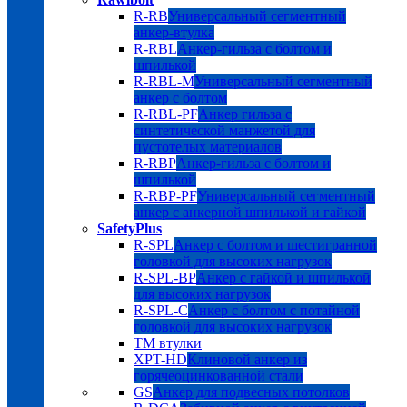
R-RB
Универсальный сегментный
анкер-втулка
R-RBL
Анкер-гильза с болтом и
шпилькой
R-RBL-M
Универсальный сегментный
анкер с болтом
R-RBL-PF
Анкер гильза с
синтетической манжетой для
пустотелых материалов
R-RBP
Анкер-гильза с болтом и
шпилькой
R-RBP-PF
Универсальный сегментный
анкер с анкерной шпилькой и гайкой
SafetyPlus
R-SPL
Анкер с болтом и шестигранной
головкой для высоких нагрузок
R-SPL-BP
Анкер с гайкой и шпилькой
для высоких нагрузок
R-SPL-C
Анкер с болтом с потайной
головкой для высоких нагрузок
TM втулки
XPT-HD
Клиновой анкер из
горячеоцинкованной стали
GS
Анкер для подвесных потолков