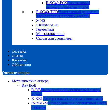
R-SC40-PCS
Пластиковый
держатель кабелей и труб
R-SC40-TCD
Пластиковый держатель
для крепления плоских кабелей
SC40
Шайбы SC40
Герметики
Монтажная пена
Скобы для степплера
Доставка
Оплата
Контакты
О Компании
Оптовые скидки
Механические анкера
Rawlbolt
R-RB
Универсальный сегментный анкер-
втулка
R-RBL
Анкер-гильза с болтом и шпилькой
R-RBL-M
Универсальный сегментный анкер
с болтом