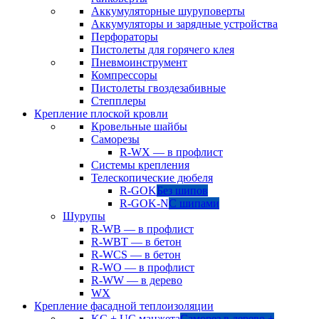
Аккумуляторные шуруповерты
Аккумуляторы и зарядные устройства
Перфораторы
Пистолеты для горячего клея
Пневмоинструмент
Компрессоры
Пистолеты гвоздезабивные
Степплеры
Крепление плоской кровли
Кровельные шайбы
Саморезы
R-WX — в профлист
Системы крепления
Телескопические дюбеля
R-GOK
Без шипов
R-GOK-N
С шипами
Шурупы
R-WB — в профлист
R-WBT — в бетон
R-WCS — в бетон
R-WO — в профлист
R-WW — в дерево
WX
Крепление фасадной теплоизоляции
KC + UC манжета
Саморез в дерево +