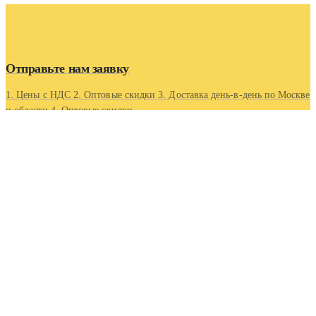
Отправьте нам заявку
1. Цены с НДС 2. Оптовые скидки 3. Доставка день-в-день по Москве
и области 4. Оптовые скидки.
Контакты
Адрес
Московская область, г Люберцы, Котельнический проезд
5