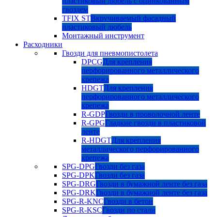
пластиковый дюбель с оцинкованным
гвоздем
TFIX ST
Вкручиваемый фасадный
пластиковый дюбель
Монтажный инструмент
Расходники
Гвозди для пневмопистолета
DPCG
Для крепления
перфорированного металлического
крепежа
HDGT
Для крепления
перфорированного металлического
крепежа
R-GDP
Гвозди в проволочной ленте
R-GPG
Гладкие гвозди в пластиковой
ленте
R-HDGT
Для крепления
металлического перфорированного
крепежа
SPG-DPG
Гвозди без газа
SPG-DPK
Гвозди без газа
SPG-DRG
Гвозди в бумажной ленте без газа
SPG-DRK
Гвозди в бумажной ленте без газа
SPG-R-KNC
Гвозди в бетон
SPG-R-KSC
Гвозди по стали