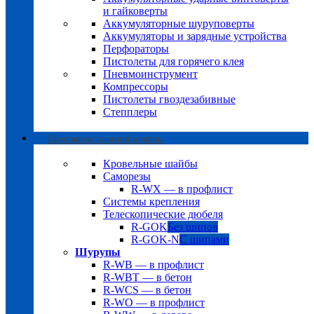
и гайковерты
Аккумуляторные шуруповерты
Аккумуляторы и зарядные устройства
Перфораторы
Пистолеты для горячего клея
Пневмоинструмент
Компрессоры
Пистолеты гвоздезабивные
Степплеры
Крепление плоской кровли
Кровельные шайбы
Саморезы
R-WX — в профлист
Системы крепления
Телескопические дюбеля
R-GOK
Без шипов
R-GOK-N
С шипами
Шурупы
R-WB — в профлист
R-WBT — в бетон
R-WCS — в бетон
R-WO — в профлист