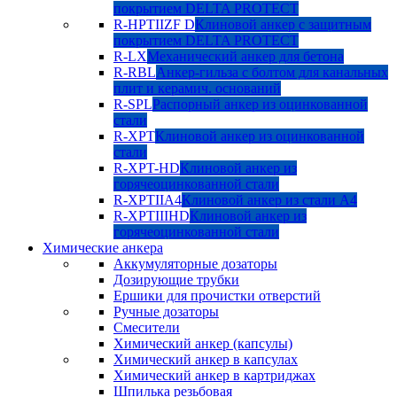
покрытием DELTA PROTECT
R-HPTIIZF D
Клиновой анкер с защитным
покрытием DELTA PROTECT
R-LX
Механический анкер для бетона
R-RBL
Анкер-гильза с болтом для канальных
плит и керамич. оснований
R-SPL
Распорный анкер из оцинкованной
стали
R-XPT
Клиновой анкер из оцинкованной
стали
R-XPT-HD
Клиновой анкер из
горячеоцинкованной стали
R-XPTIIA4
Клиновой анкер из стали А4
R-XPTIIIHD
Клиновой анкер из
горячеоцинкованной стали
Химические анкера
Аккумуляторные дозаторы
Дозирующие трубки
Ершики для прочистки отверстий
Ручные дозаторы
Смесители
Химический анкер (капсулы)
Химический анкер в капсулах
Химический анкер в картриджах
Шпилька резьбовая