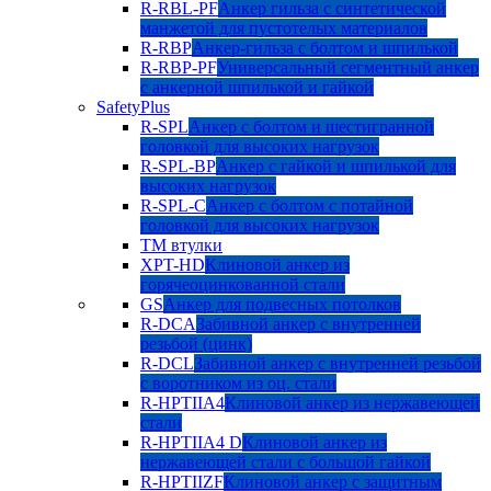
R-RBL-PF
Анкер гильза с синтетической
манжетой для пустотелых материалов
R-RBP
Анкер-гильза с болтом и шпилькой
R-RBP-PF
Универсальный сегментный анкер
с анкерной шпилькой и гайкой
SafetyPlus
R-SPL
Анкер с болтом и шестигранной
головкой для высоких нагрузок
R-SPL-BP
Анкер с гайкой и шпилькой для
высоких нагрузок
R-SPL-C
Анкер с болтом с потайной
головкой для высоких нагрузок
TM втулки
XPT-HD
Клиновой анкер из
горячеоцинкованной стали
GS
Анкер для подвесных потолков
R-DCA
Забивной анкер с внутренней
резьбой (цинк)
R-DCL
Забивной анкер с внутренней резьбой
с воротником из оц. стали
R-HPTIIA4
Клиновой анкер из нержавеющей
стали
R-HPTIIA4 D
Клиновой анкер из
нержавеющей стали с большой гайкой
R-HPTIIZF
Клиновой анкер с защитным