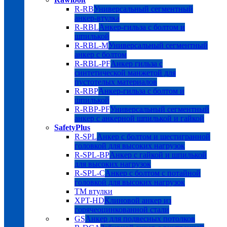
R-RB
Универсальный сегментный
анкер-втулка
R-RBL
Анкер-гильза с болтом и
шпилькой
R-RBL-M
Универсальный сегментный
анкер с болтом
R-RBL-PF
Анкер гильза с
синтетической манжетой для
пустотелых материалов
R-RBP
Анкер-гильза с болтом и
шпилькой
R-RBP-PF
Универсальный сегментный
анкер с анкерной шпилькой и гайкой
SafetyPlus
R-SPL
Анкер с болтом и шестигранной
головкой для высоких нагрузок
R-SPL-BP
Анкер с гайкой и шпилькой
для высоких нагрузок
R-SPL-C
Анкер с болтом с потайной
головкой для высоких нагрузок
TM втулки
XPT-HD
Клиновой анкер из
горячеоцинкованной стали
GS
Анкер для подвесных потолков