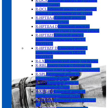
R-DCA
Забивной анкер с внутренней
резьбой (цинк)
R-DCL
Забивной анкер с внутренней
резьбой с воротником из оц. стали
R-HPTIIA4
Клиновой анкер из
нержавеющей стали
R-HPTIIA4 D
Клиновой анкер из
нержавеющей стали с большой гайкой
R-HPTIIZF
Клиновой анкер с
защитным покрытием DELTA
PROTECT
R-HPTIIZF D
Клиновой анкер с
защитным покрытием DELTA
PROTECT
R-LX
Механический анкер для бетона
R-RBL
Анкер-гильза с болтом для
канальных плит и керамич. оснований
R-SPL
Распорный анкер из
оцинкованной стали
R-XPT
Клиновой анкер из
оцинкованной стали
R-XPT-HD
Клиновой анкер из
горячеоцинкованной стали
R-XPTIIA4
Клиновой анкер из стали
А4