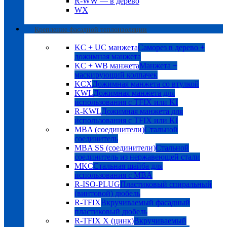
R-WW — в дерево
WX
Крепление фасадной теплоизоляции
KC + UC манжета
Саморез в дерево +
дожимная манжета
KC + WB манжета
Манжета +
маскирующий колпачек
KCX
Дожимная манжета со втулкой
KWL
Дожимная манжета для
использования с TFIX или KI
R-KWL
Дожимная манжета для
использования с TFIX или KI
MBA (соединители)
Стальной
соединитель
MBA SS (соединители)
Стальной
соединитель из нержавеющей стали
MKC
Стальная шайба для
использования с MBA
R-ISO-PLUG
Пластиковый спиральный
(винтовой) дюбель
R-TFIX
Вкручиваемый фасадный
пластиковый дюбель
R-TFIX X (цинк)
Вкручиваемый