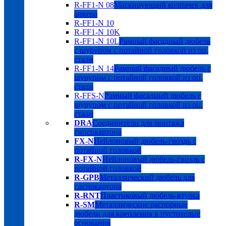
R-FF1-N 08
Маскирующий колпачек для
анкера
R-FF1-N 10
R-FF1-N 10K
R-FF1-N 10L
Рамный фасадный дюбель
с шурупом с потайной головкой из оц.
стали
R-FF1-N 14
Рамный фасадный дюбель с
шурупом с потайной головкой из оц.
стали
R-FFS-N
Рамный фасадный дюбель с
шурупом с потайной головкой из оц.
стали
DRA
Соединители для монтажа
гипсокартона
FX-N
Нейлоновый дюбель-гвоздь с
потайной головкой
R-FX-N
Нейлоновый дюбель-гвоздь с
потайной головкой
R-GPB
Металлический дюбель для
гиспокартона
R-RNT
Пластиковый дюбель-втулка
R-SM
Металлические распорные
дюбели для крепления в пустотелые
основания