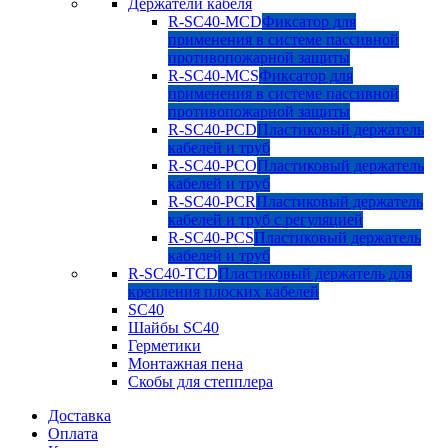
Держатели кабеля
R-SC40-MCD
Фиксатор для
применения в системе пассивной
противопожарной защиты
R-SC40-MCS
Фиксатор для
применения в системе пассивной
противопожарной защиты
R-SC40-PCD
Пластиковый держатель
кабелей и труб
R-SC40-PCO
Пластиковый держатель
кабелей и труб
R-SC40-PCR
Пластиковый держатель
кабелей и труб с регуляцией
R-SC40-PCS
Пластиковый держатель
кабелей и труб
R-SC40-TCD
Пластиковый держатель для
крепления плоских кабелей
SC40
Шайбы SC40
Герметики
Монтажная пена
Скобы для степплера
Доставка
Оплата