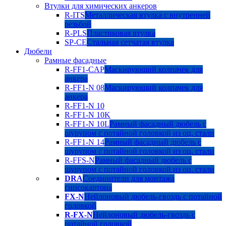
Втулки для химических анкеров
R-ITS
Металлическая втулка с внутренней
резьбой
R-PLS
Пластиковая втулка
SP-CE
Стальная сетчатая втулка
Дюбели
Рамные фасадные
R-FF1-CAP
Маскирующий колпачек для
анкера
R-FF1-N 08
Маскирующий колпачек для
анкера
R-FF1-N 10
R-FF1-N 10K
R-FF1-N 10L
Рамный фасадный дюбель с
шурупом с потайной головкой из оц. стали
R-FF1-N 14
Рамный фасадный дюбель с
шурупом с потайной головкой из оц. стали
R-FFS-N
Рамный фасадный дюбель с
шурупом с потайной головкой из оц. стали
DRA
Соединители для монтажа
гипсокартона
FX-N
Нейлоновый дюбель-гвоздь с потайной
головкой
R-FX-N
Нейлоновый дюбель-гвоздь с
потайной головкой