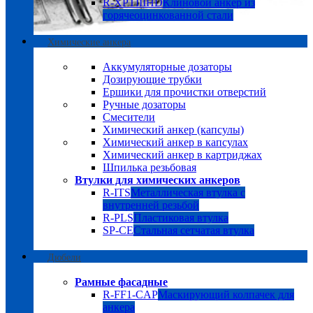
R-XPTIIIHD
Клиновой анкер из
горячеоцинкованной стали
Химические анкера
Аккумуляторные дозаторы
Дозирующие трубки
Ершики для прочистки отверстий
Ручные дозаторы
Смесители
Химический анкер (капсулы)
Химический анкер в капсулах
Химический анкер в картриджах
Шпилька резьбовая
Втулки для химических анкеров
R-ITS
Металлическая втулка с
внутренней резьбой
R-PLS
Пластиковая втулка
SP-CE
Стальная сетчатая втулка
Дюбели
Рамные фасадные
R-FF1-CAP
Маскирующий колпачек для
анкера