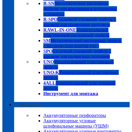
R-SN
Металлические распорные
дюбели для крепления в пустотелые
основания
R-SPO
Складной стальной дюбель с
крюком для подвесных потолков
RAWL-IN-ONE
Универсальный
пластиковый распорный дюбель
SM
Металлический распорный дюбель
с метрическим винтов (оц.)
SPO
Складной стальной дюбель с
крюком для подвесных потолков
UNO
Универсальный пластиковый
дюбель
UNO-K
Универсальный пластиковый
дюбель
4ALL
Универсальный пластиковый
дюбель
Инструмент для монтажа
Инструмент
Аккумуляторные перфораторы
Аккумуляторные угловые
шлифовальные машины (УШМ)
Аккумуляторные ударные винтоверты