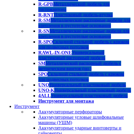
R-GPB
Металлический дюбель для
гиспокартона
R-RNT
Пластиковый дюбель-втулка
R-SM
Металлические распорные дюбели для
крепления в пустотелые основания
R-SN
Металлические распорные дюбели для
крепления в пустотелые основания
R-SPO
Складной стальной дюбель с крюком
для подвесных потолков
RAWL-IN-ONE
Универсальный
пластиковый распорный дюбель
SM
Металлический распорный дюбель с
метрическим винтов (оц.)
SPO
Складной стальной дюбель с крюком
для подвесных потолков
UNO
Универсальный пластиковый дюбель
UNO-K
Универсальный пластиковый дюбель
4ALL
Универсальный пластиковый дюбель
Инструмент для монтажа
Инструмент
Аккумуляторные перфораторы
Аккумуляторные угловые шлифовальные
машины (УШМ)
Аккумуляторные ударные винтоверты и
гайковерты