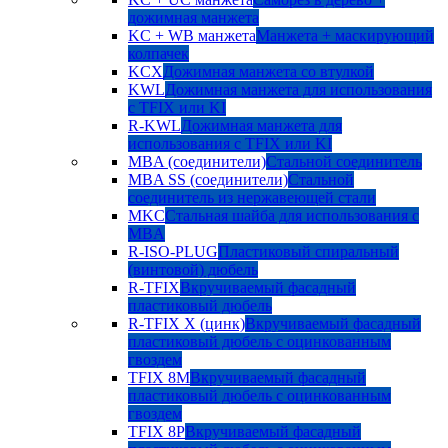
дожимная манжета
KC + WB манжета
Манжета + маскирующий
колпачек
KCX
Дожимная манжета со втулкой
KWL
Дожимная манжета для использования
с TFIX или KI
R-KWL
Дожимная манжета для
использования с TFIX или KI
MBA (соединители)
Стальной соединитель
MBA SS (соединители)
Стальной
соединитель из нержавеющей стали
MKC
Стальная шайба для использования с
MBA
R-ISO-PLUG
Пластиковый спиральный
(винтовой) дюбель
R-TFIX
Вкручиваемый фасадный
пластиковый дюбель
R-TFIX X (цинк)
Вкручиваемый фасадный
пластиковый дюбель с оцинкованным
гвоздем
TFIX 8M
Вкручиваемый фасадный
пластиковый дюбель с оцинкованным
гвоздем
TFIX 8P
Вкручиваемый фасадный