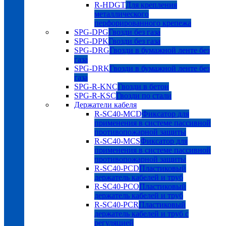
R-HDGT
Для крепления
металлического
перфорированного крепежа
SPG-DPG
Гвозди без газа
SPG-DPK
Гвозди без газа
SPG-DRG
Гвозди в бумажной ленте без
газа
SPG-DRK
Гвозди в бумажной ленте без
газа
SPG-R-KNC
Гвозди в бетон
SPG-R-KSC
Гвозди по стали
Держатели кабеля
R-SC40-MCD
Фиксатор для
применения в системе пассивной
противопожарной защиты
R-SC40-MCS
Фиксатор для
применения в системе пассивной
противопожарной защиты
R-SC40-PCD
Пластиковый
держатель кабелей и труб
R-SC40-PCO
Пластиковый
держатель кабелей и труб
R-SC40-PCR
Пластиковый
держатель кабелей и труб с
регуляцией