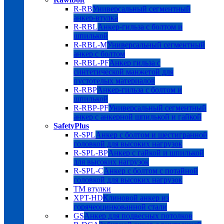
R-RB
Универсальный сегментный
анкер-втулка
R-RBL
Анкер-гильза с болтом и
шпилькой
R-RBL-M
Универсальный сегментный
анкер с болтом
R-RBL-PF
Анкер гильза с
синтетической манжетой для
пустотелых материалов
R-RBP
Анкер-гильза с болтом и
шпилькой
R-RBP-PF
Универсальный сегментный
анкер с анкерной шпилькой и гайкой
SafetyPlus
R-SPL
Анкер с болтом и шестигранной
головкой для высоких нагрузок
R-SPL-BP
Анкер с гайкой и шпилькой
для высоких нагрузок
R-SPL-C
Анкер с болтом с потайной
головкой для высоких нагрузок
TM втулки
XPT-HD
Клиновой анкер из
горячеоцинкованной стали
GS
Анкер для подвесных потолков