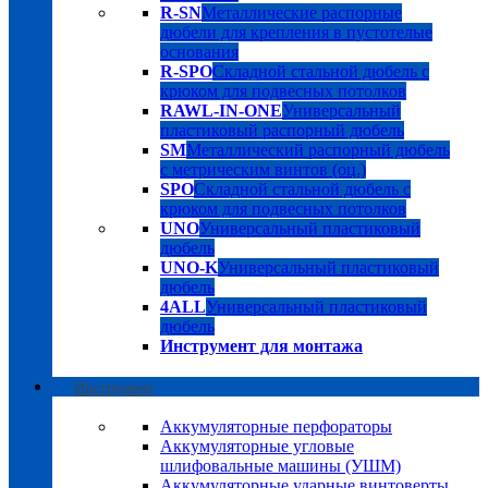
R-SN
Металлические распорные
дюбели для крепления в пустотелые
основания
R-SPO
Складной стальной дюбель с
крюком для подвесных потолков
RAWL-IN-ONE
Универсальный
пластиковый распорный дюбель
SM
Металлический распорный дюбель
с метрическим винтов (оц.)
SPO
Складной стальной дюбель с
крюком для подвесных потолков
UNO
Универсальный пластиковый
дюбель
UNO-K
Универсальный пластиковый
дюбель
4ALL
Универсальный пластиковый
дюбель
Инструмент для монтажа
Инструмент
Аккумуляторные перфораторы
Аккумуляторные угловые
шлифовальные машины (УШМ)
Аккумуляторные ударные винтоверты