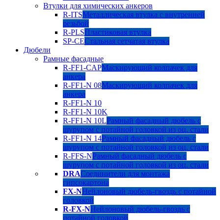
Втулки для химических анкеров
R-ITS
Металлическая втулка с внутренней
резьбой
R-PLS
Пластиковая втулка
SP-CE
Стальная сетчатая втулка
Дюбели
Рамные фасадные
R-FF1-CAP
Маскирующий колпачек для
анкера
R-FF1-N 08
Маскирующий колпачек для
анкера
R-FF1-N 10
R-FF1-N 10K
R-FF1-N 10L
Рамный фасадный дюбель с
шурупом с потайной головкой из оц. стали
R-FF1-N 14
Рамный фасадный дюбель с
шурупом с потайной головкой из оц. стали
R-FFS-N
Рамный фасадный дюбель с
шурупом с потайной головкой из оц. стали
DRA
Соединители для монтажа
гипсокартона
FX-N
Нейлоновый дюбель-гвоздь с потайной
головкой
R-FX-N
Нейлоновый дюбель-гвоздь с
потайной головкой