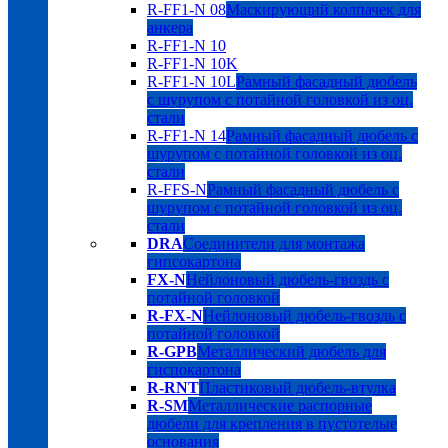
R-FF1-N 08
Маскирующий колпачек для
анкера
R-FF1-N 10
R-FF1-N 10K
R-FF1-N 10L
Рамный фасадный дюбель
с шурупом с потайной головкой из оц.
стали
R-FF1-N 14
Рамный фасадный дюбель с
шурупом с потайной головкой из оц.
стали
R-FFS-N
Рамный фасадный дюбель с
шурупом с потайной головкой из оц.
стали
DRA
Соединители для монтажа
гипсокартона
FX-N
Нейлоновый дюбель-гвоздь с
потайной головкой
R-FX-N
Нейлоновый дюбель-гвоздь с
потайной головкой
R-GPB
Металлический дюбель для
гиспокартона
R-RNT
Пластиковый дюбель-втулка
R-SM
Металлические распорные
дюбели для крепления в пустотелые
основания