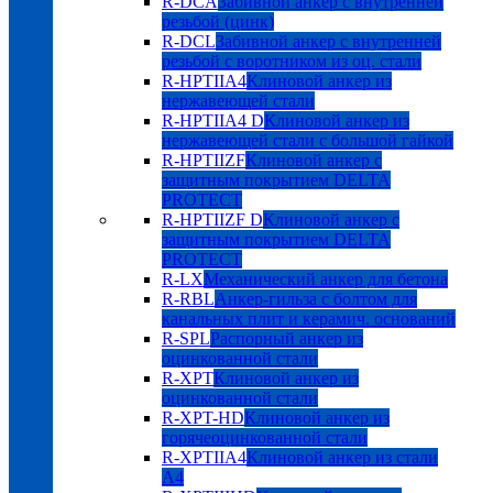
R-DCA
Забивной анкер с внутренней
резьбой (цинк)
R-DCL
Забивной анкер с внутренней
резьбой с воротником из оц. стали
R-HPTIIA4
Клиновой анкер из
нержавеющей стали
R-HPTIIA4 D
Клиновой анкер из
нержавеющей стали с большой гайкой
R-HPTIIZF
Клиновой анкер с
защитным покрытием DELTA
PROTECT
R-HPTIIZF D
Клиновой анкер с
защитным покрытием DELTA
PROTECT
R-LX
Механический анкер для бетона
R-RBL
Анкер-гильза с болтом для
канальных плит и керамич. оснований
R-SPL
Распорный анкер из
оцинкованной стали
R-XPT
Клиновой анкер из
оцинкованной стали
R-XPT-HD
Клиновой анкер из
горячеоцинкованной стали
R-XPTIIA4
Клиновой анкер из стали
А4