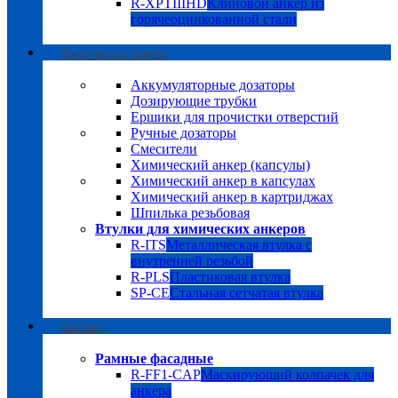
R-XPTIIIHD
Клиновой анкер из
горячеоцинкованной стали
Химические анкера
Аккумуляторные дозаторы
Дозирующие трубки
Ершики для прочистки отверстий
Ручные дозаторы
Смесители
Химический анкер (капсулы)
Химический анкер в капсулах
Химический анкер в картриджах
Шпилька резьбовая
Втулки для химических анкеров
R-ITS
Металлическая втулка с
внутренней резьбой
R-PLS
Пластиковая втулка
SP-CE
Стальная сетчатая втулка
Дюбели
Рамные фасадные
R-FF1-CAP
Маскирующий колпачек для
анкера