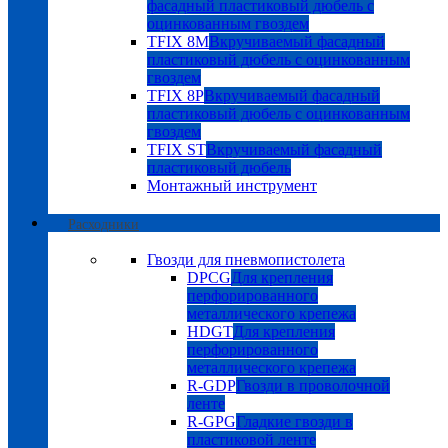
фасадный пластиковый дюбель с
оцинкованным гвоздем
TFIX 8M
Вкручиваемый фасадный
пластиковый дюбель с оцинкованным
гвоздем
TFIX 8P
Вкручиваемый фасадный
пластиковый дюбель с оцинкованным
гвоздем
TFIX ST
Вкручиваемый фасадный
пластиковый дюбель
Монтажный инструмент
Расходники
Гвозди для пневмопистолета
DPCG
Для крепления
перфорированного
металлического крепежа
HDGT
Для крепления
перфорированного
металлического крепежа
R-GDP
Гвозди в проволочной
ленте
R-GPG
Гладкие гвозди в
пластиковой ленте