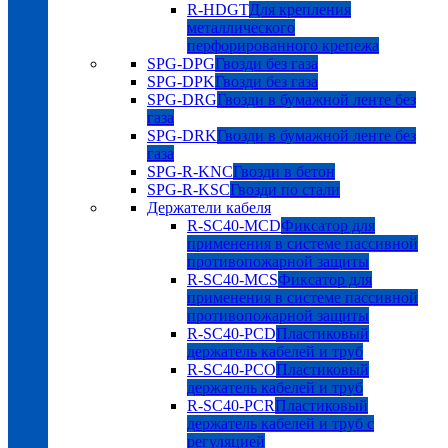
R-HDGT
Для крепления
металлического
перфорированного крепежа
SPG-DPG
Гвозди без газа
SPG-DPK
Гвозди без газа
SPG-DRG
Гвозди в бумажной ленте без
газа
SPG-DRK
Гвозди в бумажной ленте без
газа
SPG-R-KNC
Гвозди в бетон
SPG-R-KSC
Гвозди по стали
Держатели кабеля
R-SC40-MCD
Фиксатор для
применения в системе пассивной
противопожарной защиты
R-SC40-MCS
Фиксатор для
применения в системе пассивной
противопожарной защиты
R-SC40-PCD
Пластиковый
держатель кабелей и труб
R-SC40-PCO
Пластиковый
держатель кабелей и труб
R-SC40-PCR
Пластиковый
держатель кабелей и труб с
регуляцией