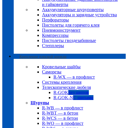
и гайковерты
Аккумуляторные шуруповерты
Аккумуляторы и зарядные устройства
Перфораторы
Пистолеты для горячего клея
Пневмоинструмент
Компрессоры
Пистолеты гвоздезабивные
Степплеры
Крепление плоской кровли
Кровельные шайбы
Саморезы
R-WX — в профлист
Системы крепления
Телескопические дюбеля
R-GOK
Без шипов
R-GOK-N
С шипами
Шурупы
R-WB — в профлист
R-WBT — в бетон
R-WCS — в бетон
R-WO — в профлист