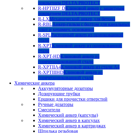
покрытием DELTA PROTECT
R-HPTIIZF D
Клиновой анкер с защитным
покрытием DELTA PROTECT
R-LX
Механический анкер для бетона
R-RBL
Анкер-гильза с болтом для канальных
плит и керамич. оснований
R-SPL
Распорный анкер из оцинкованной
стали
R-XPT
Клиновой анкер из оцинкованной
стали
R-XPT-HD
Клиновой анкер из
горячеоцинкованной стали
R-XPTIIA4
Клиновой анкер из стали А4
R-XPTIIIHD
Клиновой анкер из
горячеоцинкованной стали
Химические анкера
Аккумуляторные дозаторы
Дозирующие трубки
Ершики для прочистки отверстий
Ручные дозаторы
Смесители
Химический анкер (капсулы)
Химический анкер в капсулах
Химический анкер в картриджах
Шпилька резьбовая