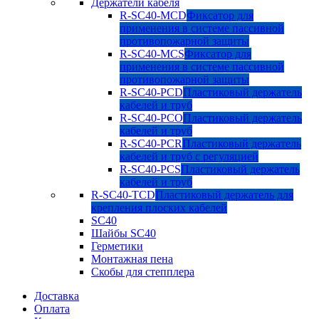
Держатели кабеля
R-SC40-MCD
Фиксатор для
применения в системе пассивной
противопожарной защиты
R-SC40-MCS
Фиксатор для
применения в системе пассивной
противопожарной защиты
R-SC40-PCD
Пластиковый держатель
кабелей и труб
R-SC40-PCO
Пластиковый держатель
кабелей и труб
R-SC40-PCR
Пластиковый держатель
кабелей и труб с регуляцией
R-SC40-PCS
Пластиковый держатель
кабелей и труб
R-SC40-TCD
Пластиковый держатель для
крепления плоских кабелей
SC40
Шайбы SC40
Герметики
Монтажная пена
Скобы для степплера
Доставка
Оплата