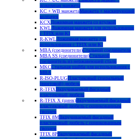
дожимная манжета
KC + WB манжета
Манжета + маскирующий
колпачек
KCX
Дожимная манжета со втулкой
KWL
Дожимная манжета для использования
с TFIX или KI
R-KWL
Дожимная манжета для
использования с TFIX или KI
MBA (соединители)
Стальной соединитель
MBA SS (соединители)
Стальной
соединитель из нержавеющей стали
MKC
Стальная шайба для использования с
MBA
R-ISO-PLUG
Пластиковый спиральный
(винтовой) дюбель
R-TFIX
Вкручиваемый фасадный
пластиковый дюбель
R-TFIX X (цинк)
Вкручиваемый фасадный
пластиковый дюбель с оцинкованным
гвоздем
TFIX 8M
Вкручиваемый фасадный
пластиковый дюбель с оцинкованным
гвоздем
TFIX 8P
Вкручиваемый фасадный