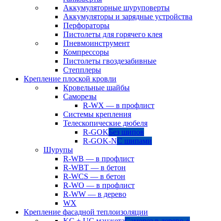
Аккумуляторные шуруповерты
Аккумуляторы и зарядные устройства
Перфораторы
Пистолеты для горячего клея
Пневмоинструмент
Компрессоры
Пистолеты гвоздезабивные
Степплеры
Крепление плоской кровли
Кровельные шайбы
Саморезы
R-WX — в профлист
Системы крепления
Телескопические дюбеля
R-GOK
Без шипов
R-GOK-N
С шипами
Шурупы
R-WB — в профлист
R-WBT — в бетон
R-WCS — в бетон
R-WO — в профлист
R-WW — в дерево
WX
Крепление фасадной теплоизоляции
KC + UC манжета
Саморез в дерево +