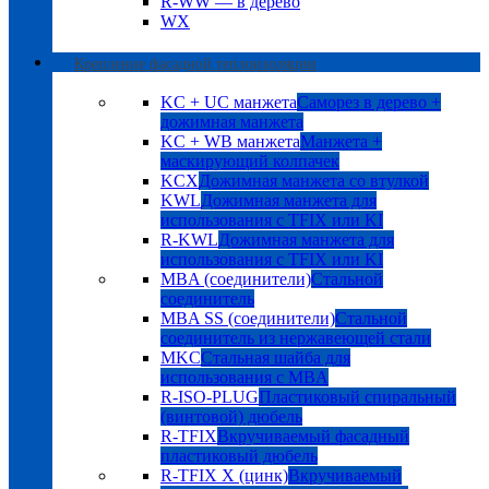
R-WW — в дерево
WX
Крепление фасадной теплоизоляции
KC + UC манжета
Саморез в дерево +
дожимная манжета
KC + WB манжета
Манжета +
маскирующий колпачек
KCX
Дожимная манжета со втулкой
KWL
Дожимная манжета для
использования с TFIX или KI
R-KWL
Дожимная манжета для
использования с TFIX или KI
MBA (соединители)
Стальной
соединитель
MBA SS (соединители)
Стальной
соединитель из нержавеющей стали
MKC
Стальная шайба для
использования с MBA
R-ISO-PLUG
Пластиковый спиральный
(винтовой) дюбель
R-TFIX
Вкручиваемый фасадный
пластиковый дюбель
R-TFIX X (цинк)
Вкручиваемый