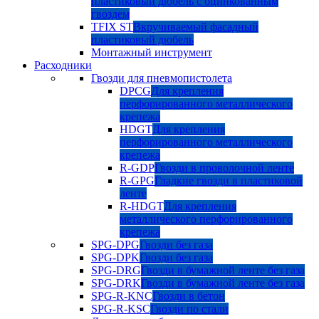
пластиковый дюбель с оцинкованным
гвоздем
TFIX ST
Вкручиваемый фасадный
пластиковый дюбель
Монтажный инструмент
Расходники
Гвозди для пневмопистолета
DPCG
Для крепления
перфорированного металлического
крепежа
HDGT
Для крепления
перфорированного металлического
крепежа
R-GDP
Гвозди в проволочной ленте
R-GPG
Гладкие гвозди в пластиковой
ленте
R-HDGT
Для крепления
металлического перфорированного
крепежа
SPG-DPG
Гвозди без газа
SPG-DPK
Гвозди без газа
SPG-DRG
Гвозди в бумажной ленте без газа
SPG-DRK
Гвозди в бумажной ленте без газа
SPG-R-KNC
Гвозди в бетон
SPG-R-KSC
Гвозди по стали