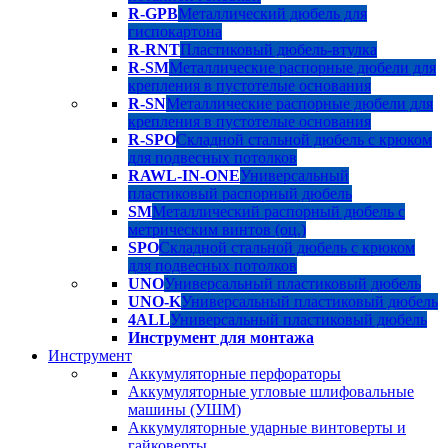
R-GPB
Металлический дюбель для
гиспокартона
R-RNT
Пластиковый дюбель-втулка
R-SM
Металлические распорные дюбели для
крепления в пустотелые основания
R-SN
Металлические распорные дюбели для
крепления в пустотелые основания
R-SPO
Складной стальной дюбель с крюком
для подвесных потолков
RAWL-IN-ONE
Универсальный
пластиковый распорный дюбель
SM
Металлический распорный дюбель с
метрическим винтов (оц.)
SPO
Складной стальной дюбель с крюком
для подвесных потолков
UNO
Универсальный пластиковый дюбель
UNO-K
Универсальный пластиковый дюбель
4ALL
Универсальный пластиковый дюбель
Инструмент для монтажа
Инструмент
Аккумуляторные перфораторы
Аккумуляторные угловые шлифовальные
машины (УШМ)
Аккумуляторные ударные винтоверты и
гайковерты