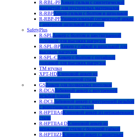
R-RBL-PF
Анкер гильза с синтетической
манжетой для пустотелых материалов
R-RBP
Анкер-гильза с болтом и шпилькой
R-RBP-PF
Универсальный сегментный анкер
с анкерной шпилькой и гайкой
SafetyPlus
R-SPL
Анкер с болтом и шестигранной
головкой для высоких нагрузок
R-SPL-BP
Анкер с гайкой и шпилькой для
высоких нагрузок
R-SPL-C
Анкер с болтом с потайной
головкой для высоких нагрузок
TM втулки
XPT-HD
Клиновой анкер из
горячеоцинкованной стали
GS
Анкер для подвесных потолков
R-DCA
Забивной анкер с внутренней
резьбой (цинк)
R-DCL
Забивной анкер с внутренней резьбой
с воротником из оц. стали
R-HPTIIA4
Клиновой анкер из нержавеющей
стали
R-HPTIIA4 D
Клиновой анкер из
нержавеющей стали с большой гайкой
R-HPTIIZF
Клиновой анкер с защитным