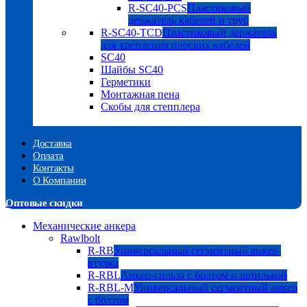
R-SC40-PCS
Пластиковый
держатель кабелей и труб
R-SC40-TCD
Пластиковый держатель
для крепления плоских кабелей
SC40
Шайбы SC40
Герметики
Монтажная пена
Скобы для степплера
Доставка
Оплата
Контакты
О Компании
Оптовые скидки
Механические анкера
Rawlbolt
R-RB
Универсальный сегментный анкер-
втулка
R-RBL
Анкер-гильза с болтом и шпилькой
R-RBL-M
Универсальный сегментный анкер
с болтом