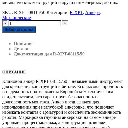
металлических конструкций и других инженерных работах.
SKU:
R-XPT-08115/50
Категории:
R-XPT
,
Анкера
,
Механические
-
+
Добавить в заявку
Описание
Детали
Документация для R-XPT-08115/50
ОПИСАНИЕ
Клиновой анкер R-XPT-08115/50 – незаменимый инструмент
для крепления конструкций в бетоне. Его высокая прочность
и надежность подтверждены Европейским техническим
свидетельством, что гарантирует безопасность и
долговечность монтажа. Анкер предназначен для
использования при неглубокой анкеровке, что позволяет
избежать контакта с арматурой и обеспечить экономичность
работы. Маркировка глубины анкеровки на самом анкере
упрощает процесс монтажа, а конструкция позволяет
осуществлять сверление и монтаж через закрепляемый