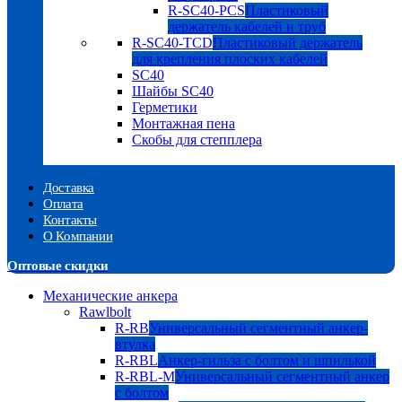
R-SC40-PCS
Пластиковый
держатель кабелей и труб
R-SC40-TCD
Пластиковый держатель
для крепления плоских кабелей
SC40
Шайбы SC40
Герметики
Монтажная пена
Скобы для степплера
Доставка
Оплата
Контакты
О Компании
Оптовые скидки
Механические анкера
Rawlbolt
R-RB
Универсальный сегментный анкер-
втулка
R-RBL
Анкер-гильза с болтом и шпилькой
R-RBL-M
Универсальный сегментный анкер
с болтом