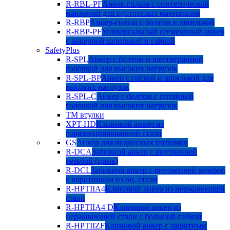
R-RBL-PF
Анкер гильза с синтетической
манжетой для пустотелых материалов
R-RBP
Анкер-гильза с болтом и шпилькой
R-RBP-PF
Универсальный сегментный анкер
с анкерной шпилькой и гайкой
SafetyPlus
R-SPL
Анкер с болтом и шестигранной
головкой для высоких нагрузок
R-SPL-BP
Анкер с гайкой и шпилькой для
высоких нагрузок
R-SPL-C
Анкер с болтом с потайной
головкой для высоких нагрузок
TM втулки
XPT-HD
Клиновой анкер из
горячеоцинкованной стали
GS
Анкер для подвесных потолков
R-DCA
Забивной анкер с внутренней
резьбой (цинк)
R-DCL
Забивной анкер с внутренней резьбой
с воротником из оц. стали
R-HPTIIA4
Клиновой анкер из нержавеющей
стали
R-HPTIIA4 D
Клиновой анкер из
нержавеющей стали с большой гайкой
R-HPTIIZF
Клиновой анкер с защитным