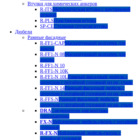
Втулки для химических анкеров
R-ITS
Металлическая втулка с внутренней
резьбой
R-PLS
Пластиковая втулка
SP-CE
Стальная сетчатая втулка
Дюбели
Рамные фасадные
R-FF1-CAP
Маскирующий колпачек для
анкера
R-FF1-N 08
Маскирующий колпачек для
анкера
R-FF1-N 10
R-FF1-N 10K
R-FF1-N 10L
Рамный фасадный дюбель с
шурупом с потайной головкой из оц. стали
R-FF1-N 14
Рамный фасадный дюбель с
шурупом с потайной головкой из оц. стали
R-FFS-N
Рамный фасадный дюбель с
шурупом с потайной головкой из оц. стали
DRA
Соединители для монтажа
гипсокартона
FX-N
Нейлоновый дюбель-гвоздь с потайной
головкой
R-FX-N
Нейлоновый дюбель-гвоздь с
потайной головкой