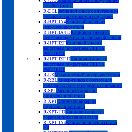
R-DCA
Забивной анкер с внутренней
резьбой (цинк)
R-DCL
Забивной анкер с внутренней
резьбой с воротником из оц. стали
R-HPTIIA4
Клиновой анкер из
нержавеющей стали
R-HPTIIA4 D
Клиновой анкер из
нержавеющей стали с большой гайкой
R-HPTIIZF
Клиновой анкер с
защитным покрытием DELTA
PROTECT
R-HPTIIZF D
Клиновой анкер с
защитным покрытием DELTA
PROTECT
R-LX
Механический анкер для бетона
R-RBL
Анкер-гильза с болтом для
канальных плит и керамич. оснований
R-SPL
Распорный анкер из
оцинкованной стали
R-XPT
Клиновой анкер из
оцинкованной стали
R-XPT-HD
Клиновой анкер из
горячеоцинкованной стали
R-XPTIIA4
Клиновой анкер из стали
А4