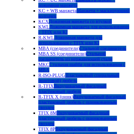
дожимная манжета
KC + WB манжета
Манжета + маскирующий
колпачек
KCX
Дожимная манжета со втулкой
KWL
Дожимная манжета для использования
с TFIX или KI
R-KWL
Дожимная манжета для
использования с TFIX или KI
MBA (соединители)
Стальной соединитель
MBA SS (соединители)
Стальной
соединитель из нержавеющей стали
MKC
Стальная шайба для использования с
MBA
R-ISO-PLUG
Пластиковый спиральный
(винтовой) дюбель
R-TFIX
Вкручиваемый фасадный
пластиковый дюбель
R-TFIX X (цинк)
Вкручиваемый фасадный
пластиковый дюбель с оцинкованным
гвоздем
TFIX 8M
Вкручиваемый фасадный
пластиковый дюбель с оцинкованным
гвоздем
TFIX 8P
Вкручиваемый фасадный