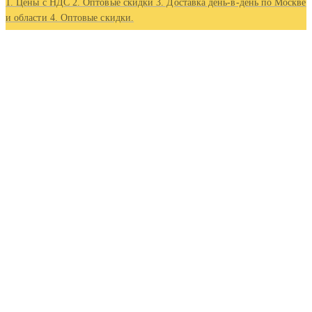
1. Цены с НДС 2. Оптовые скидки 3. Доставка день-в-день по Москве
и области 4. Оптовые скидки.
Контакты
Адрес
Московская область, г Люберцы, Котельнический проезд
5
Телефон
+7 (495) 407-88-20
EMAIL
INFO@x-anker.ru