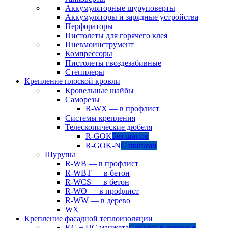
Аккумуляторные шуруповерты
Аккумуляторы и зарядные устройства
Перфораторы
Пистолеты для горячего клея
Пневмоинструмент
Компрессоры
Пистолеты гвоздезабивные
Степплеры
Крепление плоской кровли
Кровельные шайбы
Саморезы
R-WX — в профлист
Системы крепления
Телескопические дюбеля
R-GOK
Без шипов
R-GOK-N
С шипами
Шурупы
R-WB — в профлист
R-WBT — в бетон
R-WCS — в бетон
R-WO — в профлист
R-WW — в дерево
WX
Крепление фасадной теплоизоляции
KC + UC манжета
Саморез в дерево +