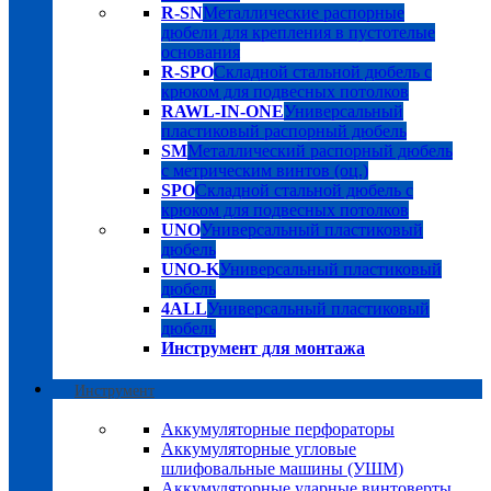
R-SN
Металлические распорные
дюбели для крепления в пустотелые
основания
R-SPO
Складной стальной дюбель с
крюком для подвесных потолков
RAWL-IN-ONE
Универсальный
пластиковый распорный дюбель
SM
Металлический распорный дюбель
с метрическим винтов (оц.)
SPO
Складной стальной дюбель с
крюком для подвесных потолков
UNO
Универсальный пластиковый
дюбель
UNO-K
Универсальный пластиковый
дюбель
4ALL
Универсальный пластиковый
дюбель
Инструмент для монтажа
Инструмент
Аккумуляторные перфораторы
Аккумуляторные угловые
шлифовальные машины (УШМ)
Аккумуляторные ударные винтоверты