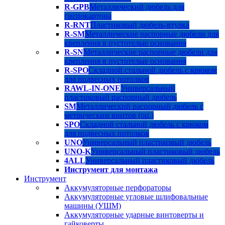
R-GPB
Металлический дюбель для
гиспокартона
R-RNT
Пластиковый дюбель-втулка
R-SM
Металлические распорные дюбели для
крепления в пустотелые основания
R-SN
Металлические распорные дюбели для
крепления в пустотелые основания
R-SPO
Складной стальной дюбель с крюком
для подвесных потолков
RAWL-IN-ONE
Универсальный
пластиковый распорный дюбель
SM
Металлический распорный дюбель с
метрическим винтов (оц.)
SPO
Складной стальной дюбель с крюком
для подвесных потолков
UNO
Универсальный пластиковый дюбель
UNO-K
Универсальный пластиковый дюбель
4ALL
Универсальный пластиковый дюбель
Инструмент для монтажа
Инструмент
Аккумуляторные перфораторы
Аккумуляторные угловые шлифовальные
машины (УШМ)
Аккумуляторные ударные винтоверты и
гайковерты