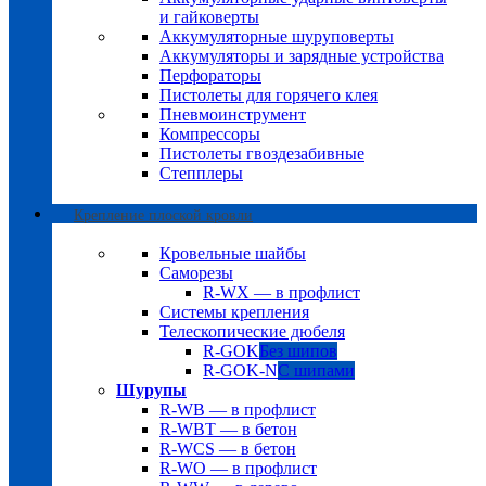
и гайковерты
Аккумуляторные шуруповерты
Аккумуляторы и зарядные устройства
Перфораторы
Пистолеты для горячего клея
Пневмоинструмент
Компрессоры
Пистолеты гвоздезабивные
Степплеры
Крепление плоской кровли
Кровельные шайбы
Саморезы
R-WX — в профлист
Системы крепления
Телескопические дюбеля
R-GOK
Без шипов
R-GOK-N
С шипами
Шурупы
R-WB — в профлист
R-WBT — в бетон
R-WCS — в бетон
R-WO — в профлист