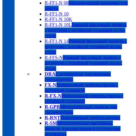
R-FF1-N 08
Маскирующий колпачек для
анкера
R-FF1-N 10
R-FF1-N 10K
R-FF1-N 10L
Рамный фасадный дюбель
с шурупом с потайной головкой из оц.
стали
R-FF1-N 14
Рамный фасадный дюбель с
шурупом с потайной головкой из оц.
стали
R-FFS-N
Рамный фасадный дюбель с
шурупом с потайной головкой из оц.
стали
DRA
Соединители для монтажа
гипсокартона
FX-N
Нейлоновый дюбель-гвоздь с
потайной головкой
R-FX-N
Нейлоновый дюбель-гвоздь с
потайной головкой
R-GPB
Металлический дюбель для
гиспокартона
R-RNT
Пластиковый дюбель-втулка
R-SM
Металлические распорные
дюбели для крепления в пустотелые
основания