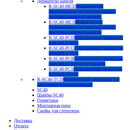
Держатели кабеля
R-SC40-MCD
Фиксатор для
применения в системе пассивной
противопожарной защиты
R-SC40-MCS
Фиксатор для
применения в системе пассивной
противопожарной защиты
R-SC40-PCD
Пластиковый держатель
кабелей и труб
R-SC40-PCO
Пластиковый держатель
кабелей и труб
R-SC40-PCR
Пластиковый держатель
кабелей и труб с регуляцией
R-SC40-PCS
Пластиковый держатель
кабелей и труб
R-SC40-TCD
Пластиковый держатель для
крепления плоских кабелей
SC40
Шайбы SC40
Герметики
Монтажная пена
Скобы для степплера
Доставка
Оплата