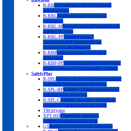
R-RB
Универсальный сегментный
анкер-втулка
R-RBL
Анкер-гильза с болтом и
шпилькой
R-RBL-M
Универсальный сегментный
анкер с болтом
R-RBL-PF
Анкер гильза с
синтетической манжетой для
пустотелых материалов
R-RBP
Анкер-гильза с болтом и
шпилькой
R-RBP-PF
Универсальный сегментный
анкер с анкерной шпилькой и гайкой
SafetyPlus
R-SPL
Анкер с болтом и шестигранной
головкой для высоких нагрузок
R-SPL-BP
Анкер с гайкой и шпилькой
для высоких нагрузок
R-SPL-C
Анкер с болтом с потайной
головкой для высоких нагрузок
TM втулки
XPT-HD
Клиновой анкер из
горячеоцинкованной стали
GS
Анкер для подвесных потолков