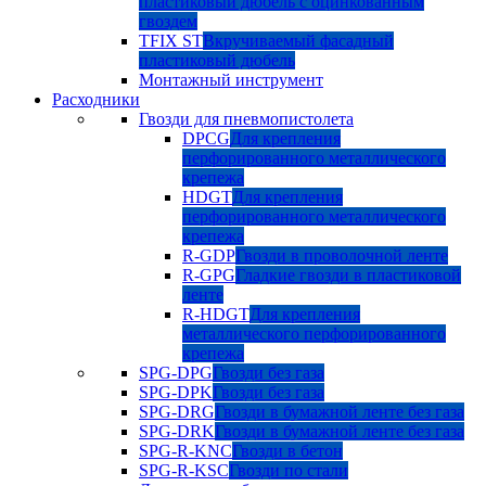
пластиковый дюбель с оцинкованным
гвоздем
TFIX ST
Вкручиваемый фасадный
пластиковый дюбель
Монтажный инструмент
Расходники
Гвозди для пневмопистолета
DPCG
Для крепления
перфорированного металлического
крепежа
HDGT
Для крепления
перфорированного металлического
крепежа
R-GDP
Гвозди в проволочной ленте
R-GPG
Гладкие гвозди в пластиковой
ленте
R-HDGT
Для крепления
металлического перфорированного
крепежа
SPG-DPG
Гвозди без газа
SPG-DPK
Гвозди без газа
SPG-DRG
Гвозди в бумажной ленте без газа
SPG-DRK
Гвозди в бумажной ленте без газа
SPG-R-KNC
Гвозди в бетон
SPG-R-KSC
Гвозди по стали