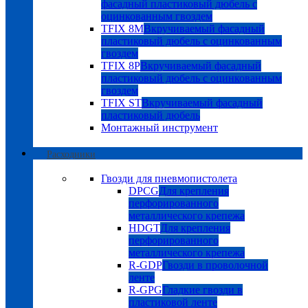
фасадный пластиковый дюбель с
оцинкованным гвоздем
TFIX 8M
Вкручиваемый фасадный
пластиковый дюбель с оцинкованным
гвоздем
TFIX 8P
Вкручиваемый фасадный
пластиковый дюбель с оцинкованным
гвоздем
TFIX ST
Вкручиваемый фасадный
пластиковый дюбель
Монтажный инструмент
Расходники
Гвозди для пневмопистолета
DPCG
Для крепления
перфорированного
металлического крепежа
HDGT
Для крепления
перфорированного
металлического крепежа
R-GDP
Гвозди в проволочной
ленте
R-GPG
Гладкие гвозди в
пластиковой ленте