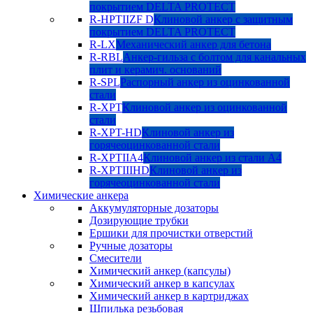
покрытием DELTA PROTECT
R-HPTIIZF D
Клиновой анкер с защитным
покрытием DELTA PROTECT
R-LX
Механический анкер для бетона
R-RBL
Анкер-гильза с болтом для канальных
плит и керамич. оснований
R-SPL
Распорный анкер из оцинкованной
стали
R-XPT
Клиновой анкер из оцинкованной
стали
R-XPT-HD
Клиновой анкер из
горячеоцинкованной стали
R-XPTIIA4
Клиновой анкер из стали А4
R-XPTIIIHD
Клиновой анкер из
горячеоцинкованной стали
Химические анкера
Аккумуляторные дозаторы
Дозирующие трубки
Ершики для прочистки отверстий
Ручные дозаторы
Смесители
Химический анкер (капсулы)
Химический анкер в капсулах
Химический анкер в картриджах
Шпилька резьбовая