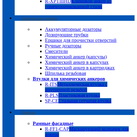
R-XPTIIIHD
Клиновой анкер из
горячеоцинкованной стали
Химические анкера
Аккумуляторные дозаторы
Дозирующие трубки
Ершики для прочистки отверстий
Ручные дозаторы
Смесители
Химический анкер (капсулы)
Химический анкер в капсулах
Химический анкер в картриджах
Шпилька резьбовая
Втулки для химических анкеров
R-ITS
Металлическая втулка с
внутренней резьбой
R-PLS
Пластиковая втулка
SP-CE
Стальная сетчатая втулка
Дюбели
Рамные фасадные
R-FF1-CAP
Маскирующий колпачек для
анкера