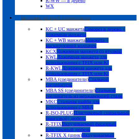
R-WW — в дерево
WX
Крепление фасадной теплоизоляции
KC + UC манжета
Саморез в дерево +
дожимная манжета
KC + WB манжета
Манжета +
маскирующий колпачек
KCX
Дожимная манжета со втулкой
KWL
Дожимная манжета для
использования с TFIX или KI
R-KWL
Дожимная манжета для
использования с TFIX или KI
MBA (соединители)
Стальной
соединитель
MBA SS (соединители)
Стальной
соединитель из нержавеющей стали
MKC
Стальная шайба для
использования с MBA
R-ISO-PLUG
Пластиковый спиральный
(винтовой) дюбель
R-TFIX
Вкручиваемый фасадный
пластиковый дюбель
R-TFIX X (цинк)
Вкручиваемый