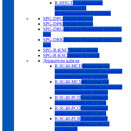
R-HDGT
Для крепления
металлического
перфорированного крепежа
SPG-DPG
Гвозди без газа
SPG-DPK
Гвозди без газа
SPG-DRG
Гвозди в бумажной ленте без
газа
SPG-DRK
Гвозди в бумажной ленте без
газа
SPG-R-KNC
Гвозди в бетон
SPG-R-KSC
Гвозди по стали
Держатели кабеля
R-SC40-MCD
Фиксатор для
применения в системе пассивной
противопожарной защиты
R-SC40-MCS
Фиксатор для
применения в системе пассивной
противопожарной защиты
R-SC40-PCD
Пластиковый
держатель кабелей и труб
R-SC40-PCO
Пластиковый
держатель кабелей и труб
R-SC40-PCR
Пластиковый
держатель кабелей и труб с
регуляцией