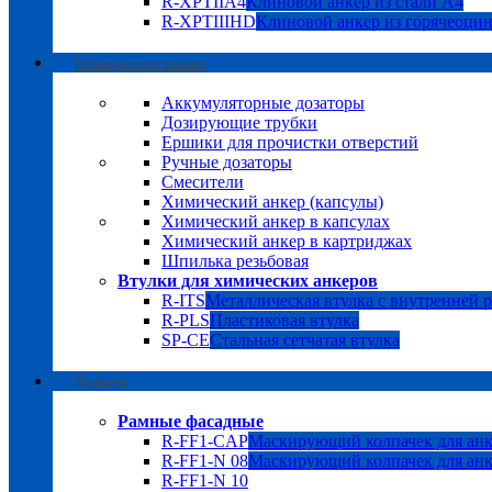
R-XPTIIA4
Клиновой анкер из стали А4
R-XPTIIIHD
Клиновой анкер из горячеоци
Химические анкера
Аккумуляторные дозаторы
Дозирующие трубки
Ершики для прочистки отверстий
Ручные дозаторы
Смесители
Химический анкер (капсулы)
Химический анкер в капсулах
Химический анкер в картриджах
Шпилька резьбовая
Втулки для химических анкеров
R-ITS
Металлическая втулка с внутренней 
R-PLS
Пластиковая втулка
SP-CE
Стальная сетчатая втулка
Дюбели
Рамные фасадные
R-FF1-CAP
Маскирующий колпачек для анк
R-FF1-N 08
Маскирующий колпачек для анк
R-FF1-N 10