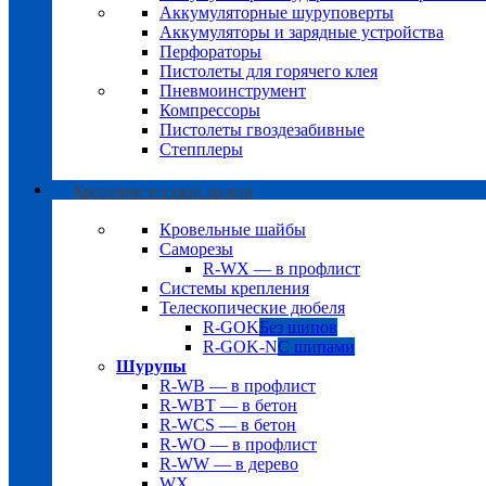
Аккумуляторные шуруповерты
Аккумуляторы и зарядные устройства
Перфораторы
Пистолеты для горячего клея
Пневмоинструмент
Компрессоры
Пистолеты гвоздезабивные
Степплеры
Крепление плоской кровли
Кровельные шайбы
Саморезы
R-WX — в профлист
Системы крепления
Телескопические дюбеля
R-GOK
Без шипов
R-GOK-N
С шипами
Шурупы
R-WB — в профлист
R-WBT — в бетон
R-WCS — в бетон
R-WO — в профлист
R-WW — в дерево
WX