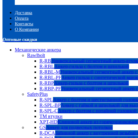
Доставка
Оплата
Контакты
О Компании
Оптовые скидки
Механические анкера
Rawlbolt
R-RB
Универсальный сегментный анкер-втулк
R-RBL
Анкер-гильза с болтом и шпилькой
R-RBL-M
Универсальный сегментный анкер с
R-RBL-PF
Анкер гильза с синтетической манж
R-RBP
Анкер-гильза с болтом и шпилькой
R-RBP-PF
Универсальный сегментный анкер с
SafetyPlus
R-SPL
Анкер с болтом и шестигранной головк
R-SPL-BP
Анкер с гайкой и шпилькой для выс
R-SPL-C
Анкер с болтом с потайной головкой
TM втулки
XPT-HD
Клиновой анкер из горячеоцинкован
GS
Анкер для подвесных потолков
R-DCA
Забивной анкер с внутренней резьбой 