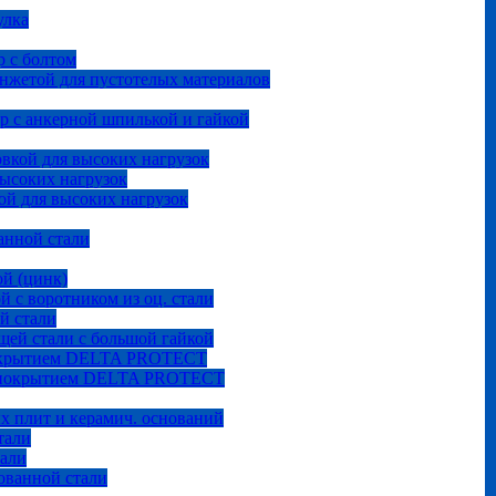
улка
 с болтом
анжетой для пустотелых материалов
р с анкерной шпилькой и гайкой
овкой для высоких нагрузок
высоких нагрузок
ой для высоких нагрузок
анной стали
ой (цинк)
й с воротником из оц. стали
й стали
щей стали с большой гайкой
покрытием DELTA PROTECT
м покрытием DELTA PROTECT
ых плит и керамич. оснований
тали
тали
ованной стали