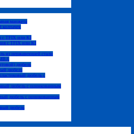
мная манжета
 колпачек
 с TFIX или KI
ия с TFIX или KI
ль из нержавеющей стали
 MBA
нтовой) дюбель
вый дюбель
ластиковый дюбель с
овый дюбель с оцинкованным
вый дюбель с оцинкованным
овый дюбель