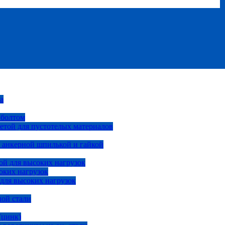
а
 болтом
етой для пустотелых материалов
 анкерной шпилькой и гайкой
ой для высоких нагрузок
оких нагрузок
 для высоких нагрузок
ной стали
(цинк)