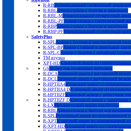
R-RB
Универсальный сегментный анкер-вт
R-RBL
Анкер-гильза с болтом и шпилькой
R-RBL-M
Универсальный сегментный анкер
R-RBL-PF
Анкер гильза с синтетической м
R-RBP
Анкер-гильза с болтом и шпилькой
R-RBP-PF
Универсальный сегментный анке
SafetyPlus
R-SPL
Анкер с болтом и шестигранной гол
R-SPL-BP
Анкер с гайкой и шпилькой для 
R-SPL-C
Анкер с болтом с потайной головк
TM втулки
XPT-HD
Клиновой анкер из горячеоцинков
GS
Анкер для подвесных потолков
R-DCA
Забивной анкер с внутренней резьб
R-DCL
Забивной анкер с внутренней резьбо
R-HPTIIA4
Клиновой анкер из нержавеюще
R-HPTIIA4 D
Клиновой анкер из нержавею
R-HPTIIZF
Клиновой анкер с защитным 
R-HPTIIZF D
Клиновой анкер с защитны
R-LX
Механический анкер для бетона
R-RBL
Анкер-гильза с болтом для канальн
R-SPL
Распорный анкер из оцинкованной с
R-XPT
Клиновой анкер из оцинкованной с
R-XPT-HD
Клиновой анкер из горячеоцинк