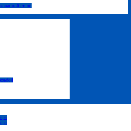
нкованной стали
резьбой
ера
ера