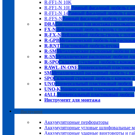
R-FF1-N 10K
R-FF1-N 10L
Рамный фасадный дюбель с шу
R-FF1-N 14
Рамный фасадный дюбель с шуру
R-FFS-N
Рамный фасадный дюбель с шурупо
DRA
Соединители для монтажа гипсокарто
FX-N
Нейлоновый дюбель-гвоздь с потайн
R-FX-N
Нейлоновый дюбель-гвоздь с пота
R-GPB
Металлический дюбель для гиспока
R-RNT
Пластиковый дюбель-втулка
R-SM
Металлические распорные дюбели дл
R-SN
Металлические распорные дюбели для
R-SPO
Складной стальной дюбель с крюком
RAWL-IN-ONE
Универсальный пластиков
SM
Металлический распорный дюбель с мет
SPO
Складной стальной дюбель с крюком д
UNO
Универсальный пластиковый дюбель
UNO-K
Универсальный пластиковый дюбе
4ALL
Универсальный пластиковый дюбель
Инструмент для монтажа
Инструмент
Аккумуляторные перфораторы
Аккумуляторные угловые шлифовальные
Аккумуляторные ударные винтоверты и га