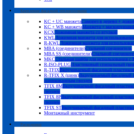
Крепление фасадной теплоизоляции
KC + UC манжета
Саморез в дерево + дожи
KC + WB манжета
Манжета + маскирующий
KCX
Дожимная манжета со втулкой
KWL
Дожимная манжета для использования
R-KWL
Дожимная манжета для использован
MBA (соединители)
Стальной соединитель
MBA SS (соединители)
Стальной соедините
MKC
Стальная шайба для использования с
R-ISO-PLUG
Пластиковый спиральный (ви
R-TFIX
Вкручиваемый фасадный пластико
R-TFIX X (цинк)
Вкручиваемый фасадный п
оцинкованным гвоздем
TFIX 8M
Вкручиваемый фасадный пластик
гвоздем
TFIX 8P
Вкручиваемый фасадный пластико
гвоздем
TFIX ST
Вкручиваемый фасадный пластик
Монтажный инструмент
Расходники