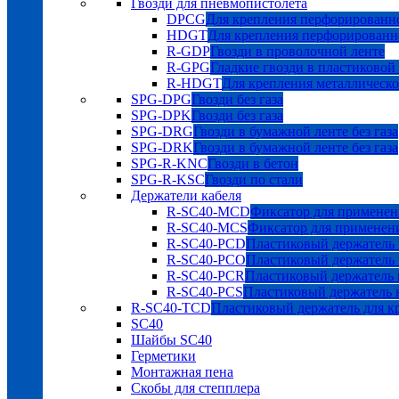
Гвозди для пневмопистолета
DPCG
Для крепления перфорированно
HDGT
Для крепления перфорированн
R-GDP
Гвозди в проволочной ленте
R-GPG
Гладкие гвозди в пластиковой
R-HDGT
Для крепления металлическ
SPG-DPG
Гвозди без газа
SPG-DPK
Гвозди без газа
SPG-DRG
Гвозди в бумажной ленте без газа
SPG-DRK
Гвозди в бумажной ленте без газа
SPG-R-KNC
Гвозди в бетон
SPG-R-KSC
Гвозди по стали
Держатели кабеля
R-SC40-MCD
Фиксатор для применен
R-SC40-MCS
Фиксатор для применен
R-SC40-PCD
Пластиковый держатель 
R-SC40-PCO
Пластиковый держатель 
R-SC40-PCR
Пластиковый держатель к
R-SC40-PCS
Пластиковый держатель к
R-SC40-TCD
Пластиковый держатель для к
SC40
Шайбы SC40
Герметики
Монтажная пена
Скобы для степплера