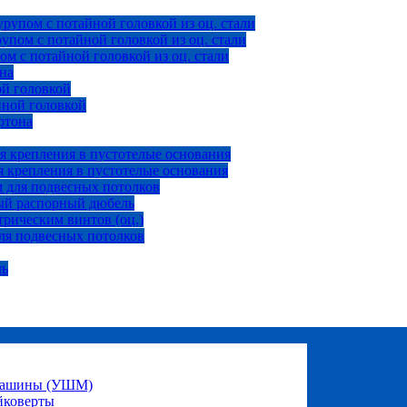
рупом с потайной головкой из оц. стали
пом с потайной головкой из оц. стали
м с потайной головкой из оц. стали
на
ой головкой
йной головкой
ртона
я крепления в пустотелые основания
 крепления в пустотелые основания
 для подвесных потолков
ый распорный дюбель
рическим винтов (оц.)
ля подвесных потолков
ль
 машины (УШМ)
йковерты