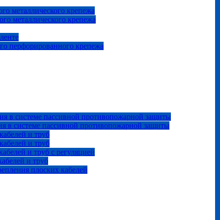
го металлического крепежа
ого металлического крепежа
 ленте
ого перфорированного крепежа
ия в системе пассивной противопожарной защиты
ия в системе пассивной противопожарной защиты
кабелей и труб
кабелей и труб
абелей и труб с регуляцией
абелей и труб
репления плоских кабелей