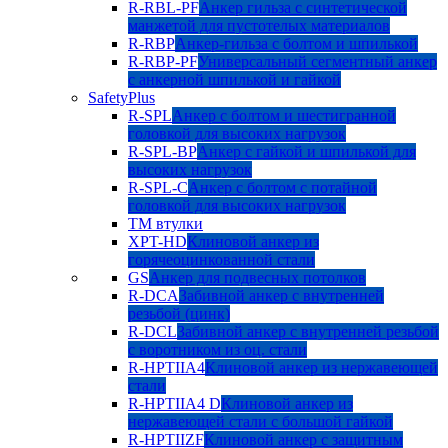
R-RBL-PF
Анкер гильза с синтетической
манжетой для пустотелых материалов
R-RBP
Анкер-гильза с болтом и шпилькой
R-RBP-PF
Универсальный сегментный анкер
с анкерной шпилькой и гайкой
SafetyPlus
R-SPL
Анкер с болтом и шестигранной
головкой для высоких нагрузок
R-SPL-BP
Анкер с гайкой и шпилькой для
высоких нагрузок
R-SPL-C
Анкер с болтом с потайной
головкой для высоких нагрузок
TM втулки
XPT-HD
Клиновой анкер из
горячеоцинкованной стали
GS
Анкер для подвесных потолков
R-DCA
Забивной анкер с внутренней
резьбой (цинк)
R-DCL
Забивной анкер с внутренней резьбой
с воротником из оц. стали
R-HPTIIA4
Клиновой анкер из нержавеющей
стали
R-HPTIIA4 D
Клиновой анкер из
нержавеющей стали с большой гайкой
R-HPTIIZF
Клиновой анкер с защитным