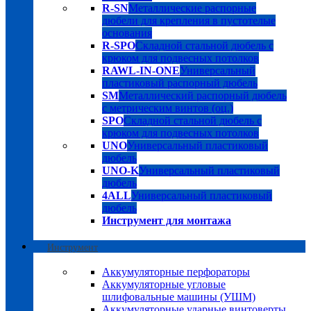
R-SN
Металлические распорные
дюбели для крепления в пустотелые
основания
R-SPO
Складной стальной дюбель с
крюком для подвесных потолков
RAWL-IN-ONE
Универсальный
пластиковый распорный дюбель
SM
Металлический распорный дюбель
с метрическим винтов (оц.)
SPO
Складной стальной дюбель с
крюком для подвесных потолков
UNO
Универсальный пластиковый
дюбель
UNO-K
Универсальный пластиковый
дюбель
4ALL
Универсальный пластиковый
дюбель
Инструмент для монтажа
Инструмент
Аккумуляторные перфораторы
Аккумуляторные угловые
шлифовальные машины (УШМ)
Аккумуляторные ударные винтоверты