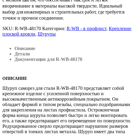
вворачивание в материалы высокой твердости. Идеальный
выбор для инженерных и строительных работ, где требуется
точное и прочное соединение.
SKU:
R-WB-48170
Категории:
R-WB - в профлист
,
Крепление
плоской кровли
,
Шурупы
Описание
Детали
Документация для R-WB-48170
ОПИСАНИЕ
Шуруп саморез для стали R-WB-48170 представляет собой
крепежное изделие с усиленной поверхностью и
высококачественным антикоррозийным покрытием. Он
обладает формой и типом резьбы, специально подобранными
для закрепления на листах профнастила. Остроконечная
форма конца шурупа позволяет быстро и легко монтировать
его, а также предотвращает его перемещение по поверхности.
Редуцированное сверло предотвращает нарушение размеров
отверстий в тонких листах металла. Шуруп имеет два типа