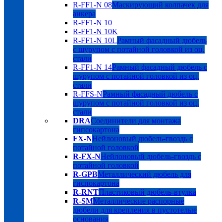
R-FF1-N 08
Маскирующий колпачек для
анкера
R-FF1-N 10
R-FF1-N 10K
R-FF1-N 10L
Рамный фасадный дюбель
с шурупом с потайной головкой из оц.
стали
R-FF1-N 14
Рамный фасадный дюбель с
шурупом с потайной головкой из оц.
стали
R-FFS-N
Рамный фасадный дюбель с
шурупом с потайной головкой из оц.
стали
DRA
Соединители для монтажа
гипсокартона
FX-N
Нейлоновый дюбель-гвоздь с
потайной головкой
R-FX-N
Нейлоновый дюбель-гвоздь с
потайной головкой
R-GPB
Металлический дюбель для
гиспокартона
R-RNT
Пластиковый дюбель-втулка
R-SM
Металлические распорные
дюбели для крепления в пустотелые
основания