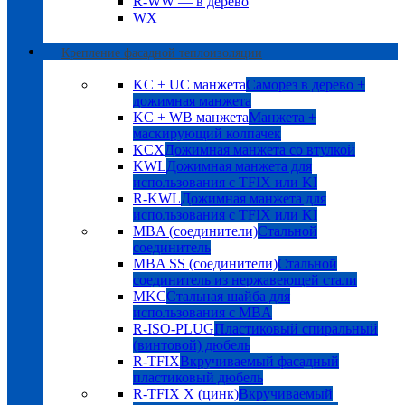
R-WW — в дерево
WX
Крепление фасадной теплоизоляции
KC + UC манжета
Саморез в дерево +
дожимная манжета
KC + WB манжета
Манжета +
маскирующий колпачек
KCX
Дожимная манжета со втулкой
KWL
Дожимная манжета для
использования с TFIX или KI
R-KWL
Дожимная манжета для
использования с TFIX или KI
MBA (соединители)
Стальной
соединитель
MBA SS (соединители)
Стальной
соединитель из нержавеющей стали
MKC
Стальная шайба для
использования с MBA
R-ISO-PLUG
Пластиковый спиральный
(винтовой) дюбель
R-TFIX
Вкручиваемый фасадный
пластиковый дюбель
R-TFIX X (цинк)
Вкручиваемый