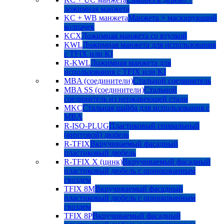
дожимная манжета
KC + WB манжета
Манжета + маскирующий
колпачек
KCX
Дожимная манжета со втулкой
KWL
Дожимная манжета для использования
с TFIX или KI
R-KWL
Дожимная манжета для
использования с TFIX или KI
MBA (соединители)
Стальной соединитель
MBA SS (соединители)
Стальной
соединитель из нержавеющей стали
MKC
Стальная шайба для использования с
MBA
R-ISO-PLUG
Пластиковый спиральный
(винтовой) дюбель
R-TFIX
Вкручиваемый фасадный
пластиковый дюбель
R-TFIX X (цинк)
Вкручиваемый фасадный
пластиковый дюбель с оцинкованным
гвоздем
TFIX 8M
Вкручиваемый фасадный
пластиковый дюбель с оцинкованным
гвоздем
TFIX 8P
Вкручиваемый фасадный