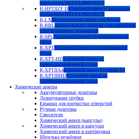
покрытием DELTA PROTECT
R-HPTIIZF D
Клиновой анкер с защитным
покрытием DELTA PROTECT
R-LX
Механический анкер для бетона
R-RBL
Анкер-гильза с болтом для канальных
плит и керамич. оснований
R-SPL
Распорный анкер из оцинкованной
стали
R-XPT
Клиновой анкер из оцинкованной
стали
R-XPT-HD
Клиновой анкер из
горячеоцинкованной стали
R-XPTIIA4
Клиновой анкер из стали А4
R-XPTIIIHD
Клиновой анкер из
горячеоцинкованной стали
Химические анкера
Аккумуляторные дозаторы
Дозирующие трубки
Ершики для прочистки отверстий
Ручные дозаторы
Смесители
Химический анкер (капсулы)
Химический анкер в капсулах
Химический анкер в картриджах
Шпилька резьбовая