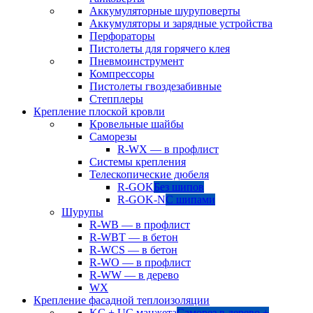
Аккумуляторные шуруповерты
Аккумуляторы и зарядные устройства
Перфораторы
Пистолеты для горячего клея
Пневмоинструмент
Компрессоры
Пистолеты гвоздезабивные
Степплеры
Крепление плоской кровли
Кровельные шайбы
Саморезы
R-WX — в профлист
Системы крепления
Телескопические дюбеля
R-GOK
Без шипов
R-GOK-N
С шипами
Шурупы
R-WB — в профлист
R-WBT — в бетон
R-WCS — в бетон
R-WO — в профлист
R-WW — в дерево
WX
Крепление фасадной теплоизоляции
KC + UC манжета
Саморез в дерево +