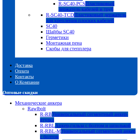
R-SC40-PCS
Пластиковый
держатель кабелей и труб
R-SC40-TCD
Пластиковый держатель
для крепления плоских кабелей
SC40
Шайбы SC40
Герметики
Монтажная пена
Скобы для степплера
Доставка
Оплата
Контакты
О Компании
Оптовые скидки
Механические анкера
Rawlbolt
R-RB
Универсальный сегментный анкер-
втулка
R-RBL
Анкер-гильза с болтом и шпилькой
R-RBL-M
Универсальный сегментный анкер
с болтом