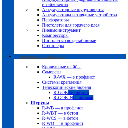
и гайковерты
Аккумуляторные шуруповерты
Аккумуляторы и зарядные устройства
Перфораторы
Пистолеты для горячего клея
Пневмоинструмент
Компрессоры
Пистолеты гвоздезабивные
Степплеры
Крепление плоской кровли
Кровельные шайбы
Саморезы
R-WX — в профлист
Системы крепления
Телескопические дюбеля
R-GOK
Без шипов
R-GOK-N
С шипами
Шурупы
R-WB — в профлист
R-WBT — в бетон
R-WCS — в бетон
R-WO — в профлист