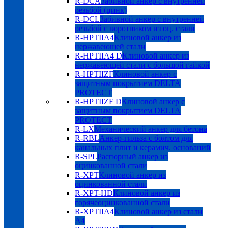
R-DCA
Забивной анкер с внутренней
резьбой (цинк)
R-DCL
Забивной анкер с внутренней
резьбой с воротником из оц. стали
R-HPTIIA4
Клиновой анкер из
нержавеющей стали
R-HPTIIA4 D
Клиновой анкер из
нержавеющей стали с большой гайкой
R-HPTIIZF
Клиновой анкер с
защитным покрытием DELTA
PROTECT
R-HPTIIZF D
Клиновой анкер с
защитным покрытием DELTA
PROTECT
R-LX
Механический анкер для бетона
R-RBL
Анкер-гильза с болтом для
канальных плит и керамич. оснований
R-SPL
Распорный анкер из
оцинкованной стали
R-XPT
Клиновой анкер из
оцинкованной стали
R-XPT-HD
Клиновой анкер из
горячеоцинкованной стали
R-XPTIIA4
Клиновой анкер из стали
А4