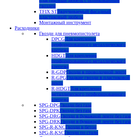
пластиковый дюбель с оцинкованным
гвоздем
TFIX ST
Вкручиваемый фасадный
пластиковый дюбель
Монтажный инструмент
Расходники
Гвозди для пневмопистолета
DPCG
Для крепления
перфорированного металлического
крепежа
HDGT
Для крепления
перфорированного металлического
крепежа
R-GDP
Гвозди в проволочной ленте
R-GPG
Гладкие гвозди в пластиковой
ленте
R-HDGT
Для крепления
металлического перфорированного
крепежа
SPG-DPG
Гвозди без газа
SPG-DPK
Гвозди без газа
SPG-DRG
Гвозди в бумажной ленте без газа
SPG-DRK
Гвозди в бумажной ленте без газа
SPG-R-KNC
Гвозди в бетон
SPG-R-KSC
Гвозди по стали