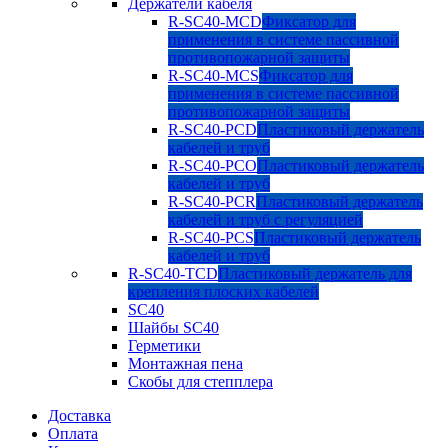
Держатели кабеля
R-SC40-MCD
Фиксатор для
применения в системе пассивной
противопожарной защиты
R-SC40-MCS
Фиксатор для
применения в системе пассивной
противопожарной защиты
R-SC40-PCD
Пластиковый держатель
кабелей и труб
R-SC40-PCO
Пластиковый держатель
кабелей и труб
R-SC40-PCR
Пластиковый держатель
кабелей и труб с регуляцией
R-SC40-PCS
Пластиковый держатель
кабелей и труб
R-SC40-TCD
Пластиковый держатель для
крепления плоских кабелей
SC40
Шайбы SC40
Герметики
Монтажная пена
Скобы для степплера
Доставка
Оплата