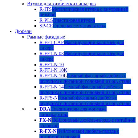
Втулки для химических анкеров
R-ITS
Металлическая втулка с внутренней
резьбой
R-PLS
Пластиковая втулка
SP-CE
Стальная сетчатая втулка
Дюбели
Рамные фасадные
R-FF1-CAP
Маскирующий колпачек для
анкера
R-FF1-N 08
Маскирующий колпачек для
анкера
R-FF1-N 10
R-FF1-N 10K
R-FF1-N 10L
Рамный фасадный дюбель с
шурупом с потайной головкой из оц. стали
R-FF1-N 14
Рамный фасадный дюбель с
шурупом с потайной головкой из оц. стали
R-FFS-N
Рамный фасадный дюбель с
шурупом с потайной головкой из оц. стали
DRA
Соединители для монтажа
гипсокартона
FX-N
Нейлоновый дюбель-гвоздь с потайной
головкой
R-FX-N
Нейлоновый дюбель-гвоздь с
потайной головкой