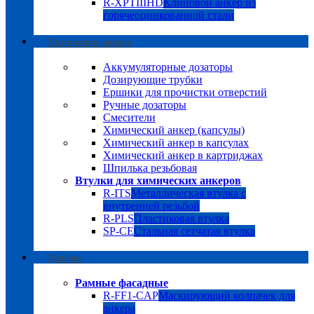
R-XPTIIIHD
Клиновой анкер из
горячеоцинкованной стали
Химические анкера
Аккумуляторные дозаторы
Дозирующие трубки
Ершики для прочистки отверстий
Ручные дозаторы
Смесители
Химический анкер (капсулы)
Химический анкер в капсулах
Химический анкер в картриджах
Шпилька резьбовая
Втулки для химических анкеров
R-ITS
Металлическая втулка с
внутренней резьбой
R-PLS
Пластиковая втулка
SP-CE
Стальная сетчатая втулка
Дюбели
Рамные фасадные
R-FF1-CAP
Маскирующий колпачек для
анкера