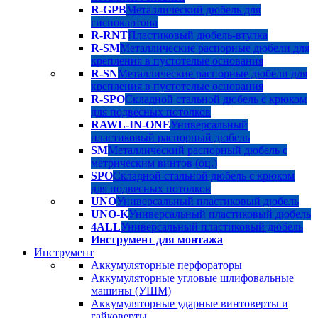
R-GPB
Металлический дюбель для
гиспокартона
R-RNT
Пластиковый дюбель-втулка
R-SM
Металлические распорные дюбели для
крепления в пустотелые основания
R-SN
Металлические распорные дюбели для
крепления в пустотелые основания
R-SPO
Складной стальной дюбель с крюком
для подвесных потолков
RAWL-IN-ONE
Универсальный
пластиковый распорный дюбель
SM
Металлический распорный дюбель с
метрическим винтов (оц.)
SPO
Складной стальной дюбель с крюком
для подвесных потолков
UNO
Универсальный пластиковый дюбель
UNO-K
Универсальный пластиковый дюбель
4ALL
Универсальный пластиковый дюбель
Инструмент для монтажа
Инструмент
Аккумуляторные перфораторы
Аккумуляторные угловые шлифовальные
машины (УШМ)
Аккумуляторные ударные винтоверты и
гайковерты