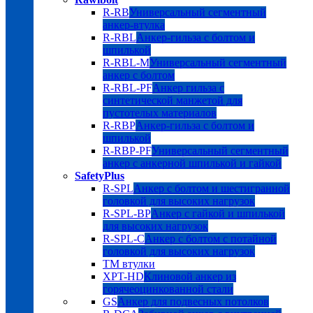
R-RB
Универсальный сегментный
анкер-втулка
R-RBL
Анкер-гильза с болтом и
шпилькой
R-RBL-M
Универсальный сегментный
анкер с болтом
R-RBL-PF
Анкер гильза с
синтетической манжетой для
пустотелых материалов
R-RBP
Анкер-гильза с болтом и
шпилькой
R-RBP-PF
Универсальный сегментный
анкер с анкерной шпилькой и гайкой
SafetyPlus
R-SPL
Анкер с болтом и шестигранной
головкой для высоких нагрузок
R-SPL-BP
Анкер с гайкой и шпилькой
для высоких нагрузок
R-SPL-C
Анкер с болтом с потайной
головкой для высоких нагрузок
TM втулки
XPT-HD
Клиновой анкер из
горячеоцинкованной стали
GS
Анкер для подвесных потолков