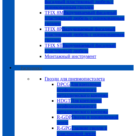
фасадный пластиковый дюбель с
оцинкованным гвоздем
TFIX 8M
Вкручиваемый фасадный
пластиковый дюбель с оцинкованным
гвоздем
TFIX 8P
Вкручиваемый фасадный
пластиковый дюбель с оцинкованным
гвоздем
TFIX ST
Вкручиваемый фасадный
пластиковый дюбель
Монтажный инструмент
Расходники
Гвозди для пневмопистолета
DPCG
Для крепления
перфорированного
металлического крепежа
HDGT
Для крепления
перфорированного
металлического крепежа
R-GDP
Гвозди в проволочной
ленте
R-GPG
Гладкие гвозди в
пластиковой ленте