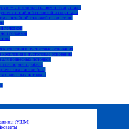
рупом с потайной головкой из оц. стали
пом с потайной головкой из оц. стали
м с потайной головкой из оц. стали
на
ой головкой
йной головкой
ртона
я крепления в пустотелые основания
 крепления в пустотелые основания
 для подвесных потолков
ый распорный дюбель
рическим винтов (оц.)
ля подвесных потолков
ль
 машины (УШМ)
йковерты