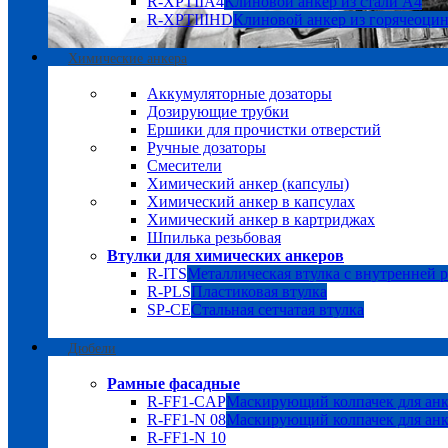
R-XPTIIA4
Клиновой анкер из стали А4
R-XPTIIIHD
Клиновой анкер из горячеоци
Химические анкера
Аккумуляторные дозаторы
Дозирующие трубки
Ершики для прочистки отверстий
Ручные дозаторы
Смесители
Химический анкер (капсулы)
Химический анкер в капсулах
Химический анкер в картриджах
Шпилька резьбовая
Втулки для химических анкеров
R-ITS
Металлическая втулка с внутренней 
R-PLS
Пластиковая втулка
SP-CE
Стальная сетчатая втулка
Дюбели
Рамные фасадные
R-FF1-CAP
Маскирующий колпачек для анк
R-FF1-N 08
Маскирующий колпачек для анк
R-FF1-N 10