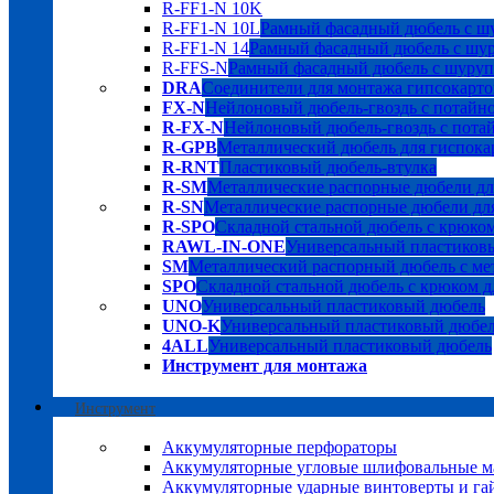
R-FF1-N 10K
R-FF1-N 10L
Рамный фасадный дюбель с шу
R-FF1-N 14
Рамный фасадный дюбель с шуру
R-FFS-N
Рамный фасадный дюбель с шурупо
DRA
Соединители для монтажа гипсокарто
FX-N
Нейлоновый дюбель-гвоздь с потайн
R-FX-N
Нейлоновый дюбель-гвоздь с пота
R-GPB
Металлический дюбель для гиспока
R-RNT
Пластиковый дюбель-втулка
R-SM
Металлические распорные дюбели дл
R-SN
Металлические распорные дюбели для
R-SPO
Складной стальной дюбель с крюком
RAWL-IN-ONE
Универсальный пластиков
SM
Металлический распорный дюбель с мет
SPO
Складной стальной дюбель с крюком д
UNO
Универсальный пластиковый дюбель
UNO-K
Универсальный пластиковый дюбе
4ALL
Универсальный пластиковый дюбель
Инструмент для монтажа
Инструмент
Аккумуляторные перфораторы
Аккумуляторные угловые шлифовальные
Аккумуляторные ударные винтоверты и га