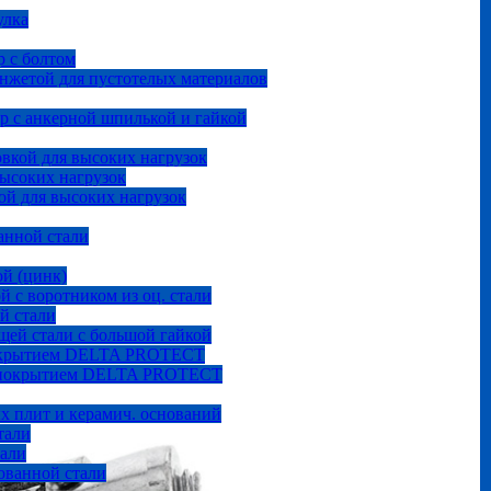
улка
 с болтом
анжетой для пустотелых материалов
р с анкерной шпилькой и гайкой
овкой для высоких нагрузок
высоких нагрузок
ой для высоких нагрузок
анной стали
ой (цинк)
й с воротником из оц. стали
й стали
щей стали с большой гайкой
покрытием DELTA PROTECT
м покрытием DELTA PROTECT
ых плит и керамич. оснований
тали
тали
ованной стали