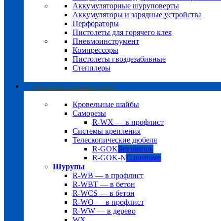
Аккумуляторные шуруповерты
Аккумуляторы и зарядные устройства
Перфораторы
Пистолеты для горячего клея
Пневмоинструмент
Компрессоры
Пистолеты гвоздезабивные
Степплеры
Крепление плоской кровли
Кровельные шайбы
Саморезы
R-WX — в профлист
Системы крепления
Телескопические дюбеля
R-GOK
Без шипов
R-GOK-N
С шипами
Шурупы
R-WB — в профлист
R-WBT — в бетон
R-WCS — в бетон
R-WO — в профлист
R-WW — в дерево
WX