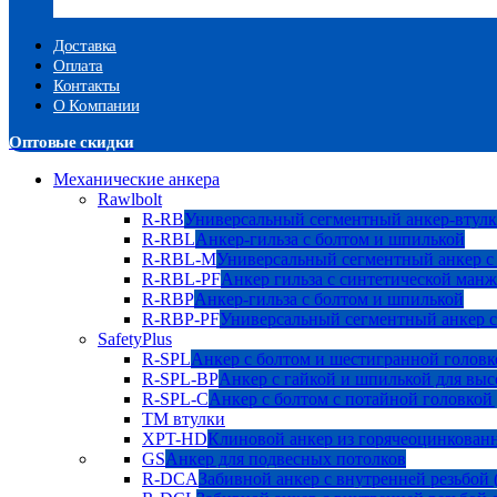
Доставка
Оплата
Контакты
О Компании
Оптовые скидки
Механические анкера
Rawlbolt
R-RB
Универсальный сегментный анкер-втулк
R-RBL
Анкер-гильза с болтом и шпилькой
R-RBL-M
Универсальный сегментный анкер с
R-RBL-PF
Анкер гильза с синтетической манж
R-RBP
Анкер-гильза с болтом и шпилькой
R-RBP-PF
Универсальный сегментный анкер с
SafetyPlus
R-SPL
Анкер с болтом и шестигранной головк
R-SPL-BP
Анкер с гайкой и шпилькой для выс
R-SPL-C
Анкер с болтом с потайной головкой
TM втулки
XPT-HD
Клиновой анкер из горячеоцинкован
GS
Анкер для подвесных потолков
R-DCA
Забивной анкер с внутренней резьбой 