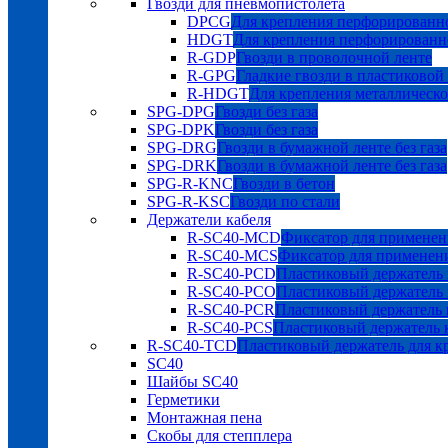
Гвозди для пневмопистолета
DPCG
Для крепления перфорированно
HDGT
Для крепления перфорированн
R-GDP
Гвозди в проволочной ленте
R-GPG
Гладкие гвозди в пластиковой
R-HDGT
Для крепления металлическ
SPG-DPG
Гвозди без газа
SPG-DPK
Гвозди без газа
SPG-DRG
Гвозди в бумажной ленте без газа
SPG-DRK
Гвозди в бумажной ленте без газа
SPG-R-KNC
Гвозди в бетон
SPG-R-KSC
Гвозди по стали
Держатели кабеля
R-SC40-MCD
Фиксатор для применен
R-SC40-MCS
Фиксатор для применен
R-SC40-PCD
Пластиковый держатель 
R-SC40-PCO
Пластиковый держатель 
R-SC40-PCR
Пластиковый держатель к
R-SC40-PCS
Пластиковый держатель к
R-SC40-TCD
Пластиковый держатель для к
SC40
Шайбы SC40
Герметики
Монтажная пена
Скобы для степплера