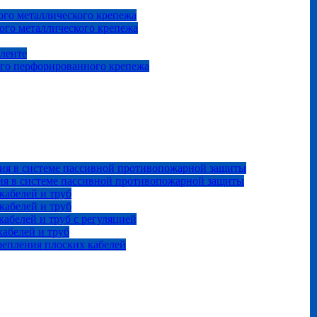
го металлического крепежа
ого металлического крепежа
 ленте
ого перфорированного крепежа
ия в системе пассивной противопожарной защиты
ия в системе пассивной противопожарной защиты
кабелей и труб
кабелей и труб
абелей и труб с регуляцией
абелей и труб
репления плоских кабелей