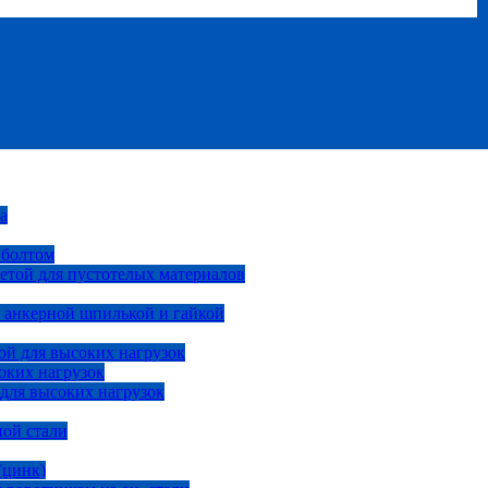
а
 болтом
етой для пустотелых материалов
 анкерной шпилькой и гайкой
ой для высоких нагрузок
оких нагрузок
 для высоких нагрузок
ной стали
(цинк)