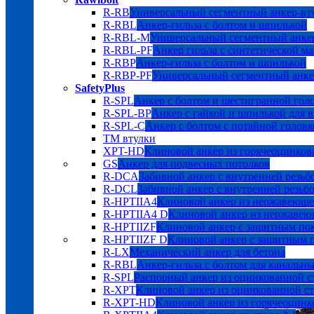
R-RB
Универсальный сегментный анкер-вт
R-RBL
Анкер-гильза с болтом и шпилькой
R-RBL-M
Универсальный сегментный анкер
R-RBL-PF
Анкер гильза с синтетической м
R-RBP
Анкер-гильза с болтом и шпилькой
R-RBP-PF
Универсальный сегментный анке
SafetyPlus
R-SPL
Анкер с болтом и шестигранной гол
R-SPL-BP
Анкер с гайкой и шпилькой для 
R-SPL-C
Анкер с болтом с потайной головк
TM втулки
XPT-HD
Клиновой анкер из горячеоцинков
GS
Анкер для подвесных потолков
R-DCA
Забивной анкер с внутренней резьб
R-DCL
Забивной анкер с внутренней резьбо
R-HPTIIA4
Клиновой анкер из нержавеюще
R-HPTIIA4 D
Клиновой анкер из нержавею
R-HPTIIZF
Клиновой анкер с защитным 
R-HPTIIZF D
Клиновой анкер с защитны
R-LX
Механический анкер для бетона
R-RBL
Анкер-гильза с болтом для канальн
R-SPL
Распорный анкер из оцинкованной с
R-XPT
Клиновой анкер из оцинкованной с
R-XPT-HD
Клиновой анкер из горячеоцинк