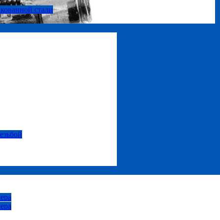
нкованной стали
резьбой
ера
ера