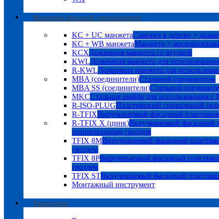
Крепление фасадной теплоизоляции
KC + UC манжета
Саморез в дерево + дожи
KC + WB манжета
Манжета + маскирующий
KCX
Дожимная манжета со втулкой
KWL
Дожимная манжета для использования
R-KWL
Дожимная манжета для использован
MBA (соединители)
Стальной соединитель
MBA SS (соединители)
Стальной соедините
MKC
Стальная шайба для использования с
R-ISO-PLUG
Пластиковый спиральный (ви
R-TFIX
Вкручиваемый фасадный пластико
R-TFIX X (цинк)
Вкручиваемый фасадный п
оцинкованным гвоздем
TFIX 8M
Вкручиваемый фасадный пластик
гвоздем
TFIX 8P
Вкручиваемый фасадный пластико
гвоздем
TFIX ST
Вкручиваемый фасадный пластик
Монтажный инструмент
Расходники