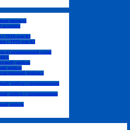
мная манжета
 колпачек
 с TFIX или KI
ия с TFIX или KI
ль из нержавеющей стали
 MBA
нтовой) дюбель
вый дюбель
ластиковый дюбель с
овый дюбель с оцинкованным
вый дюбель с оцинкованным
овый дюбель