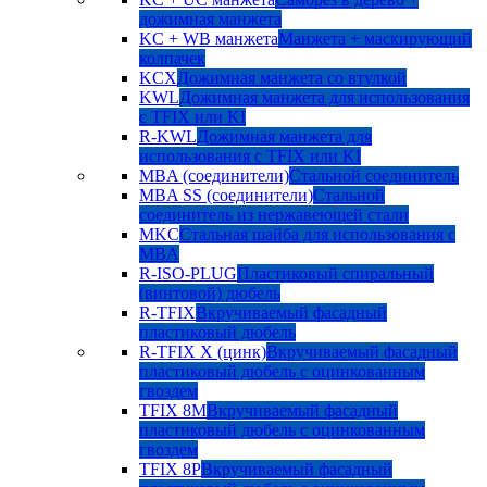
дожимная манжета
KC + WB манжета
Манжета + маскирующий
колпачек
KCX
Дожимная манжета со втулкой
KWL
Дожимная манжета для использования
с TFIX или KI
R-KWL
Дожимная манжета для
использования с TFIX или KI
MBA (соединители)
Стальной соединитель
MBA SS (соединители)
Стальной
соединитель из нержавеющей стали
MKC
Стальная шайба для использования с
MBA
R-ISO-PLUG
Пластиковый спиральный
(винтовой) дюбель
R-TFIX
Вкручиваемый фасадный
пластиковый дюбель
R-TFIX X (цинк)
Вкручиваемый фасадный
пластиковый дюбель с оцинкованным
гвоздем
TFIX 8M
Вкручиваемый фасадный
пластиковый дюбель с оцинкованным
гвоздем
TFIX 8P
Вкручиваемый фасадный