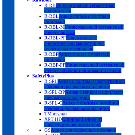
R-RB
Универсальный сегментный
анкер-втулка
R-RBL
Анкер-гильза с болтом и
шпилькой
R-RBL-M
Универсальный сегментный
анкер с болтом
R-RBL-PF
Анкер гильза с
синтетической манжетой для
пустотелых материалов
R-RBP
Анкер-гильза с болтом и
шпилькой
R-RBP-PF
Универсальный сегментный
анкер с анкерной шпилькой и гайкой
SafetyPlus
R-SPL
Анкер с болтом и шестигранной
головкой для высоких нагрузок
R-SPL-BP
Анкер с гайкой и шпилькой
для высоких нагрузок
R-SPL-C
Анкер с болтом с потайной
головкой для высоких нагрузок
TM втулки
XPT-HD
Клиновой анкер из
горячеоцинкованной стали
GS
Анкер для подвесных потолков