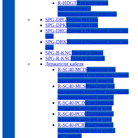
R-HDGT
Для крепления
металлического
перфорированного крепежа
SPG-DPG
Гвозди без газа
SPG-DPK
Гвозди без газа
SPG-DRG
Гвозди в бумажной ленте без
газа
SPG-DRK
Гвозди в бумажной ленте без
газа
SPG-R-KNC
Гвозди в бетон
SPG-R-KSC
Гвозди по стали
Держатели кабеля
R-SC40-MCD
Фиксатор для
применения в системе пассивной
противопожарной защиты
R-SC40-MCS
Фиксатор для
применения в системе пассивной
противопожарной защиты
R-SC40-PCD
Пластиковый
держатель кабелей и труб
R-SC40-PCO
Пластиковый
держатель кабелей и труб
R-SC40-PCR
Пластиковый
держатель кабелей и труб с
регуляцией