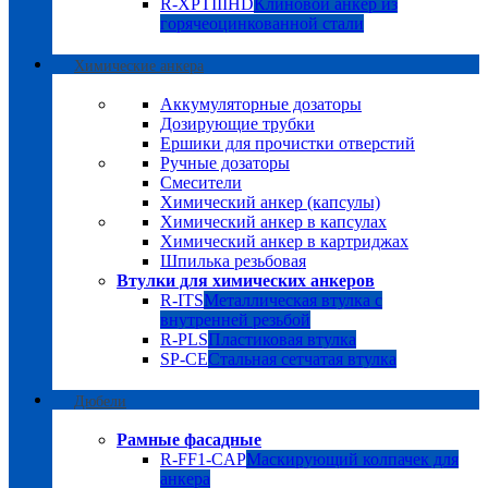
R-XPTIIIHD
Клиновой анкер из
горячеоцинкованной стали
Химические анкера
Аккумуляторные дозаторы
Дозирующие трубки
Ершики для прочистки отверстий
Ручные дозаторы
Смесители
Химический анкер (капсулы)
Химический анкер в капсулах
Химический анкер в картриджах
Шпилька резьбовая
Втулки для химических анкеров
R-ITS
Металлическая втулка с
внутренней резьбой
R-PLS
Пластиковая втулка
SP-CE
Стальная сетчатая втулка
Дюбели
Рамные фасадные
R-FF1-CAP
Маскирующий колпачек для
анкера