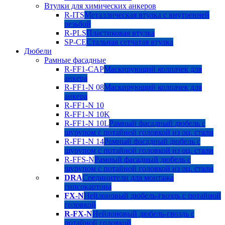
Втулки для химических анкеров
R-ITS
Металлическая втулка с внутренней
резьбой
R-PLS
Пластиковая втулка
SP-CE
Стальная сетчатая втулка
Дюбели
Рамные фасадные
R-FF1-CAP
Маскирующий колпачек для
анкера
R-FF1-N 08
Маскирующий колпачек для
анкера
R-FF1-N 10
R-FF1-N 10K
R-FF1-N 10L
Рамный фасадный дюбель с
шурупом с потайной головкой из оц. стали
R-FF1-N 14
Рамный фасадный дюбель с
шурупом с потайной головкой из оц. стали
R-FFS-N
Рамный фасадный дюбель с
шурупом с потайной головкой из оц. стали
DRA
Соединители для монтажа
гипсокартона
FX-N
Нейлоновый дюбель-гвоздь с потайной
головкой
R-FX-N
Нейлоновый дюбель-гвоздь с
потайной головкой