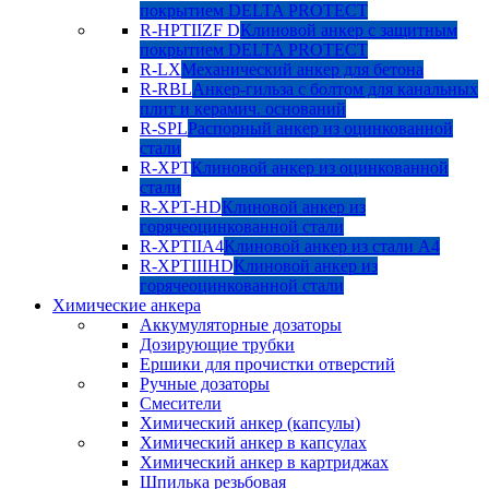
покрытием DELTA PROTECT
R-HPTIIZF D
Клиновой анкер с защитным
покрытием DELTA PROTECT
R-LX
Механический анкер для бетона
R-RBL
Анкер-гильза с болтом для канальных
плит и керамич. оснований
R-SPL
Распорный анкер из оцинкованной
стали
R-XPT
Клиновой анкер из оцинкованной
стали
R-XPT-HD
Клиновой анкер из
горячеоцинкованной стали
R-XPTIIA4
Клиновой анкер из стали А4
R-XPTIIIHD
Клиновой анкер из
горячеоцинкованной стали
Химические анкера
Аккумуляторные дозаторы
Дозирующие трубки
Ершики для прочистки отверстий
Ручные дозаторы
Смесители
Химический анкер (капсулы)
Химический анкер в капсулах
Химический анкер в картриджах
Шпилька резьбовая