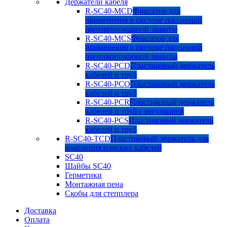
Держатели кабеля
R-SC40-MCD
Фиксатор для
применения в системе пассивной
противопожарной защиты
R-SC40-MCS
Фиксатор для
применения в системе пассивной
противопожарной защиты
R-SC40-PCD
Пластиковый держатель
кабелей и труб
R-SC40-PCO
Пластиковый держатель
кабелей и труб
R-SC40-PCR
Пластиковый держатель
кабелей и труб с регуляцией
R-SC40-PCS
Пластиковый держатель
кабелей и труб
R-SC40-TCD
Пластиковый держатель для
крепления плоских кабелей
SC40
Шайбы SC40
Герметики
Монтажная пена
Скобы для степплера
Доставка
Оплата