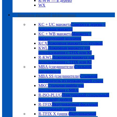
R-WW — в дерево
WX
Крепление фасадной теплоизоляции
KC + UC манжета
Саморез в дерево +
дожимная манжета
KC + WB манжета
Манжета +
маскирующий колпачек
KCX
Дожимная манжета со втулкой
KWL
Дожимная манжета для
использования с TFIX или KI
R-KWL
Дожимная манжета для
использования с TFIX или KI
MBA (соединители)
Стальной
соединитель
MBA SS (соединители)
Стальной
соединитель из нержавеющей стали
MKC
Стальная шайба для
использования с MBA
R-ISO-PLUG
Пластиковый спиральный
(винтовой) дюбель
R-TFIX
Вкручиваемый фасадный
пластиковый дюбель
R-TFIX X (цинк)
Вкручиваемый