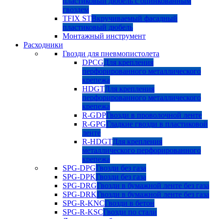
пластиковый дюбель с оцинкованным
гвоздем
TFIX ST
Вкручиваемый фасадный
пластиковый дюбель
Монтажный инструмент
Расходники
Гвозди для пневмопистолета
DPCG
Для крепления
перфорированного металлического
крепежа
HDGT
Для крепления
перфорированного металлического
крепежа
R-GDP
Гвозди в проволочной ленте
R-GPG
Гладкие гвозди в пластиковой
ленте
R-HDGT
Для крепления
металлического перфорированного
крепежа
SPG-DPG
Гвозди без газа
SPG-DPK
Гвозди без газа
SPG-DRG
Гвозди в бумажной ленте без газа
SPG-DRK
Гвозди в бумажной ленте без газа
SPG-R-KNC
Гвозди в бетон
SPG-R-KSC
Гвозди по стали