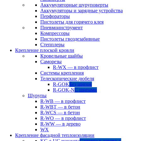
Аккумуляторные шуруповерты
Аккумуляторы и зарядные устройства
Перфораторы
Пистолеты для горячего клея
Пневмоинструмент
Компрессоры
Пистолеты гвоздезабивные
Степплеры
Крепление плоской кровли
Кровельные шайбы
Саморезы
R-WX — в профлист
Системы крепления
Телескопические дюбеля
R-GOK
Без шипов
R-GOK-N
С шипами
Шурупы
R-WB — в профлист
R-WBT — в бетон
R-WCS — в бетон
R-WO — в профлист
R-WW — в дерево
WX
Крепление фасадной теплоизоляции
KC + UC манжета
Саморез в дерево +