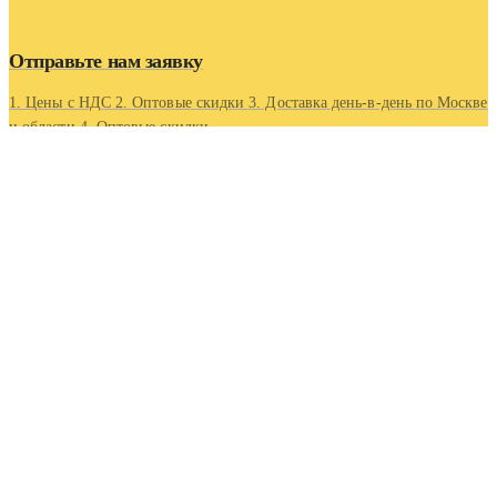
Отправьте нам заявку
1. Цены с НДС 2. Оптовые скидки 3. Доставка день-в-день по Москве
и области 4. Оптовые скидки.
Контакты
Адрес
Московская область, г Люберцы, Котельнический проезд
5
Телефон