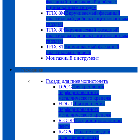
фасадный пластиковый дюбель с
оцинкованным гвоздем
TFIX 8M
Вкручиваемый фасадный
пластиковый дюбель с оцинкованным
гвоздем
TFIX 8P
Вкручиваемый фасадный
пластиковый дюбель с оцинкованным
гвоздем
TFIX ST
Вкручиваемый фасадный
пластиковый дюбель
Монтажный инструмент
Расходники
Гвозди для пневмопистолета
DPCG
Для крепления
перфорированного
металлического крепежа
HDGT
Для крепления
перфорированного
металлического крепежа
R-GDP
Гвозди в проволочной
ленте
R-GPG
Гладкие гвозди в
пластиковой ленте