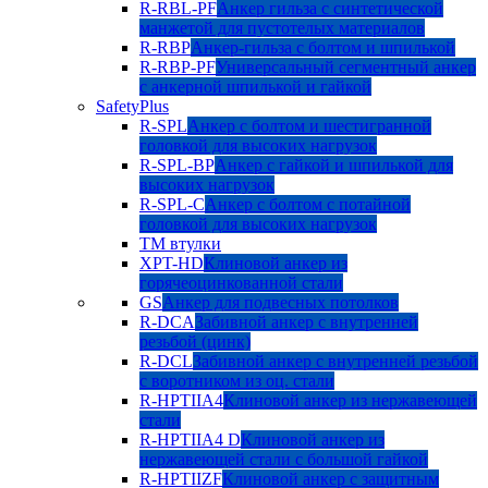
R-RBL-PF
Анкер гильза с синтетической
манжетой для пустотелых материалов
R-RBP
Анкер-гильза с болтом и шпилькой
R-RBP-PF
Универсальный сегментный анкер
с анкерной шпилькой и гайкой
SafetyPlus
R-SPL
Анкер с болтом и шестигранной
головкой для высоких нагрузок
R-SPL-BP
Анкер с гайкой и шпилькой для
высоких нагрузок
R-SPL-C
Анкер с болтом с потайной
головкой для высоких нагрузок
TM втулки
XPT-HD
Клиновой анкер из
горячеоцинкованной стали
GS
Анкер для подвесных потолков
R-DCA
Забивной анкер с внутренней
резьбой (цинк)
R-DCL
Забивной анкер с внутренней резьбой
с воротником из оц. стали
R-HPTIIA4
Клиновой анкер из нержавеющей
стали
R-HPTIIA4 D
Клиновой анкер из
нержавеющей стали с большой гайкой
R-HPTIIZF
Клиновой анкер с защитным