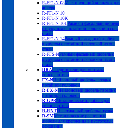
R-FF1-N 08
Маскирующий колпачек для
анкера
R-FF1-N 10
R-FF1-N 10K
R-FF1-N 10L
Рамный фасадный дюбель
с шурупом с потайной головкой из оц.
стали
R-FF1-N 14
Рамный фасадный дюбель с
шурупом с потайной головкой из оц.
стали
R-FFS-N
Рамный фасадный дюбель с
шурупом с потайной головкой из оц.
стали
DRA
Соединители для монтажа
гипсокартона
FX-N
Нейлоновый дюбель-гвоздь с
потайной головкой
R-FX-N
Нейлоновый дюбель-гвоздь с
потайной головкой
R-GPB
Металлический дюбель для
гиспокартона
R-RNT
Пластиковый дюбель-втулка
R-SM
Металлические распорные
дюбели для крепления в пустотелые
основания