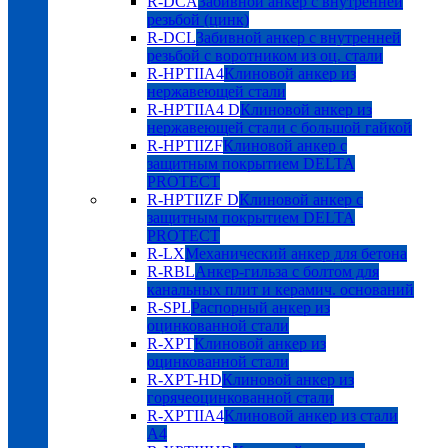
R-DCA
Забивной анкер с внутренней
резьбой (цинк)
R-DCL
Забивной анкер с внутренней
резьбой с воротником из оц. стали
R-HPTIIA4
Клиновой анкер из
нержавеющей стали
R-HPTIIA4 D
Клиновой анкер из
нержавеющей стали с большой гайкой
R-HPTIIZF
Клиновой анкер с
защитным покрытием DELTA
PROTECT
R-HPTIIZF D
Клиновой анкер с
защитным покрытием DELTA
PROTECT
R-LX
Механический анкер для бетона
R-RBL
Анкер-гильза с болтом для
канальных плит и керамич. оснований
R-SPL
Распорный анкер из
оцинкованной стали
R-XPT
Клиновой анкер из
оцинкованной стали
R-XPT-HD
Клиновой анкер из
горячеоцинкованной стали
R-XPTIIA4
Клиновой анкер из стали
А4