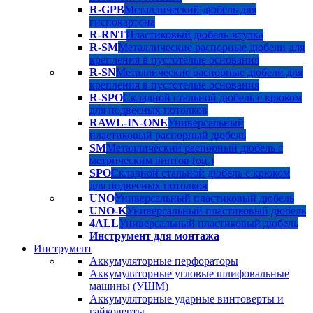
R-GPB
Металлический дюбель для
гиспокартона
R-RNT
Пластиковый дюбель-втулка
R-SM
Металлические распорные дюбели для
крепления в пустотелые основания
R-SN
Металлические распорные дюбели для
крепления в пустотелые основания
R-SPO
Складной стальной дюбель с крюком
для подвесных потолков
RAWL-IN-ONE
Универсальный
пластиковый распорный дюбель
SM
Металлический распорный дюбель с
метрическим винтов (оц.)
SPO
Складной стальной дюбель с крюком
для подвесных потолков
UNO
Универсальный пластиковый дюбель
UNO-K
Универсальный пластиковый дюбель
4ALL
Универсальный пластиковый дюбель
Инструмент для монтажа
Инструмент
Аккумуляторные перфораторы
Аккумуляторные угловые шлифовальные
машины (УШМ)
Аккумуляторные ударные винтоверты и
гайковерты