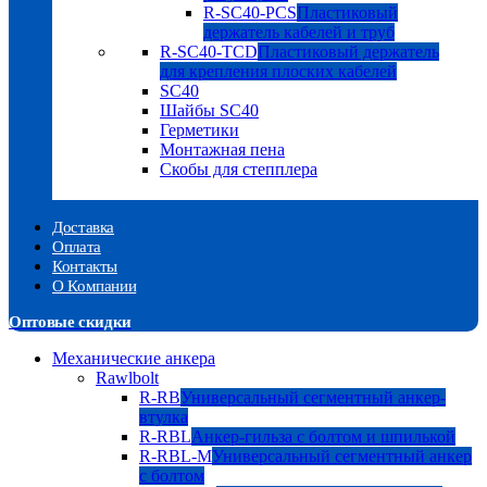
R-SC40-PCS
Пластиковый
держатель кабелей и труб
R-SC40-TCD
Пластиковый держатель
для крепления плоских кабелей
SC40
Шайбы SC40
Герметики
Монтажная пена
Скобы для степплера
Доставка
Оплата
Контакты
О Компании
Оптовые скидки
Механические анкера
Rawlbolt
R-RB
Универсальный сегментный анкер-
втулка
R-RBL
Анкер-гильза с болтом и шпилькой
R-RBL-M
Универсальный сегментный анкер
с болтом