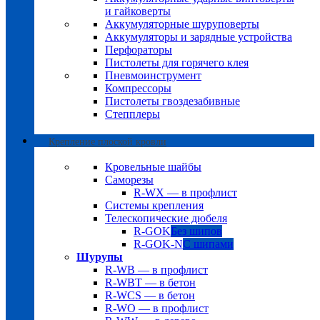
и гайковерты
Аккумуляторные шуруповерты
Аккумуляторы и зарядные устройства
Перфораторы
Пистолеты для горячего клея
Пневмоинструмент
Компрессоры
Пистолеты гвоздезабивные
Степплеры
Крепление плоской кровли
Кровельные шайбы
Саморезы
R-WX — в профлист
Системы крепления
Телескопические дюбеля
R-GOK
Без шипов
R-GOK-N
С шипами
Шурупы
R-WB — в профлист
R-WBT — в бетон
R-WCS — в бетон
R-WO — в профлист