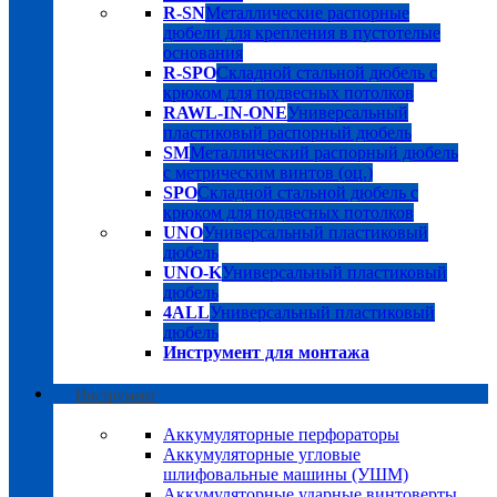
R-SN
Металлические распорные
дюбели для крепления в пустотелые
основания
R-SPO
Складной стальной дюбель с
крюком для подвесных потолков
RAWL-IN-ONE
Универсальный
пластиковый распорный дюбель
SM
Металлический распорный дюбель
с метрическим винтов (оц.)
SPO
Складной стальной дюбель с
крюком для подвесных потолков
UNO
Универсальный пластиковый
дюбель
UNO-K
Универсальный пластиковый
дюбель
4ALL
Универсальный пластиковый
дюбель
Инструмент для монтажа
Инструмент
Аккумуляторные перфораторы
Аккумуляторные угловые
шлифовальные машины (УШМ)
Аккумуляторные ударные винтоверты