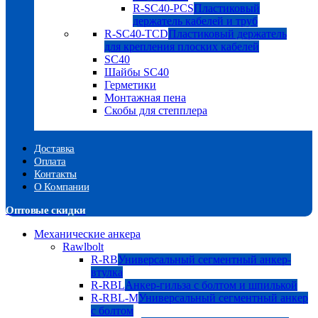
R-SC40-PCS
Пластиковый
держатель кабелей и труб
R-SC40-TCD
Пластиковый держатель
для крепления плоских кабелей
SC40
Шайбы SC40
Герметики
Монтажная пена
Скобы для степплера
Доставка
Оплата
Контакты
О Компании
Оптовые скидки
Механические анкера
Rawlbolt
R-RB
Универсальный сегментный анкер-
втулка
R-RBL
Анкер-гильза с болтом и шпилькой
R-RBL-M
Универсальный сегментный анкер
с болтом