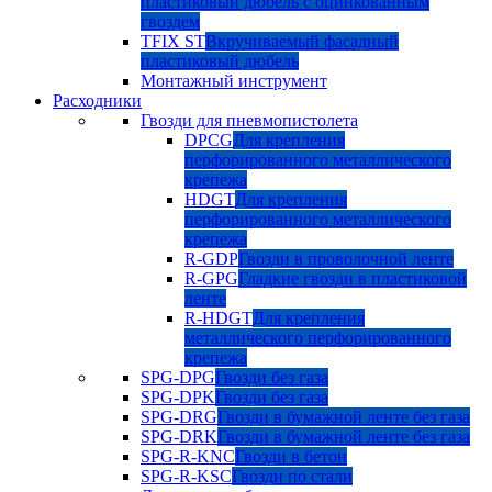
пластиковый дюбель с оцинкованным
гвоздем
TFIX ST
Вкручиваемый фасадный
пластиковый дюбель
Монтажный инструмент
Расходники
Гвозди для пневмопистолета
DPCG
Для крепления
перфорированного металлического
крепежа
HDGT
Для крепления
перфорированного металлического
крепежа
R-GDP
Гвозди в проволочной ленте
R-GPG
Гладкие гвозди в пластиковой
ленте
R-HDGT
Для крепления
металлического перфорированного
крепежа
SPG-DPG
Гвозди без газа
SPG-DPK
Гвозди без газа
SPG-DRG
Гвозди в бумажной ленте без газа
SPG-DRK
Гвозди в бумажной ленте без газа
SPG-R-KNC
Гвозди в бетон
SPG-R-KSC
Гвозди по стали