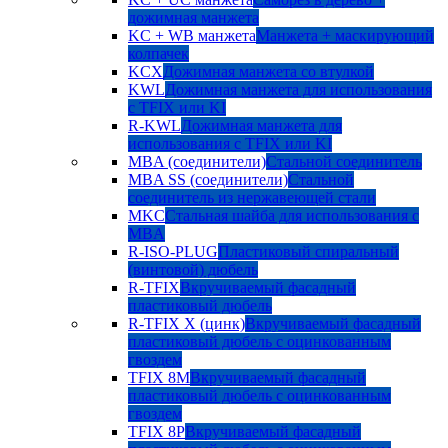
дожимная манжета
KC + WB манжета
Манжета + маскирующий
колпачек
KCX
Дожимная манжета со втулкой
KWL
Дожимная манжета для использования
с TFIX или KI
R-KWL
Дожимная манжета для
использования с TFIX или KI
MBA (соединители)
Стальной соединитель
MBA SS (соединители)
Стальной
соединитель из нержавеющей стали
MKC
Стальная шайба для использования с
MBA
R-ISO-PLUG
Пластиковый спиральный
(винтовой) дюбель
R-TFIX
Вкручиваемый фасадный
пластиковый дюбель
R-TFIX X (цинк)
Вкручиваемый фасадный
пластиковый дюбель с оцинкованным
гвоздем
TFIX 8M
Вкручиваемый фасадный
пластиковый дюбель с оцинкованным
гвоздем
TFIX 8P
Вкручиваемый фасадный