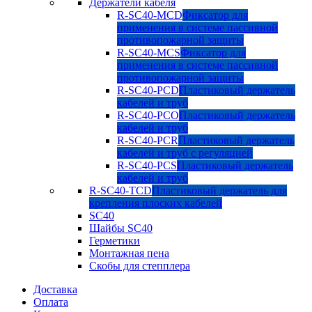
Держатели кабеля
R-SC40-MCD
Фиксатор для
применения в системе пассивной
противопожарной защиты
R-SC40-MCS
Фиксатор для
применения в системе пассивной
противопожарной защиты
R-SC40-PCD
Пластиковый держатель
кабелей и труб
R-SC40-PCO
Пластиковый держатель
кабелей и труб
R-SC40-PCR
Пластиковый держатель
кабелей и труб с регуляцией
R-SC40-PCS
Пластиковый держатель
кабелей и труб
R-SC40-TCD
Пластиковый держатель для
крепления плоских кабелей
SC40
Шайбы SC40
Герметики
Монтажная пена
Скобы для степплера
Доставка
Оплата