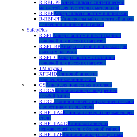
R-RBL-PF
Анкер гильза с синтетической
манжетой для пустотелых материалов
R-RBP
Анкер-гильза с болтом и шпилькой
R-RBP-PF
Универсальный сегментный анкер
с анкерной шпилькой и гайкой
SafetyPlus
R-SPL
Анкер с болтом и шестигранной
головкой для высоких нагрузок
R-SPL-BP
Анкер с гайкой и шпилькой для
высоких нагрузок
R-SPL-C
Анкер с болтом с потайной
головкой для высоких нагрузок
TM втулки
XPT-HD
Клиновой анкер из
горячеоцинкованной стали
GS
Анкер для подвесных потолков
R-DCA
Забивной анкер с внутренней
резьбой (цинк)
R-DCL
Забивной анкер с внутренней резьбой
с воротником из оц. стали
R-HPTIIA4
Клиновой анкер из нержавеющей
стали
R-HPTIIA4 D
Клиновой анкер из
нержавеющей стали с большой гайкой
R-HPTIIZF
Клиновой анкер с защитным