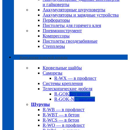
и гайковерты
Аккумуляторные шуруповерты
Аккумуляторы и зарядные устройства
Перфораторы
Пистолеты для горячего клея
Пневмоинструмент
Компрессоры
Пистолеты гвоздезабивные
Степплеры
Крепление плоской кровли
Кровельные шайбы
Саморезы
R-WX — в профлист
Системы крепления
Телескопические дюбеля
R-GOK
Без шипов
R-GOK-N
С шипами
Шурупы
R-WB — в профлист
R-WBT — в бетон
R-WCS — в бетон
R-WO — в профлист