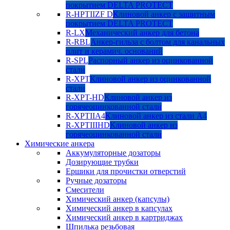
покрытием DELTA PROTECT
R-HPTIIZF D
Клиновой анкер с защитным
покрытием DELTA PROTECT
R-LX
Механический анкер для бетона
R-RBL
Анкер-гильза с болтом для канальных
плит и керамич. оснований
R-SPL
Распорный анкер из оцинкованной
стали
R-XPT
Клиновой анкер из оцинкованной
стали
R-XPT-HD
Клиновой анкер из
горячеоцинкованной стали
R-XPTIIA4
Клиновой анкер из стали А4
R-XPTIIIHD
Клиновой анкер из
горячеоцинкованной стали
Химические анкера
Аккумуляторные дозаторы
Дозирующие трубки
Ершики для прочистки отверстий
Ручные дозаторы
Смесители
Химический анкер (капсулы)
Химический анкер в капсулах
Химический анкер в картриджах
Шпилька резьбовая