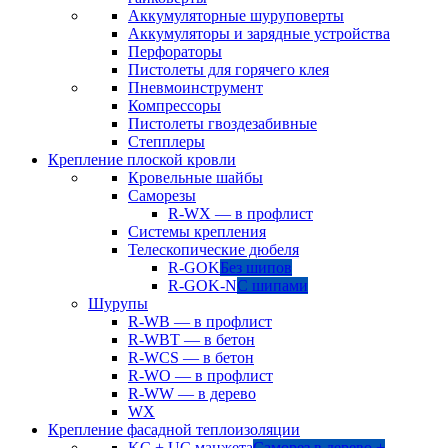
Аккумуляторные шуруповерты
Аккумуляторы и зарядные устройства
Перфораторы
Пистолеты для горячего клея
Пневмоинструмент
Компрессоры
Пистолеты гвоздезабивные
Степплеры
Крепление плоской кровли
Кровельные шайбы
Саморезы
R-WX — в профлист
Системы крепления
Телескопические дюбеля
R-GOK
Без шипов
R-GOK-N
С шипами
Шурупы
R-WB — в профлист
R-WBT — в бетон
R-WCS — в бетон
R-WO — в профлист
R-WW — в дерево
WX
Крепление фасадной теплоизоляции
KC + UC манжета
Саморез в дерево +