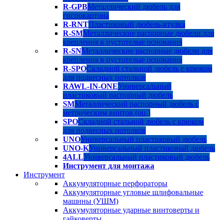
R-GPB
Металлический дюбель для
гиспокартона
R-RNT
Пластиковый дюбель-втулка
R-SM
Металлические распорные дюбели для
крепления в пустотелые основания
R-SN
Металлические распорные дюбели для
крепления в пустотелые основания
R-SPO
Складной стальной дюбель с крюком
для подвесных потолков
RAWL-IN-ONE
Универсальный
пластиковый распорный дюбель
SM
Металлический распорный дюбель с
метрическим винтов (оц.)
SPO
Складной стальной дюбель с крюком
для подвесных потолков
UNO
Универсальный пластиковый дюбель
UNO-K
Универсальный пластиковый дюбель
4ALL
Универсальный пластиковый дюбель
Инструмент для монтажа
Инструмент
Аккумуляторные перфораторы
Аккумуляторные угловые шлифовальные
машины (УШМ)
Аккумуляторные ударные винтоверты и
гайковерты