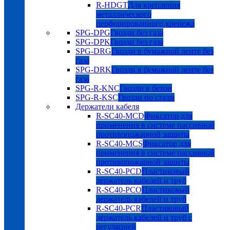
R-HDGT
Для крепления
металлического
перфорированного крепежа
SPG-DPG
Гвозди без газа
SPG-DPK
Гвозди без газа
SPG-DRG
Гвозди в бумажной ленте без
газа
SPG-DRK
Гвозди в бумажной ленте без
газа
SPG-R-KNC
Гвозди в бетон
SPG-R-KSC
Гвозди по стали
Держатели кабеля
R-SC40-MCD
Фиксатор для
применения в системе пассивной
противопожарной защиты
R-SC40-MCS
Фиксатор для
применения в системе пассивной
противопожарной защиты
R-SC40-PCD
Пластиковый
держатель кабелей и труб
R-SC40-PCO
Пластиковый
держатель кабелей и труб
R-SC40-PCR
Пластиковый
держатель кабелей и труб с
регуляцией