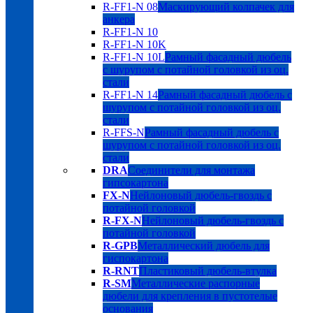
R-FF1-N 08
Маскирующий колпачек для
анкера
R-FF1-N 10
R-FF1-N 10K
R-FF1-N 10L
Рамный фасадный дюбель
с шурупом с потайной головкой из оц.
стали
R-FF1-N 14
Рамный фасадный дюбель с
шурупом с потайной головкой из оц.
стали
R-FFS-N
Рамный фасадный дюбель с
шурупом с потайной головкой из оц.
стали
DRA
Соединители для монтажа
гипсокартона
FX-N
Нейлоновый дюбель-гвоздь с
потайной головкой
R-FX-N
Нейлоновый дюбель-гвоздь с
потайной головкой
R-GPB
Металлический дюбель для
гиспокартона
R-RNT
Пластиковый дюбель-втулка
R-SM
Металлические распорные
дюбели для крепления в пустотелые
основания