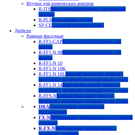
Втулки для химических анкеров
R-ITS
Металлическая втулка с внутренней
резьбой
R-PLS
Пластиковая втулка
SP-CE
Стальная сетчатая втулка
Дюбели
Рамные фасадные
R-FF1-CAP
Маскирующий колпачек для
анкера
R-FF1-N 08
Маскирующий колпачек для
анкера
R-FF1-N 10
R-FF1-N 10K
R-FF1-N 10L
Рамный фасадный дюбель с
шурупом с потайной головкой из оц. стали
R-FF1-N 14
Рамный фасадный дюбель с
шурупом с потайной головкой из оц. стали
R-FFS-N
Рамный фасадный дюбель с
шурупом с потайной головкой из оц. стали
DRA
Соединители для монтажа
гипсокартона
FX-N
Нейлоновый дюбель-гвоздь с потайной
головкой
R-FX-N
Нейлоновый дюбель-гвоздь с
потайной головкой