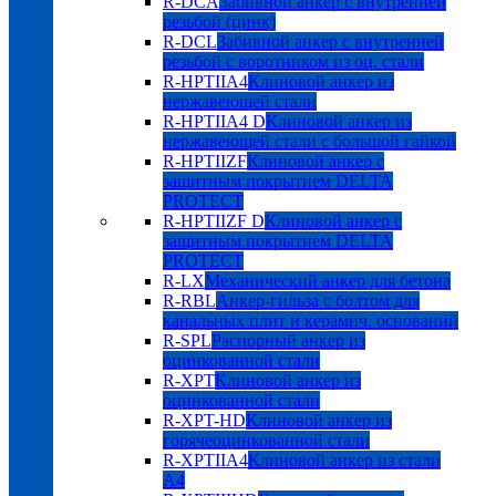
R-DCA
Забивной анкер с внутренней
резьбой (цинк)
R-DCL
Забивной анкер с внутренней
резьбой с воротником из оц. стали
R-HPTIIA4
Клиновой анкер из
нержавеющей стали
R-HPTIIA4 D
Клиновой анкер из
нержавеющей стали с большой гайкой
R-HPTIIZF
Клиновой анкер с
защитным покрытием DELTA
PROTECT
R-HPTIIZF D
Клиновой анкер с
защитным покрытием DELTA
PROTECT
R-LX
Механический анкер для бетона
R-RBL
Анкер-гильза с болтом для
канальных плит и керамич. оснований
R-SPL
Распорный анкер из
оцинкованной стали
R-XPT
Клиновой анкер из
оцинкованной стали
R-XPT-HD
Клиновой анкер из
горячеоцинкованной стали
R-XPTIIA4
Клиновой анкер из стали
А4