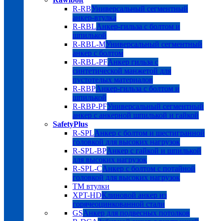
R-RB
Универсальный сегментный
анкер-втулка
R-RBL
Анкер-гильза с болтом и
шпилькой
R-RBL-M
Универсальный сегментный
анкер с болтом
R-RBL-PF
Анкер гильза с
синтетической манжетой для
пустотелых материалов
R-RBP
Анкер-гильза с болтом и
шпилькой
R-RBP-PF
Универсальный сегментный
анкер с анкерной шпилькой и гайкой
SafetyPlus
R-SPL
Анкер с болтом и шестигранной
головкой для высоких нагрузок
R-SPL-BP
Анкер с гайкой и шпилькой
для высоких нагрузок
R-SPL-C
Анкер с болтом с потайной
головкой для высоких нагрузок
TM втулки
XPT-HD
Клиновой анкер из
горячеоцинкованной стали
GS
Анкер для подвесных потолков