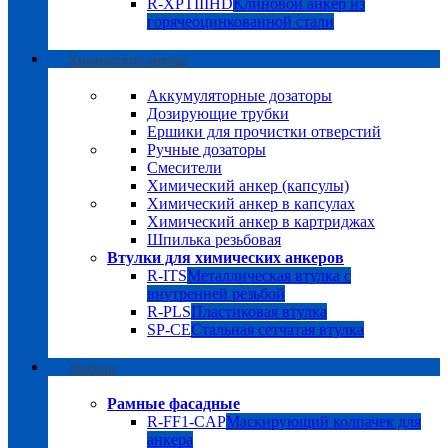
R-XPTIIIHD
Клиновой анкер из
горячеоцинкованной стали
Химические анкера
Аккумуляторные дозаторы
Дозирующие трубки
Ершики для прочистки отверстий
Ручные дозаторы
Смесители
Химический анкер (капсулы)
Химический анкер в капсулах
Химический анкер в картриджах
Шпилька резьбовая
Втулки для химических анкеров
R-ITS
Металлическая втулка с
внутренней резьбой
R-PLS
Пластиковая втулка
SP-CE
Стальная сетчатая втулка
Дюбели
Рамные фасадные
R-FF1-CAP
Маскирующий колпачек для
анкера