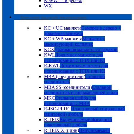
R-WW — в дерево
WX
Крепление фасадной теплоизоляции
KC + UC манжета
Саморез в дерево +
дожимная манжета
KC + WB манжета
Манжета +
маскирующий колпачек
KCX
Дожимная манжета со втулкой
KWL
Дожимная манжета для
использования с TFIX или KI
R-KWL
Дожимная манжета для
использования с TFIX или KI
MBA (соединители)
Стальной
соединитель
MBA SS (соединители)
Стальной
соединитель из нержавеющей стали
MKC
Стальная шайба для
использования с MBA
R-ISO-PLUG
Пластиковый спиральный
(винтовой) дюбель
R-TFIX
Вкручиваемый фасадный
пластиковый дюбель
R-TFIX X (цинк)
Вкручиваемый