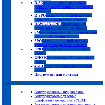
R-SN
Металлические распорные
дюбели для крепления в пустотелые
основания
R-SPO
Складной стальной дюбель с
крюком для подвесных потолков
RAWL-IN-ONE
Универсальный
пластиковый распорный дюбель
SM
Металлический распорный дюбель
с метрическим винтов (оц.)
SPO
Складной стальной дюбель с
крюком для подвесных потолков
UNO
Универсальный пластиковый
дюбель
UNO-K
Универсальный пластиковый
дюбель
4ALL
Универсальный пластиковый
дюбель
Инструмент для монтажа
Инструмент
Аккумуляторные перфораторы
Аккумуляторные угловые
шлифовальные машины (УШМ)
Аккумуляторные ударные винтоверты