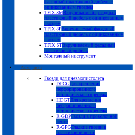
фасадный пластиковый дюбель с
оцинкованным гвоздем
TFIX 8M
Вкручиваемый фасадный
пластиковый дюбель с оцинкованным
гвоздем
TFIX 8P
Вкручиваемый фасадный
пластиковый дюбель с оцинкованным
гвоздем
TFIX ST
Вкручиваемый фасадный
пластиковый дюбель
Монтажный инструмент
Расходники
Гвозди для пневмопистолета
DPCG
Для крепления
перфорированного
металлического крепежа
HDGT
Для крепления
перфорированного
металлического крепежа
R-GDP
Гвозди в проволочной
ленте
R-GPG
Гладкие гвозди в
пластиковой ленте