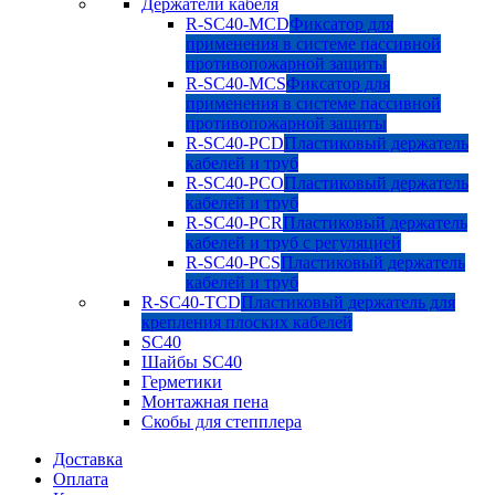
Держатели кабеля
R-SC40-MCD
Фиксатор для
применения в системе пассивной
противопожарной защиты
R-SC40-MCS
Фиксатор для
применения в системе пассивной
противопожарной защиты
R-SC40-PCD
Пластиковый держатель
кабелей и труб
R-SC40-PCO
Пластиковый держатель
кабелей и труб
R-SC40-PCR
Пластиковый держатель
кабелей и труб с регуляцией
R-SC40-PCS
Пластиковый держатель
кабелей и труб
R-SC40-TCD
Пластиковый держатель для
крепления плоских кабелей
SC40
Шайбы SC40
Герметики
Монтажная пена
Скобы для степплера
Доставка
Оплата