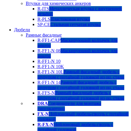
Втулки для химических анкеров
R-ITS
Металлическая втулка с внутренней
резьбой
R-PLS
Пластиковая втулка
SP-CE
Стальная сетчатая втулка
Дюбели
Рамные фасадные
R-FF1-CAP
Маскирующий колпачек для
анкера
R-FF1-N 08
Маскирующий колпачек для
анкера
R-FF1-N 10
R-FF1-N 10K
R-FF1-N 10L
Рамный фасадный дюбель с
шурупом с потайной головкой из оц. стали
R-FF1-N 14
Рамный фасадный дюбель с
шурупом с потайной головкой из оц. стали
R-FFS-N
Рамный фасадный дюбель с
шурупом с потайной головкой из оц. стали
DRA
Соединители для монтажа
гипсокартона
FX-N
Нейлоновый дюбель-гвоздь с потайной
головкой
R-FX-N
Нейлоновый дюбель-гвоздь с
потайной головкой