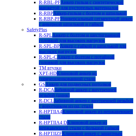
R-RBL-PF
Анкер гильза с синтетической
манжетой для пустотелых материалов
R-RBP
Анкер-гильза с болтом и шпилькой
R-RBP-PF
Универсальный сегментный анкер
с анкерной шпилькой и гайкой
SafetyPlus
R-SPL
Анкер с болтом и шестигранной
головкой для высоких нагрузок
R-SPL-BP
Анкер с гайкой и шпилькой для
высоких нагрузок
R-SPL-C
Анкер с болтом с потайной
головкой для высоких нагрузок
TM втулки
XPT-HD
Клиновой анкер из
горячеоцинкованной стали
GS
Анкер для подвесных потолков
R-DCA
Забивной анкер с внутренней
резьбой (цинк)
R-DCL
Забивной анкер с внутренней резьбой
с воротником из оц. стали
R-HPTIIA4
Клиновой анкер из нержавеющей
стали
R-HPTIIA4 D
Клиновой анкер из
нержавеющей стали с большой гайкой
R-HPTIIZF
Клиновой анкер с защитным