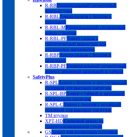
R-RB
Универсальный сегментный
анкер-втулка
R-RBL
Анкер-гильза с болтом и
шпилькой
R-RBL-M
Универсальный сегментный
анкер с болтом
R-RBL-PF
Анкер гильза с
синтетической манжетой для
пустотелых материалов
R-RBP
Анкер-гильза с болтом и
шпилькой
R-RBP-PF
Универсальный сегментный
анкер с анкерной шпилькой и гайкой
SafetyPlus
R-SPL
Анкер с болтом и шестигранной
головкой для высоких нагрузок
R-SPL-BP
Анкер с гайкой и шпилькой
для высоких нагрузок
R-SPL-C
Анкер с болтом с потайной
головкой для высоких нагрузок
TM втулки
XPT-HD
Клиновой анкер из
горячеоцинкованной стали
GS
Анкер для подвесных потолков