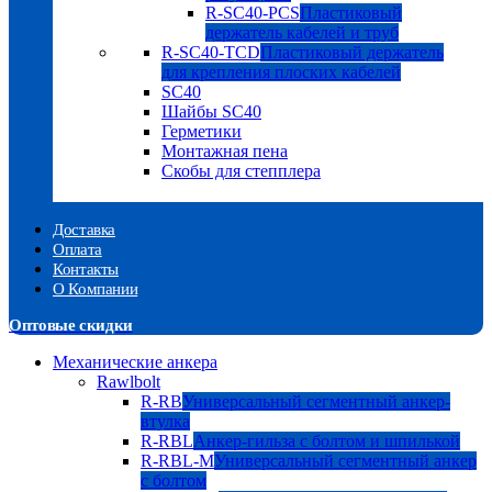
R-SC40-PCS
Пластиковый
держатель кабелей и труб
R-SC40-TCD
Пластиковый держатель
для крепления плоских кабелей
SC40
Шайбы SC40
Герметики
Монтажная пена
Скобы для степплера
Доставка
Оплата
Контакты
О Компании
Оптовые скидки
Механические анкера
Rawlbolt
R-RB
Универсальный сегментный анкер-
втулка
R-RBL
Анкер-гильза с болтом и шпилькой
R-RBL-M
Универсальный сегментный анкер
с болтом