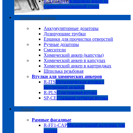
R-XPTIIIHD
Клиновой анкер из
горячеоцинкованной стали
Химические анкера
Аккумуляторные дозаторы
Дозирующие трубки
Ершики для прочистки отверстий
Ручные дозаторы
Смесители
Химический анкер (капсулы)
Химический анкер в капсулах
Химический анкер в картриджах
Шпилька резьбовая
Втулки для химических анкеров
R-ITS
Металлическая втулка с
внутренней резьбой
R-PLS
Пластиковая втулка
SP-CE
Стальная сетчатая втулка
Дюбели
Рамные фасадные
R-FF1-CAP
Маскирующий колпачек для
анкера