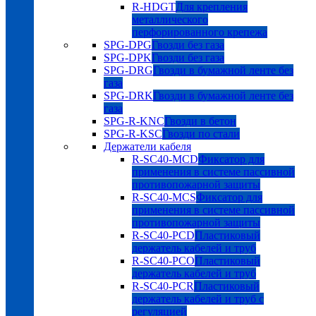
R-HDGT
Для крепления
металлического
перфорированного крепежа
SPG-DPG
Гвозди без газа
SPG-DPK
Гвозди без газа
SPG-DRG
Гвозди в бумажной ленте без
газа
SPG-DRK
Гвозди в бумажной ленте без
газа
SPG-R-KNC
Гвозди в бетон
SPG-R-KSC
Гвозди по стали
Держатели кабеля
R-SC40-MCD
Фиксатор для
применения в системе пассивной
противопожарной защиты
R-SC40-MCS
Фиксатор для
применения в системе пассивной
противопожарной защиты
R-SC40-PCD
Пластиковый
держатель кабелей и труб
R-SC40-PCO
Пластиковый
держатель кабелей и труб
R-SC40-PCR
Пластиковый
держатель кабелей и труб с
регуляцией