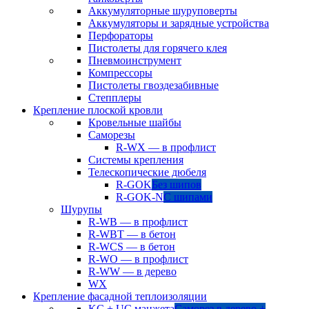
Аккумуляторные шуруповерты
Аккумуляторы и зарядные устройства
Перфораторы
Пистолеты для горячего клея
Пневмоинструмент
Компрессоры
Пистолеты гвоздезабивные
Степплеры
Крепление плоской кровли
Кровельные шайбы
Саморезы
R-WX — в профлист
Системы крепления
Телескопические дюбеля
R-GOK
Без шипов
R-GOK-N
С шипами
Шурупы
R-WB — в профлист
R-WBT — в бетон
R-WCS — в бетон
R-WO — в профлист
R-WW — в дерево
WX
Крепление фасадной теплоизоляции
KC + UC манжета
Саморез в дерево +