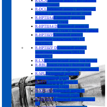
R-DCA
Забивной анкер с внутренней
резьбой (цинк)
R-DCL
Забивной анкер с внутренней
резьбой с воротником из оц. стали
R-HPTIIA4
Клиновой анкер из
нержавеющей стали
R-HPTIIA4 D
Клиновой анкер из
нержавеющей стали с большой гайкой
R-HPTIIZF
Клиновой анкер с
защитным покрытием DELTA
PROTECT
R-HPTIIZF D
Клиновой анкер с
защитным покрытием DELTA
PROTECT
R-LX
Механический анкер для бетона
R-RBL
Анкер-гильза с болтом для
канальных плит и керамич. оснований
R-SPL
Распорный анкер из
оцинкованной стали
R-XPT
Клиновой анкер из
оцинкованной стали
R-XPT-HD
Клиновой анкер из
горячеоцинкованной стали
R-XPTIIA4
Клиновой анкер из стали
А4