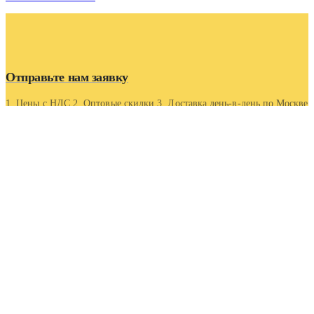
Отправьте нам заявку
1. Цены с НДС 2. Оптовые скидки 3. Доставка день-в-день по Москве
и области 4. Оптовые скидки.
Контакты
Адрес
Московская область, г Люберцы, Котельнический проезд
5