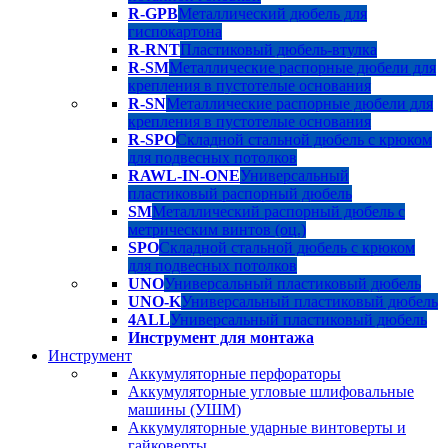
R-GPB
Металлический дюбель для
гиспокартона
R-RNT
Пластиковый дюбель-втулка
R-SM
Металлические распорные дюбели для
крепления в пустотелые основания
R-SN
Металлические распорные дюбели для
крепления в пустотелые основания
R-SPO
Складной стальной дюбель с крюком
для подвесных потолков
RAWL-IN-ONE
Универсальный
пластиковый распорный дюбель
SM
Металлический распорный дюбель с
метрическим винтов (оц.)
SPO
Складной стальной дюбель с крюком
для подвесных потолков
UNO
Универсальный пластиковый дюбель
UNO-K
Универсальный пластиковый дюбель
4ALL
Универсальный пластиковый дюбель
Инструмент для монтажа
Инструмент
Аккумуляторные перфораторы
Аккумуляторные угловые шлифовальные
машины (УШМ)
Аккумуляторные ударные винтоверты и
гайковерты