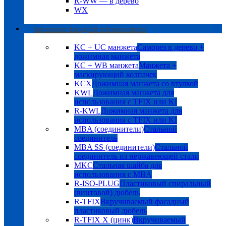
R-WW — в дерево
WX
Крепление фасадной теплоизоляции
KC + UC манжета
Саморез в дерево +
дожимная манжета
KC + WB манжета
Манжета +
маскирующий колпачек
KCX
Дожимная манжета со втулкой
KWL
Дожимная манжета для
использования с TFIX или KI
R-KWL
Дожимная манжета для
использования с TFIX или KI
MBA (соединители)
Стальной
соединитель
MBA SS (соединители)
Стальной
соединитель из нержавеющей стали
MKC
Стальная шайба для
использования с MBA
R-ISO-PLUG
Пластиковый спиральный
(винтовой) дюбель
R-TFIX
Вкручиваемый фасадный
пластиковый дюбель
R-TFIX X (цинк)
Вкручиваемый