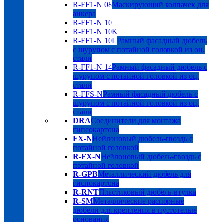
R-FF1-N 08
Маскирующий колпачек для
анкера
R-FF1-N 10
R-FF1-N 10K
R-FF1-N 10L
Рамный фасадный дюбель
с шурупом с потайной головкой из оц.
стали
R-FF1-N 14
Рамный фасадный дюбель с
шурупом с потайной головкой из оц.
стали
R-FFS-N
Рамный фасадный дюбель с
шурупом с потайной головкой из оц.
стали
DRA
Соединители для монтажа
гипсокартона
FX-N
Нейлоновый дюбель-гвоздь с
потайной головкой
R-FX-N
Нейлоновый дюбель-гвоздь с
потайной головкой
R-GPB
Металлический дюбель для
гиспокартона
R-RNT
Пластиковый дюбель-втулка
R-SM
Металлические распорные
дюбели для крепления в пустотелые
основания