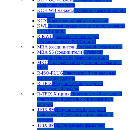
дожимная манжета
KC + WB манжета
Манжета + маскирующий
колпачек
KCX
Дожимная манжета со втулкой
KWL
Дожимная манжета для использования
с TFIX или KI
R-KWL
Дожимная манжета для
использования с TFIX или KI
MBA (соединители)
Стальной соединитель
MBA SS (соединители)
Стальной
соединитель из нержавеющей стали
MKC
Стальная шайба для использования с
MBA
R-ISO-PLUG
Пластиковый спиральный
(винтовой) дюбель
R-TFIX
Вкручиваемый фасадный
пластиковый дюбель
R-TFIX X (цинк)
Вкручиваемый фасадный
пластиковый дюбель с оцинкованным
гвоздем
TFIX 8M
Вкручиваемый фасадный
пластиковый дюбель с оцинкованным
гвоздем
TFIX 8P
Вкручиваемый фасадный