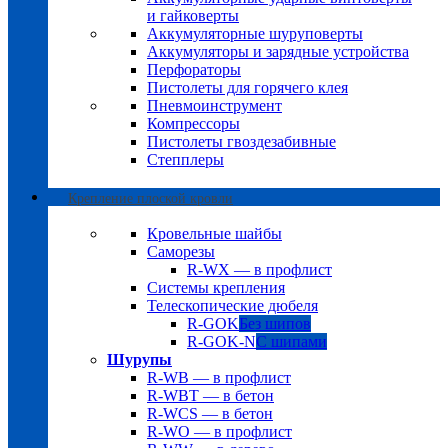
и гайковерты
Аккумуляторные шуруповерты
Аккумуляторы и зарядные устройства
Перфораторы
Пистолеты для горячего клея
Пневмоинструмент
Компрессоры
Пистолеты гвоздезабивные
Степплеры
Крепление плоской кровли
Кровельные шайбы
Саморезы
R-WX — в профлист
Системы крепления
Телескопические дюбеля
R-GOK
Без шипов
R-GOK-N
С шипами
Шурупы
R-WB — в профлист
R-WBT — в бетон
R-WCS — в бетон
R-WO — в профлист