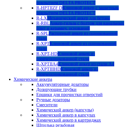
покрытием DELTA PROTECT
R-HPTIIZF D
Клиновой анкер с защитным
покрытием DELTA PROTECT
R-LX
Механический анкер для бетона
R-RBL
Анкер-гильза с болтом для канальных
плит и керамич. оснований
R-SPL
Распорный анкер из оцинкованной
стали
R-XPT
Клиновой анкер из оцинкованной
стали
R-XPT-HD
Клиновой анкер из
горячеоцинкованной стали
R-XPTIIA4
Клиновой анкер из стали А4
R-XPTIIIHD
Клиновой анкер из
горячеоцинкованной стали
Химические анкера
Аккумуляторные дозаторы
Дозирующие трубки
Ершики для прочистки отверстий
Ручные дозаторы
Смесители
Химический анкер (капсулы)
Химический анкер в капсулах
Химический анкер в картриджах
Шпилька резьбовая