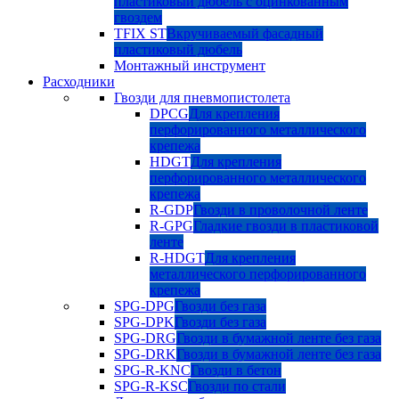
пластиковый дюбель с оцинкованным
гвоздем
TFIX ST
Вкручиваемый фасадный
пластиковый дюбель
Монтажный инструмент
Расходники
Гвозди для пневмопистолета
DPCG
Для крепления
перфорированного металлического
крепежа
HDGT
Для крепления
перфорированного металлического
крепежа
R-GDP
Гвозди в проволочной ленте
R-GPG
Гладкие гвозди в пластиковой
ленте
R-HDGT
Для крепления
металлического перфорированного
крепежа
SPG-DPG
Гвозди без газа
SPG-DPK
Гвозди без газа
SPG-DRG
Гвозди в бумажной ленте без газа
SPG-DRK
Гвозди в бумажной ленте без газа
SPG-R-KNC
Гвозди в бетон
SPG-R-KSC
Гвозди по стали