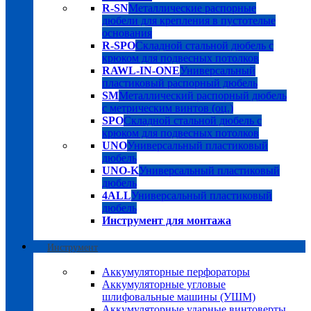
R-SN
Металлические распорные
дюбели для крепления в пустотелые
основания
R-SPO
Складной стальной дюбель с
крюком для подвесных потолков
RAWL-IN-ONE
Универсальный
пластиковый распорный дюбель
SM
Металлический распорный дюбель
с метрическим винтов (оц.)
SPO
Складной стальной дюбель с
крюком для подвесных потолков
UNO
Универсальный пластиковый
дюбель
UNO-K
Универсальный пластиковый
дюбель
4ALL
Универсальный пластиковый
дюбель
Инструмент для монтажа
Инструмент
Аккумуляторные перфораторы
Аккумуляторные угловые
шлифовальные машины (УШМ)
Аккумуляторные ударные винтоверты