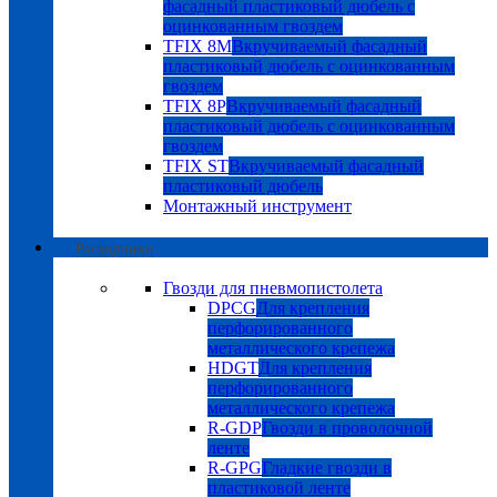
фасадный пластиковый дюбель с
оцинкованным гвоздем
TFIX 8M
Вкручиваемый фасадный
пластиковый дюбель с оцинкованным
гвоздем
TFIX 8P
Вкручиваемый фасадный
пластиковый дюбель с оцинкованным
гвоздем
TFIX ST
Вкручиваемый фасадный
пластиковый дюбель
Монтажный инструмент
Расходники
Гвозди для пневмопистолета
DPCG
Для крепления
перфорированного
металлического крепежа
HDGT
Для крепления
перфорированного
металлического крепежа
R-GDP
Гвозди в проволочной
ленте
R-GPG
Гладкие гвозди в
пластиковой ленте