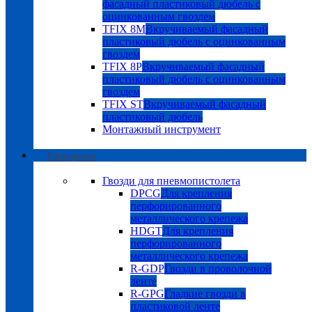
фасадный пластиковый дюбель с
оцинкованным гвоздем
TFIX 8M
Вкручиваемый фасадный
пластиковый дюбель с оцинкованным
гвоздем
TFIX 8P
Вкручиваемый фасадный
пластиковый дюбель с оцинкованным
гвоздем
TFIX ST
Вкручиваемый фасадный
пластиковый дюбель
Монтажный инструмент
Расходники
Гвозди для пневмопистолета
DPCG
Для крепления
перфорированного
металлического крепежа
HDGT
Для крепления
перфорированного
металлического крепежа
R-GDP
Гвозди в проволочной
ленте
R-GPG
Гладкие гвозди в
пластиковой ленте