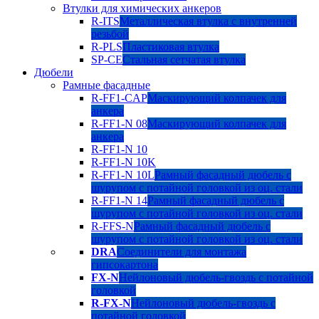
Втулки для химических анкеров
R-ITS
Металлическая втулка с внутренней
резьбой
R-PLS
Пластиковая втулка
SP-CE
Стальная сетчатая втулка
Дюбели
Рамные фасадные
R-FF1-CAP
Маскирующий колпачек для
анкера
R-FF1-N 08
Маскирующий колпачек для
анкера
R-FF1-N 10
R-FF1-N 10K
R-FF1-N 10L
Рамный фасадный дюбель с
шурупом с потайной головкой из оц. стали
R-FF1-N 14
Рамный фасадный дюбель с
шурупом с потайной головкой из оц. стали
R-FFS-N
Рамный фасадный дюбель с
шурупом с потайной головкой из оц. стали
DRA
Соединители для монтажа
гипсокартона
FX-N
Нейлоновый дюбель-гвоздь с потайной
головкой
R-FX-N
Нейлоновый дюбель-гвоздь с
потайной головкой