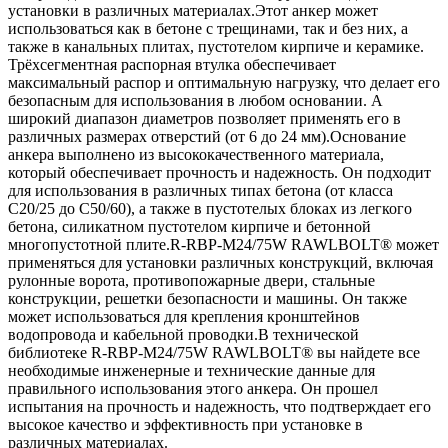
установки в различных материалах.Этот анкер может
использоваться как в бетоне с трещинами, так и без них, а
также в канальных плитах, пустотелом кирпиче и керамике.
Трёхсегментная распорная втулка обеспечивает
максимальный распор и оптимальную нагрузку, что делает его
безопасным для использования в любом основании. А
широкий диапазон диаметров позволяет применять его в
различных размерах отверстий (от 6 до 24 мм).Основание
анкера выполнено из высококачественного материала,
который обеспечивает прочность и надежность. Он подходит
для использования в различных типах бетона (от класса
C20/25 до C50/60), а также в пустотелых блоках из легкого
бетона, силикатном пустотелом кирпиче и бетонной
многопустотной плите.R-RBP-M24/75W RAWLBOLT® может
применяться для установки различных конструкций, включая
рулонные ворота, противопожарные двери, стальные
конструкции, решетки безопасности и машины. Он также
может использоваться для крепления кронштейнов
водопровода и кабельной проводки.В технической
библиотеке R-RBP-M24/75W RAWLBOLT® вы найдете все
необходимые инженерные и технические данные для
правильного использования этого анкера. Он прошел
испытания на прочность и надежность, что подтверждает его
высокое качество и эффективность при установке в
различных материалах.