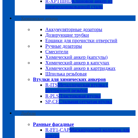
R-XPTIIIHD
Клиновой анкер из
горячеоцинкованной стали
Химические анкера
Аккумуляторные дозаторы
Дозирующие трубки
Ершики для прочистки отверстий
Ручные дозаторы
Смесители
Химический анкер (капсулы)
Химический анкер в капсулах
Химический анкер в картриджах
Шпилька резьбовая
Втулки для химических анкеров
R-ITS
Металлическая втулка с
внутренней резьбой
R-PLS
Пластиковая втулка
SP-CE
Стальная сетчатая втулка
Дюбели
Рамные фасадные
R-FF1-CAP
Маскирующий колпачек для
анкера