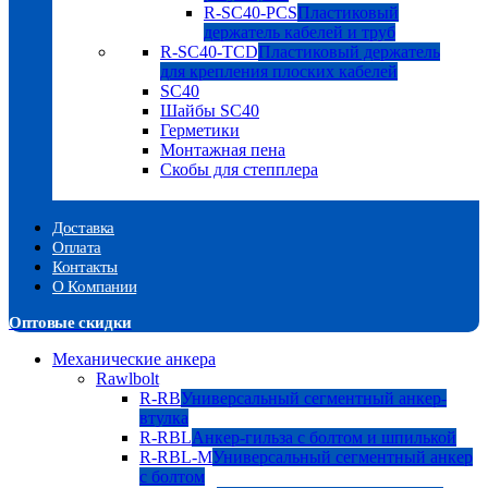
R-SC40-PCS
Пластиковый
держатель кабелей и труб
R-SC40-TCD
Пластиковый держатель
для крепления плоских кабелей
SC40
Шайбы SC40
Герметики
Монтажная пена
Скобы для степплера
Доставка
Оплата
Контакты
О Компании
Оптовые скидки
Механические анкера
Rawlbolt
R-RB
Универсальный сегментный анкер-
втулка
R-RBL
Анкер-гильза с болтом и шпилькой
R-RBL-M
Универсальный сегментный анкер
с болтом