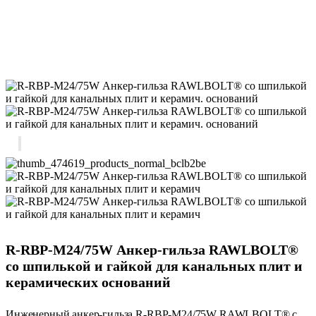
R-RBP-M24/75W Анкер-гильза RAWLBOLT®
со шпилькой и гайкой для канальных плит и
керамических оснований
Инженерный анкер-гильза R-RBP-M24/75W RAWLBOLT® с