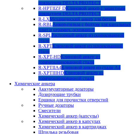
покрытием DELTA PROTECT
R-HPTIIZF D
Клиновой анкер с защитным
покрытием DELTA PROTECT
R-LX
Механический анкер для бетона
R-RBL
Анкер-гильза с болтом для канальных
плит и керамич. оснований
R-SPL
Распорный анкер из оцинкованной
стали
R-XPT
Клиновой анкер из оцинкованной
стали
R-XPT-HD
Клиновой анкер из
горячеоцинкованной стали
R-XPTIIA4
Клиновой анкер из стали А4
R-XPTIIIHD
Клиновой анкер из
горячеоцинкованной стали
Химические анкера
Аккумуляторные дозаторы
Дозирующие трубки
Ершики для прочистки отверстий
Ручные дозаторы
Смесители
Химический анкер (капсулы)
Химический анкер в капсулах
Химический анкер в картриджах
Шпилька резьбовая