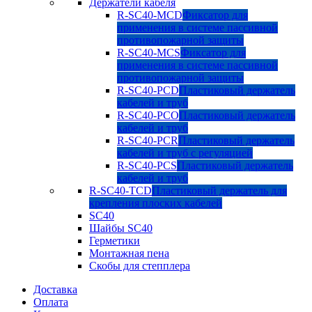
Держатели кабеля
R-SC40-MCD
Фиксатор для
применения в системе пассивной
противопожарной защиты
R-SC40-MCS
Фиксатор для
применения в системе пассивной
противопожарной защиты
R-SC40-PCD
Пластиковый держатель
кабелей и труб
R-SC40-PCO
Пластиковый держатель
кабелей и труб
R-SC40-PCR
Пластиковый держатель
кабелей и труб с регуляцией
R-SC40-PCS
Пластиковый держатель
кабелей и труб
R-SC40-TCD
Пластиковый держатель для
крепления плоских кабелей
SC40
Шайбы SC40
Герметики
Монтажная пена
Скобы для степплера
Доставка
Оплата