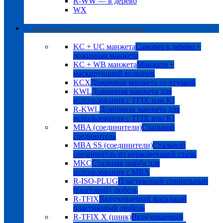
R-WW — в дерево
WX
Крепление фасадной теплоизоляции
KC + UC манжета
Саморез в дерево +
дожимная манжета
KC + WB манжета
Манжета +
маскирующий колпачек
KCX
Дожимная манжета со втулкой
KWL
Дожимная манжета для
использования с TFIX или KI
R-KWL
Дожимная манжета для
использования с TFIX или KI
MBA (соединители)
Стальной
соединитель
MBA SS (соединители)
Стальной
соединитель из нержавеющей стали
MKC
Стальная шайба для
использования с MBA
R-ISO-PLUG
Пластиковый спиральный
(винтовой) дюбель
R-TFIX
Вкручиваемый фасадный
пластиковый дюбель
R-TFIX X (цинк)
Вкручиваемый