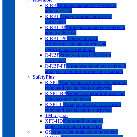
R-RB
Универсальный сегментный
анкер-втулка
R-RBL
Анкер-гильза с болтом и
шпилькой
R-RBL-M
Универсальный сегментный
анкер с болтом
R-RBL-PF
Анкер гильза с
синтетической манжетой для
пустотелых материалов
R-RBP
Анкер-гильза с болтом и
шпилькой
R-RBP-PF
Универсальный сегментный
анкер с анкерной шпилькой и гайкой
SafetyPlus
R-SPL
Анкер с болтом и шестигранной
головкой для высоких нагрузок
R-SPL-BP
Анкер с гайкой и шпилькой
для высоких нагрузок
R-SPL-C
Анкер с болтом с потайной
головкой для высоких нагрузок
TM втулки
XPT-HD
Клиновой анкер из
горячеоцинкованной стали
GS
Анкер для подвесных потолков