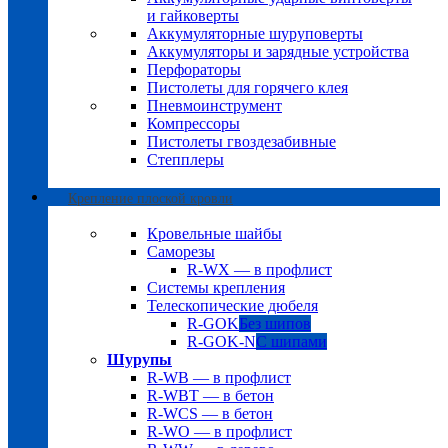
и гайковерты
Аккумуляторные шуруповерты
Аккумуляторы и зарядные устройства
Перфораторы
Пистолеты для горячего клея
Пневмоинструмент
Компрессоры
Пистолеты гвоздезабивные
Степплеры
Крепление плоской кровли
Кровельные шайбы
Саморезы
R-WX — в профлист
Системы крепления
Телескопические дюбеля
R-GOK
Без шипов
R-GOK-N
С шипами
Шурупы
R-WB — в профлист
R-WBT — в бетон
R-WCS — в бетон
R-WO — в профлист