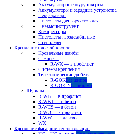
Аккумуляторные шуруповерты
Аккумуляторы и зарядные устройства
Перфораторы
Пистолеты для горячего клея
Пневмоинструмент
Компрессоры
Пистолеты гвоздезабивные
Степплеры
Крепление плоской кровли
Кровельные шайбы
Саморезы
R-WX — в профлист
Системы крепления
Телескопические дюбеля
R-GOK
Без шипов
R-GOK-N
С шипами
Шурупы
R-WB — в профлист
R-WBT — в бетон
R-WCS — в бетон
R-WO — в профлист
R-WW — в дерево
WX
Крепление фасадной теплоизоляции
KC + UC манжета
Саморез в дерево +