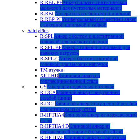
R-RBL-PF
Анкер гильза с синтетической
манжетой для пустотелых материалов
R-RBP
Анкер-гильза с болтом и шпилькой
R-RBP-PF
Универсальный сегментный анкер
с анкерной шпилькой и гайкой
SafetyPlus
R-SPL
Анкер с болтом и шестигранной
головкой для высоких нагрузок
R-SPL-BP
Анкер с гайкой и шпилькой для
высоких нагрузок
R-SPL-C
Анкер с болтом с потайной
головкой для высоких нагрузок
TM втулки
XPT-HD
Клиновой анкер из
горячеоцинкованной стали
GS
Анкер для подвесных потолков
R-DCA
Забивной анкер с внутренней
резьбой (цинк)
R-DCL
Забивной анкер с внутренней резьбой
с воротником из оц. стали
R-HPTIIA4
Клиновой анкер из нержавеющей
стали
R-HPTIIA4 D
Клиновой анкер из
нержавеющей стали с большой гайкой
R-HPTIIZF
Клиновой анкер с защитным