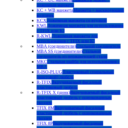
дожимная манжета
KC + WB манжета
Манжета + маскирующий
колпачек
KCX
Дожимная манжета со втулкой
KWL
Дожимная манжета для использования
с TFIX или KI
R-KWL
Дожимная манжета для
использования с TFIX или KI
MBA (соединители)
Стальной соединитель
MBA SS (соединители)
Стальной
соединитель из нержавеющей стали
MKC
Стальная шайба для использования с
MBA
R-ISO-PLUG
Пластиковый спиральный
(винтовой) дюбель
R-TFIX
Вкручиваемый фасадный
пластиковый дюбель
R-TFIX X (цинк)
Вкручиваемый фасадный
пластиковый дюбель с оцинкованным
гвоздем
TFIX 8M
Вкручиваемый фасадный
пластиковый дюбель с оцинкованным
гвоздем
TFIX 8P
Вкручиваемый фасадный