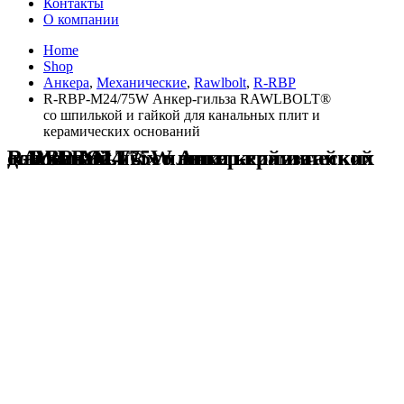
Контакты
О компании
Home
Shop
Анкера
,
Механические
,
Rawlbolt
,
R-RBP
R-RBP-M24/75W Анкер-гильза RAWLBOLT®
со шпилькой и гайкой для канальных плит и
керамических оснований
R-RBP-M24/75W Анкер-гильза RAWLBOLT® со шпилькой и гайкой для канальных плит и керамических оснований