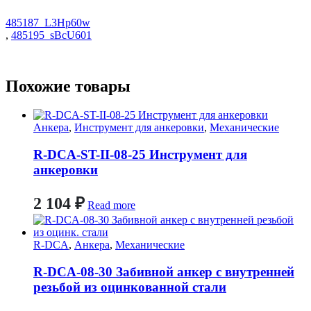
485187_L3Hp60w
,
485195_sBcU601
Похожие товары
Анкера
,
Инструмент для анкеровки
,
Механические
R-DCA-ST-II-08-25 Инструмент для
анкеровки
2 104
₽
Read more
R-DCA
,
Анкера
,
Механические
R-DCA-08-30 Забивной анкер с внутренней
резьбой из оцинкованной стали