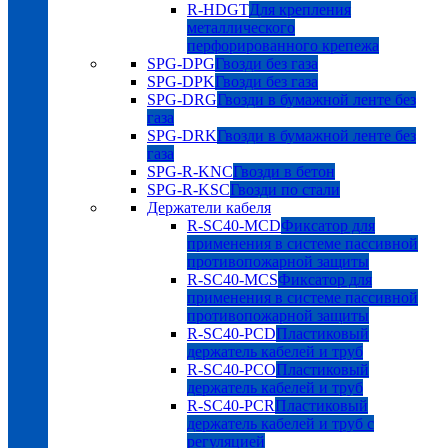
R-HDGT
Для крепления
металлического
перфорированного крепежа
SPG-DPG
Гвозди без газа
SPG-DPK
Гвозди без газа
SPG-DRG
Гвозди в бумажной ленте без
газа
SPG-DRK
Гвозди в бумажной ленте без
газа
SPG-R-KNC
Гвозди в бетон
SPG-R-KSC
Гвозди по стали
Держатели кабеля
R-SC40-MCD
Фиксатор для
применения в системе пассивной
противопожарной защиты
R-SC40-MCS
Фиксатор для
применения в системе пассивной
противопожарной защиты
R-SC40-PCD
Пластиковый
держатель кабелей и труб
R-SC40-PCO
Пластиковый
держатель кабелей и труб
R-SC40-PCR
Пластиковый
держатель кабелей и труб с
регуляцией