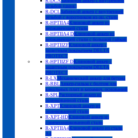
R-DCA
Забивной анкер с внутренней
резьбой (цинк)
R-DCL
Забивной анкер с внутренней
резьбой с воротником из оц. стали
R-HPTIIA4
Клиновой анкер из
нержавеющей стали
R-HPTIIA4 D
Клиновой анкер из
нержавеющей стали с большой гайкой
R-HPTIIZF
Клиновой анкер с
защитным покрытием DELTA
PROTECT
R-HPTIIZF D
Клиновой анкер с
защитным покрытием DELTA
PROTECT
R-LX
Механический анкер для бетона
R-RBL
Анкер-гильза с болтом для
канальных плит и керамич. оснований
R-SPL
Распорный анкер из
оцинкованной стали
R-XPT
Клиновой анкер из
оцинкованной стали
R-XPT-HD
Клиновой анкер из
горячеоцинкованной стали
R-XPTIIA4
Клиновой анкер из стали
А4