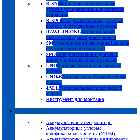
R-SN
Металлические распорные
дюбели для крепления в пустотелые
основания
R-SPO
Складной стальной дюбель с
крюком для подвесных потолков
RAWL-IN-ONE
Универсальный
пластиковый распорный дюбель
SM
Металлический распорный дюбель
с метрическим винтов (оц.)
SPO
Складной стальной дюбель с
крюком для подвесных потолков
UNO
Универсальный пластиковый
дюбель
UNO-K
Универсальный пластиковый
дюбель
4ALL
Универсальный пластиковый
дюбель
Инструмент для монтажа
Инструмент
Аккумуляторные перфораторы
Аккумуляторные угловые
шлифовальные машины (УШМ)
Аккумуляторные ударные винтоверты