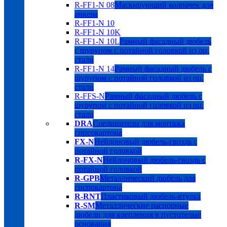
R-FF1-N 08
Маскирующий колпачек для
анкера
R-FF1-N 10
R-FF1-N 10K
R-FF1-N 10L
Рамный фасадный дюбель
с шурупом с потайной головкой из оц.
стали
R-FF1-N 14
Рамный фасадный дюбель с
шурупом с потайной головкой из оц.
стали
R-FFS-N
Рамный фасадный дюбель с
шурупом с потайной головкой из оц.
стали
DRA
Соединители для монтажа
гипсокартона
FX-N
Нейлоновый дюбель-гвоздь с
потайной головкой
R-FX-N
Нейлоновый дюбель-гвоздь с
потайной головкой
R-GPB
Металлический дюбель для
гиспокартона
R-RNT
Пластиковый дюбель-втулка
R-SM
Металлические распорные
дюбели для крепления в пустотелые
основания