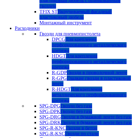
пластиковый дюбель с оцинкованным
гвоздем
TFIX ST
Вкручиваемый фасадный
пластиковый дюбель
Монтажный инструмент
Расходники
Гвозди для пневмопистолета
DPCG
Для крепления
перфорированного металлического
крепежа
HDGT
Для крепления
перфорированного металлического
крепежа
R-GDP
Гвозди в проволочной ленте
R-GPG
Гладкие гвозди в пластиковой
ленте
R-HDGT
Для крепления
металлического перфорированного
крепежа
SPG-DPG
Гвозди без газа
SPG-DPK
Гвозди без газа
SPG-DRG
Гвозди в бумажной ленте без газа
SPG-DRK
Гвозди в бумажной ленте без газа
SPG-R-KNC
Гвозди в бетон
SPG-R-KSC
Гвозди по стали