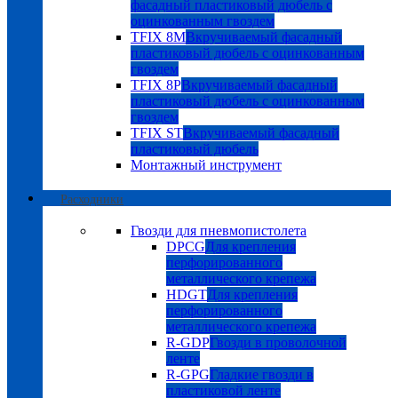
фасадный пластиковый дюбель с
оцинкованным гвоздем
TFIX 8M
Вкручиваемый фасадный
пластиковый дюбель с оцинкованным
гвоздем
TFIX 8P
Вкручиваемый фасадный
пластиковый дюбель с оцинкованным
гвоздем
TFIX ST
Вкручиваемый фасадный
пластиковый дюбель
Монтажный инструмент
Расходники
Гвозди для пневмопистолета
DPCG
Для крепления
перфорированного
металлического крепежа
HDGT
Для крепления
перфорированного
металлического крепежа
R-GDP
Гвозди в проволочной
ленте
R-GPG
Гладкие гвозди в
пластиковой ленте