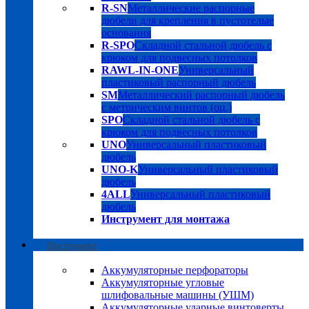
R-SN
Металлические распорные
дюбели для крепления в пустотелые
основания
R-SPO
Складной стальной дюбель с
крюком для подвесных потолков
RAWL-IN-ONE
Универсальный
пластиковый распорный дюбель
SM
Металлический распорный дюбель
с метрическим винтов (оц.)
SPO
Складной стальной дюбель с
крюком для подвесных потолков
UNO
Универсальный пластиковый
дюбель
UNO-K
Универсальный пластиковый
дюбель
4ALL
Универсальный пластиковый
дюбель
Инструмент для монтажа
Инструмент
Аккумуляторные перфораторы
Аккумуляторные угловые
шлифовальные машины (УШМ)
Аккумуляторные ударные винтоверты