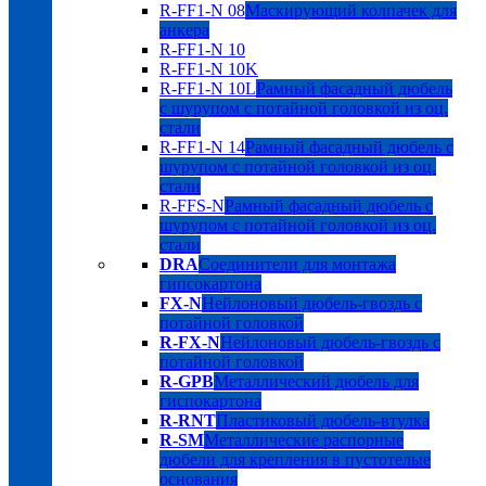
R-FF1-N 08
Маскирующий колпачек для
анкера
R-FF1-N 10
R-FF1-N 10K
R-FF1-N 10L
Рамный фасадный дюбель
с шурупом с потайной головкой из оц.
стали
R-FF1-N 14
Рамный фасадный дюбель с
шурупом с потайной головкой из оц.
стали
R-FFS-N
Рамный фасадный дюбель с
шурупом с потайной головкой из оц.
стали
DRA
Соединители для монтажа
гипсокартона
FX-N
Нейлоновый дюбель-гвоздь с
потайной головкой
R-FX-N
Нейлоновый дюбель-гвоздь с
потайной головкой
R-GPB
Металлический дюбель для
гиспокартона
R-RNT
Пластиковый дюбель-втулка
R-SM
Металлические распорные
дюбели для крепления в пустотелые
основания