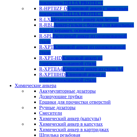
покрытием DELTA PROTECT
R-HPTIIZF D
Клиновой анкер с защитным
покрытием DELTA PROTECT
R-LX
Механический анкер для бетона
R-RBL
Анкер-гильза с болтом для канальных
плит и керамич. оснований
R-SPL
Распорный анкер из оцинкованной
стали
R-XPT
Клиновой анкер из оцинкованной
стали
R-XPT-HD
Клиновой анкер из
горячеоцинкованной стали
R-XPTIIA4
Клиновой анкер из стали А4
R-XPTIIIHD
Клиновой анкер из
горячеоцинкованной стали
Химические анкера
Аккумуляторные дозаторы
Дозирующие трубки
Ершики для прочистки отверстий
Ручные дозаторы
Смесители
Химический анкер (капсулы)
Химический анкер в капсулах
Химический анкер в картриджах
Шпилька резьбовая