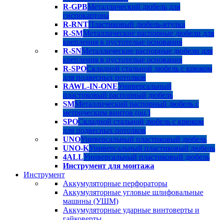
R-GPB
Металлический дюбель для
гиспокартона
R-RNT
Пластиковый дюбель-втулка
R-SM
Металлические распорные дюбели для
крепления в пустотелые основания
R-SN
Металлические распорные дюбели для
крепления в пустотелые основания
R-SPO
Складной стальной дюбель с крюком
для подвесных потолков
RAWL-IN-ONE
Универсальный
пластиковый распорный дюбель
SM
Металлический распорный дюбель с
метрическим винтов (оц.)
SPO
Складной стальной дюбель с крюком
для подвесных потолков
UNO
Универсальный пластиковый дюбель
UNO-K
Универсальный пластиковый дюбель
4ALL
Универсальный пластиковый дюбель
Инструмент для монтажа
Инструмент
Аккумуляторные перфораторы
Аккумуляторные угловые шлифовальные
машины (УШМ)
Аккумуляторные ударные винтоверты и
гайковерты