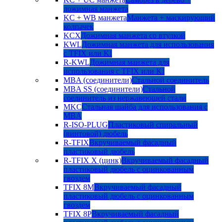
дожимная манжета
KC + WB манжета
Манжета + маскирующий
колпачек
KCX
Дожимная манжета со втулкой
KWL
Дожимная манжета для использования
с TFIX или KI
R-KWL
Дожимная манжета для
использования с TFIX или KI
MBA (соединители)
Стальной соединитель
MBA SS (соединители)
Стальной
соединитель из нержавеющей стали
MKC
Стальная шайба для использования с
MBA
R-ISO-PLUG
Пластиковый спиральный
(винтовой) дюбель
R-TFIX
Вкручиваемый фасадный
пластиковый дюбель
R-TFIX X (цинк)
Вкручиваемый фасадный
пластиковый дюбель с оцинкованным
гвоздем
TFIX 8M
Вкручиваемый фасадный
пластиковый дюбель с оцинкованным
гвоздем
TFIX 8P
Вкручиваемый фасадный