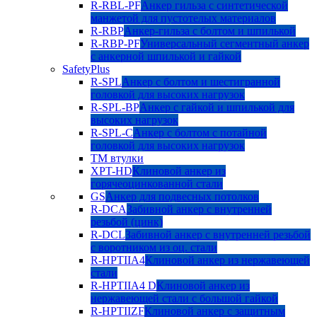
R-RBL-PF
Анкер гильза с синтетической
манжетой для пустотелых материалов
R-RBP
Анкер-гильза с болтом и шпилькой
R-RBP-PF
Универсальный сегментный анкер
с анкерной шпилькой и гайкой
SafetyPlus
R-SPL
Анкер с болтом и шестигранной
головкой для высоких нагрузок
R-SPL-BP
Анкер с гайкой и шпилькой для
высоких нагрузок
R-SPL-C
Анкер с болтом с потайной
головкой для высоких нагрузок
TM втулки
XPT-HD
Клиновой анкер из
горячеоцинкованной стали
GS
Анкер для подвесных потолков
R-DCA
Забивной анкер с внутренней
резьбой (цинк)
R-DCL
Забивной анкер с внутренней резьбой
с воротником из оц. стали
R-HPTIIA4
Клиновой анкер из нержавеющей
стали
R-HPTIIA4 D
Клиновой анкер из
нержавеющей стали с большой гайкой
R-HPTIIZF
Клиновой анкер с защитным