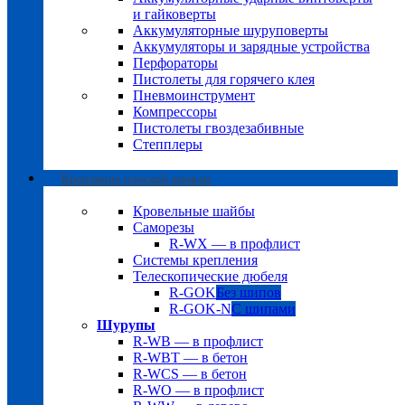
и гайковерты
Аккумуляторные шуруповерты
Аккумуляторы и зарядные устройства
Перфораторы
Пистолеты для горячего клея
Пневмоинструмент
Компрессоры
Пистолеты гвоздезабивные
Степплеры
Крепление плоской кровли
Кровельные шайбы
Саморезы
R-WX — в профлист
Системы крепления
Телескопические дюбеля
R-GOK
Без шипов
R-GOK-N
С шипами
Шурупы
R-WB — в профлист
R-WBT — в бетон
R-WCS — в бетон
R-WO — в профлист