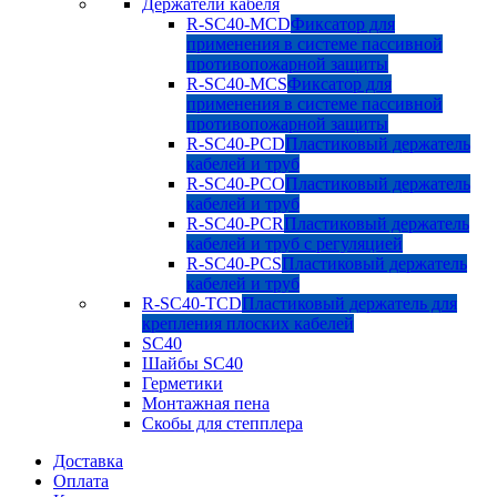
Держатели кабеля
R-SC40-MCD
Фиксатор для
применения в системе пассивной
противопожарной защиты
R-SC40-MCS
Фиксатор для
применения в системе пассивной
противопожарной защиты
R-SC40-PCD
Пластиковый держатель
кабелей и труб
R-SC40-PCO
Пластиковый держатель
кабелей и труб
R-SC40-PCR
Пластиковый держатель
кабелей и труб с регуляцией
R-SC40-PCS
Пластиковый держатель
кабелей и труб
R-SC40-TCD
Пластиковый держатель для
крепления плоских кабелей
SC40
Шайбы SC40
Герметики
Монтажная пена
Скобы для степплера
Доставка
Оплата