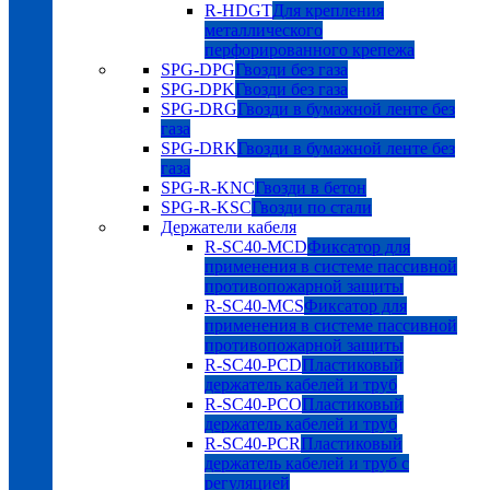
R-HDGT
Для крепления
металлического
перфорированного крепежа
SPG-DPG
Гвозди без газа
SPG-DPK
Гвозди без газа
SPG-DRG
Гвозди в бумажной ленте без
газа
SPG-DRK
Гвозди в бумажной ленте без
газа
SPG-R-KNC
Гвозди в бетон
SPG-R-KSC
Гвозди по стали
Держатели кабеля
R-SC40-MCD
Фиксатор для
применения в системе пассивной
противопожарной защиты
R-SC40-MCS
Фиксатор для
применения в системе пассивной
противопожарной защиты
R-SC40-PCD
Пластиковый
держатель кабелей и труб
R-SC40-PCO
Пластиковый
держатель кабелей и труб
R-SC40-PCR
Пластиковый
держатель кабелей и труб с
регуляцией