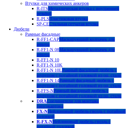
Втулки для химических анкеров
R-ITS
Металлическая втулка с внутренней
резьбой
R-PLS
Пластиковая втулка
SP-CE
Стальная сетчатая втулка
Дюбели
Рамные фасадные
R-FF1-CAP
Маскирующий колпачек для
анкера
R-FF1-N 08
Маскирующий колпачек для
анкера
R-FF1-N 10
R-FF1-N 10K
R-FF1-N 10L
Рамный фасадный дюбель с
шурупом с потайной головкой из оц. стали
R-FF1-N 14
Рамный фасадный дюбель с
шурупом с потайной головкой из оц. стали
R-FFS-N
Рамный фасадный дюбель с
шурупом с потайной головкой из оц. стали
DRA
Соединители для монтажа
гипсокартона
FX-N
Нейлоновый дюбель-гвоздь с потайной
головкой
R-FX-N
Нейлоновый дюбель-гвоздь с
потайной головкой