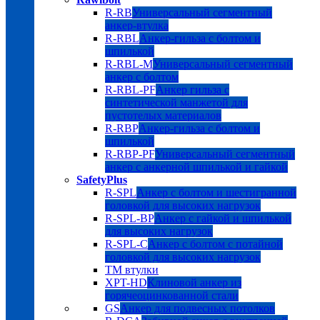
R-RB
Универсальный сегментный
анкер-втулка
R-RBL
Анкер-гильза с болтом и
шпилькой
R-RBL-M
Универсальный сегментный
анкер с болтом
R-RBL-PF
Анкер гильза с
синтетической манжетой для
пустотелых материалов
R-RBP
Анкер-гильза с болтом и
шпилькой
R-RBP-PF
Универсальный сегментный
анкер с анкерной шпилькой и гайкой
SafetyPlus
R-SPL
Анкер с болтом и шестигранной
головкой для высоких нагрузок
R-SPL-BP
Анкер с гайкой и шпилькой
для высоких нагрузок
R-SPL-C
Анкер с болтом с потайной
головкой для высоких нагрузок
TM втулки
XPT-HD
Клиновой анкер из
горячеоцинкованной стали
GS
Анкер для подвесных потолков