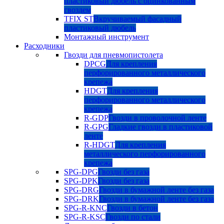
пластиковый дюбель с оцинкованным
гвоздем
TFIX ST
Вкручиваемый фасадный
пластиковый дюбель
Монтажный инструмент
Расходники
Гвозди для пневмопистолета
DPCG
Для крепления
перфорированного металлического
крепежа
HDGT
Для крепления
перфорированного металлического
крепежа
R-GDP
Гвозди в проволочной ленте
R-GPG
Гладкие гвозди в пластиковой
ленте
R-HDGT
Для крепления
металлического перфорированного
крепежа
SPG-DPG
Гвозди без газа
SPG-DPK
Гвозди без газа
SPG-DRG
Гвозди в бумажной ленте без газа
SPG-DRK
Гвозди в бумажной ленте без газа
SPG-R-KNC
Гвозди в бетон
SPG-R-KSC
Гвозди по стали