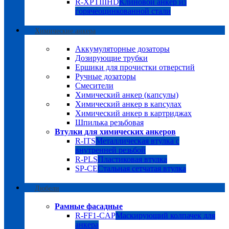
R-XPTIIIHD
Клиновой анкер из
горячеоцинкованной стали
Химические анкера
Аккумуляторные дозаторы
Дозирующие трубки
Ершики для прочистки отверстий
Ручные дозаторы
Смесители
Химический анкер (капсулы)
Химический анкер в капсулах
Химический анкер в картриджах
Шпилька резьбовая
Втулки для химических анкеров
R-ITS
Металлическая втулка с
внутренней резьбой
R-PLS
Пластиковая втулка
SP-CE
Стальная сетчатая втулка
Дюбели
Рамные фасадные
R-FF1-CAP
Маскирующий колпачек для
анкера