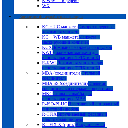
R-WW — в дерево
WX
Крепление фасадной теплоизоляции
KC + UC манжета
Саморез в дерево +
дожимная манжета
KC + WB манжета
Манжета +
маскирующий колпачек
KCX
Дожимная манжета со втулкой
KWL
Дожимная манжета для
использования с TFIX или KI
R-KWL
Дожимная манжета для
использования с TFIX или KI
MBA (соединители)
Стальной
соединитель
MBA SS (соединители)
Стальной
соединитель из нержавеющей стали
MKC
Стальная шайба для
использования с MBA
R-ISO-PLUG
Пластиковый спиральный
(винтовой) дюбель
R-TFIX
Вкручиваемый фасадный
пластиковый дюбель
R-TFIX X (цинк)
Вкручиваемый