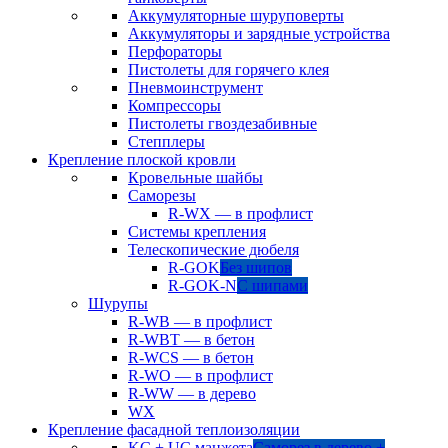
Аккумуляторные шуруповерты
Аккумуляторы и зарядные устройства
Перфораторы
Пистолеты для горячего клея
Пневмоинструмент
Компрессоры
Пистолеты гвоздезабивные
Степплеры
Крепление плоской кровли
Кровельные шайбы
Саморезы
R-WX — в профлист
Системы крепления
Телескопические дюбеля
R-GOK
Без шипов
R-GOK-N
С шипами
Шурупы
R-WB — в профлист
R-WBT — в бетон
R-WCS — в бетон
R-WO — в профлист
R-WW — в дерево
WX
Крепление фасадной теплоизоляции
KC + UC манжета
Саморез в дерево +