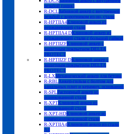
R-DCA
Забивной анкер с внутренней
резьбой (цинк)
R-DCL
Забивной анкер с внутренней
резьбой с воротником из оц. стали
R-HPTIIA4
Клиновой анкер из
нержавеющей стали
R-HPTIIA4 D
Клиновой анкер из
нержавеющей стали с большой гайкой
R-HPTIIZF
Клиновой анкер с
защитным покрытием DELTA
PROTECT
R-HPTIIZF D
Клиновой анкер с
защитным покрытием DELTA
PROTECT
R-LX
Механический анкер для бетона
R-RBL
Анкер-гильза с болтом для
канальных плит и керамич. оснований
R-SPL
Распорный анкер из
оцинкованной стали
R-XPT
Клиновой анкер из
оцинкованной стали
R-XPT-HD
Клиновой анкер из
горячеоцинкованной стали
R-XPTIIA4
Клиновой анкер из стали
А4