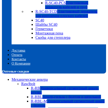
R-SC40-PCS
Пластиковый
держатель кабелей и труб
R-SC40-TCD
Пластиковый держатель
для крепления плоских кабелей
SC40
Шайбы SC40
Герметики
Монтажная пена
Скобы для степплера
Доставка
Оплата
Контакты
О Компании
Оптовые скидки
Механические анкера
Rawlbolt
R-RB
Универсальный сегментный анкер-
втулка
R-RBL
Анкер-гильза с болтом и шпилькой
R-RBL-M
Универсальный сегментный анкер
с болтом