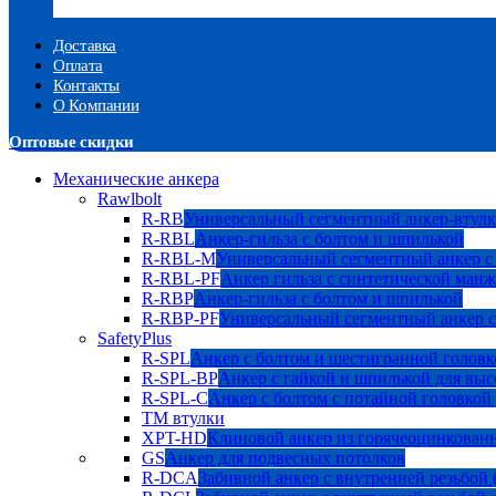
Доставка
Оплата
Контакты
О Компании
Оптовые скидки
Механические анкера
Rawlbolt
R-RB
Универсальный сегментный анкер-втулк
R-RBL
Анкер-гильза с болтом и шпилькой
R-RBL-M
Универсальный сегментный анкер с
R-RBL-PF
Анкер гильза с синтетической манж
R-RBP
Анкер-гильза с болтом и шпилькой
R-RBP-PF
Универсальный сегментный анкер с
SafetyPlus
R-SPL
Анкер с болтом и шестигранной головк
R-SPL-BP
Анкер с гайкой и шпилькой для выс
R-SPL-C
Анкер с болтом с потайной головкой
TM втулки
XPT-HD
Клиновой анкер из горячеоцинкован
GS
Анкер для подвесных потолков
R-DCA
Забивной анкер с внутренней резьбой 