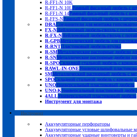
R-FF1-N 10K
R-FF1-N 10L
Рамный фасадный дюбель с шу
R-FF1-N 14
Рамный фасадный дюбель с шуру
R-FFS-N
Рамный фасадный дюбель с шурупо
DRA
Соединители для монтажа гипсокарто
FX-N
Нейлоновый дюбель-гвоздь с потайн
R-FX-N
Нейлоновый дюбель-гвоздь с пота
R-GPB
Металлический дюбель для гиспока
R-RNT
Пластиковый дюбель-втулка
R-SM
Металлические распорные дюбели дл
R-SN
Металлические распорные дюбели для
R-SPO
Складной стальной дюбель с крюком
RAWL-IN-ONE
Универсальный пластиков
SM
Металлический распорный дюбель с мет
SPO
Складной стальной дюбель с крюком д
UNO
Универсальный пластиковый дюбель
UNO-K
Универсальный пластиковый дюбе
4ALL
Универсальный пластиковый дюбель
Инструмент для монтажа
Инструмент
Аккумуляторные перфораторы
Аккумуляторные угловые шлифовальные
Аккумуляторные ударные винтоверты и га