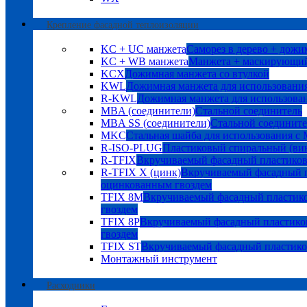
Крепление фасадной теплоизоляции
KC + UC манжета
Саморез в дерево + дожи
KC + WB манжета
Манжета + маскирующий
KCX
Дожимная манжета со втулкой
KWL
Дожимная манжета для использования
R-KWL
Дожимная манжета для использован
MBA (соединители)
Стальной соединитель
MBA SS (соединители)
Стальной соедините
MKC
Стальная шайба для использования с
R-ISO-PLUG
Пластиковый спиральный (ви
R-TFIX
Вкручиваемый фасадный пластико
R-TFIX X (цинк)
Вкручиваемый фасадный п
оцинкованным гвоздем
TFIX 8M
Вкручиваемый фасадный пластик
гвоздем
TFIX 8P
Вкручиваемый фасадный пластико
гвоздем
TFIX ST
Вкручиваемый фасадный пластик
Монтажный инструмент
Расходники