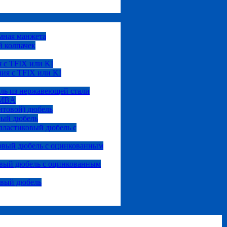
мная манжета
 колпачек
 с TFIX или KI
ия с TFIX или KI
ль из нержавеющей стали
 MBA
нтовой) дюбель
вый дюбель
ластиковый дюбель с
овый дюбель с оцинкованным
вый дюбель с оцинкованным
овый дюбель