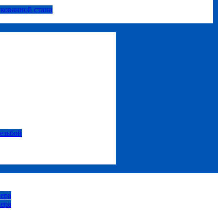
нкованной стали
резьбой
ера
ера