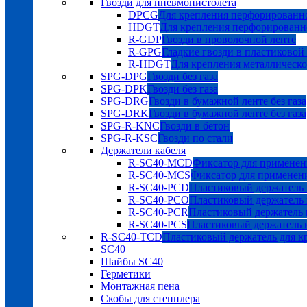
Гвозди для пневмопистолета
DPCG
Для крепления перфорированно
HDGT
Для крепления перфорированн
R-GDP
Гвозди в проволочной ленте
R-GPG
Гладкие гвозди в пластиковой
R-HDGT
Для крепления металлическ
SPG-DPG
Гвозди без газа
SPG-DPK
Гвозди без газа
SPG-DRG
Гвозди в бумажной ленте без газа
SPG-DRK
Гвозди в бумажной ленте без газа
SPG-R-KNC
Гвозди в бетон
SPG-R-KSC
Гвозди по стали
Держатели кабеля
R-SC40-MCD
Фиксатор для применен
R-SC40-MCS
Фиксатор для применен
R-SC40-PCD
Пластиковый держатель 
R-SC40-PCO
Пластиковый держатель 
R-SC40-PCR
Пластиковый держатель к
R-SC40-PCS
Пластиковый держатель к
R-SC40-TCD
Пластиковый держатель для к
SC40
Шайбы SC40
Герметики
Монтажная пена
Скобы для степплера