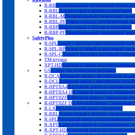
R-RB
Универсальный сегментный анкер-вт
R-RBL
Анкер-гильза с болтом и шпилькой
R-RBL-M
Универсальный сегментный анкер
R-RBL-PF
Анкер гильза с синтетической м
R-RBP
Анкер-гильза с болтом и шпилькой
R-RBP-PF
Универсальный сегментный анке
SafetyPlus
R-SPL
Анкер с болтом и шестигранной гол
R-SPL-BP
Анкер с гайкой и шпилькой для 
R-SPL-C
Анкер с болтом с потайной головк
TM втулки
XPT-HD
Клиновой анкер из горячеоцинков
GS
Анкер для подвесных потолков
R-DCA
Забивной анкер с внутренней резьб
R-DCL
Забивной анкер с внутренней резьбо
R-HPTIIA4
Клиновой анкер из нержавеюще
R-HPTIIA4 D
Клиновой анкер из нержавею
R-HPTIIZF
Клиновой анкер с защитным 
R-HPTIIZF D
Клиновой анкер с защитны
R-LX
Механический анкер для бетона
R-RBL
Анкер-гильза с болтом для канальн
R-SPL
Распорный анкер из оцинкованной с
R-XPT
Клиновой анкер из оцинкованной с
R-XPT-HD
Клиновой анкер из горячеоцинк