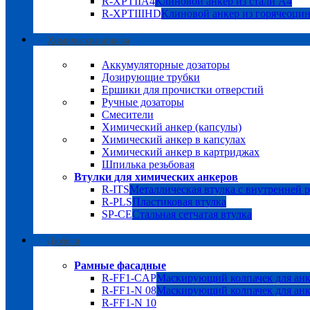
R-XPTIIA4
Клиновой анкер из стали А4
R-XPTIIIHD
Клиновой анкер из горячеоци
Химические анкера
Аккумуляторные дозаторы
Дозирующие трубки
Ершики для прочистки отверстий
Ручные дозаторы
Смесители
Химический анкер (капсулы)
Химический анкер в капсулах
Химический анкер в картриджах
Шпилька резьбовая
Втулки для химических анкеров
R-ITS
Металлическая втулка с внутренней 
R-PLS
Пластиковая втулка
SP-CE
Стальная сетчатая втулка
Дюбели
Рамные фасадные
R-FF1-CAP
Маскирующий колпачек для анк
R-FF1-N 08
Маскирующий колпачек для анк
R-FF1-N 10