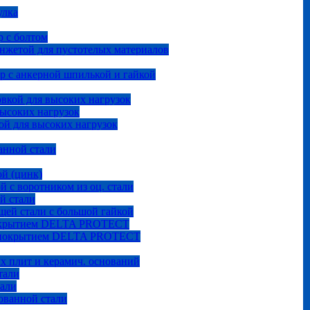
улка
 с болтом
анжетой для пустотелых материалов
р с анкерной шпилькой и гайкой
овкой для высоких нагрузок
высоких нагрузок
ой для высоких нагрузок
анной стали
ой (цинк)
й с воротником из оц. стали
й стали
щей стали с большой гайкой
покрытием DELTA PROTECT
м покрытием DELTA PROTECT
ых плит и керамич. оснований
тали
тали
ованной стали