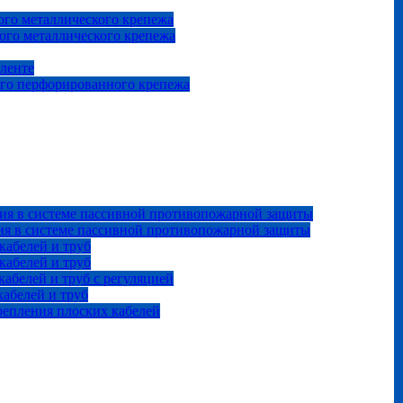
го металлического крепежа
ого металлического крепежа
 ленте
ого перфорированного крепежа
ия в системе пассивной противопожарной защиты
ия в системе пассивной противопожарной защиты
кабелей и труб
кабелей и труб
абелей и труб с регуляцией
абелей и труб
репления плоских кабелей