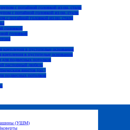
рупом с потайной головкой из оц. стали
пом с потайной головкой из оц. стали
м с потайной головкой из оц. стали
на
ой головкой
йной головкой
ртона
я крепления в пустотелые основания
 крепления в пустотелые основания
 для подвесных потолков
ый распорный дюбель
рическим винтов (оц.)
ля подвесных потолков
ль
 машины (УШМ)
йковерты