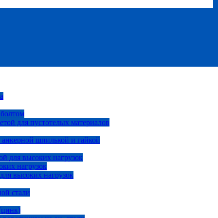
а
 болтом
етой для пустотелых материалов
 анкерной шпилькой и гайкой
ой для высоких нагрузок
оких нагрузок
 для высоких нагрузок
ной стали
(цинк)