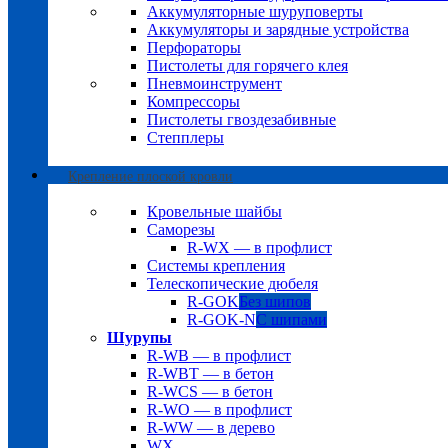
Аккумуляторные шуруповерты
Аккумуляторы и зарядные устройства
Перфораторы
Пистолеты для горячего клея
Пневмоинструмент
Компрессоры
Пистолеты гвоздезабивные
Степплеры
Крепление плоской кровли
Кровельные шайбы
Саморезы
R-WX — в профлист
Системы крепления
Телескопические дюбеля
R-GOK
Без шипов
R-GOK-N
С шипами
Шурупы
R-WB — в профлист
R-WBT — в бетон
R-WCS — в бетон
R-WO — в профлист
R-WW — в дерево
WX