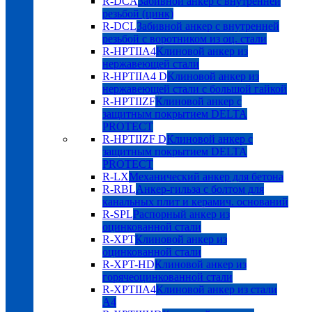
R-DCA
Забивной анкер с внутренней
резьбой (цинк)
R-DCL
Забивной анкер с внутренней
резьбой с воротником из оц. стали
R-HPTIIA4
Клиновой анкер из
нержавеющей стали
R-HPTIIA4 D
Клиновой анкер из
нержавеющей стали с большой гайкой
R-HPTIIZF
Клиновой анкер с
защитным покрытием DELTA
PROTECT
R-HPTIIZF D
Клиновой анкер с
защитным покрытием DELTA
PROTECT
R-LX
Механический анкер для бетона
R-RBL
Анкер-гильза с болтом для
канальных плит и керамич. оснований
R-SPL
Распорный анкер из
оцинкованной стали
R-XPT
Клиновой анкер из
оцинкованной стали
R-XPT-HD
Клиновой анкер из
горячеоцинкованной стали
R-XPTIIA4
Клиновой анкер из стали
А4