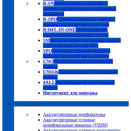
R-SN
Металлические распорные
дюбели для крепления в пустотелые
основания
R-SPO
Складной стальной дюбель с
крюком для подвесных потолков
RAWL-IN-ONE
Универсальный
пластиковый распорный дюбель
SM
Металлический распорный дюбель
с метрическим винтов (оц.)
SPO
Складной стальной дюбель с
крюком для подвесных потолков
UNO
Универсальный пластиковый
дюбель
UNO-K
Универсальный пластиковый
дюбель
4ALL
Универсальный пластиковый
дюбель
Инструмент для монтажа
Инструмент
Аккумуляторные перфораторы
Аккумуляторные угловые
шлифовальные машины (УШМ)
Аккумуляторные ударные винтоверты