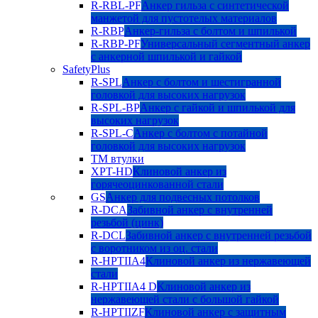
R-RBL-PF
Анкер гильза с синтетической
манжетой для пустотелых материалов
R-RBP
Анкер-гильза с болтом и шпилькой
R-RBP-PF
Универсальный сегментный анкер
с анкерной шпилькой и гайкой
SafetyPlus
R-SPL
Анкер с болтом и шестигранной
головкой для высоких нагрузок
R-SPL-BP
Анкер с гайкой и шпилькой для
высоких нагрузок
R-SPL-C
Анкер с болтом с потайной
головкой для высоких нагрузок
TM втулки
XPT-HD
Клиновой анкер из
горячеоцинкованной стали
GS
Анкер для подвесных потолков
R-DCA
Забивной анкер с внутренней
резьбой (цинк)
R-DCL
Забивной анкер с внутренней резьбой
с воротником из оц. стали
R-HPTIIA4
Клиновой анкер из нержавеющей
стали
R-HPTIIA4 D
Клиновой анкер из
нержавеющей стали с большой гайкой
R-HPTIIZF
Клиновой анкер с защитным