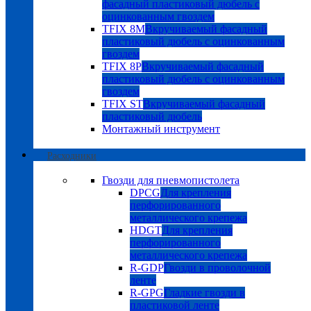
фасадный пластиковый дюбель с
оцинкованным гвоздем
TFIX 8M
Вкручиваемый фасадный
пластиковый дюбель с оцинкованным
гвоздем
TFIX 8P
Вкручиваемый фасадный
пластиковый дюбель с оцинкованным
гвоздем
TFIX ST
Вкручиваемый фасадный
пластиковый дюбель
Монтажный инструмент
Расходники
Гвозди для пневмопистолета
DPCG
Для крепления
перфорированного
металлического крепежа
HDGT
Для крепления
перфорированного
металлического крепежа
R-GDP
Гвозди в проволочной
ленте
R-GPG
Гладкие гвозди в
пластиковой ленте