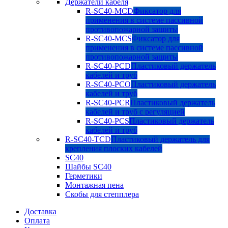
Держатели кабеля
R-SC40-MCD
Фиксатор для
применения в системе пассивной
противопожарной защиты
R-SC40-MCS
Фиксатор для
применения в системе пассивной
противопожарной защиты
R-SC40-PCD
Пластиковый держатель
кабелей и труб
R-SC40-PCO
Пластиковый держатель
кабелей и труб
R-SC40-PCR
Пластиковый держатель
кабелей и труб с регуляцией
R-SC40-PCS
Пластиковый держатель
кабелей и труб
R-SC40-TCD
Пластиковый держатель для
крепления плоских кабелей
SC40
Шайбы SC40
Герметики
Монтажная пена
Скобы для степплера
Доставка
Оплата