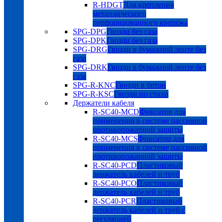
R-HDGT
Для крепления
металлического
перфорированного крепежа
SPG-DPG
Гвозди без газа
SPG-DPK
Гвозди без газа
SPG-DRG
Гвозди в бумажной ленте без
газа
SPG-DRK
Гвозди в бумажной ленте без
газа
SPG-R-KNC
Гвозди в бетон
SPG-R-KSC
Гвозди по стали
Держатели кабеля
R-SC40-MCD
Фиксатор для
применения в системе пассивной
противопожарной защиты
R-SC40-MCS
Фиксатор для
применения в системе пассивной
противопожарной защиты
R-SC40-PCD
Пластиковый
держатель кабелей и труб
R-SC40-PCO
Пластиковый
держатель кабелей и труб
R-SC40-PCR
Пластиковый
держатель кабелей и труб с
регуляцией