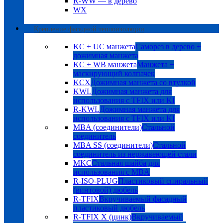
R-WW — в дерево
WX
Крепление фасадной теплоизоляции
KC + UC манжета
Саморез в дерево +
дожимная манжета
KC + WB манжета
Манжета +
маскирующий колпачек
KCX
Дожимная манжета со втулкой
KWL
Дожимная манжета для
использования с TFIX или KI
R-KWL
Дожимная манжета для
использования с TFIX или KI
MBA (соединители)
Стальной
соединитель
MBA SS (соединители)
Стальной
соединитель из нержавеющей стали
MKC
Стальная шайба для
использования с MBA
R-ISO-PLUG
Пластиковый спиральный
(винтовой) дюбель
R-TFIX
Вкручиваемый фасадный
пластиковый дюбель
R-TFIX X (цинк)
Вкручиваемый