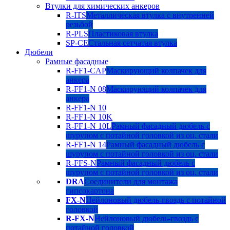
Втулки для химических анкеров
R-ITS
Металлическая втулка с внутренней
резьбой
R-PLS
Пластиковая втулка
SP-CE
Стальная сетчатая втулка
Дюбели
Рамные фасадные
R-FF1-CAP
Маскирующий колпачек для
анкера
R-FF1-N 08
Маскирующий колпачек для
анкера
R-FF1-N 10
R-FF1-N 10K
R-FF1-N 10L
Рамный фасадный дюбель с
шурупом с потайной головкой из оц. стали
R-FF1-N 14
Рамный фасадный дюбель с
шурупом с потайной головкой из оц. стали
R-FFS-N
Рамный фасадный дюбель с
шурупом с потайной головкой из оц. стали
DRA
Соединители для монтажа
гипсокартона
FX-N
Нейлоновый дюбель-гвоздь с потайной
головкой
R-FX-N
Нейлоновый дюбель-гвоздь с
потайной головкой