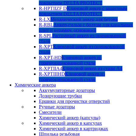
покрытием DELTA PROTECT
R-HPTIIZF D
Клиновой анкер с защитным
покрытием DELTA PROTECT
R-LX
Механический анкер для бетона
R-RBL
Анкер-гильза с болтом для канальных
плит и керамич. оснований
R-SPL
Распорный анкер из оцинкованной
стали
R-XPT
Клиновой анкер из оцинкованной
стали
R-XPT-HD
Клиновой анкер из
горячеоцинкованной стали
R-XPTIIA4
Клиновой анкер из стали А4
R-XPTIIIHD
Клиновой анкер из
горячеоцинкованной стали
Химические анкера
Аккумуляторные дозаторы
Дозирующие трубки
Ершики для прочистки отверстий
Ручные дозаторы
Смесители
Химический анкер (капсулы)
Химический анкер в капсулах
Химический анкер в картриджах
Шпилька резьбовая