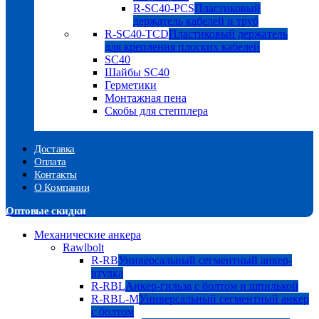
R-SC40-PCS
Пластиковый
держатель кабелей и труб
R-SC40-TCD
Пластиковый держатель
для крепления плоских кабелей
SC40
Шайбы SC40
Герметики
Монтажная пена
Скобы для степплера
Доставка
Оплата
Контакты
О Компании
Оптовые скидки
Механические анкера
Rawlbolt
R-RB
Универсальный сегментный анкер-
втулка
R-RBL
Анкер-гильза с болтом и шпилькой
R-RBL-M
Универсальный сегментный анкер
с болтом