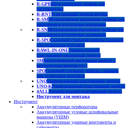
R-GPB
Металлический дюбель для
гиспокартона
R-RNT
Пластиковый дюбель-втулка
R-SM
Металлические распорные дюбели для
крепления в пустотелые основания
R-SN
Металлические распорные дюбели для
крепления в пустотелые основания
R-SPO
Складной стальной дюбель с крюком
для подвесных потолков
RAWL-IN-ONE
Универсальный
пластиковый распорный дюбель
SM
Металлический распорный дюбель с
метрическим винтов (оц.)
SPO
Складной стальной дюбель с крюком
для подвесных потолков
UNO
Универсальный пластиковый дюбель
UNO-K
Универсальный пластиковый дюбель
4ALL
Универсальный пластиковый дюбель
Инструмент для монтажа
Инструмент
Аккумуляторные перфораторы
Аккумуляторные угловые шлифовальные
машины (УШМ)
Аккумуляторные ударные винтоверты и
гайковерты