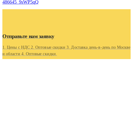
486645_9sWP5qQ
Отправьте нам заявку
1. Цены с НДС 2. Оптовые скидки 3. Доставка день-в-день по Москве
и области 4. Оптовые скидки.
Контакты
Адрес
Московская область, г Люберцы, Котельнический проезд