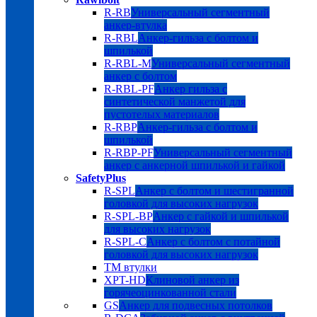
R-RB
Универсальный сегментный
анкер-втулка
R-RBL
Анкер-гильза с болтом и
шпилькой
R-RBL-M
Универсальный сегментный
анкер с болтом
R-RBL-PF
Анкер гильза с
синтетической манжетой для
пустотелых материалов
R-RBP
Анкер-гильза с болтом и
шпилькой
R-RBP-PF
Универсальный сегментный
анкер с анкерной шпилькой и гайкой
SafetyPlus
R-SPL
Анкер с болтом и шестигранной
головкой для высоких нагрузок
R-SPL-BP
Анкер с гайкой и шпилькой
для высоких нагрузок
R-SPL-C
Анкер с болтом с потайной
головкой для высоких нагрузок
TM втулки
XPT-HD
Клиновой анкер из
горячеоцинкованной стали
GS
Анкер для подвесных потолков