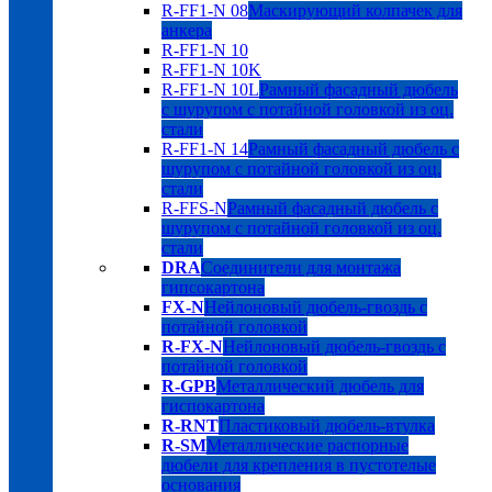
R-FF1-N 08
Маскирующий колпачек для
анкера
R-FF1-N 10
R-FF1-N 10K
R-FF1-N 10L
Рамный фасадный дюбель
с шурупом с потайной головкой из оц.
стали
R-FF1-N 14
Рамный фасадный дюбель с
шурупом с потайной головкой из оц.
стали
R-FFS-N
Рамный фасадный дюбель с
шурупом с потайной головкой из оц.
стали
DRA
Соединители для монтажа
гипсокартона
FX-N
Нейлоновый дюбель-гвоздь с
потайной головкой
R-FX-N
Нейлоновый дюбель-гвоздь с
потайной головкой
R-GPB
Металлический дюбель для
гиспокартона
R-RNT
Пластиковый дюбель-втулка
R-SM
Металлические распорные
дюбели для крепления в пустотелые
основания