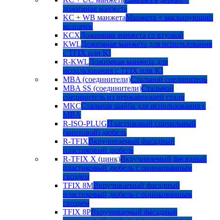
дожимная манжета
KC + WB манжета
Манжета + маскирующий
колпачек
KCX
Дожимная манжета со втулкой
KWL
Дожимная манжета для использования
с TFIX или KI
R-KWL
Дожимная манжета для
использования с TFIX или KI
MBA (соединители)
Стальной соединитель
MBA SS (соединители)
Стальной
соединитель из нержавеющей стали
MKC
Стальная шайба для использования с
MBA
R-ISO-PLUG
Пластиковый спиральный
(винтовой) дюбель
R-TFIX
Вкручиваемый фасадный
пластиковый дюбель
R-TFIX X (цинк)
Вкручиваемый фасадный
пластиковый дюбель с оцинкованным
гвоздем
TFIX 8M
Вкручиваемый фасадный
пластиковый дюбель с оцинкованным
гвоздем
TFIX 8P
Вкручиваемый фасадный