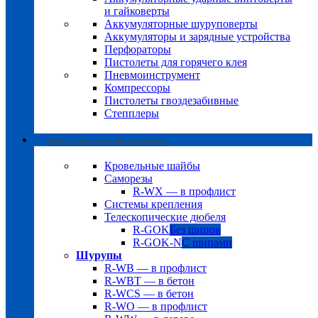
и гайковерты
Аккумуляторные шуруповерты
Аккумуляторы и зарядные устройства
Перфораторы
Пистолеты для горячего клея
Пневмоинструмент
Компрессоры
Пистолеты гвоздезабивные
Степплеры
Крепление плоской кровли
Кровельные шайбы
Саморезы
R-WX — в профлист
Системы крепления
Телескопические дюбеля
R-GOK
Без шипов
R-GOK-N
С шипами
Шурупы
R-WB — в профлист
R-WBT — в бетон
R-WCS — в бетон
R-WO — в профлист