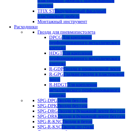
пластиковый дюбель с оцинкованным
гвоздем
TFIX ST
Вкручиваемый фасадный
пластиковый дюбель
Монтажный инструмент
Расходники
Гвозди для пневмопистолета
DPCG
Для крепления
перфорированного металлического
крепежа
HDGT
Для крепления
перфорированного металлического
крепежа
R-GDP
Гвозди в проволочной ленте
R-GPG
Гладкие гвозди в пластиковой
ленте
R-HDGT
Для крепления
металлического перфорированного
крепежа
SPG-DPG
Гвозди без газа
SPG-DPK
Гвозди без газа
SPG-DRG
Гвозди в бумажной ленте без газа
SPG-DRK
Гвозди в бумажной ленте без газа
SPG-R-KNC
Гвозди в бетон
SPG-R-KSC
Гвозди по стали