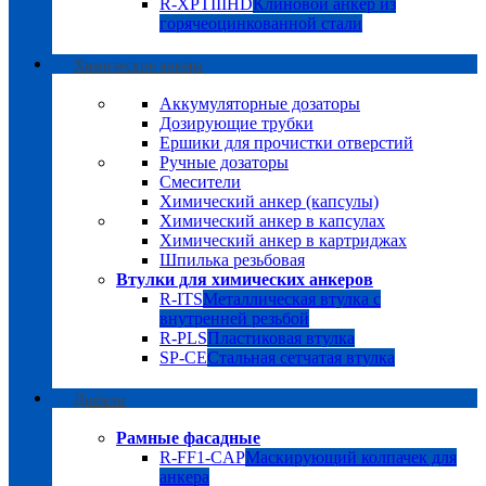
R-XPTIIIHD
Клиновой анкер из
горячеоцинкованной стали
Химические анкера
Аккумуляторные дозаторы
Дозирующие трубки
Ершики для прочистки отверстий
Ручные дозаторы
Смесители
Химический анкер (капсулы)
Химический анкер в капсулах
Химический анкер в картриджах
Шпилька резьбовая
Втулки для химических анкеров
R-ITS
Металлическая втулка с
внутренней резьбой
R-PLS
Пластиковая втулка
SP-CE
Стальная сетчатая втулка
Дюбели
Рамные фасадные
R-FF1-CAP
Маскирующий колпачек для
анкера