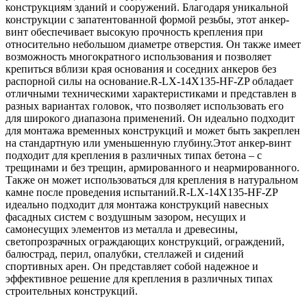
конструкциям зданий и сооружений. Благодаря уникальной
конструкции с запатентованной формой резьбы, этот анкер-
винт обеспечивает высокую прочность крепления при
относительно небольшом диаметре отверстия. Он также имеет
возможность многократного использования и позволяет
крепиться вблизи края основания и соседних анкеров без
распорной силы на основание.R-LX-14X135-HF-ZP обладает
отличными техническими характеристиками и представлен в
разных вариантах головок, что позволяет использовать его
для широкого диапазона применений. Он идеально подходит
для монтажа временных конструкций и может быть закреплен
на стандартную или уменьшенную глубину.Этот анкер-винт
подходит для крепления в различных типах бетона – с
трещинами и без трещин, армированного и неармированного.
Также он может использоваться для крепления в натуральном
камне после проведения испытаний.R-LX-14X135-HF-ZP
идеально подходит для монтажа конструкций навесных
фасадных систем с воздушным зазором, несущих и
самонесущих элементов из металла и древесины,
светопрозрачных ограждающих конструкций, ограждений,
балюстрад, перил, опалубки, стеллажей и сидений
спортивных арен. Он представляет собой надежное и
эффективное решение для крепления в различных типах
строительных конструкций.