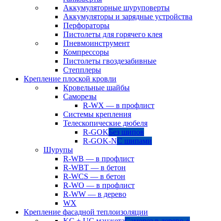
Аккумуляторные шуруповерты
Аккумуляторы и зарядные устройства
Перфораторы
Пистолеты для горячего клея
Пневмоинструмент
Компрессоры
Пистолеты гвоздезабивные
Степплеры
Крепление плоской кровли
Кровельные шайбы
Саморезы
R-WX — в профлист
Системы крепления
Телескопические дюбеля
R-GOK
Без шипов
R-GOK-N
С шипами
Шурупы
R-WB — в профлист
R-WBT — в бетон
R-WCS — в бетон
R-WO — в профлист
R-WW — в дерево
WX
Крепление фасадной теплоизоляции
KC + UC манжета
Саморез в дерево +