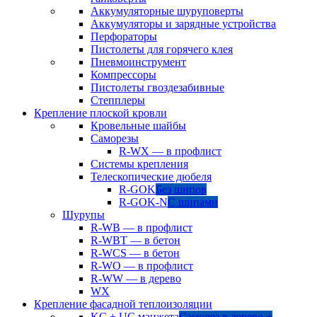
Аккумуляторные шуруповерты
Аккумуляторы и зарядные устройства
Перфораторы
Пистолеты для горячего клея
Пневмоинструмент
Компрессоры
Пистолеты гвоздезабивные
Степплеры
Крепление плоской кровли
Кровельные шайбы
Саморезы
R-WX — в профлист
Системы крепления
Телескопические дюбеля
R-GOK
Без шипов
R-GOK-N
С шипами
Шурупы
R-WB — в профлист
R-WBT — в бетон
R-WCS — в бетон
R-WO — в профлист
R-WW — в дерево
WX
Крепление фасадной теплоизоляции
KC + UC манжета
Саморез в дерево +