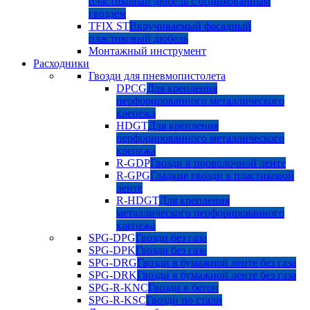
пластиковый дюбель с оцинкованным
гвоздем
TFIX ST
Вкручиваемый фасадный
пластиковый дюбель
Монтажный инструмент
Расходники
Гвозди для пневмопистолета
DPCG
Для крепления
перфорированного металлического
крепежа
HDGT
Для крепления
перфорированного металлического
крепежа
R-GDP
Гвозди в проволочной ленте
R-GPG
Гладкие гвозди в пластиковой
ленте
R-HDGT
Для крепления
металлического перфорированного
крепежа
SPG-DPG
Гвозди без газа
SPG-DPK
Гвозди без газа
SPG-DRG
Гвозди в бумажной ленте без газа
SPG-DRK
Гвозди в бумажной ленте без газа
SPG-R-KNC
Гвозди в бетон
SPG-R-KSC
Гвозди по стали