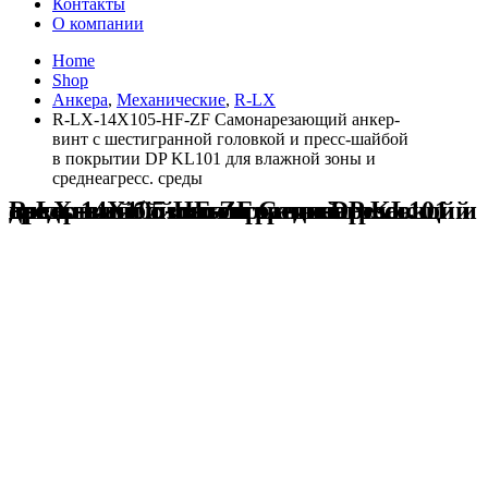
Контакты
О компании
Home
Shop
Анкера
,
Механические
,
R-LX
R-LX-14X105-HF-ZF Самонарезающий анкер-
винт с шестигранной головкой и пресс-шайбой
в покрытии DP KL101 для влажной зоны и
среднеагресс. среды
R-LX-14X105-HF-ZF Самонарезающий анкер-винт с шестигранной головкой и пресс-шайбой в покрытии DP KL101 для влажной зоны и среднеагресс. среды