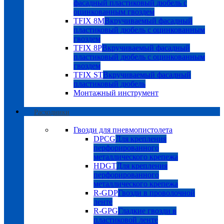
фасадный пластиковый дюбель с
оцинкованным гвоздем
TFIX 8M
Вкручиваемый фасадный
пластиковый дюбель с оцинкованным
гвоздем
TFIX 8P
Вкручиваемый фасадный
пластиковый дюбель с оцинкованным
гвоздем
TFIX ST
Вкручиваемый фасадный
пластиковый дюбель
Монтажный инструмент
Расходники
Гвозди для пневмопистолета
DPCG
Для крепления
перфорированного
металлического крепежа
HDGT
Для крепления
перфорированного
металлического крепежа
R-GDP
Гвозди в проволочной
ленте
R-GPG
Гладкие гвозди в
пластиковой ленте