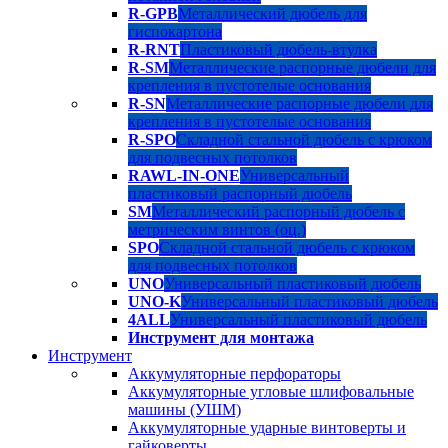
R-GPB
Металлический дюбель для
гиспокартона
R-RNT
Пластиковый дюбель-втулка
R-SM
Металлические распорные дюбели для
крепления в пустотелые основания
R-SN
Металлические распорные дюбели для
крепления в пустотелые основания
R-SPO
Складной стальной дюбель с крюком
для подвесных потолков
RAWL-IN-ONE
Универсальный
пластиковый распорный дюбель
SM
Металлический распорный дюбель с
метрическим винтов (оц.)
SPO
Складной стальной дюбель с крюком
для подвесных потолков
UNO
Универсальный пластиковый дюбель
UNO-K
Универсальный пластиковый дюбель
4ALL
Универсальный пластиковый дюбель
Инструмент для монтажа
Инструмент
Аккумуляторные перфораторы
Аккумуляторные угловые шлифовальные
машины (УШМ)
Аккумуляторные ударные винтоверты и
гайковерты