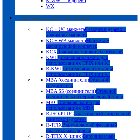
R-WW — в дерево
WX
Крепление фасадной теплоизоляции
KC + UC манжета
Саморез в дерево +
дожимная манжета
KC + WB манжета
Манжета +
маскирующий колпачек
KCX
Дожимная манжета со втулкой
KWL
Дожимная манжета для
использования с TFIX или KI
R-KWL
Дожимная манжета для
использования с TFIX или KI
MBA (соединители)
Стальной
соединитель
MBA SS (соединители)
Стальной
соединитель из нержавеющей стали
MKC
Стальная шайба для
использования с MBA
R-ISO-PLUG
Пластиковый спиральный
(винтовой) дюбель
R-TFIX
Вкручиваемый фасадный
пластиковый дюбель
R-TFIX X (цинк)
Вкручиваемый