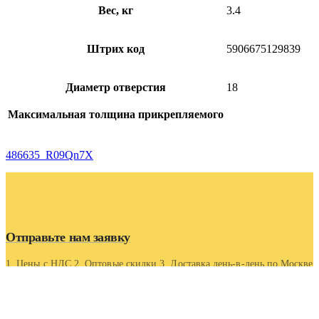
Вес, кг
3.4
Штрих код
5906675129839
Диаметр отверстия
18
Максимальная толщина прикрепляемого
486635_R09Qn7X
Отправьте нам заявку
1. Цены с НДС 2. Оптовые скидки 3. Доставка день-в-день по Москве
и области 4. Оптовые скидки.