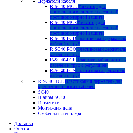
Держатели кабеля
R-SC40-MCD
Фиксатор для
применения в системе пассивной
противопожарной защиты
R-SC40-MCS
Фиксатор для
применения в системе пассивной
противопожарной защиты
R-SC40-PCD
Пластиковый держатель
кабелей и труб
R-SC40-PCO
Пластиковый держатель
кабелей и труб
R-SC40-PCR
Пластиковый держатель
кабелей и труб с регуляцией
R-SC40-PCS
Пластиковый держатель
кабелей и труб
R-SC40-TCD
Пластиковый держатель для
крепления плоских кабелей
SC40
Шайбы SC40
Герметики
Монтажная пена
Скобы для степплера
Доставка
Оплата