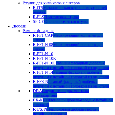
Втулки для химических анкеров
R-ITS
Металлическая втулка с внутренней
резьбой
R-PLS
Пластиковая втулка
SP-CE
Стальная сетчатая втулка
Дюбели
Рамные фасадные
R-FF1-CAP
Маскирующий колпачек для
анкера
R-FF1-N 08
Маскирующий колпачек для
анкера
R-FF1-N 10
R-FF1-N 10K
R-FF1-N 10L
Рамный фасадный дюбель с
шурупом с потайной головкой из оц. стали
R-FF1-N 14
Рамный фасадный дюбель с
шурупом с потайной головкой из оц. стали
R-FFS-N
Рамный фасадный дюбель с
шурупом с потайной головкой из оц. стали
DRA
Соединители для монтажа
гипсокартона
FX-N
Нейлоновый дюбель-гвоздь с потайной
головкой
R-FX-N
Нейлоновый дюбель-гвоздь с
потайной головкой