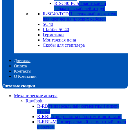
R-SC40-PCS
Пластиковый
держатель кабелей и труб
R-SC40-TCD
Пластиковый держатель
для крепления плоских кабелей
SC40
Шайбы SC40
Герметики
Монтажная пена
Скобы для степплера
Доставка
Оплата
Контакты
О Компании
Оптовые скидки
Механические анкера
Rawlbolt
R-RB
Универсальный сегментный анкер-
втулка
R-RBL
Анкер-гильза с болтом и шпилькой
R-RBL-M
Универсальный сегментный анкер
с болтом