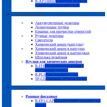
R-XPTIIIHD
Клиновой анкер из
горячеоцинкованной стали
Химические анкера
Аккумуляторные дозаторы
Дозирующие трубки
Ершики для прочистки отверстий
Ручные дозаторы
Смесители
Химический анкер (капсулы)
Химический анкер в капсулах
Химический анкер в картриджах
Шпилька резьбовая
Втулки для химических анкеров
R-ITS
Металлическая втулка с
внутренней резьбой
R-PLS
Пластиковая втулка
SP-CE
Стальная сетчатая втулка
Дюбели
Рамные фасадные
R-FF1-CAP
Маскирующий колпачек для
анкера