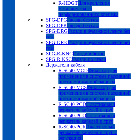
R-HDGT
Для крепления
металлического
перфорированного крепежа
SPG-DPG
Гвозди без газа
SPG-DPK
Гвозди без газа
SPG-DRG
Гвозди в бумажной ленте без
газа
SPG-DRK
Гвозди в бумажной ленте без
газа
SPG-R-KNC
Гвозди в бетон
SPG-R-KSC
Гвозди по стали
Держатели кабеля
R-SC40-MCD
Фиксатор для
применения в системе пассивной
противопожарной защиты
R-SC40-MCS
Фиксатор для
применения в системе пассивной
противопожарной защиты
R-SC40-PCD
Пластиковый
держатель кабелей и труб
R-SC40-PCO
Пластиковый
держатель кабелей и труб
R-SC40-PCR
Пластиковый
держатель кабелей и труб с
регуляцией