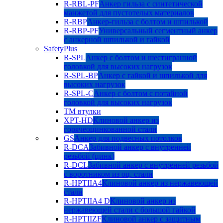
R-RBL-PF
Анкер гильза с синтетической
манжетой для пустотелых материалов
R-RBP
Анкер-гильза с болтом и шпилькой
R-RBP-PF
Универсальный сегментный анкер
с анкерной шпилькой и гайкой
SafetyPlus
R-SPL
Анкер с болтом и шестигранной
головкой для высоких нагрузок
R-SPL-BP
Анкер с гайкой и шпилькой для
высоких нагрузок
R-SPL-C
Анкер с болтом с потайной
головкой для высоких нагрузок
TM втулки
XPT-HD
Клиновой анкер из
горячеоцинкованной стали
GS
Анкер для подвесных потолков
R-DCA
Забивной анкер с внутренней
резьбой (цинк)
R-DCL
Забивной анкер с внутренней резьбой
с воротником из оц. стали
R-HPTIIA4
Клиновой анкер из нержавеющей
стали
R-HPTIIA4 D
Клиновой анкер из
нержавеющей стали с большой гайкой
R-HPTIIZF
Клиновой анкер с защитным