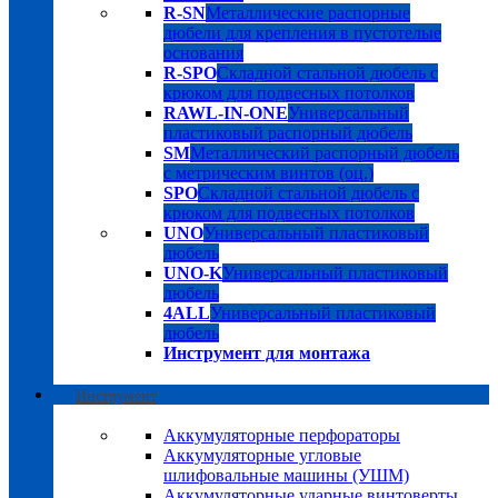
R-SN
Металлические распорные
дюбели для крепления в пустотелые
основания
R-SPO
Складной стальной дюбель с
крюком для подвесных потолков
RAWL-IN-ONE
Универсальный
пластиковый распорный дюбель
SM
Металлический распорный дюбель
с метрическим винтов (оц.)
SPO
Складной стальной дюбель с
крюком для подвесных потолков
UNO
Универсальный пластиковый
дюбель
UNO-K
Универсальный пластиковый
дюбель
4ALL
Универсальный пластиковый
дюбель
Инструмент для монтажа
Инструмент
Аккумуляторные перфораторы
Аккумуляторные угловые
шлифовальные машины (УШМ)
Аккумуляторные ударные винтоверты