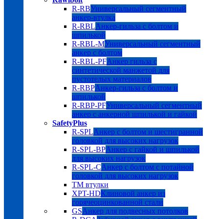
R-RB
Универсальный сегментный
анкер-втулка
R-RBL
Анкер-гильза с болтом и
шпилькой
R-RBL-M
Универсальный сегментный
анкер с болтом
R-RBL-PF
Анкер гильза с
синтетической манжетой для
пустотелых материалов
R-RBP
Анкер-гильза с болтом и
шпилькой
R-RBP-PF
Универсальный сегментный
анкер с анкерной шпилькой и гайкой
SafetyPlus
R-SPL
Анкер с болтом и шестигранной
головкой для высоких нагрузок
R-SPL-BP
Анкер с гайкой и шпилькой
для высоких нагрузок
R-SPL-C
Анкер с болтом с потайной
головкой для высоких нагрузок
TM втулки
XPT-HD
Клиновой анкер из
горячеоцинкованной стали
GS
Анкер для подвесных потолков