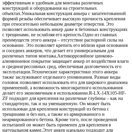
эффективным и удобным для монтажа различных
конструкций и оборудования на строительных
объектах.Уникальная конструкция анкера с запатентованной
формой резьбы обеспечивает высокую прочность крепления
при относительно небольшом диаметре отверстия. Это
позволяет использовать анкер даже в бетонных конструкциях
с трещинами, не ослабляя его крепость.Одно из главных
преимуществ этого анкера – отсутствие распорной силы на
основание. Это позволяет крепить его вблизи края основания
и соседних анкеров, что делает его универсальным для
различных типов монтажа.Антикоррозийное цинково-
алюминиевое покрытие защищает анкер от воздействия влаги
и среднеагрессивных сред, обеспечивая долговечность его
эксплуатации.Технические характеристики этого анкера
также заслуживают отдельного упоминания. Разные виды
головок позволяют использовать его для широкого диапазона
применений, а возможность многократного использования
делает его экономичным в использовании.R-LX-14X105-HF-
ZF подходит для крепления на различные глубины – как на
стандартную, так и на уменьшенную. Он может быть
использован для крепления конструкций из бетона с
трещинами и без них, а также из армированного и
неармированного бетона. Кроме того, после проведения
испытаний он может быть применен для крепления в
натуральном камне.Этот анкер идеально подходит для