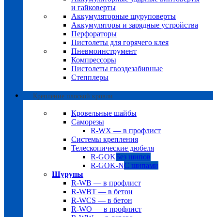
и гайковерты
Аккумуляторные шуруповерты
Аккумуляторы и зарядные устройства
Перфораторы
Пистолеты для горячего клея
Пневмоинструмент
Компрессоры
Пистолеты гвоздезабивные
Степплеры
Крепление плоской кровли
Кровельные шайбы
Саморезы
R-WX — в профлист
Системы крепления
Телескопические дюбеля
R-GOK
Без шипов
R-GOK-N
С шипами
Шурупы
R-WB — в профлист
R-WBT — в бетон
R-WCS — в бетон
R-WO — в профлист