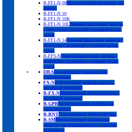
R-FF1-N 08
Маскирующий колпачек для
анкера
R-FF1-N 10
R-FF1-N 10K
R-FF1-N 10L
Рамный фасадный дюбель
с шурупом с потайной головкой из оц.
стали
R-FF1-N 14
Рамный фасадный дюбель с
шурупом с потайной головкой из оц.
стали
R-FFS-N
Рамный фасадный дюбель с
шурупом с потайной головкой из оц.
стали
DRA
Соединители для монтажа
гипсокартона
FX-N
Нейлоновый дюбель-гвоздь с
потайной головкой
R-FX-N
Нейлоновый дюбель-гвоздь с
потайной головкой
R-GPB
Металлический дюбель для
гиспокартона
R-RNT
Пластиковый дюбель-втулка
R-SM
Металлические распорные
дюбели для крепления в пустотелые
основания