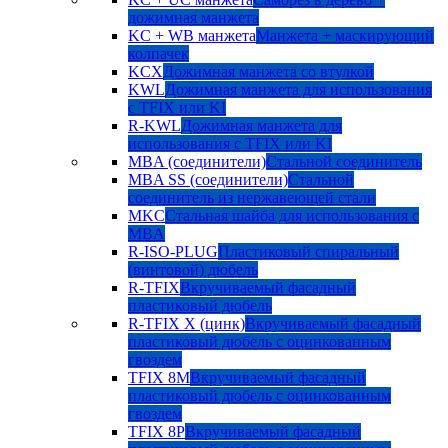
дожимная манжета
KC + WB манжета
Манжета + маскирующий
колпачек
KCX
Дожимная манжета со втулкой
KWL
Дожимная манжета для использования
с TFIX или KI
R-KWL
Дожимная манжета для
использования с TFIX или KI
MBA (соединители)
Стальной соединитель
MBA SS (соединители)
Стальной
соединитель из нержавеющей стали
MKC
Стальная шайба для использования с
MBA
R-ISO-PLUG
Пластиковый спиральный
(винтовой) дюбель
R-TFIX
Вкручиваемый фасадный
пластиковый дюбель
R-TFIX X (цинк)
Вкручиваемый фасадный
пластиковый дюбель с оцинкованным
гвоздем
TFIX 8M
Вкручиваемый фасадный
пластиковый дюбель с оцинкованным
гвоздем
TFIX 8P
Вкручиваемый фасадный