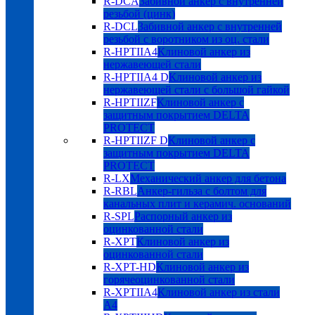
R-DCA
Забивной анкер с внутренней
резьбой (цинк)
R-DCL
Забивной анкер с внутренней
резьбой с воротником из оц. стали
R-HPTIIA4
Клиновой анкер из
нержавеющей стали
R-HPTIIA4 D
Клиновой анкер из
нержавеющей стали с большой гайкой
R-HPTIIZF
Клиновой анкер с
защитным покрытием DELTA
PROTECT
R-HPTIIZF D
Клиновой анкер с
защитным покрытием DELTA
PROTECT
R-LX
Механический анкер для бетона
R-RBL
Анкер-гильза с болтом для
канальных плит и керамич. оснований
R-SPL
Распорный анкер из
оцинкованной стали
R-XPT
Клиновой анкер из
оцинкованной стали
R-XPT-HD
Клиновой анкер из
горячеоцинкованной стали
R-XPTIIA4
Клиновой анкер из стали
А4