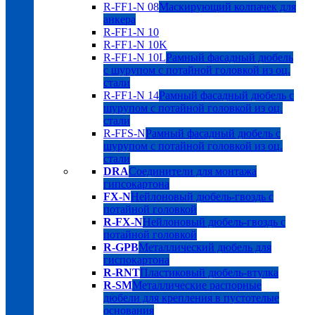
R-FF1-N 08
Маскирующий колпачек для
анкера
R-FF1-N 10
R-FF1-N 10K
R-FF1-N 10L
Рамный фасадный дюбель
с шурупом с потайной головкой из оц.
стали
R-FF1-N 14
Рамный фасадный дюбель с
шурупом с потайной головкой из оц.
стали
R-FFS-N
Рамный фасадный дюбель с
шурупом с потайной головкой из оц.
стали
DRA
Соединители для монтажа
гипсокартона
FX-N
Нейлоновый дюбель-гвоздь с
потайной головкой
R-FX-N
Нейлоновый дюбель-гвоздь с
потайной головкой
R-GPB
Металлический дюбель для
гиспокартона
R-RNT
Пластиковый дюбель-втулка
R-SM
Металлические распорные
дюбели для крепления в пустотелые
основания