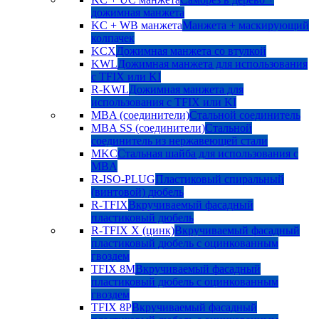
дожимная манжета
KC + WB манжета
Манжета + маскирующий
колпачек
KCX
Дожимная манжета со втулкой
KWL
Дожимная манжета для использования
с TFIX или KI
R-KWL
Дожимная манжета для
использования с TFIX или KI
MBA (соединители)
Стальной соединитель
MBA SS (соединители)
Стальной
соединитель из нержавеющей стали
MKC
Стальная шайба для использования с
MBA
R-ISO-PLUG
Пластиковый спиральный
(винтовой) дюбель
R-TFIX
Вкручиваемый фасадный
пластиковый дюбель
R-TFIX X (цинк)
Вкручиваемый фасадный
пластиковый дюбель с оцинкованным
гвоздем
TFIX 8M
Вкручиваемый фасадный
пластиковый дюбель с оцинкованным
гвоздем
TFIX 8P
Вкручиваемый фасадный