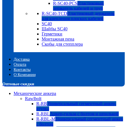
R-SC40-PCS
Пластиковый
держатель кабелей и труб
R-SC40-TCD
Пластиковый держатель
для крепления плоских кабелей
SC40
Шайбы SC40
Герметики
Монтажная пена
Скобы для степплера
Доставка
Оплата
Контакты
О Компании
Оптовые скидки
Механические анкера
Rawlbolt
R-RB
Универсальный сегментный анкер-
втулка
R-RBL
Анкер-гильза с болтом и шпилькой
R-RBL-M
Универсальный сегментный анкер
с болтом