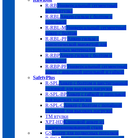
R-RB
Универсальный сегментный
анкер-втулка
R-RBL
Анкер-гильза с болтом и
шпилькой
R-RBL-M
Универсальный сегментный
анкер с болтом
R-RBL-PF
Анкер гильза с
синтетической манжетой для
пустотелых материалов
R-RBP
Анкер-гильза с болтом и
шпилькой
R-RBP-PF
Универсальный сегментный
анкер с анкерной шпилькой и гайкой
SafetyPlus
R-SPL
Анкер с болтом и шестигранной
головкой для высоких нагрузок
R-SPL-BP
Анкер с гайкой и шпилькой
для высоких нагрузок
R-SPL-C
Анкер с болтом с потайной
головкой для высоких нагрузок
TM втулки
XPT-HD
Клиновой анкер из
горячеоцинкованной стали
GS
Анкер для подвесных потолков