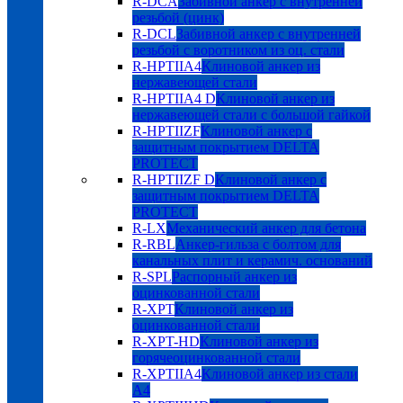
R-DCA
Забивной анкер с внутренней
резьбой (цинк)
R-DCL
Забивной анкер с внутренней
резьбой с воротником из оц. стали
R-HPTIIA4
Клиновой анкер из
нержавеющей стали
R-HPTIIA4 D
Клиновой анкер из
нержавеющей стали с большой гайкой
R-HPTIIZF
Клиновой анкер с
защитным покрытием DELTA
PROTECT
R-HPTIIZF D
Клиновой анкер с
защитным покрытием DELTA
PROTECT
R-LX
Механический анкер для бетона
R-RBL
Анкер-гильза с болтом для
канальных плит и керамич. оснований
R-SPL
Распорный анкер из
оцинкованной стали
R-XPT
Клиновой анкер из
оцинкованной стали
R-XPT-HD
Клиновой анкер из
горячеоцинкованной стали
R-XPTIIA4
Клиновой анкер из стали
А4