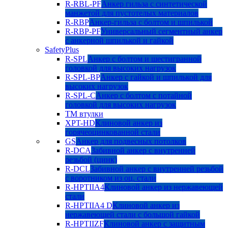
R-RBL-PF
Анкер гильза с синтетической
манжетой для пустотелых материалов
R-RBP
Анкер-гильза с болтом и шпилькой
R-RBP-PF
Универсальный сегментный анкер
с анкерной шпилькой и гайкой
SafetyPlus
R-SPL
Анкер с болтом и шестигранной
головкой для высоких нагрузок
R-SPL-BP
Анкер с гайкой и шпилькой для
высоких нагрузок
R-SPL-C
Анкер с болтом с потайной
головкой для высоких нагрузок
TM втулки
XPT-HD
Клиновой анкер из
горячеоцинкованной стали
GS
Анкер для подвесных потолков
R-DCA
Забивной анкер с внутренней
резьбой (цинк)
R-DCL
Забивной анкер с внутренней резьбой
с воротником из оц. стали
R-HPTIIA4
Клиновой анкер из нержавеющей
стали
R-HPTIIA4 D
Клиновой анкер из
нержавеющей стали с большой гайкой
R-HPTIIZF
Клиновой анкер с защитным