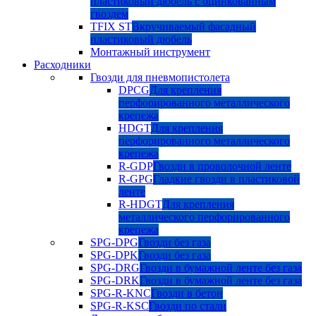
пластиковый дюбель с оцинкованным
гвоздем
TFIX ST
Вкручиваемый фасадный
пластиковый дюбель
Монтажный инструмент
Расходники
Гвозди для пневмопистолета
DPCG
Для крепления
перфорированного металлического
крепежа
HDGT
Для крепления
перфорированного металлического
крепежа
R-GDP
Гвозди в проволочной ленте
R-GPG
Гладкие гвозди в пластиковой
ленте
R-HDGT
Для крепления
металлического перфорированного
крепежа
SPG-DPG
Гвозди без газа
SPG-DPK
Гвозди без газа
SPG-DRG
Гвозди в бумажной ленте без газа
SPG-DRK
Гвозди в бумажной ленте без газа
SPG-R-KNC
Гвозди в бетон
SPG-R-KSC
Гвозди по стали