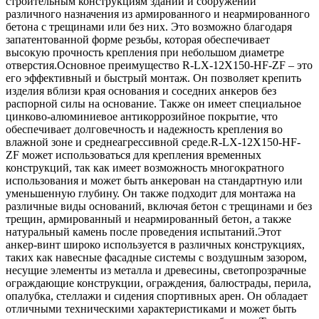
строительным конструкциям зданий и сооружений
различного назначения из армированного и неармированного
бетона с трещинами или без них. Это возможно благодаря
запатентованной форме резьбы, которая обеспечивает
высокую прочность крепления при небольшом диаметре
отверстия.Основное преимущество R-LX-12X150-HF-ZF – это
его эффективный и быстрый монтаж. Он позволяет крепить
изделия вблизи края основания и соседних анкеров без
распорной силы на основание. Также он имеет специальное
цинково-алюминиевое антикоррозийное покрытие, что
обеспечивает долговечность и надежность крепления во
влажной зоне и среднеагрессивной среде.R-LX-12X150-HF-
ZF может использоваться для крепления временных
конструкций, так как имеет возможность многократного
использования и может быть анкерован на стандартную или
уменьшенную глубину. Он также подходит для монтажа на
различные виды оснований, включая бетон с трещинами и без
трещин, армированный и неармированный бетон, а также
натуральный камень после проведения испытаний.Этот
анкер-винт широко используется в различных конструкциях,
таких как навесные фасадные системы с воздушным зазором,
несущие элементы из металла и древесины, светопрозрачные
ограждающие конструкции, ограждения, балюстрады, перила,
опалубка, стеллажи и сидения спортивных арен. Он обладает
отличными техническими характеристиками и может быть