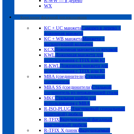
R-WW — в дерево
WX
Крепление фасадной теплоизоляции
KC + UC манжета
Саморез в дерево +
дожимная манжета
KC + WB манжета
Манжета +
маскирующий колпачек
KCX
Дожимная манжета со втулкой
KWL
Дожимная манжета для
использования с TFIX или KI
R-KWL
Дожимная манжета для
использования с TFIX или KI
MBA (соединители)
Стальной
соединитель
MBA SS (соединители)
Стальной
соединитель из нержавеющей стали
MKC
Стальная шайба для
использования с MBA
R-ISO-PLUG
Пластиковый спиральный
(винтовой) дюбель
R-TFIX
Вкручиваемый фасадный
пластиковый дюбель
R-TFIX X (цинк)
Вкручиваемый