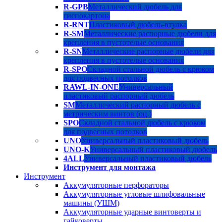
R-GPB
Металлический дюбель для
гиспокартона
R-RNT
Пластиковый дюбель-втулка
R-SM
Металлические распорные дюбели для
крепления в пустотелые основания
R-SN
Металлические распорные дюбели для
крепления в пустотелые основания
R-SPO
Складной стальной дюбель с крюком
для подвесных потолков
RAWL-IN-ONE
Универсальный
пластиковый распорный дюбель
SM
Металлический распорный дюбель с
метрическим винтов (оц.)
SPO
Складной стальной дюбель с крюком
для подвесных потолков
UNO
Универсальный пластиковый дюбель
UNO-K
Универсальный пластиковый дюбель
4ALL
Универсальный пластиковый дюбель
Инструмент для монтажа
Инструмент
Аккумуляторные перфораторы
Аккумуляторные угловые шлифовальные
машины (УШМ)
Аккумуляторные ударные винтоверты и
гайковерты