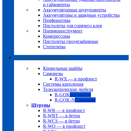
и гайковерты
Аккумуляторные шуруповерты
Аккумуляторы и зарядные устройства
Перфораторы
Пистолеты для горячего клея
Пневмоинструмент
Компрессоры
Пистолеты гвоздезабивные
Степплеры
Крепление плоской кровли
Кровельные шайбы
Саморезы
R-WX — в профлист
Системы крепления
Телескопические дюбеля
R-GOK
Без шипов
R-GOK-N
С шипами
Шурупы
R-WB — в профлист
R-WBT — в бетон
R-WCS — в бетон
R-WO — в профлист