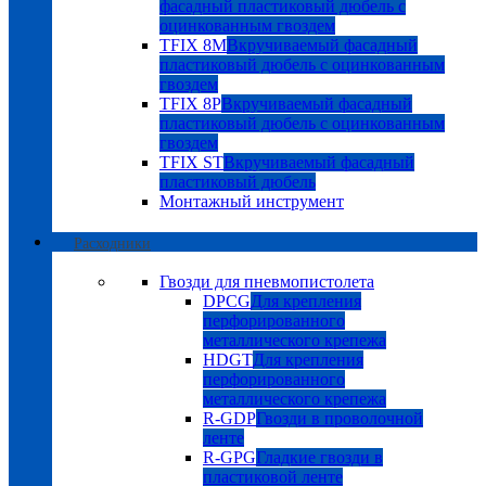
фасадный пластиковый дюбель с
оцинкованным гвоздем
TFIX 8M
Вкручиваемый фасадный
пластиковый дюбель с оцинкованным
гвоздем
TFIX 8P
Вкручиваемый фасадный
пластиковый дюбель с оцинкованным
гвоздем
TFIX ST
Вкручиваемый фасадный
пластиковый дюбель
Монтажный инструмент
Расходники
Гвозди для пневмопистолета
DPCG
Для крепления
перфорированного
металлического крепежа
HDGT
Для крепления
перфорированного
металлического крепежа
R-GDP
Гвозди в проволочной
ленте
R-GPG
Гладкие гвозди в
пластиковой ленте