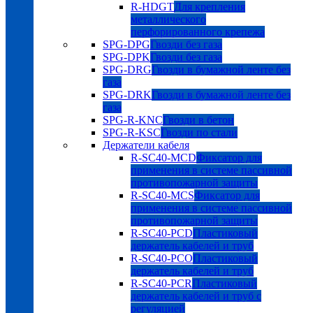
R-HDGT
Для крепления
металлического
перфорированного крепежа
SPG-DPG
Гвозди без газа
SPG-DPK
Гвозди без газа
SPG-DRG
Гвозди в бумажной ленте без
газа
SPG-DRK
Гвозди в бумажной ленте без
газа
SPG-R-KNC
Гвозди в бетон
SPG-R-KSC
Гвозди по стали
Держатели кабеля
R-SC40-MCD
Фиксатор для
применения в системе пассивной
противопожарной защиты
R-SC40-MCS
Фиксатор для
применения в системе пассивной
противопожарной защиты
R-SC40-PCD
Пластиковый
держатель кабелей и труб
R-SC40-PCO
Пластиковый
держатель кабелей и труб
R-SC40-PCR
Пластиковый
держатель кабелей и труб с
регуляцией