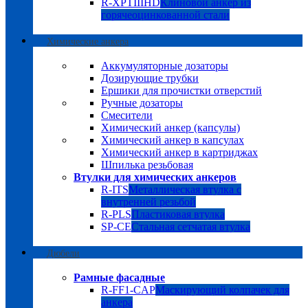
R-XPTIIIHD
Клиновой анкер из
горячеоцинкованной стали
Химические анкера
Аккумуляторные дозаторы
Дозирующие трубки
Ершики для прочистки отверстий
Ручные дозаторы
Смесители
Химический анкер (капсулы)
Химический анкер в капсулах
Химический анкер в картриджах
Шпилька резьбовая
Втулки для химических анкеров
R-ITS
Металлическая втулка с
внутренней резьбой
R-PLS
Пластиковая втулка
SP-CE
Стальная сетчатая втулка
Дюбели
Рамные фасадные
R-FF1-CAP
Маскирующий колпачек для
анкера