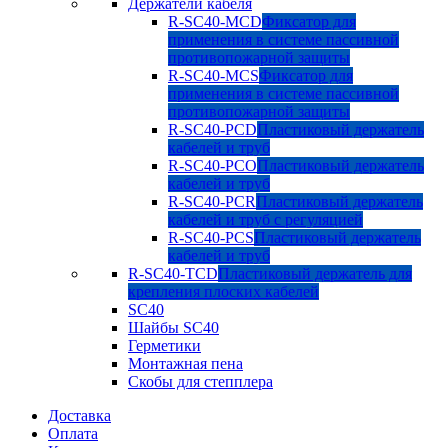
Держатели кабеля
R-SC40-MCD
Фиксатор для
применения в системе пассивной
противопожарной защиты
R-SC40-MCS
Фиксатор для
применения в системе пассивной
противопожарной защиты
R-SC40-PCD
Пластиковый держатель
кабелей и труб
R-SC40-PCO
Пластиковый держатель
кабелей и труб
R-SC40-PCR
Пластиковый держатель
кабелей и труб с регуляцией
R-SC40-PCS
Пластиковый держатель
кабелей и труб
R-SC40-TCD
Пластиковый держатель для
крепления плоских кабелей
SC40
Шайбы SC40
Герметики
Монтажная пена
Скобы для степплера
Доставка
Оплата