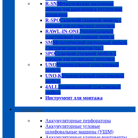
R-SN
Металлические распорные
дюбели для крепления в пустотелые
основания
R-SPO
Складной стальной дюбель с
крюком для подвесных потолков
RAWL-IN-ONE
Универсальный
пластиковый распорный дюбель
SM
Металлический распорный дюбель
с метрическим винтов (оц.)
SPO
Складной стальной дюбель с
крюком для подвесных потолков
UNO
Универсальный пластиковый
дюбель
UNO-K
Универсальный пластиковый
дюбель
4ALL
Универсальный пластиковый
дюбель
Инструмент для монтажа
Инструмент
Аккумуляторные перфораторы
Аккумуляторные угловые
шлифовальные машины (УШМ)
Аккумуляторные ударные винтоверты