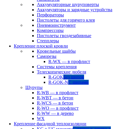
Аккумуляторные шуруповерты
Аккумуляторы и зарядные устройства
Перфораторы
Пистолеты для горячего клея
Пневмоинструмент
Компрессоры
Пистолеты гвоздезабивные
Степплеры
Крепление плоской кровли
Кровельные шайбы
Саморезы
R-WX — в профлист
Системы крепления
Телескопические дюбеля
R-GOK
Без шипов
R-GOK-N
С шипами
Шурупы
R-WB — в профлист
R-WBT — в бетон
R-WCS — в бетон
R-WO — в профлист
R-WW — в дерево
WX
Крепление фасадной теплоизоляции
KC + UC манжета
Саморез в дерево +