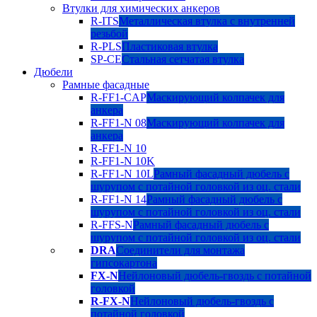
Втулки для химических анкеров
R-ITS
Металлическая втулка с внутренней
резьбой
R-PLS
Пластиковая втулка
SP-CE
Стальная сетчатая втулка
Дюбели
Рамные фасадные
R-FF1-CAP
Маскирующий колпачек для
анкера
R-FF1-N 08
Маскирующий колпачек для
анкера
R-FF1-N 10
R-FF1-N 10K
R-FF1-N 10L
Рамный фасадный дюбель с
шурупом с потайной головкой из оц. стали
R-FF1-N 14
Рамный фасадный дюбель с
шурупом с потайной головкой из оц. стали
R-FFS-N
Рамный фасадный дюбель с
шурупом с потайной головкой из оц. стали
DRA
Соединители для монтажа
гипсокартона
FX-N
Нейлоновый дюбель-гвоздь с потайной
головкой
R-FX-N
Нейлоновый дюбель-гвоздь с
потайной головкой