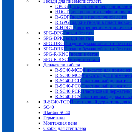
Гвозди для пневмопистолета
DPCG
Для крепления перфорированно
HDGT
Для крепления перфорированн
R-GDP
Гвозди в проволочной ленте
R-GPG
Гладкие гвозди в пластиковой
R-HDGT
Для крепления металлическ
SPG-DPG
Гвозди без газа
SPG-DPK
Гвозди без газа
SPG-DRG
Гвозди в бумажной ленте без газа
SPG-DRK
Гвозди в бумажной ленте без газа
SPG-R-KNC
Гвозди в бетон
SPG-R-KSC
Гвозди по стали
Держатели кабеля
R-SC40-MCD
Фиксатор для применен
R-SC40-MCS
Фиксатор для применен
R-SC40-PCD
Пластиковый держатель 
R-SC40-PCO
Пластиковый держатель 
R-SC40-PCR
Пластиковый держатель к
R-SC40-PCS
Пластиковый держатель к
R-SC40-TCD
Пластиковый держатель для к
SC40
Шайбы SC40
Герметики
Монтажная пена
Скобы для степплера