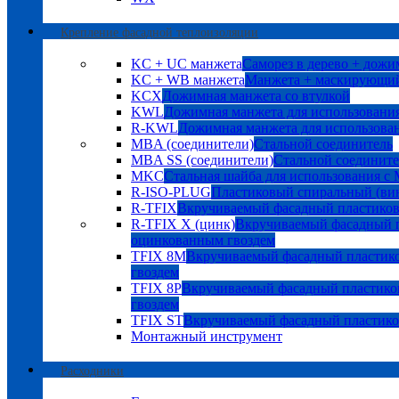
Крепление фасадной теплоизоляции
KC + UC манжета
Саморез в дерево + дожи
KC + WB манжета
Манжета + маскирующий
KCX
Дожимная манжета со втулкой
KWL
Дожимная манжета для использования
R-KWL
Дожимная манжета для использован
MBA (соединители)
Стальной соединитель
MBA SS (соединители)
Стальной соедините
MKC
Стальная шайба для использования с
R-ISO-PLUG
Пластиковый спиральный (ви
R-TFIX
Вкручиваемый фасадный пластико
R-TFIX X (цинк)
Вкручиваемый фасадный п
оцинкованным гвоздем
TFIX 8M
Вкручиваемый фасадный пластик
гвоздем
TFIX 8P
Вкручиваемый фасадный пластико
гвоздем
TFIX ST
Вкручиваемый фасадный пластик
Монтажный инструмент
Расходники