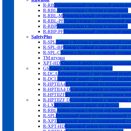
R-RB
Универсальный сегментный анкер-вт
R-RBL
Анкер-гильза с болтом и шпилькой
R-RBL-M
Универсальный сегментный анкер
R-RBL-PF
Анкер гильза с синтетической м
R-RBP
Анкер-гильза с болтом и шпилькой
R-RBP-PF
Универсальный сегментный анке
SafetyPlus
R-SPL
Анкер с болтом и шестигранной гол
R-SPL-BP
Анкер с гайкой и шпилькой для 
R-SPL-C
Анкер с болтом с потайной головк
TM втулки
XPT-HD
Клиновой анкер из горячеоцинков
GS
Анкер для подвесных потолков
R-DCA
Забивной анкер с внутренней резьб
R-DCL
Забивной анкер с внутренней резьбо
R-HPTIIA4
Клиновой анкер из нержавеюще
R-HPTIIA4 D
Клиновой анкер из нержавею
R-HPTIIZF
Клиновой анкер с защитным 
R-HPTIIZF D
Клиновой анкер с защитны
R-LX
Механический анкер для бетона
R-RBL
Анкер-гильза с болтом для канальн
R-SPL
Распорный анкер из оцинкованной с
R-XPT
Клиновой анкер из оцинкованной с
R-XPT-HD
Клиновой анкер из горячеоцинк