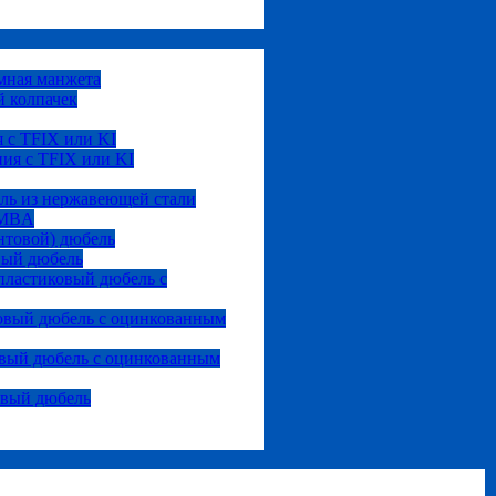
мная манжета
 колпачек
 с TFIX или KI
ия с TFIX или KI
ль из нержавеющей стали
 MBA
нтовой) дюбель
вый дюбель
ластиковый дюбель с
овый дюбель с оцинкованным
вый дюбель с оцинкованным
овый дюбель