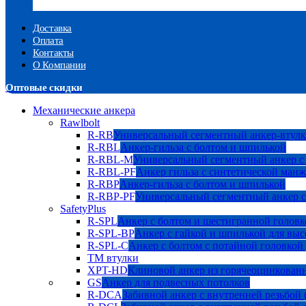
Доставка
Оплата
Контакты
О Компании
Оптовые скидки
Механические анкера
Rawlbolt
R-RB
Универсальный сегментный анкер-втулк
R-RBL
Анкер-гильза с болтом и шпилькой
R-RBL-M
Универсальный сегментный анкер с
R-RBL-PF
Анкер гильза с синтетической манж
R-RBP
Анкер-гильза с болтом и шпилькой
R-RBP-PF
Универсальный сегментный анкер с
SafetyPlus
R-SPL
Анкер с болтом и шестигранной головк
R-SPL-BP
Анкер с гайкой и шпилькой для выс
R-SPL-C
Анкер с болтом с потайной головкой
TM втулки
XPT-HD
Клиновой анкер из горячеоцинкован
GS
Анкер для подвесных потолков
R-DCA
Забивной анкер с внутренней резьбой 