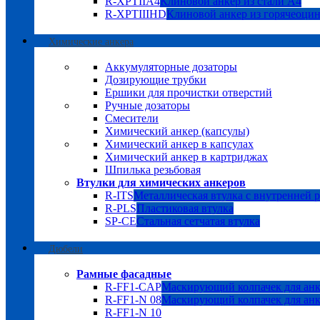
R-XPTIIA4
Клиновой анкер из стали А4
R-XPTIIIHD
Клиновой анкер из горячеоци
Химические анкера
Аккумуляторные дозаторы
Дозирующие трубки
Ершики для прочистки отверстий
Ручные дозаторы
Смесители
Химический анкер (капсулы)
Химический анкер в капсулах
Химический анкер в картриджах
Шпилька резьбовая
Втулки для химических анкеров
R-ITS
Металлическая втулка с внутренней 
R-PLS
Пластиковая втулка
SP-CE
Стальная сетчатая втулка
Дюбели
Рамные фасадные
R-FF1-CAP
Маскирующий колпачек для анк
R-FF1-N 08
Маскирующий колпачек для анк
R-FF1-N 10