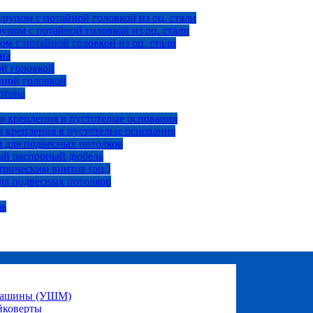
рупом с потайной головкой из оц. стали
пом с потайной головкой из оц. стали
м с потайной головкой из оц. стали
на
ой головкой
йной головкой
ртона
я крепления в пустотелые основания
 крепления в пустотелые основания
 для подвесных потолков
ый распорный дюбель
рическим винтов (оц.)
ля подвесных потолков
ль
 машины (УШМ)
йковерты