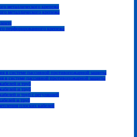
го металлического крепежа
ого металлического крепежа
 ленте
ого перфорированного крепежа
ия в системе пассивной противопожарной защиты
ия в системе пассивной противопожарной защиты
кабелей и труб
кабелей и труб
абелей и труб с регуляцией
абелей и труб
репления плоских кабелей