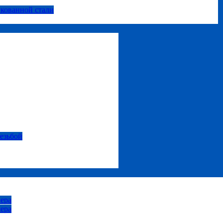
нкованной стали
резьбой
ера
ера