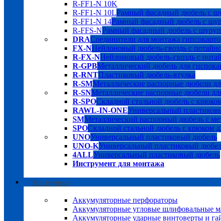
R-FF1-N 10K
R-FF1-N 10L
Рамный фасадный дюбель с шу
R-FF1-N 14
Рамный фасадный дюбель с шуру
R-FFS-N
Рамный фасадный дюбель с шурупо
DRA
Соединители для монтажа гипсокарто
FX-N
Нейлоновый дюбель-гвоздь с потайн
R-FX-N
Нейлоновый дюбель-гвоздь с пота
R-GPB
Металлический дюбель для гиспока
R-RNT
Пластиковый дюбель-втулка
R-SM
Металлические распорные дюбели дл
R-SN
Металлические распорные дюбели для
R-SPO
Складной стальной дюбель с крюком
RAWL-IN-ONE
Универсальный пластиков
SM
Металлический распорный дюбель с мет
SPO
Складной стальной дюбель с крюком д
UNO
Универсальный пластиковый дюбель
UNO-K
Универсальный пластиковый дюбе
4ALL
Универсальный пластиковый дюбель
Инструмент для монтажа
Инструмент
Аккумуляторные перфораторы
Аккумуляторные угловые шлифовальные
Аккумуляторные ударные винтоверты и га