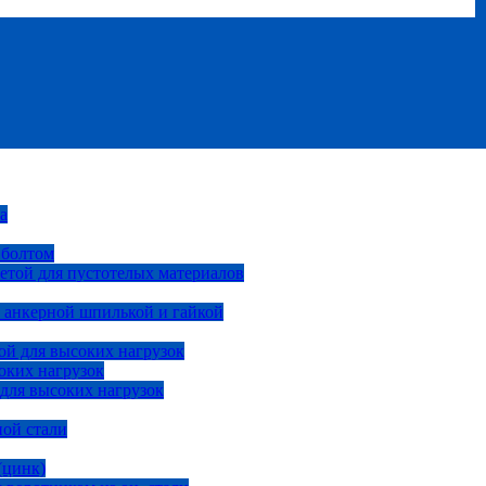
а
 болтом
етой для пустотелых материалов
 анкерной шпилькой и гайкой
ой для высоких нагрузок
оких нагрузок
 для высоких нагрузок
ной стали
(цинк)