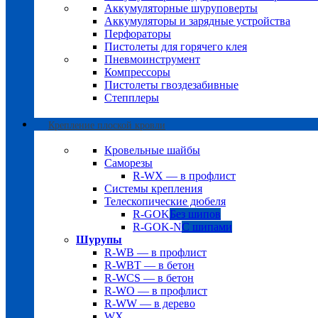
Аккумуляторные шуруповерты
Аккумуляторы и зарядные устройства
Перфораторы
Пистолеты для горячего клея
Пневмоинструмент
Компрессоры
Пистолеты гвоздезабивные
Степплеры
Крепление плоской кровли
Кровельные шайбы
Саморезы
R-WX — в профлист
Системы крепления
Телескопические дюбеля
R-GOK
Без шипов
R-GOK-N
С шипами
Шурупы
R-WB — в профлист
R-WBT — в бетон
R-WCS — в бетон
R-WO — в профлист
R-WW — в дерево
WX