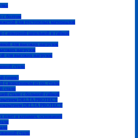
улка
 с болтом
анжетой для пустотелых материалов
р с анкерной шпилькой и гайкой
овкой для высоких нагрузок
высоких нагрузок
ой для высоких нагрузок
анной стали
ой (цинк)
й с воротником из оц. стали
й стали
щей стали с большой гайкой
покрытием DELTA PROTECT
м покрытием DELTA PROTECT
ых плит и керамич. оснований
тали
тали
ованной стали