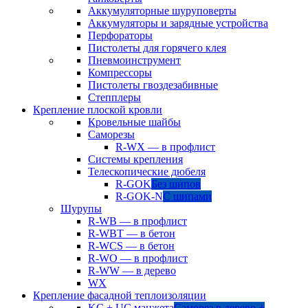
Аккумуляторные шуруповерты
Аккумуляторы и зарядные устройства
Перфораторы
Пистолеты для горячего клея
Пневмоинструмент
Компрессоры
Пистолеты гвоздезабивные
Степплеры
Крепление плоской кровли
Кровельные шайбы
Саморезы
R-WX — в профлист
Системы крепления
Телескопические дюбеля
R-GOK
Без шипов
R-GOK-N
С шипами
Шурупы
R-WB — в профлист
R-WBT — в бетон
R-WCS — в бетон
R-WO — в профлист
R-WW — в дерево
WX
Крепление фасадной теплоизоляции
KC + UC манжета
Саморез в дерево +