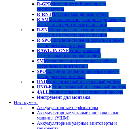
R-GPB
Металлический дюбель для
гиспокартона
R-RNT
Пластиковый дюбель-втулка
R-SM
Металлические распорные дюбели для
крепления в пустотелые основания
R-SN
Металлические распорные дюбели для
крепления в пустотелые основания
R-SPO
Складной стальной дюбель с крюком
для подвесных потолков
RAWL-IN-ONE
Универсальный
пластиковый распорный дюбель
SM
Металлический распорный дюбель с
метрическим винтов (оц.)
SPO
Складной стальной дюбель с крюком
для подвесных потолков
UNO
Универсальный пластиковый дюбель
UNO-K
Универсальный пластиковый дюбель
4ALL
Универсальный пластиковый дюбель
Инструмент для монтажа
Инструмент
Аккумуляторные перфораторы
Аккумуляторные угловые шлифовальные
машины (УШМ)
Аккумуляторные ударные винтоверты и
гайковерты