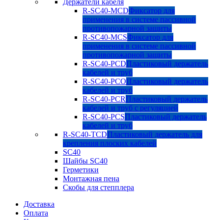
Держатели кабеля
R-SC40-MCD
Фиксатор для
применения в системе пассивной
противопожарной защиты
R-SC40-MCS
Фиксатор для
применения в системе пассивной
противопожарной защиты
R-SC40-PCD
Пластиковый держатель
кабелей и труб
R-SC40-PCO
Пластиковый держатель
кабелей и труб
R-SC40-PCR
Пластиковый держатель
кабелей и труб с регуляцией
R-SC40-PCS
Пластиковый держатель
кабелей и труб
R-SC40-TCD
Пластиковый держатель для
крепления плоских кабелей
SC40
Шайбы SC40
Герметики
Монтажная пена
Скобы для степплера
Доставка
Оплата