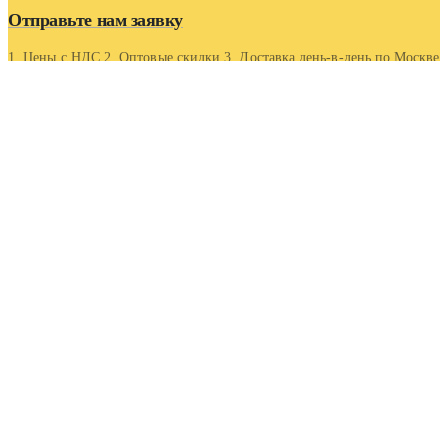
Отправьте нам заявку
1. Цены с НДС 2. Оптовые скидки 3. Доставка день-в-день по Москве
и области 4. Оптовые скидки.
Контакты
Адрес
Московская область, г Люберцы, Котельнический проезд
5
Телефон
+7 (495) 407-88-20