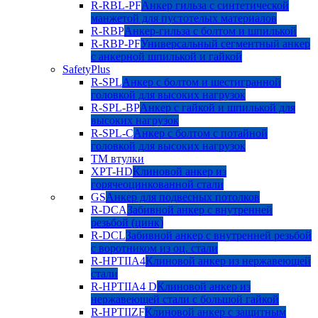
R-RBL-PF
Анкер гильза с синтетической
манжетой для пустотелых материалов
R-RBP
Анкер-гильза с болтом и шпилькой
R-RBP-PF
Универсальный сегментный анкер
с анкерной шпилькой и гайкой
SafetyPlus
R-SPL
Анкер с болтом и шестигранной
головкой для высоких нагрузок
R-SPL-BP
Анкер с гайкой и шпилькой для
высоких нагрузок
R-SPL-C
Анкер с болтом с потайной
головкой для высоких нагрузок
TM втулки
XPT-HD
Клиновой анкер из
горячеоцинкованной стали
GS
Анкер для подвесных потолков
R-DCA
Забивной анкер с внутренней
резьбой (цинк)
R-DCL
Забивной анкер с внутренней резьбой
с воротником из оц. стали
R-HPTIIA4
Клиновой анкер из нержавеющей
стали
R-HPTIIA4 D
Клиновой анкер из
нержавеющей стали с большой гайкой
R-HPTIIZF
Клиновой анкер с защитным