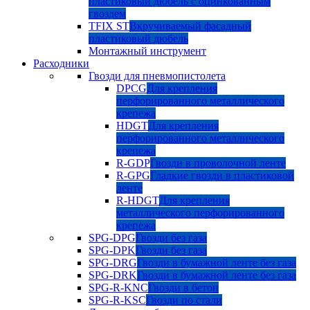
пластиковый дюбель с оцинкованным
гвоздем
TFIX ST
Вкручиваемый фасадный
пластиковый дюбель
Монтажный инструмент
Расходники
Гвозди для пневмопистолета
DPCG
Для крепления
перфорированного металлического
крепежа
HDGT
Для крепления
перфорированного металлического
крепежа
R-GDP
Гвозди в проволочной ленте
R-GPG
Гладкие гвозди в пластиковой
ленте
R-HDGT
Для крепления
металлического перфорированного
крепежа
SPG-DPG
Гвозди без газа
SPG-DPK
Гвозди без газа
SPG-DRG
Гвозди в бумажной ленте без газа
SPG-DRK
Гвозди в бумажной ленте без газа
SPG-R-KNC
Гвозди в бетон
SPG-R-KSC
Гвозди по стали