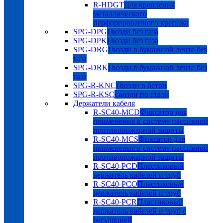
R-HDGT
Для крепления
металлического
перфорированного крепежа
SPG-DPG
Гвозди без газа
SPG-DPK
Гвозди без газа
SPG-DRG
Гвозди в бумажной ленте без
газа
SPG-DRK
Гвозди в бумажной ленте без
газа
SPG-R-KNC
Гвозди в бетон
SPG-R-KSC
Гвозди по стали
Держатели кабеля
R-SC40-MCD
Фиксатор для
применения в системе пассивной
противопожарной защиты
R-SC40-MCS
Фиксатор для
применения в системе пассивной
противопожарной защиты
R-SC40-PCD
Пластиковый
держатель кабелей и труб
R-SC40-PCO
Пластиковый
держатель кабелей и труб
R-SC40-PCR
Пластиковый
держатель кабелей и труб с
регуляцией