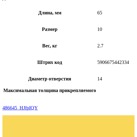
Длина, мм
65
Размер
10
Вес, кг
2.7
Штрих код
5906675442334
Диаметр отверстия
14
Максимальная толщина прикрепляемого
486645_HJfpIQY