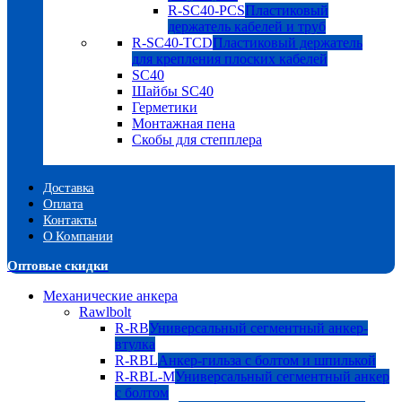
R-SC40-PCS
Пластиковый
держатель кабелей и труб
R-SC40-TCD
Пластиковый держатель
для крепления плоских кабелей
SC40
Шайбы SC40
Герметики
Монтажная пена
Скобы для степплера
Доставка
Оплата
Контакты
О Компании
Оптовые скидки
Механические анкера
Rawlbolt
R-RB
Универсальный сегментный анкер-
втулка
R-RBL
Анкер-гильза с болтом и шпилькой
R-RBL-M
Универсальный сегментный анкер
с болтом