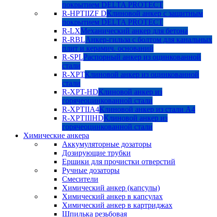
покрытием DELTA PROTECT
R-HPTIIZF D
Клиновой анкер с защитным
покрытием DELTA PROTECT
R-LX
Механический анкер для бетона
R-RBL
Анкер-гильза с болтом для канальных
плит и керамич. оснований
R-SPL
Распорный анкер из оцинкованной
стали
R-XPT
Клиновой анкер из оцинкованной
стали
R-XPT-HD
Клиновой анкер из
горячеоцинкованной стали
R-XPTIIA4
Клиновой анкер из стали А4
R-XPTIIIHD
Клиновой анкер из
горячеоцинкованной стали
Химические анкера
Аккумуляторные дозаторы
Дозирующие трубки
Ершики для прочистки отверстий
Ручные дозаторы
Смесители
Химический анкер (капсулы)
Химический анкер в капсулах
Химический анкер в картриджах
Шпилька резьбовая