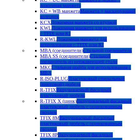
дожимная манжета
KC + WB манжета
Манжета + маскирующий
колпачек
KCX
Дожимная манжета со втулкой
KWL
Дожимная манжета для использования
с TFIX или KI
R-KWL
Дожимная манжета для
использования с TFIX или KI
MBA (соединители)
Стальной соединитель
MBA SS (соединители)
Стальной
соединитель из нержавеющей стали
MKC
Стальная шайба для использования с
MBA
R-ISO-PLUG
Пластиковый спиральный
(винтовой) дюбель
R-TFIX
Вкручиваемый фасадный
пластиковый дюбель
R-TFIX X (цинк)
Вкручиваемый фасадный
пластиковый дюбель с оцинкованным
гвоздем
TFIX 8M
Вкручиваемый фасадный
пластиковый дюбель с оцинкованным
гвоздем
TFIX 8P
Вкручиваемый фасадный