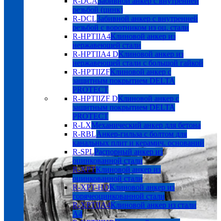
R-DCA
Забивной анкер с внутренней
резьбой (цинк)
R-DCL
Забивной анкер с внутренней
резьбой с воротником из оц. стали
R-HPTIIA4
Клиновой анкер из
нержавеющей стали
R-HPTIIA4 D
Клиновой анкер из
нержавеющей стали с большой гайкой
R-HPTIIZF
Клиновой анкер с
защитным покрытием DELTA
PROTECT
R-HPTIIZF D
Клиновой анкер с
защитным покрытием DELTA
PROTECT
R-LX
Механический анкер для бетона
R-RBL
Анкер-гильза с болтом для
канальных плит и керамич. оснований
R-SPL
Распорный анкер из
оцинкованной стали
R-XPT
Клиновой анкер из
оцинкованной стали
R-XPT-HD
Клиновой анкер из
горячеоцинкованной стали
R-XPTIIA4
Клиновой анкер из стали
А4