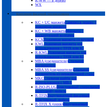
R-WW — в дерево
WX
Крепление фасадной теплоизоляции
KC + UC манжета
Саморез в дерево +
дожимная манжета
KC + WB манжета
Манжета +
маскирующий колпачек
KCX
Дожимная манжета со втулкой
KWL
Дожимная манжета для
использования с TFIX или KI
R-KWL
Дожимная манжета для
использования с TFIX или KI
MBA (соединители)
Стальной
соединитель
MBA SS (соединители)
Стальной
соединитель из нержавеющей стали
MKC
Стальная шайба для
использования с MBA
R-ISO-PLUG
Пластиковый спиральный
(винтовой) дюбель
R-TFIX
Вкручиваемый фасадный
пластиковый дюбель
R-TFIX X (цинк)
Вкручиваемый