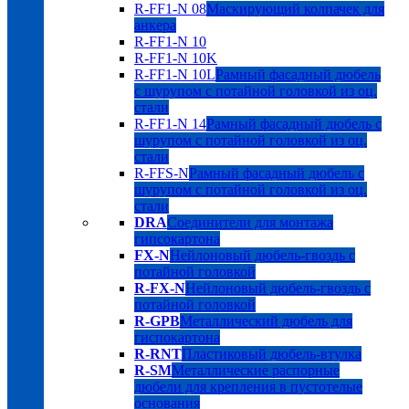
R-FF1-N 08
Маскирующий колпачек для
анкера
R-FF1-N 10
R-FF1-N 10K
R-FF1-N 10L
Рамный фасадный дюбель
с шурупом с потайной головкой из оц.
стали
R-FF1-N 14
Рамный фасадный дюбель с
шурупом с потайной головкой из оц.
стали
R-FFS-N
Рамный фасадный дюбель с
шурупом с потайной головкой из оц.
стали
DRA
Соединители для монтажа
гипсокартона
FX-N
Нейлоновый дюбель-гвоздь с
потайной головкой
R-FX-N
Нейлоновый дюбель-гвоздь с
потайной головкой
R-GPB
Металлический дюбель для
гиспокартона
R-RNT
Пластиковый дюбель-втулка
R-SM
Металлические распорные
дюбели для крепления в пустотелые
основания