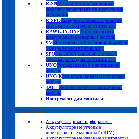
R-SN
Металлические распорные
дюбели для крепления в пустотелые
основания
R-SPO
Складной стальной дюбель с
крюком для подвесных потолков
RAWL-IN-ONE
Универсальный
пластиковый распорный дюбель
SM
Металлический распорный дюбель
с метрическим винтов (оц.)
SPO
Складной стальной дюбель с
крюком для подвесных потолков
UNO
Универсальный пластиковый
дюбель
UNO-K
Универсальный пластиковый
дюбель
4ALL
Универсальный пластиковый
дюбель
Инструмент для монтажа
Инструмент
Аккумуляторные перфораторы
Аккумуляторные угловые
шлифовальные машины (УШМ)
Аккумуляторные ударные винтоверты