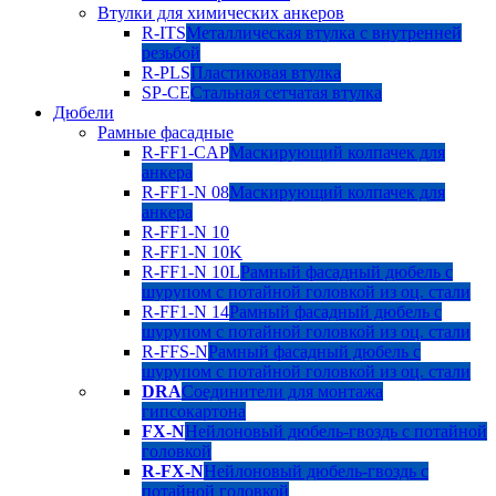
Втулки для химических анкеров
R-ITS
Металлическая втулка с внутренней
резьбой
R-PLS
Пластиковая втулка
SP-CE
Стальная сетчатая втулка
Дюбели
Рамные фасадные
R-FF1-CAP
Маскирующий колпачек для
анкера
R-FF1-N 08
Маскирующий колпачек для
анкера
R-FF1-N 10
R-FF1-N 10K
R-FF1-N 10L
Рамный фасадный дюбель с
шурупом с потайной головкой из оц. стали
R-FF1-N 14
Рамный фасадный дюбель с
шурупом с потайной головкой из оц. стали
R-FFS-N
Рамный фасадный дюбель с
шурупом с потайной головкой из оц. стали
DRA
Соединители для монтажа
гипсокартона
FX-N
Нейлоновый дюбель-гвоздь с потайной
головкой
R-FX-N
Нейлоновый дюбель-гвоздь с
потайной головкой