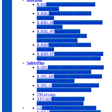
R-RB
Универсальный сегментный
анкер-втулка
R-RBL
Анкер-гильза с болтом и
шпилькой
R-RBL-M
Универсальный сегментный
анкер с болтом
R-RBL-PF
Анкер гильза с
синтетической манжетой для
пустотелых материалов
R-RBP
Анкер-гильза с болтом и
шпилькой
R-RBP-PF
Универсальный сегментный
анкер с анкерной шпилькой и гайкой
SafetyPlus
R-SPL
Анкер с болтом и шестигранной
головкой для высоких нагрузок
R-SPL-BP
Анкер с гайкой и шпилькой
для высоких нагрузок
R-SPL-C
Анкер с болтом с потайной
головкой для высоких нагрузок
TM втулки
XPT-HD
Клиновой анкер из
горячеоцинкованной стали
GS
Анкер для подвесных потолков