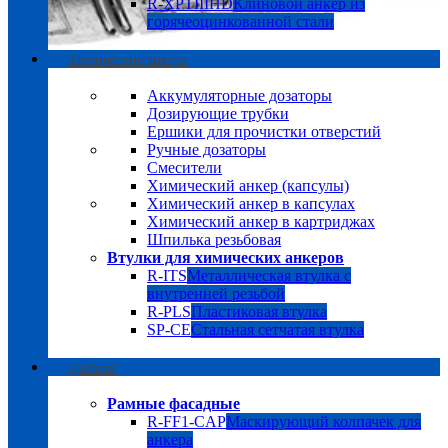
R-XPTIIIHD
Клиновой анкер из
горячеоцинкованной стали
Химические анкера
Аккумуляторные дозаторы
Дозирующие трубки
Ершики для прочистки отверстий
Ручные дозаторы
Смесители
Химический анкер (капсулы)
Химический анкер в капсулах
Химический анкер в картриджах
Шпилька резьбовая
Втулки для химических анкеров
R-ITS
Металлическая втулка с
внутренней резьбой
R-PLS
Пластиковая втулка
SP-CE
Стальная сетчатая втулка
Дюбели
Рамные фасадные
R-FF1-CAP
Маскирующий колпачек для
анкера