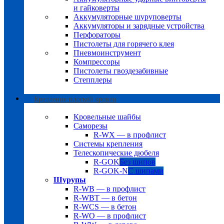
и гайковерты
Аккумуляторные шуруповерты
Аккумуляторы и зарядные устройства
Перфораторы
Пистолеты для горячего клея
Пневмоинструмент
Компрессоры
Пистолеты гвоздезабивные
Степплеры
Крепление плоской кровли
Кровельные шайбы
Саморезы
R-WX — в профлист
Системы крепления
Телескопические дюбеля
R-GOK
Без шипов
R-GOK-N
С шипами
Шурупы
R-WB — в профлист
R-WBT — в бетон
R-WCS — в бетон
R-WO — в профлист