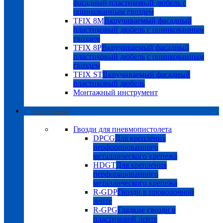
фасадный пластиковый дюбель с
оцинкованным гвоздем
TFIX 8M
Вкручиваемый фасадный
пластиковый дюбель с оцинкованным
гвоздем
TFIX 8P
Вкручиваемый фасадный
пластиковый дюбель с оцинкованным
гвоздем
TFIX ST
Вкручиваемый фасадный
пластиковый дюбель
Монтажный инструмент
Расходники
Гвозди для пневмопистолета
DPCG
Для крепления
перфорированного
металлического крепежа
HDGT
Для крепления
перфорированного
металлического крепежа
R-GDP
Гвозди в проволочной
ленте
R-GPG
Гладкие гвозди в
пластиковой ленте