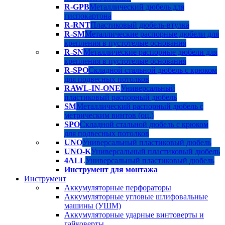
R-GPB
Металлический дюбель для
гиспокартона
R-RNT
Пластиковый дюбель-втулка
R-SM
Металлические распорные дюбели для
крепления в пустотелые основания
R-SN
Металлические распорные дюбели для
крепления в пустотелые основания
R-SPO
Складной стальной дюбель с крюком
для подвесных потолков
RAWL-IN-ONE
Универсальный
пластиковый распорный дюбель
SM
Металлический распорный дюбель с
метрическим винтов (оц.)
SPO
Складной стальной дюбель с крюком
для подвесных потолков
UNO
Универсальный пластиковый дюбель
UNO-K
Универсальный пластиковый дюбель
4ALL
Универсальный пластиковый дюбель
Инструмент для монтажа
Инструмент
Аккумуляторные перфораторы
Аккумуляторные угловые шлифовальные
машины (УШМ)
Аккумуляторные ударные винтоверты и
гайковерты