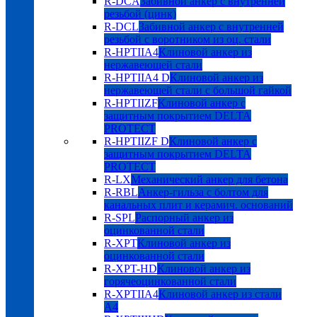
R-DCA
Забивной анкер с внутренней
резьбой (цинк)
R-DCL
Забивной анкер с внутренней
резьбой с воротником из оц. стали
R-HPTIIA4
Клиновой анкер из
нержавеющей стали
R-HPTIIA4 D
Клиновой анкер из
нержавеющей стали с большой гайкой
R-HPTIIZF
Клиновой анкер с
защитным покрытием DELTA
PROTECT
R-HPTIIZF D
Клиновой анкер с
защитным покрытием DELTA
PROTECT
R-LX
Механический анкер для бетона
R-RBL
Анкер-гильза с болтом для
канальных плит и керамич. оснований
R-SPL
Распорный анкер из
оцинкованной стали
R-XPT
Клиновой анкер из
оцинкованной стали
R-XPT-HD
Клиновой анкер из
горячеоцинкованной стали
R-XPTIIA4
Клиновой анкер из стали
А4