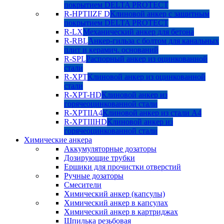
покрытием DELTA PROTECT
R-HPTIIZF D
Клиновой анкер с защитным
покрытием DELTA PROTECT
R-LX
Механический анкер для бетона
R-RBL
Анкер-гильза с болтом для канальных
плит и керамич. оснований
R-SPL
Распорный анкер из оцинкованной
стали
R-XPT
Клиновой анкер из оцинкованной
стали
R-XPT-HD
Клиновой анкер из
горячеоцинкованной стали
R-XPTIIA4
Клиновой анкер из стали А4
R-XPTIIIHD
Клиновой анкер из
горячеоцинкованной стали
Химические анкера
Аккумуляторные дозаторы
Дозирующие трубки
Ершики для прочистки отверстий
Ручные дозаторы
Смесители
Химический анкер (капсулы)
Химический анкер в капсулах
Химический анкер в картриджах
Шпилька резьбовая