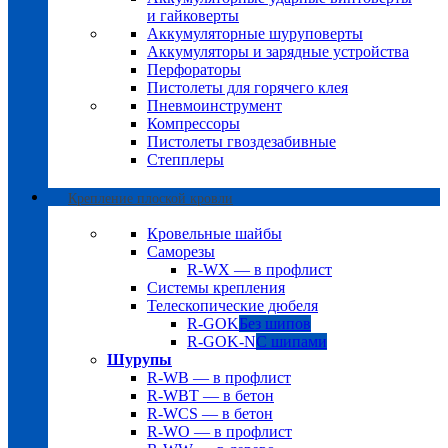
и гайковерты
Аккумуляторные шуруповерты
Аккумуляторы и зарядные устройства
Перфораторы
Пистолеты для горячего клея
Пневмоинструмент
Компрессоры
Пистолеты гвоздезабивные
Степплеры
Крепление плоской кровли
Кровельные шайбы
Саморезы
R-WX — в профлист
Системы крепления
Телескопические дюбеля
R-GOK
Без шипов
R-GOK-N
С шипами
Шурупы
R-WB — в профлист
R-WBT — в бетон
R-WCS — в бетон
R-WO — в профлист