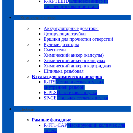
R-XPTIIIHD
Клиновой анкер из
горячеоцинкованной стали
Химические анкера
Аккумуляторные дозаторы
Дозирующие трубки
Ершики для прочистки отверстий
Ручные дозаторы
Смесители
Химический анкер (капсулы)
Химический анкер в капсулах
Химический анкер в картриджах
Шпилька резьбовая
Втулки для химических анкеров
R-ITS
Металлическая втулка с
внутренней резьбой
R-PLS
Пластиковая втулка
SP-CE
Стальная сетчатая втулка
Дюбели
Рамные фасадные
R-FF1-CAP
Маскирующий колпачек для
анкера