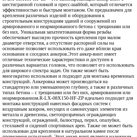
шестигранной головкой и пресс-шайбой, который отличается
эффективностью и быстрым монтажом. Он предназначен для
крепления различных изделий и оборудования к
строительным конструкциям зданий и сооружений из
армированного и неармированного бетона с трещинами или
без них. Уникальная запатентованная форма резьбы
обеспечивает высокую прочность крепления при малом
диаметре отверстия, а отсутствие распорной силы на
основание позволяет использовать его даже вблизи края
основания и соседних анкеров.Этот анкер-винт имеет
отличные технические характеристики и доступен в
различных вариантах головок, что позволяет его использовать
для широкого спектра задач. Он также может быть
многократно использован и подходит для монтажа временных
конструкций. Анкеровка может производиться на
стандартную или уменьшенную глубину, а также в различных
типах бетона – с трещинами или без них, армированном или
неармированном.R-LX-08X150-HF-ZP идеально подходит для
монтажа конструкций навесных фасадных систем с
воздушным зазором, несущих и самонесущих элементов из
металла и древесины, светопрозрачных ограждающих
конструкций, ограждений, балюстрад, перил, опалубки,
стеллажей и сидений спортивных арен. Также он может быть
использован для крепления в натуральном камне после
проведения испытаний. Этот анкер-винт является надежным