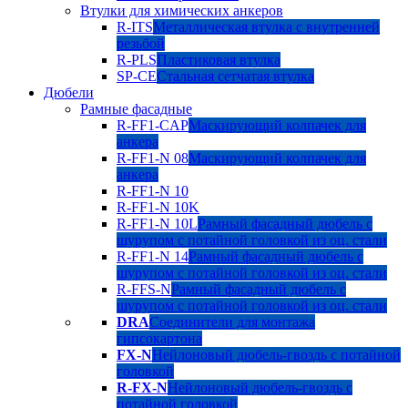
Втулки для химических анкеров
R-ITS
Металлическая втулка с внутренней
резьбой
R-PLS
Пластиковая втулка
SP-CE
Стальная сетчатая втулка
Дюбели
Рамные фасадные
R-FF1-CAP
Маскирующий колпачек для
анкера
R-FF1-N 08
Маскирующий колпачек для
анкера
R-FF1-N 10
R-FF1-N 10K
R-FF1-N 10L
Рамный фасадный дюбель с
шурупом с потайной головкой из оц. стали
R-FF1-N 14
Рамный фасадный дюбель с
шурупом с потайной головкой из оц. стали
R-FFS-N
Рамный фасадный дюбель с
шурупом с потайной головкой из оц. стали
DRA
Соединители для монтажа
гипсокартона
FX-N
Нейлоновый дюбель-гвоздь с потайной
головкой
R-FX-N
Нейлоновый дюбель-гвоздь с
потайной головкой