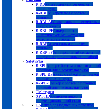
R-RB
Универсальный сегментный
анкер-втулка
R-RBL
Анкер-гильза с болтом и
шпилькой
R-RBL-M
Универсальный сегментный
анкер с болтом
R-RBL-PF
Анкер гильза с
синтетической манжетой для
пустотелых материалов
R-RBP
Анкер-гильза с болтом и
шпилькой
R-RBP-PF
Универсальный сегментный
анкер с анкерной шпилькой и гайкой
SafetyPlus
R-SPL
Анкер с болтом и шестигранной
головкой для высоких нагрузок
R-SPL-BP
Анкер с гайкой и шпилькой
для высоких нагрузок
R-SPL-C
Анкер с болтом с потайной
головкой для высоких нагрузок
TM втулки
XPT-HD
Клиновой анкер из
горячеоцинкованной стали
GS
Анкер для подвесных потолков