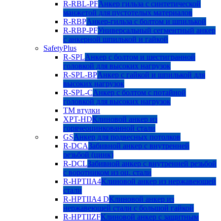
R-RBL-PF
Анкер гильза с синтетической
манжетой для пустотелых материалов
R-RBP
Анкер-гильза с болтом и шпилькой
R-RBP-PF
Универсальный сегментный анкер
с анкерной шпилькой и гайкой
SafetyPlus
R-SPL
Анкер с болтом и шестигранной
головкой для высоких нагрузок
R-SPL-BP
Анкер с гайкой и шпилькой для
высоких нагрузок
R-SPL-C
Анкер с болтом с потайной
головкой для высоких нагрузок
TM втулки
XPT-HD
Клиновой анкер из
горячеоцинкованной стали
GS
Анкер для подвесных потолков
R-DCA
Забивной анкер с внутренней
резьбой (цинк)
R-DCL
Забивной анкер с внутренней резьбой
с воротником из оц. стали
R-HPTIIA4
Клиновой анкер из нержавеющей
стали
R-HPTIIA4 D
Клиновой анкер из
нержавеющей стали с большой гайкой
R-HPTIIZF
Клиновой анкер с защитным