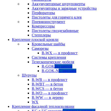
Аккумуляторные шуруповерты
Аккумуляторы и зарядные устройства
Перфораторы
Пистолеты для горячего клея
Пневмоинструмент
Компрессоры
Пистолеты гвоздезабивные
Степплеры
Крепление плоской кровли
Кровельные шайбы
Саморезы
R-WX — в профлист
Системы крепления
Телескопические дюбеля
R-GOK
Без шипов
R-GOK-N
С шипами
Шурупы
R-WB — в профлист
R-WBT — в бетон
R-WCS — в бетон
R-WO — в профлист
R-WW — в дерево
WX
Крепление фасадной теплоизоляции
KC + UC манжета
Саморез в дерево +