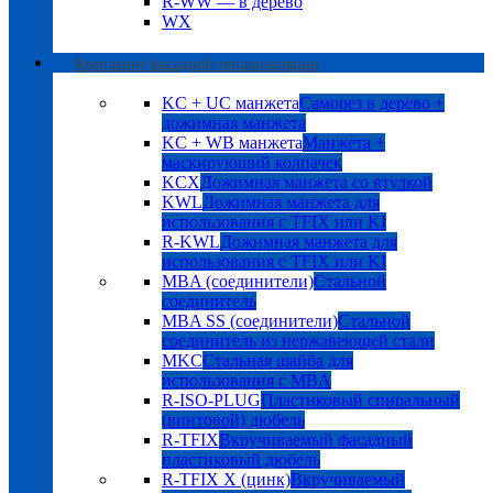
R-WW — в дерево
WX
Крепление фасадной теплоизоляции
KC + UC манжета
Саморез в дерево +
дожимная манжета
KC + WB манжета
Манжета +
маскирующий колпачек
KCX
Дожимная манжета со втулкой
KWL
Дожимная манжета для
использования с TFIX или KI
R-KWL
Дожимная манжета для
использования с TFIX или KI
MBA (соединители)
Стальной
соединитель
MBA SS (соединители)
Стальной
соединитель из нержавеющей стали
MKC
Стальная шайба для
использования с MBA
R-ISO-PLUG
Пластиковый спиральный
(винтовой) дюбель
R-TFIX
Вкручиваемый фасадный
пластиковый дюбель
R-TFIX X (цинк)
Вкручиваемый