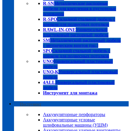
R-SN
Металлические распорные
дюбели для крепления в пустотелые
основания
R-SPO
Складной стальной дюбель с
крюком для подвесных потолков
RAWL-IN-ONE
Универсальный
пластиковый распорный дюбель
SM
Металлический распорный дюбель
с метрическим винтов (оц.)
SPO
Складной стальной дюбель с
крюком для подвесных потолков
UNO
Универсальный пластиковый
дюбель
UNO-K
Универсальный пластиковый
дюбель
4ALL
Универсальный пластиковый
дюбель
Инструмент для монтажа
Инструмент
Аккумуляторные перфораторы
Аккумуляторные угловые
шлифовальные машины (УШМ)
Аккумуляторные ударные винтоверты