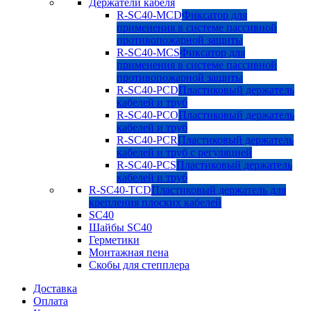
Держатели кабеля
R-SC40-MCD
Фиксатор для
применения в системе пассивной
противопожарной защиты
R-SC40-MCS
Фиксатор для
применения в системе пассивной
противопожарной защиты
R-SC40-PCD
Пластиковый держатель
кабелей и труб
R-SC40-PCO
Пластиковый держатель
кабелей и труб
R-SC40-PCR
Пластиковый держатель
кабелей и труб с регуляцией
R-SC40-PCS
Пластиковый держатель
кабелей и труб
R-SC40-TCD
Пластиковый держатель для
крепления плоских кабелей
SC40
Шайбы SC40
Герметики
Монтажная пена
Скобы для степплера
Доставка
Оплата