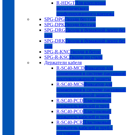
R-HDGT
Для крепления
металлического
перфорированного крепежа
SPG-DPG
Гвозди без газа
SPG-DPK
Гвозди без газа
SPG-DRG
Гвозди в бумажной ленте без
газа
SPG-DRK
Гвозди в бумажной ленте без
газа
SPG-R-KNC
Гвозди в бетон
SPG-R-KSC
Гвозди по стали
Держатели кабеля
R-SC40-MCD
Фиксатор для
применения в системе пассивной
противопожарной защиты
R-SC40-MCS
Фиксатор для
применения в системе пассивной
противопожарной защиты
R-SC40-PCD
Пластиковый
держатель кабелей и труб
R-SC40-PCO
Пластиковый
держатель кабелей и труб
R-SC40-PCR
Пластиковый
держатель кабелей и труб с
регуляцией