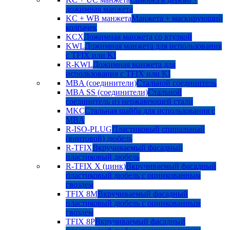
дожимная манжета
KC + WB манжета
Манжета + маскирующий
колпачек
KCX
Дожимная манжета со втулкой
KWL
Дожимная манжета для использования
с TFIX или KI
R-KWL
Дожимная манжета для
использования с TFIX или KI
MBA (соединители)
Стальной соединитель
MBA SS (соединители)
Стальной
соединитель из нержавеющей стали
MKC
Стальная шайба для использования с
MBA
R-ISO-PLUG
Пластиковый спиральный
(винтовой) дюбель
R-TFIX
Вкручиваемый фасадный
пластиковый дюбель
R-TFIX X (цинк)
Вкручиваемый фасадный
пластиковый дюбель с оцинкованным
гвоздем
TFIX 8M
Вкручиваемый фасадный
пластиковый дюбель с оцинкованным
гвоздем
TFIX 8P
Вкручиваемый фасадный