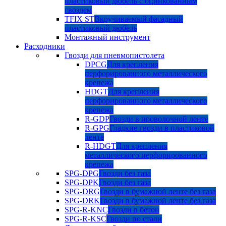
пластиковый дюбель с оцинкованным
гвоздем
TFIX ST
Вкручиваемый фасадный
пластиковый дюбель
Монтажный инструмент
Расходники
Гвозди для пневмопистолета
DPCG
Для крепления
перфорированного металлического
крепежа
HDGT
Для крепления
перфорированного металлического
крепежа
R-GDP
Гвозди в проволочной ленте
R-GPG
Гладкие гвозди в пластиковой
ленте
R-HDGT
Для крепления
металлического перфорированного
крепежа
SPG-DPG
Гвозди без газа
SPG-DPK
Гвозди без газа
SPG-DRG
Гвозди в бумажной ленте без газа
SPG-DRK
Гвозди в бумажной ленте без газа
SPG-R-KNC
Гвозди в бетон
SPG-R-KSC
Гвозди по стали