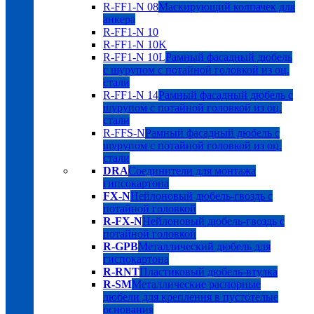
R-FF1-N 08
Маскирующий колпачек для
анкера
R-FF1-N 10
R-FF1-N 10K
R-FF1-N 10L
Рамный фасадный дюбель
с шурупом с потайной головкой из оц.
стали
R-FF1-N 14
Рамный фасадный дюбель с
шурупом с потайной головкой из оц.
стали
R-FFS-N
Рамный фасадный дюбель с
шурупом с потайной головкой из оц.
стали
DRA
Соединители для монтажа
гипсокартона
FX-N
Нейлоновый дюбель-гвоздь с
потайной головкой
R-FX-N
Нейлоновый дюбель-гвоздь с
потайной головкой
R-GPB
Металлический дюбель для
гиспокартона
R-RNT
Пластиковый дюбель-втулка
R-SM
Металлические распорные
дюбели для крепления в пустотелые
основания