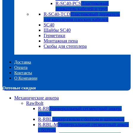
R-SC40-PCS
Пластиковый
держатель кабелей и труб
R-SC40-TCD
Пластиковый держатель
для крепления плоских кабелей
SC40
Шайбы SC40
Герметики
Монтажная пена
Скобы для степплера
Доставка
Оплата
Контакты
О Компании
Оптовые скидки
Механические анкера
Rawlbolt
R-RB
Универсальный сегментный анкер-
втулка
R-RBL
Анкер-гильза с болтом и шпилькой
R-RBL-M
Универсальный сегментный анкер
с болтом