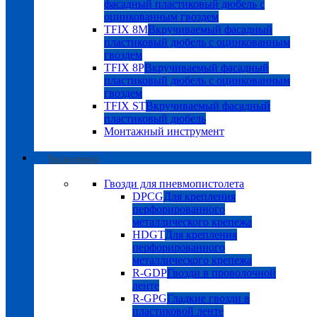
фасадный пластиковый дюбель с
оцинкованным гвоздем
TFIX 8M
Вкручиваемый фасадный
пластиковый дюбель с оцинкованным
гвоздем
TFIX 8P
Вкручиваемый фасадный
пластиковый дюбель с оцинкованным
гвоздем
TFIX ST
Вкручиваемый фасадный
пластиковый дюбель
Монтажный инструмент
Расходники
Гвозди для пневмопистолета
DPCG
Для крепления
перфорированного
металлического крепежа
HDGT
Для крепления
перфорированного
металлического крепежа
R-GDP
Гвозди в проволочной
ленте
R-GPG
Гладкие гвозди в
пластиковой ленте