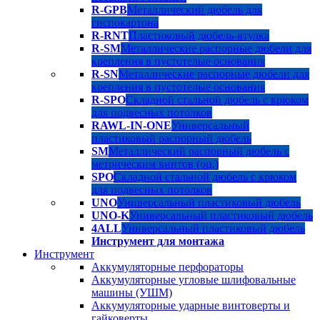
R-GPB
Металлический дюбель для
гиспокартона
R-RNT
Пластиковый дюбель-втулка
R-SM
Металлические распорные дюбели для
крепления в пустотелые основания
R-SN
Металлические распорные дюбели для
крепления в пустотелые основания
R-SPO
Складной стальной дюбель с крюком
для подвесных потолков
RAWL-IN-ONE
Универсальный
пластиковый распорный дюбель
SM
Металлический распорный дюбель с
метрическим винтов (оц.)
SPO
Складной стальной дюбель с крюком
для подвесных потолков
UNO
Универсальный пластиковый дюбель
UNO-K
Универсальный пластиковый дюбель
4ALL
Универсальный пластиковый дюбель
Инструмент для монтажа
Инструмент
Аккумуляторные перфораторы
Аккумуляторные угловые шлифовальные
машины (УШМ)
Аккумуляторные ударные винтоверты и
гайковерты