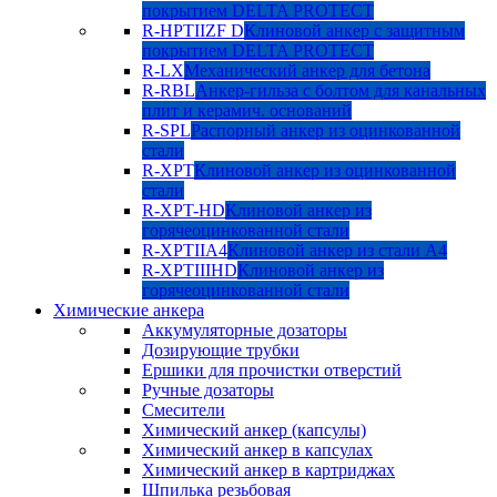
покрытием DELTA PROTECT
R-HPTIIZF D
Клиновой анкер с защитным
покрытием DELTA PROTECT
R-LX
Механический анкер для бетона
R-RBL
Анкер-гильза с болтом для канальных
плит и керамич. оснований
R-SPL
Распорный анкер из оцинкованной
стали
R-XPT
Клиновой анкер из оцинкованной
стали
R-XPT-HD
Клиновой анкер из
горячеоцинкованной стали
R-XPTIIA4
Клиновой анкер из стали А4
R-XPTIIIHD
Клиновой анкер из
горячеоцинкованной стали
Химические анкера
Аккумуляторные дозаторы
Дозирующие трубки
Ершики для прочистки отверстий
Ручные дозаторы
Смесители
Химический анкер (капсулы)
Химический анкер в капсулах
Химический анкер в картриджах
Шпилька резьбовая