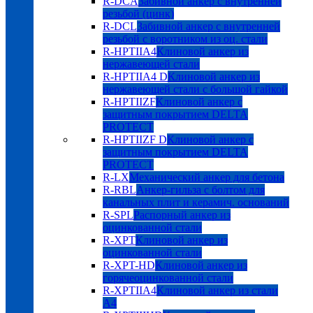
R-DCA
Забивной анкер с внутренней
резьбой (цинк)
R-DCL
Забивной анкер с внутренней
резьбой с воротником из оц. стали
R-HPTIIA4
Клиновой анкер из
нержавеющей стали
R-HPTIIA4 D
Клиновой анкер из
нержавеющей стали с большой гайкой
R-HPTIIZF
Клиновой анкер с
защитным покрытием DELTA
PROTECT
R-HPTIIZF D
Клиновой анкер с
защитным покрытием DELTA
PROTECT
R-LX
Механический анкер для бетона
R-RBL
Анкер-гильза с болтом для
канальных плит и керамич. оснований
R-SPL
Распорный анкер из
оцинкованной стали
R-XPT
Клиновой анкер из
оцинкованной стали
R-XPT-HD
Клиновой анкер из
горячеоцинкованной стали
R-XPTIIA4
Клиновой анкер из стали
А4