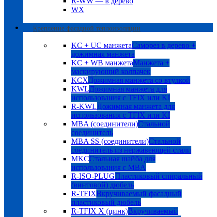
R-WW — в дерево
WX
Крепление фасадной теплоизоляции
KC + UC манжета
Саморез в дерево +
дожимная манжета
KC + WB манжета
Манжета +
маскирующий колпачек
KCX
Дожимная манжета со втулкой
KWL
Дожимная манжета для
использования с TFIX или KI
R-KWL
Дожимная манжета для
использования с TFIX или KI
MBA (соединители)
Стальной
соединитель
MBA SS (соединители)
Стальной
соединитель из нержавеющей стали
MKC
Стальная шайба для
использования с MBA
R-ISO-PLUG
Пластиковый спиральный
(винтовой) дюбель
R-TFIX
Вкручиваемый фасадный
пластиковый дюбель
R-TFIX X (цинк)
Вкручиваемый