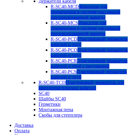
Держатели кабеля
R-SC40-MCD
Фиксатор для
применения в системе пассивной
противопожарной защиты
R-SC40-MCS
Фиксатор для
применения в системе пассивной
противопожарной защиты
R-SC40-PCD
Пластиковый держатель
кабелей и труб
R-SC40-PCO
Пластиковый держатель
кабелей и труб
R-SC40-PCR
Пластиковый держатель
кабелей и труб с регуляцией
R-SC40-PCS
Пластиковый держатель
кабелей и труб
R-SC40-TCD
Пластиковый держатель для
крепления плоских кабелей
SC40
Шайбы SC40
Герметики
Монтажная пена
Скобы для степплера
Доставка
Оплата