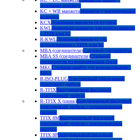
дожимная манжета
KC + WB манжета
Манжета + маскирующий
колпачек
KCX
Дожимная манжета со втулкой
KWL
Дожимная манжета для использования
с TFIX или KI
R-KWL
Дожимная манжета для
использования с TFIX или KI
MBA (соединители)
Стальной соединитель
MBA SS (соединители)
Стальной
соединитель из нержавеющей стали
MKC
Стальная шайба для использования с
MBA
R-ISO-PLUG
Пластиковый спиральный
(винтовой) дюбель
R-TFIX
Вкручиваемый фасадный
пластиковый дюбель
R-TFIX X (цинк)
Вкручиваемый фасадный
пластиковый дюбель с оцинкованным
гвоздем
TFIX 8M
Вкручиваемый фасадный
пластиковый дюбель с оцинкованным
гвоздем
TFIX 8P
Вкручиваемый фасадный