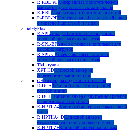
R-RBL-PF
Анкер гильза с синтетической
манжетой для пустотелых материалов
R-RBP
Анкер-гильза с болтом и шпилькой
R-RBP-PF
Универсальный сегментный анкер
с анкерной шпилькой и гайкой
SafetyPlus
R-SPL
Анкер с болтом и шестигранной
головкой для высоких нагрузок
R-SPL-BP
Анкер с гайкой и шпилькой для
высоких нагрузок
R-SPL-C
Анкер с болтом с потайной
головкой для высоких нагрузок
TM втулки
XPT-HD
Клиновой анкер из
горячеоцинкованной стали
GS
Анкер для подвесных потолков
R-DCA
Забивной анкер с внутренней
резьбой (цинк)
R-DCL
Забивной анкер с внутренней резьбой
с воротником из оц. стали
R-HPTIIA4
Клиновой анкер из нержавеющей
стали
R-HPTIIA4 D
Клиновой анкер из
нержавеющей стали с большой гайкой
R-HPTIIZF
Клиновой анкер с защитным