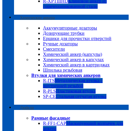
R-XPTIIIHD
Клиновой анкер из
горячеоцинкованной стали
Химические анкера
Аккумуляторные дозаторы
Дозирующие трубки
Ершики для прочистки отверстий
Ручные дозаторы
Смесители
Химический анкер (капсулы)
Химический анкер в капсулах
Химический анкер в картриджах
Шпилька резьбовая
Втулки для химических анкеров
R-ITS
Металлическая втулка с
внутренней резьбой
R-PLS
Пластиковая втулка
SP-CE
Стальная сетчатая втулка
Дюбели
Рамные фасадные
R-FF1-CAP
Маскирующий колпачек для
анкера