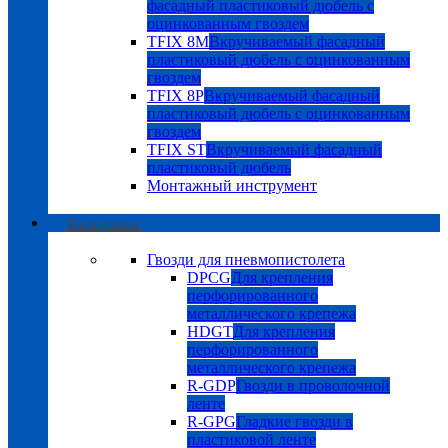
фасадный пластиковый дюбель с
оцинкованным гвоздем
TFIX 8M
Вкручиваемый фасадный
пластиковый дюбель с оцинкованным
гвоздем
TFIX 8P
Вкручиваемый фасадный
пластиковый дюбель с оцинкованным
гвоздем
TFIX ST
Вкручиваемый фасадный
пластиковый дюбель
Монтажный инструмент
Расходники
Гвозди для пневмопистолета
DPCG
Для крепления
перфорированного
металлического крепежа
HDGT
Для крепления
перфорированного
металлического крепежа
R-GDP
Гвозди в проволочной
ленте
R-GPG
Гладкие гвозди в
пластиковой ленте