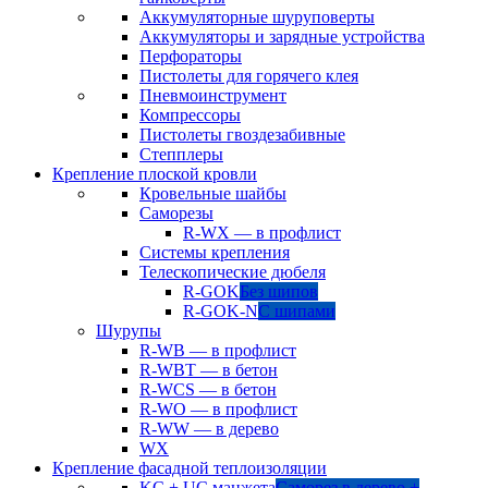
Аккумуляторные шуруповерты
Аккумуляторы и зарядные устройства
Перфораторы
Пистолеты для горячего клея
Пневмоинструмент
Компрессоры
Пистолеты гвоздезабивные
Степплеры
Крепление плоской кровли
Кровельные шайбы
Саморезы
R-WX — в профлист
Системы крепления
Телескопические дюбеля
R-GOK
Без шипов
R-GOK-N
С шипами
Шурупы
R-WB — в профлист
R-WBT — в бетон
R-WCS — в бетон
R-WO — в профлист
R-WW — в дерево
WX
Крепление фасадной теплоизоляции
KC + UC манжета
Саморез в дерево +