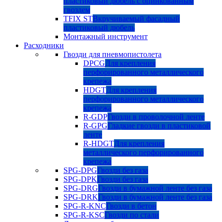
пластиковый дюбель с оцинкованным
гвоздем
TFIX ST
Вкручиваемый фасадный
пластиковый дюбель
Монтажный инструмент
Расходники
Гвозди для пневмопистолета
DPCG
Для крепления
перфорированного металлического
крепежа
HDGT
Для крепления
перфорированного металлического
крепежа
R-GDP
Гвозди в проволочной ленте
R-GPG
Гладкие гвозди в пластиковой
ленте
R-HDGT
Для крепления
металлического перфорированного
крепежа
SPG-DPG
Гвозди без газа
SPG-DPK
Гвозди без газа
SPG-DRG
Гвозди в бумажной ленте без газа
SPG-DRK
Гвозди в бумажной ленте без газа
SPG-R-KNC
Гвозди в бетон
SPG-R-KSC
Гвозди по стали