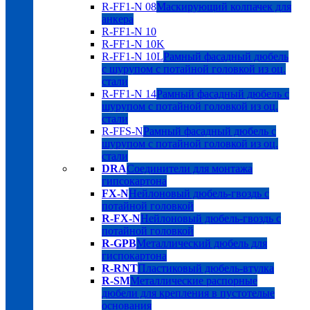
R-FF1-N 08
Маскирующий колпачек для
анкера
R-FF1-N 10
R-FF1-N 10K
R-FF1-N 10L
Рамный фасадный дюбель
с шурупом с потайной головкой из оц.
стали
R-FF1-N 14
Рамный фасадный дюбель с
шурупом с потайной головкой из оц.
стали
R-FFS-N
Рамный фасадный дюбель с
шурупом с потайной головкой из оц.
стали
DRA
Соединители для монтажа
гипсокартона
FX-N
Нейлоновый дюбель-гвоздь с
потайной головкой
R-FX-N
Нейлоновый дюбель-гвоздь с
потайной головкой
R-GPB
Металлический дюбель для
гиспокартона
R-RNT
Пластиковый дюбель-втулка
R-SM
Металлические распорные
дюбели для крепления в пустотелые
основания