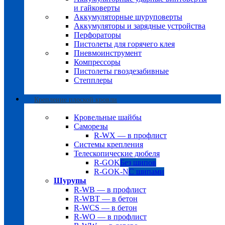
и гайковерты
Аккумуляторные шуруповерты
Аккумуляторы и зарядные устройства
Перфораторы
Пистолеты для горячего клея
Пневмоинструмент
Компрессоры
Пистолеты гвоздезабивные
Степплеры
Крепление плоской кровли
Кровельные шайбы
Саморезы
R-WX — в профлист
Системы крепления
Телескопические дюбеля
R-GOK
Без шипов
R-GOK-N
С шипами
Шурупы
R-WB — в профлист
R-WBT — в бетон
R-WCS — в бетон
R-WO — в профлист