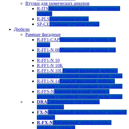
Втулки для химических анкеров
R-ITS
Металлическая втулка с внутренней
резьбой
R-PLS
Пластиковая втулка
SP-CE
Стальная сетчатая втулка
Дюбели
Рамные фасадные
R-FF1-CAP
Маскирующий колпачек для
анкера
R-FF1-N 08
Маскирующий колпачек для
анкера
R-FF1-N 10
R-FF1-N 10K
R-FF1-N 10L
Рамный фасадный дюбель с
шурупом с потайной головкой из оц. стали
R-FF1-N 14
Рамный фасадный дюбель с
шурупом с потайной головкой из оц. стали
R-FFS-N
Рамный фасадный дюбель с
шурупом с потайной головкой из оц. стали
DRA
Соединители для монтажа
гипсокартона
FX-N
Нейлоновый дюбель-гвоздь с потайной
головкой
R-FX-N
Нейлоновый дюбель-гвоздь с
потайной головкой