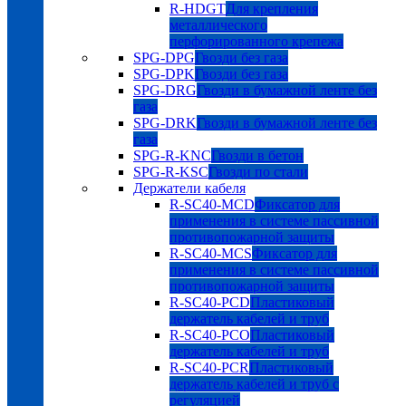
R-HDGT
Для крепления
металлического
перфорированного крепежа
SPG-DPG
Гвозди без газа
SPG-DPK
Гвозди без газа
SPG-DRG
Гвозди в бумажной ленте без
газа
SPG-DRK
Гвозди в бумажной ленте без
газа
SPG-R-KNC
Гвозди в бетон
SPG-R-KSC
Гвозди по стали
Держатели кабеля
R-SC40-MCD
Фиксатор для
применения в системе пассивной
противопожарной защиты
R-SC40-MCS
Фиксатор для
применения в системе пассивной
противопожарной защиты
R-SC40-PCD
Пластиковый
держатель кабелей и труб
R-SC40-PCO
Пластиковый
держатель кабелей и труб
R-SC40-PCR
Пластиковый
держатель кабелей и труб с
регуляцией