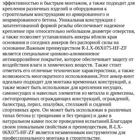
эффективностью и быстрым монтажом, а также подходит для
крепления различных изделий и оборудования к
строительным конструкциям из армированного и
неармированного бетона. Уникальная конструкция с
запатентованной формой резьбы обеспечивает надежное
крепление при относительно небольшом диаметре отверстия,
а также позволяет устанавливать анкеры вблизи края
основания и соседних анкеров без распорной силы на
основание.Важным преимуществом R-LX-06X075-HF-ZF
является специальное цинково-алюминиевое
антикоррозийное покрытие, которое обеспечивает защиту от
воздействия влаги и химических веществ. Также стоит
отметить его отличные технические характеристики, а также
возможность многократного использования.Этот анкер-винт
идеально подходит для монтажа временных конструкций, а
также может быть использован для крепления несущих,
самонесущих и навесных элементов из металла и древесины,
светопрозрачных ограждающих конструкций, ограждений,
балюстрад, перил, опалубки, стеллажей и сидений
спортивных арен. Он может быть использован в различных
типах бетона (с трещинами и без трещин) и даже в
натуральном камне после проведения испытаний.Благодаря
своим уникальным свойствам и преимуществам, R-LX-
06X075-HF-ZF является незаменимым инструментом для
профессионального монтажа в строительстве.