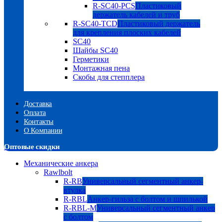
R-SC40-PCS
Пластиковый
держатель кабелей и труб
R-SC40-TCD
Пластиковый держатель
для крепления плоских кабелей
SC40
Шайбы SC40
Герметики
Монтажная пена
Скобы для степплера
Доставка
Оплата
Контакты
О Компании
Оптовые скидки
Механические анкера
Rawlbolt
R-RB
Универсальный сегментный анкер-
втулка
R-RBL
Анкер-гильза с болтом и шпилькой
R-RBL-M
Универсальный сегментный анкер
с болтом