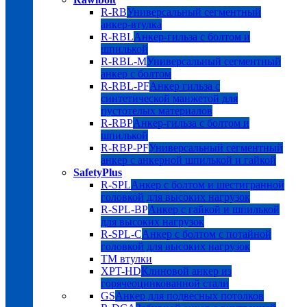
R-RB
Универсальный сегментный
анкер-втулка
R-RBL
Анкер-гильза с болтом и
шпилькой
R-RBL-M
Универсальный сегментный
анкер с болтом
R-RBL-PF
Анкер гильза с
синтетической манжетой для
пустотелых материалов
R-RBP
Анкер-гильза с болтом и
шпилькой
R-RBP-PF
Универсальный сегментный
анкер с анкерной шпилькой и гайкой
SafetyPlus
R-SPL
Анкер с болтом и шестигранной
головкой для высоких нагрузок
R-SPL-BP
Анкер с гайкой и шпилькой
для высоких нагрузок
R-SPL-C
Анкер с болтом с потайной
головкой для высоких нагрузок
TM втулки
XPT-HD
Клиновой анкер из
горячеоцинкованной стали
GS
Анкер для подвесных потолков