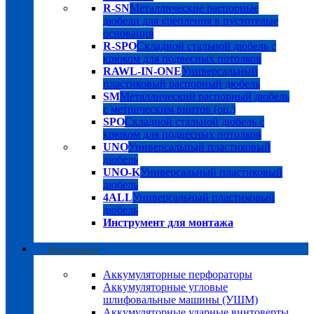
R-SN
Металлические распорные
дюбели для крепления в пустотелые
основания
R-SPO
Складной стальной дюбель с
крюком для подвесных потолков
RAWL-IN-ONE
Универсальный
пластиковый распорный дюбель
SM
Металлический распорный дюбель
с метрическим винтов (оц.)
SPO
Складной стальной дюбель с
крюком для подвесных потолков
UNO
Универсальный пластиковый
дюбель
UNO-K
Универсальный пластиковый
дюбель
4ALL
Универсальный пластиковый
дюбель
Инструмент для монтажа
Инструмент
Аккумуляторные перфораторы
Аккумуляторные угловые
шлифовальные машины (УШМ)
Аккумуляторные ударные винтоверты