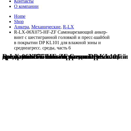
Контакты
О компании
Home
Shop
Анкера
,
Механические
,
R-LX
R-LX-06X075-HF-ZF Самонарезающий анкер-
винт с шестигранной головкой и пресс-шайбой
в покрытии DP KL101 для влажной зоны и
среднеагресс. среды, часть 6
R-LX-06X075-HF-ZF Самонарезающий анкер-винт с шестигранной головкой и пресс-шайбой в покрытии DP KL101 для влажной зоны и среднеагресс. среды, часть 6