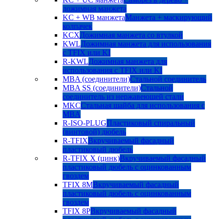
дожимная манжета
KC + WB манжета
Манжета + маскирующий
колпачек
KCX
Дожимная манжета со втулкой
KWL
Дожимная манжета для использования
с TFIX или KI
R-KWL
Дожимная манжета для
использования с TFIX или KI
MBA (соединители)
Стальной соединитель
MBA SS (соединители)
Стальной
соединитель из нержавеющей стали
MKC
Стальная шайба для использования с
MBA
R-ISO-PLUG
Пластиковый спиральный
(винтовой) дюбель
R-TFIX
Вкручиваемый фасадный
пластиковый дюбель
R-TFIX X (цинк)
Вкручиваемый фасадный
пластиковый дюбель с оцинкованным
гвоздем
TFIX 8M
Вкручиваемый фасадный
пластиковый дюбель с оцинкованным
гвоздем
TFIX 8P
Вкручиваемый фасадный