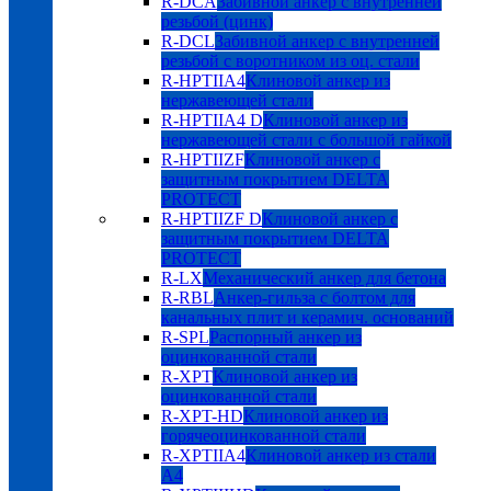
R-DCA
Забивной анкер с внутренней
резьбой (цинк)
R-DCL
Забивной анкер с внутренней
резьбой с воротником из оц. стали
R-HPTIIA4
Клиновой анкер из
нержавеющей стали
R-HPTIIA4 D
Клиновой анкер из
нержавеющей стали с большой гайкой
R-HPTIIZF
Клиновой анкер с
защитным покрытием DELTA
PROTECT
R-HPTIIZF D
Клиновой анкер с
защитным покрытием DELTA
PROTECT
R-LX
Механический анкер для бетона
R-RBL
Анкер-гильза с болтом для
канальных плит и керамич. оснований
R-SPL
Распорный анкер из
оцинкованной стали
R-XPT
Клиновой анкер из
оцинкованной стали
R-XPT-HD
Клиновой анкер из
горячеоцинкованной стали
R-XPTIIA4
Клиновой анкер из стали
А4