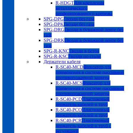
R-HDGT
Для крепления
металлического
перфорированного крепежа
SPG-DPG
Гвозди без газа
SPG-DPK
Гвозди без газа
SPG-DRG
Гвозди в бумажной ленте без
газа
SPG-DRK
Гвозди в бумажной ленте без
газа
SPG-R-KNC
Гвозди в бетон
SPG-R-KSC
Гвозди по стали
Держатели кабеля
R-SC40-MCD
Фиксатор для
применения в системе пассивной
противопожарной защиты
R-SC40-MCS
Фиксатор для
применения в системе пассивной
противопожарной защиты
R-SC40-PCD
Пластиковый
держатель кабелей и труб
R-SC40-PCO
Пластиковый
держатель кабелей и труб
R-SC40-PCR
Пластиковый
держатель кабелей и труб с
регуляцией