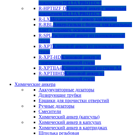
покрытием DELTA PROTECT
R-HPTIIZF D
Клиновой анкер с защитным
покрытием DELTA PROTECT
R-LX
Механический анкер для бетона
R-RBL
Анкер-гильза с болтом для канальных
плит и керамич. оснований
R-SPL
Распорный анкер из оцинкованной
стали
R-XPT
Клиновой анкер из оцинкованной
стали
R-XPT-HD
Клиновой анкер из
горячеоцинкованной стали
R-XPTIIA4
Клиновой анкер из стали А4
R-XPTIIIHD
Клиновой анкер из
горячеоцинкованной стали
Химические анкера
Аккумуляторные дозаторы
Дозирующие трубки
Ершики для прочистки отверстий
Ручные дозаторы
Смесители
Химический анкер (капсулы)
Химический анкер в капсулах
Химический анкер в картриджах
Шпилька резьбовая