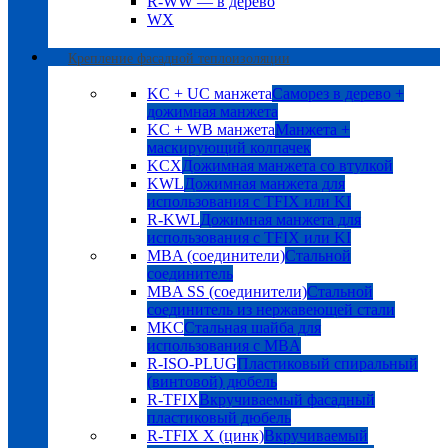
R-WW — в дерево
WX
Крепление фасадной теплоизоляции
KC + UC манжета
Саморез в дерево +
дожимная манжета
KC + WB манжета
Манжета +
маскирующий колпачек
KCX
Дожимная манжета со втулкой
KWL
Дожимная манжета для
использования с TFIX или KI
R-KWL
Дожимная манжета для
использования с TFIX или KI
MBA (соединители)
Стальной
соединитель
MBA SS (соединители)
Стальной
соединитель из нержавеющей стали
MKC
Стальная шайба для
использования с MBA
R-ISO-PLUG
Пластиковый спиральный
(винтовой) дюбель
R-TFIX
Вкручиваемый фасадный
пластиковый дюбель
R-TFIX X (цинк)
Вкручиваемый