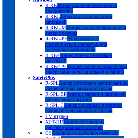
R-RB
Универсальный сегментный
анкер-втулка
R-RBL
Анкер-гильза с болтом и
шпилькой
R-RBL-M
Универсальный сегментный
анкер с болтом
R-RBL-PF
Анкер гильза с
синтетической манжетой для
пустотелых материалов
R-RBP
Анкер-гильза с болтом и
шпилькой
R-RBP-PF
Универсальный сегментный
анкер с анкерной шпилькой и гайкой
SafetyPlus
R-SPL
Анкер с болтом и шестигранной
головкой для высоких нагрузок
R-SPL-BP
Анкер с гайкой и шпилькой
для высоких нагрузок
R-SPL-C
Анкер с болтом с потайной
головкой для высоких нагрузок
TM втулки
XPT-HD
Клиновой анкер из
горячеоцинкованной стали
GS
Анкер для подвесных потолков