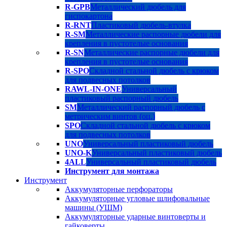
R-GPB
Металлический дюбель для
гиспокартона
R-RNT
Пластиковый дюбель-втулка
R-SM
Металлические распорные дюбели для
крепления в пустотелые основания
R-SN
Металлические распорные дюбели для
крепления в пустотелые основания
R-SPO
Складной стальной дюбель с крюком
для подвесных потолков
RAWL-IN-ONE
Универсальный
пластиковый распорный дюбель
SM
Металлический распорный дюбель с
метрическим винтов (оц.)
SPO
Складной стальной дюбель с крюком
для подвесных потолков
UNO
Универсальный пластиковый дюбель
UNO-K
Универсальный пластиковый дюбель
4ALL
Универсальный пластиковый дюбель
Инструмент для монтажа
Инструмент
Аккумуляторные перфораторы
Аккумуляторные угловые шлифовальные
машины (УШМ)
Аккумуляторные ударные винтоверты и
гайковерты