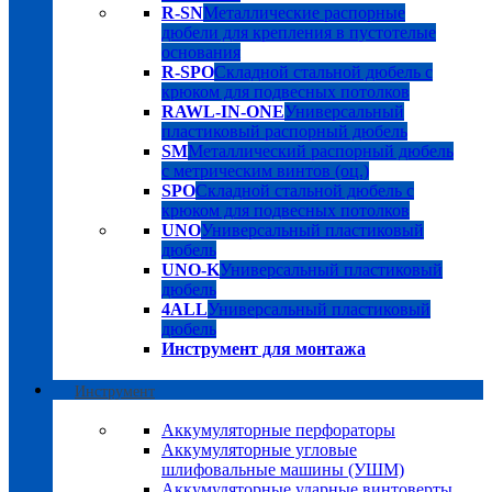
R-SN
Металлические распорные
дюбели для крепления в пустотелые
основания
R-SPO
Складной стальной дюбель с
крюком для подвесных потолков
RAWL-IN-ONE
Универсальный
пластиковый распорный дюбель
SM
Металлический распорный дюбель
с метрическим винтов (оц.)
SPO
Складной стальной дюбель с
крюком для подвесных потолков
UNO
Универсальный пластиковый
дюбель
UNO-K
Универсальный пластиковый
дюбель
4ALL
Универсальный пластиковый
дюбель
Инструмент для монтажа
Инструмент
Аккумуляторные перфораторы
Аккумуляторные угловые
шлифовальные машины (УШМ)
Аккумуляторные ударные винтоверты