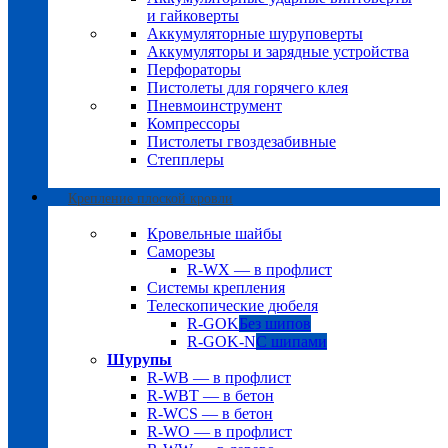
и гайковерты
Аккумуляторные шуруповерты
Аккумуляторы и зарядные устройства
Перфораторы
Пистолеты для горячего клея
Пневмоинструмент
Компрессоры
Пистолеты гвоздезабивные
Степплеры
Крепление плоской кровли
Кровельные шайбы
Саморезы
R-WX — в профлист
Системы крепления
Телескопические дюбеля
R-GOK
Без шипов
R-GOK-N
С шипами
Шурупы
R-WB — в профлист
R-WBT — в бетон
R-WCS — в бетон
R-WO — в профлист