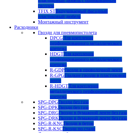
пластиковый дюбель с оцинкованным
гвоздем
TFIX ST
Вкручиваемый фасадный
пластиковый дюбель
Монтажный инструмент
Расходники
Гвозди для пневмопистолета
DPCG
Для крепления
перфорированного металлического
крепежа
HDGT
Для крепления
перфорированного металлического
крепежа
R-GDP
Гвозди в проволочной ленте
R-GPG
Гладкие гвозди в пластиковой
ленте
R-HDGT
Для крепления
металлического перфорированного
крепежа
SPG-DPG
Гвозди без газа
SPG-DPK
Гвозди без газа
SPG-DRG
Гвозди в бумажной ленте без газа
SPG-DRK
Гвозди в бумажной ленте без газа
SPG-R-KNC
Гвозди в бетон
SPG-R-KSC
Гвозди по стали