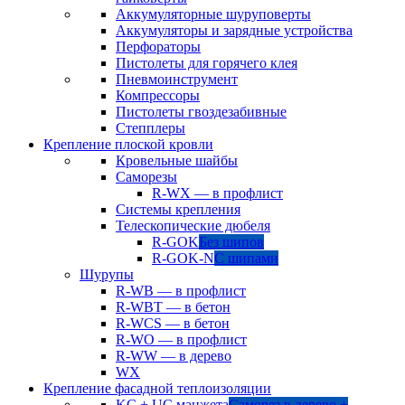
Аккумуляторные шуруповерты
Аккумуляторы и зарядные устройства
Перфораторы
Пистолеты для горячего клея
Пневмоинструмент
Компрессоры
Пистолеты гвоздезабивные
Степплеры
Крепление плоской кровли
Кровельные шайбы
Саморезы
R-WX — в профлист
Системы крепления
Телескопические дюбеля
R-GOK
Без шипов
R-GOK-N
С шипами
Шурупы
R-WB — в профлист
R-WBT — в бетон
R-WCS — в бетон
R-WO — в профлист
R-WW — в дерево
WX
Крепление фасадной теплоизоляции
KC + UC манжета
Саморез в дерево +