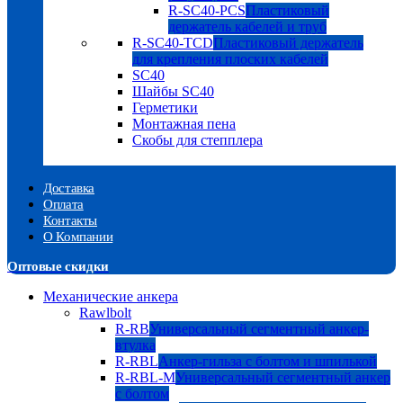
R-SC40-PCS
Пластиковый
держатель кабелей и труб
R-SC40-TCD
Пластиковый держатель
для крепления плоских кабелей
SC40
Шайбы SC40
Герметики
Монтажная пена
Скобы для степплера
Доставка
Оплата
Контакты
О Компании
Оптовые скидки
Механические анкера
Rawlbolt
R-RB
Универсальный сегментный анкер-
втулка
R-RBL
Анкер-гильза с болтом и шпилькой
R-RBL-M
Универсальный сегментный анкер
с болтом