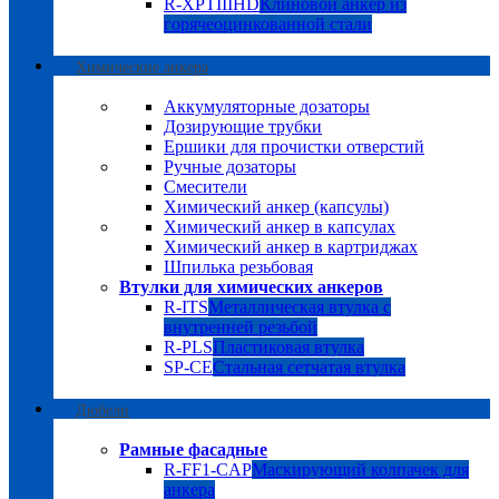
R-XPTIIIHD
Клиновой анкер из
горячеоцинкованной стали
Химические анкера
Аккумуляторные дозаторы
Дозирующие трубки
Ершики для прочистки отверстий
Ручные дозаторы
Смесители
Химический анкер (капсулы)
Химический анкер в капсулах
Химический анкер в картриджах
Шпилька резьбовая
Втулки для химических анкеров
R-ITS
Металлическая втулка с
внутренней резьбой
R-PLS
Пластиковая втулка
SP-CE
Стальная сетчатая втулка
Дюбели
Рамные фасадные
R-FF1-CAP
Маскирующий колпачек для
анкера