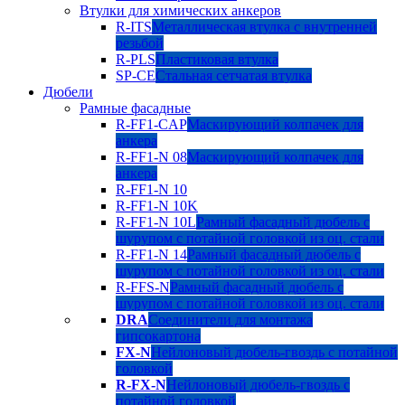
Втулки для химических анкеров
R-ITS
Металлическая втулка с внутренней
резьбой
R-PLS
Пластиковая втулка
SP-CE
Стальная сетчатая втулка
Дюбели
Рамные фасадные
R-FF1-CAP
Маскирующий колпачек для
анкера
R-FF1-N 08
Маскирующий колпачек для
анкера
R-FF1-N 10
R-FF1-N 10K
R-FF1-N 10L
Рамный фасадный дюбель с
шурупом с потайной головкой из оц. стали
R-FF1-N 14
Рамный фасадный дюбель с
шурупом с потайной головкой из оц. стали
R-FFS-N
Рамный фасадный дюбель с
шурупом с потайной головкой из оц. стали
DRA
Соединители для монтажа
гипсокартона
FX-N
Нейлоновый дюбель-гвоздь с потайной
головкой
R-FX-N
Нейлоновый дюбель-гвоздь с
потайной головкой