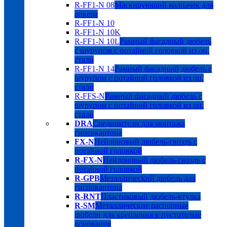
R-FF1-N 08
Маскирующий колпачек для
анкера
R-FF1-N 10
R-FF1-N 10K
R-FF1-N 10L
Рамный фасадный дюбель
с шурупом с потайной головкой из оц.
стали
R-FF1-N 14
Рамный фасадный дюбель с
шурупом с потайной головкой из оц.
стали
R-FFS-N
Рамный фасадный дюбель с
шурупом с потайной головкой из оц.
стали
DRA
Соединители для монтажа
гипсокартона
FX-N
Нейлоновый дюбель-гвоздь с
потайной головкой
R-FX-N
Нейлоновый дюбель-гвоздь с
потайной головкой
R-GPB
Металлический дюбель для
гиспокартона
R-RNT
Пластиковый дюбель-втулка
R-SM
Металлические распорные
дюбели для крепления в пустотелые
основания