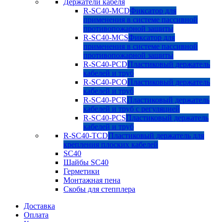
Держатели кабеля
R-SC40-MCD
Фиксатор для
применения в системе пассивной
противопожарной защиты
R-SC40-MCS
Фиксатор для
применения в системе пассивной
противопожарной защиты
R-SC40-PCD
Пластиковый держатель
кабелей и труб
R-SC40-PCO
Пластиковый держатель
кабелей и труб
R-SC40-PCR
Пластиковый держатель
кабелей и труб с регуляцией
R-SC40-PCS
Пластиковый держатель
кабелей и труб
R-SC40-TCD
Пластиковый держатель для
крепления плоских кабелей
SC40
Шайбы SC40
Герметики
Монтажная пена
Скобы для степплера
Доставка
Оплата