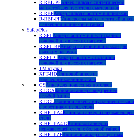
R-RBL-PF
Анкер гильза с синтетической
манжетой для пустотелых материалов
R-RBP
Анкер-гильза с болтом и шпилькой
R-RBP-PF
Универсальный сегментный анкер
с анкерной шпилькой и гайкой
SafetyPlus
R-SPL
Анкер с болтом и шестигранной
головкой для высоких нагрузок
R-SPL-BP
Анкер с гайкой и шпилькой для
высоких нагрузок
R-SPL-C
Анкер с болтом с потайной
головкой для высоких нагрузок
TM втулки
XPT-HD
Клиновой анкер из
горячеоцинкованной стали
GS
Анкер для подвесных потолков
R-DCA
Забивной анкер с внутренней
резьбой (цинк)
R-DCL
Забивной анкер с внутренней резьбой
с воротником из оц. стали
R-HPTIIA4
Клиновой анкер из нержавеющей
стали
R-HPTIIA4 D
Клиновой анкер из
нержавеющей стали с большой гайкой
R-HPTIIZF
Клиновой анкер с защитным