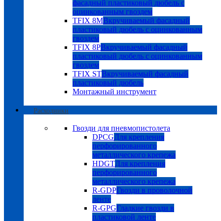
фасадный пластиковый дюбель с
оцинкованным гвоздем
TFIX 8M
Вкручиваемый фасадный
пластиковый дюбель с оцинкованным
гвоздем
TFIX 8P
Вкручиваемый фасадный
пластиковый дюбель с оцинкованным
гвоздем
TFIX ST
Вкручиваемый фасадный
пластиковый дюбель
Монтажный инструмент
Расходники
Гвозди для пневмопистолета
DPCG
Для крепления
перфорированного
металлического крепежа
HDGT
Для крепления
перфорированного
металлического крепежа
R-GDP
Гвозди в проволочной
ленте
R-GPG
Гладкие гвозди в
пластиковой ленте