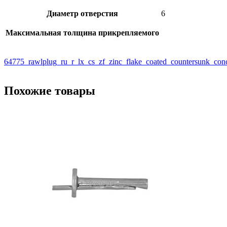
Диаметр отверстия
6
Максимальная толщина прикрепляемого
64775_rawlplug_ru_r_lx_cs_zf_zinc_flake_coated_countersunk_c
Похожие товары