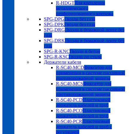
R-HDGT
Для крепления
металлического
перфорированного крепежа
SPG-DPG
Гвозди без газа
SPG-DPK
Гвозди без газа
SPG-DRG
Гвозди в бумажной ленте без
газа
SPG-DRK
Гвозди в бумажной ленте без
газа
SPG-R-KNC
Гвозди в бетон
SPG-R-KSC
Гвозди по стали
Держатели кабеля
R-SC40-MCD
Фиксатор для
применения в системе пассивной
противопожарной защиты
R-SC40-MCS
Фиксатор для
применения в системе пассивной
противопожарной защиты
R-SC40-PCD
Пластиковый
держатель кабелей и труб
R-SC40-PCO
Пластиковый
держатель кабелей и труб
R-SC40-PCR
Пластиковый
держатель кабелей и труб с
регуляцией