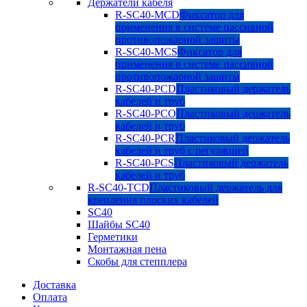
Держатели кабеля
R-SC40-MCD
Фиксатор для
применения в системе пассивной
противопожарной защиты
R-SC40-MCS
Фиксатор для
применения в системе пассивной
противопожарной защиты
R-SC40-PCD
Пластиковый держатель
кабелей и труб
R-SC40-PCO
Пластиковый держатель
кабелей и труб
R-SC40-PCR
Пластиковый держатель
кабелей и труб с регуляцией
R-SC40-PCS
Пластиковый держатель
кабелей и труб
R-SC40-TCD
Пластиковый держатель для
крепления плоских кабелей
SC40
Шайбы SC40
Герметики
Монтажная пена
Скобы для степплера
Доставка
Оплата