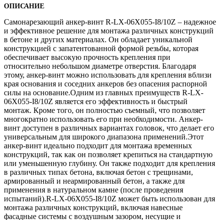
ОПИСАНИЕ
Самонарезающий анкер-винт R-LX-06X055-I8/10Z – надежное
и эффективное решение для монтажа различных конструкций
в бетоне и других материалах. Он обладает уникальной
конструкцией с запатентованной формой резьбы, которая
обеспечивает высокую прочность крепления при
относительно небольшом диаметре отверстия. Благодаря
этому, анкер-винт можно использовать для крепления вблизи
края основания и соседних анкеров без опасения распорной
силы на основание.Одним из главных преимуществ R-LX-
06X055-I8/10Z является его эффективность и быстрый
монтаж. Кроме того, он полностью съемный, что позволяет
многократно использовать его при необходимости. Анкер-
винт доступен в различных вариантах головок, что делает его
универсальным для широкого диапазона применений.Этот
анкер-винт идеально подходит для монтажа временных
конструкций, так как он позволяет крепиться на стандартную
или уменьшенную глубину. Он также подходит для крепления
в различных типах бетона, включая бетон с трещинами,
армированный и неармированный бетон, а также для
применения в натуральном камне (после проведения
испытаний).R-LX-06X055-I8/10Z может быть использован для
монтажа различных конструкций, включая навесные
фасадные системы с воздушным зазором, несущие и