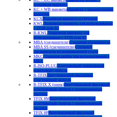
дожимная манжета
KC + WB манжета
Манжета + маскирующий
колпачек
KCX
Дожимная манжета со втулкой
KWL
Дожимная манжета для использования
с TFIX или KI
R-KWL
Дожимная манжета для
использования с TFIX или KI
MBA (соединители)
Стальной соединитель
MBA SS (соединители)
Стальной
соединитель из нержавеющей стали
MKC
Стальная шайба для использования с
MBA
R-ISO-PLUG
Пластиковый спиральный
(винтовой) дюбель
R-TFIX
Вкручиваемый фасадный
пластиковый дюбель
R-TFIX X (цинк)
Вкручиваемый фасадный
пластиковый дюбель с оцинкованным
гвоздем
TFIX 8M
Вкручиваемый фасадный
пластиковый дюбель с оцинкованным
гвоздем
TFIX 8P
Вкручиваемый фасадный