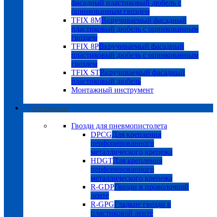
фасадный пластиковый дюбель с
оцинкованным гвоздем
TFIX 8M
Вкручиваемый фасадный
пластиковый дюбель с оцинкованным
гвоздем
TFIX 8P
Вкручиваемый фасадный
пластиковый дюбель с оцинкованным
гвоздем
TFIX ST
Вкручиваемый фасадный
пластиковый дюбель
Монтажный инструмент
Расходники
Гвозди для пневмопистолета
DPCG
Для крепления
перфорированного
металлического крепежа
HDGT
Для крепления
перфорированного
металлического крепежа
R-GDP
Гвозди в проволочной
ленте
R-GPG
Гладкие гвозди в
пластиковой ленте