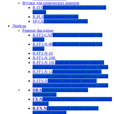
Втулки для химических анкеров
R-ITS
Металлическая втулка с внутренней
резьбой
R-PLS
Пластиковая втулка
SP-CE
Стальная сетчатая втулка
Дюбели
Рамные фасадные
R-FF1-CAP
Маскирующий колпачек для
анкера
R-FF1-N 08
Маскирующий колпачек для
анкера
R-FF1-N 10
R-FF1-N 10K
R-FF1-N 10L
Рамный фасадный дюбель с
шурупом с потайной головкой из оц. стали
R-FF1-N 14
Рамный фасадный дюбель с
шурупом с потайной головкой из оц. стали
R-FFS-N
Рамный фасадный дюбель с
шурупом с потайной головкой из оц. стали
DRA
Соединители для монтажа
гипсокартона
FX-N
Нейлоновый дюбель-гвоздь с потайной
головкой
R-FX-N
Нейлоновый дюбель-гвоздь с
потайной головкой