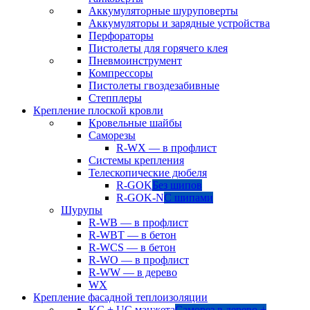
Аккумуляторные шуруповерты
Аккумуляторы и зарядные устройства
Перфораторы
Пистолеты для горячего клея
Пневмоинструмент
Компрессоры
Пистолеты гвоздезабивные
Степплеры
Крепление плоской кровли
Кровельные шайбы
Саморезы
R-WX — в профлист
Системы крепления
Телескопические дюбеля
R-GOK
Без шипов
R-GOK-N
С шипами
Шурупы
R-WB — в профлист
R-WBT — в бетон
R-WCS — в бетон
R-WO — в профлист
R-WW — в дерево
WX
Крепление фасадной теплоизоляции
KC + UC манжета
Саморез в дерево +