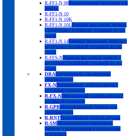
R-FF1-N 08
Маскирующий колпачек для
анкера
R-FF1-N 10
R-FF1-N 10K
R-FF1-N 10L
Рамный фасадный дюбель
с шурупом с потайной головкой из оц.
стали
R-FF1-N 14
Рамный фасадный дюбель с
шурупом с потайной головкой из оц.
стали
R-FFS-N
Рамный фасадный дюбель с
шурупом с потайной головкой из оц.
стали
DRA
Соединители для монтажа
гипсокартона
FX-N
Нейлоновый дюбель-гвоздь с
потайной головкой
R-FX-N
Нейлоновый дюбель-гвоздь с
потайной головкой
R-GPB
Металлический дюбель для
гиспокартона
R-RNT
Пластиковый дюбель-втулка
R-SM
Металлические распорные
дюбели для крепления в пустотелые
основания