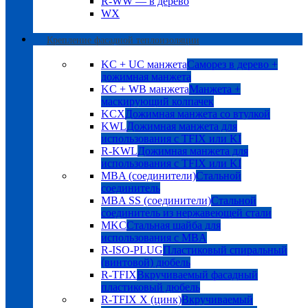
R-WW — в дерево
WX
Крепление фасадной теплоизоляции
KC + UC манжета
Саморез в дерево +
дожимная манжета
KC + WB манжета
Манжета +
маскирующий колпачек
KCX
Дожимная манжета со втулкой
KWL
Дожимная манжета для
использования с TFIX или KI
R-KWL
Дожимная манжета для
использования с TFIX или KI
MBA (соединители)
Стальной
соединитель
MBA SS (соединители)
Стальной
соединитель из нержавеющей стали
MKC
Стальная шайба для
использования с MBA
R-ISO-PLUG
Пластиковый спиральный
(винтовой) дюбель
R-TFIX
Вкручиваемый фасадный
пластиковый дюбель
R-TFIX X (цинк)
Вкручиваемый