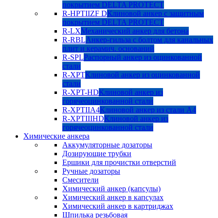
покрытием DELTA PROTECT
R-HPTIIZF D
Клиновой анкер с защитным
покрытием DELTA PROTECT
R-LX
Механический анкер для бетона
R-RBL
Анкер-гильза с болтом для канальных
плит и керамич. оснований
R-SPL
Распорный анкер из оцинкованной
стали
R-XPT
Клиновой анкер из оцинкованной
стали
R-XPT-HD
Клиновой анкер из
горячеоцинкованной стали
R-XPTIIA4
Клиновой анкер из стали А4
R-XPTIIIHD
Клиновой анкер из
горячеоцинкованной стали
Химические анкера
Аккумуляторные дозаторы
Дозирующие трубки
Ершики для прочистки отверстий
Ручные дозаторы
Смесители
Химический анкер (капсулы)
Химический анкер в капсулах
Химический анкер в картриджах
Шпилька резьбовая