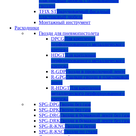
пластиковый дюбель с оцинкованным
гвоздем
TFIX ST
Вкручиваемый фасадный
пластиковый дюбель
Монтажный инструмент
Расходники
Гвозди для пневмопистолета
DPCG
Для крепления
перфорированного металлического
крепежа
HDGT
Для крепления
перфорированного металлического
крепежа
R-GDP
Гвозди в проволочной ленте
R-GPG
Гладкие гвозди в пластиковой
ленте
R-HDGT
Для крепления
металлического перфорированного
крепежа
SPG-DPG
Гвозди без газа
SPG-DPK
Гвозди без газа
SPG-DRG
Гвозди в бумажной ленте без газа
SPG-DRK
Гвозди в бумажной ленте без газа
SPG-R-KNC
Гвозди в бетон
SPG-R-KSC
Гвозди по стали