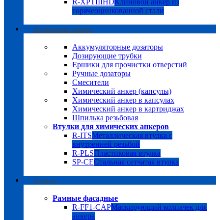
R-XPTIIIHD
Клиновой анкер из
горячеоцинкованной стали
Химические анкера
Аккумуляторные дозаторы
Дозирующие трубки
Ершики для прочистки отверстий
Ручные дозаторы
Смесители
Химический анкер (капсулы)
Химический анкер в капсулах
Химический анкер в картриджах
Шпилька резьбовая
Втулки для химических анкеров
R-ITS
Металлическая втулка с
внутренней резьбой
R-PLS
Пластиковая втулка
SP-CE
Стальная сетчатая втулка
Дюбели
Рамные фасадные
R-FF1-CAP
Маскирующий колпачек для
анкера