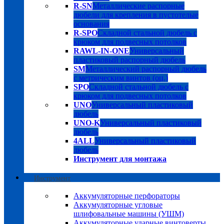
R-SN
Металлические распорные
дюбели для крепления в пустотелые
основания
R-SPO
Складной стальной дюбель с
крюком для подвесных потолков
RAWL-IN-ONE
Универсальный
пластиковый распорный дюбель
SM
Металлический распорный дюбель
с метрическим винтов (оц.)
SPO
Складной стальной дюбель с
крюком для подвесных потолков
UNO
Универсальный пластиковый
дюбель
UNO-K
Универсальный пластиковый
дюбель
4ALL
Универсальный пластиковый
дюбель
Инструмент для монтажа
Инструмент
Аккумуляторные перфораторы
Аккумуляторные угловые
шлифовальные машины (УШМ)
Аккумуляторные ударные винтоверты