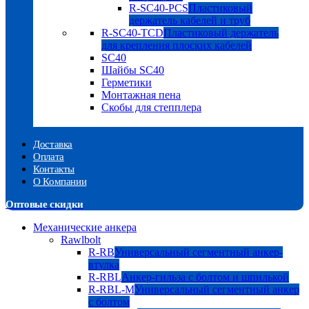
R-SC40-PCS
Пластиковый
держатель кабелей и труб
R-SC40-TCD
Пластиковый держатель
для крепления плоских кабелей
SC40
Шайбы SC40
Герметики
Монтажная пена
Скобы для степплера
Доставка
Оплата
Контакты
О Компании
Оптовые скидки
Механические анкера
Rawlbolt
R-RB
Универсальный сегментный анкер-
втулка
R-RBL
Анкер-гильза с болтом и шпилькой
R-RBL-M
Универсальный сегментный анкер
с болтом