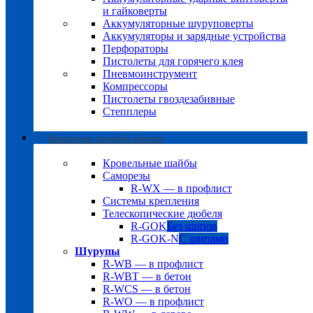
и гайковерты
Аккумуляторные шуруповерты
Аккумуляторы и зарядные устройства
Перфораторы
Пистолеты для горячего клея
Пневмоинструмент
Компрессоры
Пистолеты гвоздезабивные
Степплеры
Крепление плоской кровли
Кровельные шайбы
Саморезы
R-WX — в профлист
Системы крепления
Телескопические дюбеля
R-GOK
Без шипов
R-GOK-N
С шипами
Шурупы
R-WB — в профлист
R-WBT — в бетон
R-WCS — в бетон
R-WO — в профлист