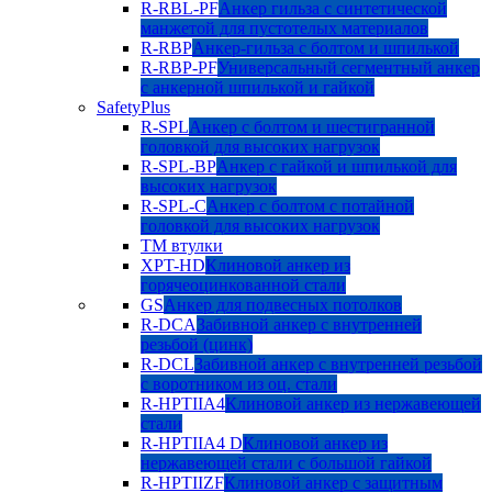
R-RBL-PF
Анкер гильза с синтетической
манжетой для пустотелых материалов
R-RBP
Анкер-гильза с болтом и шпилькой
R-RBP-PF
Универсальный сегментный анкер
с анкерной шпилькой и гайкой
SafetyPlus
R-SPL
Анкер с болтом и шестигранной
головкой для высоких нагрузок
R-SPL-BP
Анкер с гайкой и шпилькой для
высоких нагрузок
R-SPL-C
Анкер с болтом с потайной
головкой для высоких нагрузок
TM втулки
XPT-HD
Клиновой анкер из
горячеоцинкованной стали
GS
Анкер для подвесных потолков
R-DCA
Забивной анкер с внутренней
резьбой (цинк)
R-DCL
Забивной анкер с внутренней резьбой
с воротником из оц. стали
R-HPTIIA4
Клиновой анкер из нержавеющей
стали
R-HPTIIA4 D
Клиновой анкер из
нержавеющей стали с большой гайкой
R-HPTIIZF
Клиновой анкер с защитным