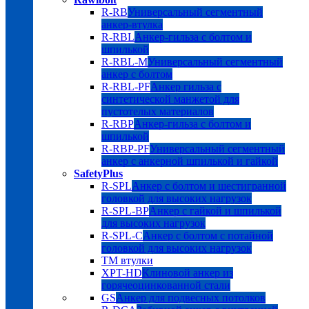
R-RB
Универсальный сегментный
анкер-втулка
R-RBL
Анкер-гильза с болтом и
шпилькой
R-RBL-M
Универсальный сегментный
анкер с болтом
R-RBL-PF
Анкер гильза с
синтетической манжетой для
пустотелых материалов
R-RBP
Анкер-гильза с болтом и
шпилькой
R-RBP-PF
Универсальный сегментный
анкер с анкерной шпилькой и гайкой
SafetyPlus
R-SPL
Анкер с болтом и шестигранной
головкой для высоких нагрузок
R-SPL-BP
Анкер с гайкой и шпилькой
для высоких нагрузок
R-SPL-C
Анкер с болтом с потайной
головкой для высоких нагрузок
TM втулки
XPT-HD
Клиновой анкер из
горячеоцинкованной стали
GS
Анкер для подвесных потолков