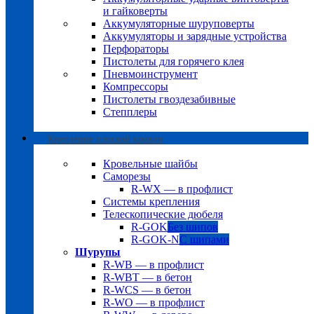
и гайковерты
Аккумуляторные шуруповерты
Аккумуляторы и зарядные устройства
Перфораторы
Пистолеты для горячего клея
Пневмоинструмент
Компрессоры
Пистолеты гвоздезабивные
Степплеры
Крепление плоской кровли
Кровельные шайбы
Саморезы
R-WX — в профлист
Системы крепления
Телескопические дюбеля
R-GOK
Без шипов
R-GOK-N
С шипами
Шурупы
R-WB — в профлист
R-WBT — в бетон
R-WCS — в бетон
R-WO — в профлист