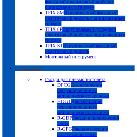
фасадный пластиковый дюбель с
оцинкованным гвоздем
TFIX 8M
Вкручиваемый фасадный
пластиковый дюбель с оцинкованным
гвоздем
TFIX 8P
Вкручиваемый фасадный
пластиковый дюбель с оцинкованным
гвоздем
TFIX ST
Вкручиваемый фасадный
пластиковый дюбель
Монтажный инструмент
Расходники
Гвозди для пневмопистолета
DPCG
Для крепления
перфорированного
металлического крепежа
HDGT
Для крепления
перфорированного
металлического крепежа
R-GDP
Гвозди в проволочной
ленте
R-GPG
Гладкие гвозди в
пластиковой ленте