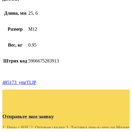
Длина, мм
25, 6
Размер
M12
Вес, кг
0.95
Штрих код
5906675283913
485173_ymrTLIP
Отправьте нам заявку
1. Цены с НДС 2. Оптовые скидки 3. Доставка день-в-день по Москве