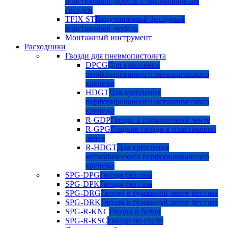
пластиковый дюбель с оцинкованным
гвоздем
TFIX ST
Вкручиваемый фасадный
пластиковый дюбель
Монтажный инструмент
Расходники
Гвозди для пневмопистолета
DPCG
Для крепления
перфорированного металлического
крепежа
HDGT
Для крепления
перфорированного металлического
крепежа
R-GDP
Гвозди в проволочной ленте
R-GPG
Гладкие гвозди в пластиковой
ленте
R-HDGT
Для крепления
металлического перфорированного
крепежа
SPG-DPG
Гвозди без газа
SPG-DPK
Гвозди без газа
SPG-DRG
Гвозди в бумажной ленте без газа
SPG-DRK
Гвозди в бумажной ленте без газа
SPG-R-KNC
Гвозди в бетон
SPG-R-KSC
Гвозди по стали