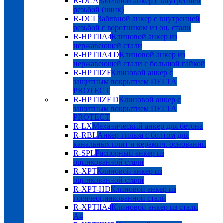
R-DCA
Забивной анкер с внутренней
резьбой (цинк)
R-DCL
Забивной анкер с внутренней
резьбой с воротником из оц. стали
R-HPTIIA4
Клиновой анкер из
нержавеющей стали
R-HPTIIA4 D
Клиновой анкер из
нержавеющей стали с большой гайкой
R-HPTIIZF
Клиновой анкер с
защитным покрытием DELTA
PROTECT
R-HPTIIZF D
Клиновой анкер с
защитным покрытием DELTA
PROTECT
R-LX
Механический анкер для бетона
R-RBL
Анкер-гильза с болтом для
канальных плит и керамич. оснований
R-SPL
Распорный анкер из
оцинкованной стали
R-XPT
Клиновой анкер из
оцинкованной стали
R-XPT-HD
Клиновой анкер из
горячеоцинкованной стали
R-XPTIIA4
Клиновой анкер из стали
А4