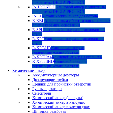
покрытием DELTA PROTECT
R-HPTIIZF D
Клиновой анкер с защитным
покрытием DELTA PROTECT
R-LX
Механический анкер для бетона
R-RBL
Анкер-гильза с болтом для канальных
плит и керамич. оснований
R-SPL
Распорный анкер из оцинкованной
стали
R-XPT
Клиновой анкер из оцинкованной
стали
R-XPT-HD
Клиновой анкер из
горячеоцинкованной стали
R-XPTIIA4
Клиновой анкер из стали А4
R-XPTIIIHD
Клиновой анкер из
горячеоцинкованной стали
Химические анкера
Аккумуляторные дозаторы
Дозирующие трубки
Ершики для прочистки отверстий
Ручные дозаторы
Смесители
Химический анкер (капсулы)
Химический анкер в капсулах
Химический анкер в картриджах
Шпилька резьбовая