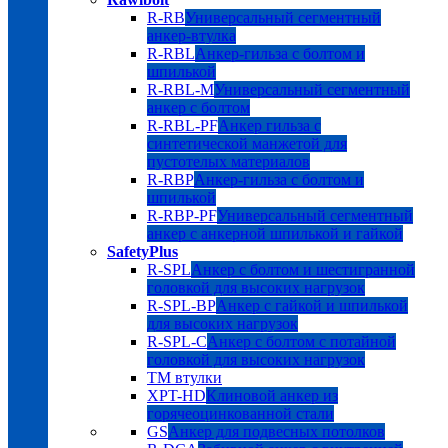
R-RB
Универсальный сегментный
анкер-втулка
R-RBL
Анкер-гильза с болтом и
шпилькой
R-RBL-M
Универсальный сегментный
анкер с болтом
R-RBL-PF
Анкер гильза с
синтетической манжетой для
пустотелых материалов
R-RBP
Анкер-гильза с болтом и
шпилькой
R-RBP-PF
Универсальный сегментный
анкер с анкерной шпилькой и гайкой
SafetyPlus
R-SPL
Анкер с болтом и шестигранной
головкой для высоких нагрузок
R-SPL-BP
Анкер с гайкой и шпилькой
для высоких нагрузок
R-SPL-C
Анкер с болтом с потайной
головкой для высоких нагрузок
TM втулки
XPT-HD
Клиновой анкер из
горячеоцинкованной стали
GS
Анкер для подвесных потолков