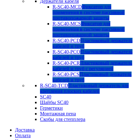
Держатели кабеля
R-SC40-MCD
Фиксатор для
применения в системе пассивной
противопожарной защиты
R-SC40-MCS
Фиксатор для
применения в системе пассивной
противопожарной защиты
R-SC40-PCD
Пластиковый держатель
кабелей и труб
R-SC40-PCO
Пластиковый держатель
кабелей и труб
R-SC40-PCR
Пластиковый держатель
кабелей и труб с регуляцией
R-SC40-PCS
Пластиковый держатель
кабелей и труб
R-SC40-TCD
Пластиковый держатель для
крепления плоских кабелей
SC40
Шайбы SC40
Герметики
Монтажная пена
Скобы для степплера
Доставка
Оплата