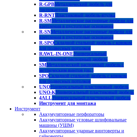
R-GPB
Металлический дюбель для
гиспокартона
R-RNT
Пластиковый дюбель-втулка
R-SM
Металлические распорные дюбели для
крепления в пустотелые основания
R-SN
Металлические распорные дюбели для
крепления в пустотелые основания
R-SPO
Складной стальной дюбель с крюком
для подвесных потолков
RAWL-IN-ONE
Универсальный
пластиковый распорный дюбель
SM
Металлический распорный дюбель с
метрическим винтов (оц.)
SPO
Складной стальной дюбель с крюком
для подвесных потолков
UNO
Универсальный пластиковый дюбель
UNO-K
Универсальный пластиковый дюбель
4ALL
Универсальный пластиковый дюбель
Инструмент для монтажа
Инструмент
Аккумуляторные перфораторы
Аккумуляторные угловые шлифовальные
машины (УШМ)
Аккумуляторные ударные винтоверты и
гайковерты