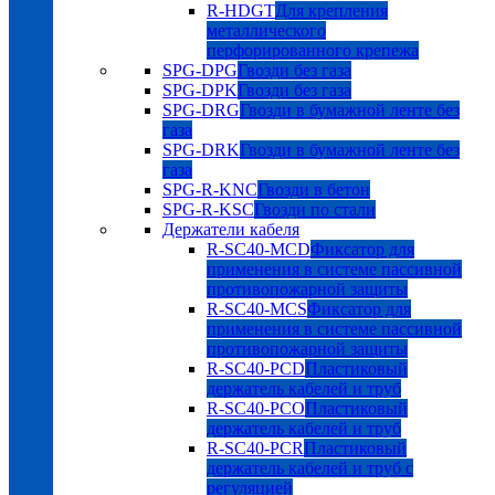
R-HDGT
Для крепления
металлического
перфорированного крепежа
SPG-DPG
Гвозди без газа
SPG-DPK
Гвозди без газа
SPG-DRG
Гвозди в бумажной ленте без
газа
SPG-DRK
Гвозди в бумажной ленте без
газа
SPG-R-KNC
Гвозди в бетон
SPG-R-KSC
Гвозди по стали
Держатели кабеля
R-SC40-MCD
Фиксатор для
применения в системе пассивной
противопожарной защиты
R-SC40-MCS
Фиксатор для
применения в системе пассивной
противопожарной защиты
R-SC40-PCD
Пластиковый
держатель кабелей и труб
R-SC40-PCO
Пластиковый
держатель кабелей и труб
R-SC40-PCR
Пластиковый
держатель кабелей и труб с
регуляцией