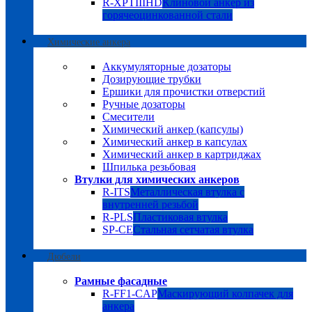
R-XPTIIIHD
Клиновой анкер из
горячеоцинкованной стали
Химические анкера
Аккумуляторные дозаторы
Дозирующие трубки
Ершики для прочистки отверстий
Ручные дозаторы
Смесители
Химический анкер (капсулы)
Химический анкер в капсулах
Химический анкер в картриджах
Шпилька резьбовая
Втулки для химических анкеров
R-ITS
Металлическая втулка с
внутренней резьбой
R-PLS
Пластиковая втулка
SP-CE
Стальная сетчатая втулка
Дюбели
Рамные фасадные
R-FF1-CAP
Маскирующий колпачек для
анкера