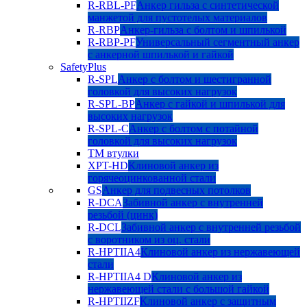
R-RBL-PF
Анкер гильза с синтетической
манжетой для пустотелых материалов
R-RBP
Анкер-гильза с болтом и шпилькой
R-RBP-PF
Универсальный сегментный анкер
с анкерной шпилькой и гайкой
SafetyPlus
R-SPL
Анкер с болтом и шестигранной
головкой для высоких нагрузок
R-SPL-BP
Анкер с гайкой и шпилькой для
высоких нагрузок
R-SPL-C
Анкер с болтом с потайной
головкой для высоких нагрузок
TM втулки
XPT-HD
Клиновой анкер из
горячеоцинкованной стали
GS
Анкер для подвесных потолков
R-DCA
Забивной анкер с внутренней
резьбой (цинк)
R-DCL
Забивной анкер с внутренней резьбой
с воротником из оц. стали
R-HPTIIA4
Клиновой анкер из нержавеющей
стали
R-HPTIIA4 D
Клиновой анкер из
нержавеющей стали с большой гайкой
R-HPTIIZF
Клиновой анкер с защитным