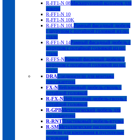
R-FF1-N 08
Маскирующий колпачек для
анкера
R-FF1-N 10
R-FF1-N 10K
R-FF1-N 10L
Рамный фасадный дюбель
с шурупом с потайной головкой из оц.
стали
R-FF1-N 14
Рамный фасадный дюбель с
шурупом с потайной головкой из оц.
стали
R-FFS-N
Рамный фасадный дюбель с
шурупом с потайной головкой из оц.
стали
DRA
Соединители для монтажа
гипсокартона
FX-N
Нейлоновый дюбель-гвоздь с
потайной головкой
R-FX-N
Нейлоновый дюбель-гвоздь с
потайной головкой
R-GPB
Металлический дюбель для
гиспокартона
R-RNT
Пластиковый дюбель-втулка
R-SM
Металлические распорные
дюбели для крепления в пустотелые
основания