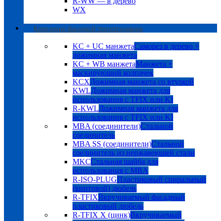
R-WW — в дерево
WX
Крепление фасадной теплоизоляции
KC + UC манжета
Саморез в дерево +
дожимная манжета
KC + WB манжета
Манжета +
маскирующий колпачек
KCX
Дожимная манжета со втулкой
KWL
Дожимная манжета для
использования с TFIX или KI
R-KWL
Дожимная манжета для
использования с TFIX или KI
MBA (соединители)
Стальной
соединитель
MBA SS (соединители)
Стальной
соединитель из нержавеющей стали
MKC
Стальная шайба для
использования с MBA
R-ISO-PLUG
Пластиковый спиральный
(винтовой) дюбель
R-TFIX
Вкручиваемый фасадный
пластиковый дюбель
R-TFIX X (цинк)
Вкручиваемый