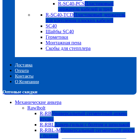
R-SC40-PCS
Пластиковый
держатель кабелей и труб
R-SC40-TCD
Пластиковый держатель
для крепления плоских кабелей
SC40
Шайбы SC40
Герметики
Монтажная пена
Скобы для степплера
Доставка
Оплата
Контакты
О Компании
Оптовые скидки
Механические анкера
Rawlbolt
R-RB
Универсальный сегментный анкер-
втулка
R-RBL
Анкер-гильза с болтом и шпилькой
R-RBL-M
Универсальный сегментный анкер
с болтом