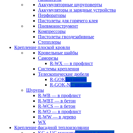
Аккумуляторные шуруповерты
Аккумуляторы и зарядные устройства
Перфораторы
Пистолеты для горячего клея
Пневмоинструмент
Компрессоры
Пистолеты гвоздезабивные
Степплеры
Крепление плоской кровли
Кровельные шайбы
Саморезы
R-WX — в профлист
Системы крепления
Телескопические дюбеля
R-GOK
Без шипов
R-GOK-N
С шипами
Шурупы
R-WB — в профлист
R-WBT — в бетон
R-WCS — в бетон
R-WO — в профлист
R-WW — в дерево
WX
Крепление фасадной теплоизоляции
KC + UC манжета
Саморез в дерево +