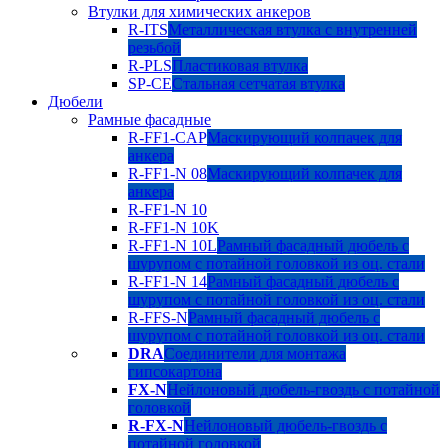
Втулки для химических анкеров
R-ITS
Металлическая втулка с внутренней
резьбой
R-PLS
Пластиковая втулка
SP-CE
Стальная сетчатая втулка
Дюбели
Рамные фасадные
R-FF1-CAP
Маскирующий колпачек для
анкера
R-FF1-N 08
Маскирующий колпачек для
анкера
R-FF1-N 10
R-FF1-N 10K
R-FF1-N 10L
Рамный фасадный дюбель с
шурупом с потайной головкой из оц. стали
R-FF1-N 14
Рамный фасадный дюбель с
шурупом с потайной головкой из оц. стали
R-FFS-N
Рамный фасадный дюбель с
шурупом с потайной головкой из оц. стали
DRA
Соединители для монтажа
гипсокартона
FX-N
Нейлоновый дюбель-гвоздь с потайной
головкой
R-FX-N
Нейлоновый дюбель-гвоздь с
потайной головкой