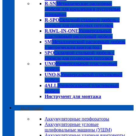
R-SN
Металлические распорные
дюбели для крепления в пустотелые
основания
R-SPO
Складной стальной дюбель с
крюком для подвесных потолков
RAWL-IN-ONE
Универсальный
пластиковый распорный дюбель
SM
Металлический распорный дюбель
с метрическим винтов (оц.)
SPO
Складной стальной дюбель с
крюком для подвесных потолков
UNO
Универсальный пластиковый
дюбель
UNO-K
Универсальный пластиковый
дюбель
4ALL
Универсальный пластиковый
дюбель
Инструмент для монтажа
Инструмент
Аккумуляторные перфораторы
Аккумуляторные угловые
шлифовальные машины (УШМ)
Аккумуляторные ударные винтоверты