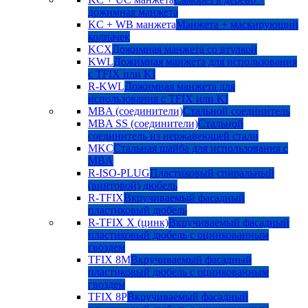
дожимная манжета
KC + WB манжета
Манжета + маскирующий
колпачек
KCX
Дожимная манжета со втулкой
KWL
Дожимная манжета для использования
с TFIX или KI
R-KWL
Дожимная манжета для
использования с TFIX или KI
MBA (соединители)
Стальной соединитель
MBA SS (соединители)
Стальной
соединитель из нержавеющей стали
MKC
Стальная шайба для использования с
MBA
R-ISO-PLUG
Пластиковый спиральный
(винтовой) дюбель
R-TFIX
Вкручиваемый фасадный
пластиковый дюбель
R-TFIX X (цинк)
Вкручиваемый фасадный
пластиковый дюбель с оцинкованным
гвоздем
TFIX 8M
Вкручиваемый фасадный
пластиковый дюбель с оцинкованным
гвоздем
TFIX 8P
Вкручиваемый фасадный