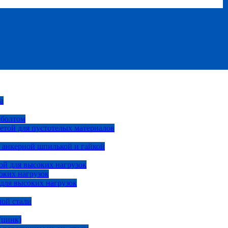
а
 болтом
етой для пустотелых материалов
 анкерной шпилькой и гайкой
ой для высоких нагрузок
оких нагрузок
 для высоких нагрузок
ной стали
(цинк)