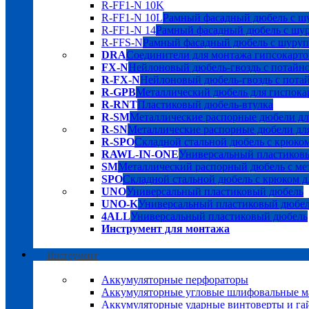
R-FF1-N 10K
R-FF1-N 10L
Рамный фасадный дюбель с шу
R-FF1-N 14
Рамный фасадный дюбель с шуру
R-FFS-N
Рамный фасадный дюбель с шурупо
DRA
Соединители для монтажа гипсокарто
FX-N
Нейлоновый дюбель-гвоздь с потайн
R-FX-N
Нейлоновый дюбель-гвоздь с пота
R-GPB
Металлический дюбель для гиспока
R-RNT
Пластиковый дюбель-втулка
R-SM
Металлические распорные дюбели дл
R-SN
Металлические распорные дюбели для
R-SPO
Складной стальной дюбель с крюком
RAWL-IN-ONE
Универсальный пластиков
SM
Металлический распорный дюбель с мет
SPO
Складной стальной дюбель с крюком д
UNO
Универсальный пластиковый дюбель
UNO-K
Универсальный пластиковый дюбе
4ALL
Универсальный пластиковый дюбель
Инструмент для монтажа
Инструмент
Аккумуляторные перфораторы
Аккумуляторные угловые шлифовальные
Аккумуляторные ударные винтоверты и га