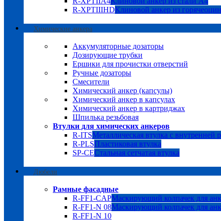
R-XPTIIA4
Клиновой анкер из стали А4
R-XPTIIIHD
Клиновой анкер из горячеоци
Химические анкера
Аккумуляторные дозаторы
Дозирующие трубки
Ершики для прочистки отверстий
Ручные дозаторы
Смесители
Химический анкер (капсулы)
Химический анкер в капсулах
Химический анкер в картриджах
Шпилька резьбовая
Втулки для химических анкеров
R-ITS
Металлическая втулка с внутренней 
R-PLS
Пластиковая втулка
SP-CE
Стальная сетчатая втулка
Дюбели
Рамные фасадные
R-FF1-CAP
Маскирующий колпачек для анк
R-FF1-N 08
Маскирующий колпачек для анк
R-FF1-N 10