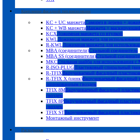
Крепление фасадной теплоизоляции
KC + UC манжета
Саморез в дерево + дожи
KC + WB манжета
Манжета + маскирующий
KCX
Дожимная манжета со втулкой
KWL
Дожимная манжета для использования
R-KWL
Дожимная манжета для использован
MBA (соединители)
Стальной соединитель
MBA SS (соединители)
Стальной соедините
MKC
Стальная шайба для использования с
R-ISO-PLUG
Пластиковый спиральный (ви
R-TFIX
Вкручиваемый фасадный пластико
R-TFIX X (цинк)
Вкручиваемый фасадный п
оцинкованным гвоздем
TFIX 8M
Вкручиваемый фасадный пластик
гвоздем
TFIX 8P
Вкручиваемый фасадный пластико
гвоздем
TFIX ST
Вкручиваемый фасадный пластик
Монтажный инструмент
Расходники