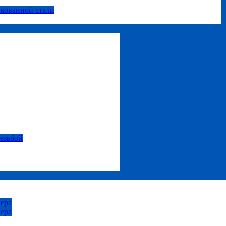
нкованной стали
резьбой
ера
ера