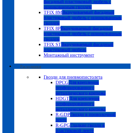
фасадный пластиковый дюбель с
оцинкованным гвоздем
TFIX 8M
Вкручиваемый фасадный
пластиковый дюбель с оцинкованным
гвоздем
TFIX 8P
Вкручиваемый фасадный
пластиковый дюбель с оцинкованным
гвоздем
TFIX ST
Вкручиваемый фасадный
пластиковый дюбель
Монтажный инструмент
Расходники
Гвозди для пневмопистолета
DPCG
Для крепления
перфорированного
металлического крепежа
HDGT
Для крепления
перфорированного
металлического крепежа
R-GDP
Гвозди в проволочной
ленте
R-GPG
Гладкие гвозди в
пластиковой ленте