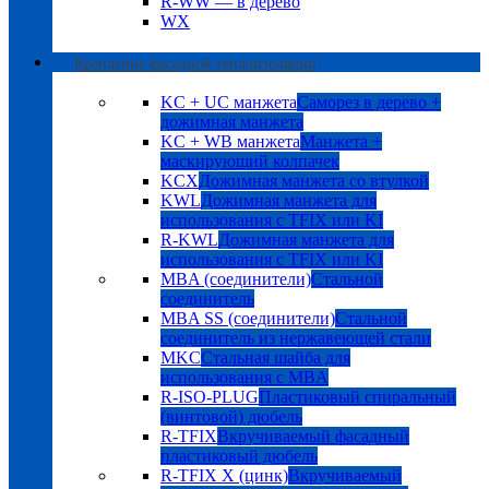
R-WW — в дерево
WX
Крепление фасадной теплоизоляции
KC + UC манжета
Саморез в дерево +
дожимная манжета
KC + WB манжета
Манжета +
маскирующий колпачек
KCX
Дожимная манжета со втулкой
KWL
Дожимная манжета для
использования с TFIX или KI
R-KWL
Дожимная манжета для
использования с TFIX или KI
MBA (соединители)
Стальной
соединитель
MBA SS (соединители)
Стальной
соединитель из нержавеющей стали
MKC
Стальная шайба для
использования с MBA
R-ISO-PLUG
Пластиковый спиральный
(винтовой) дюбель
R-TFIX
Вкручиваемый фасадный
пластиковый дюбель
R-TFIX X (цинк)
Вкручиваемый