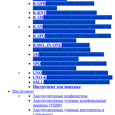
R-GPB
Металлический дюбель для
гиспокартона
R-RNT
Пластиковый дюбель-втулка
R-SM
Металлические распорные дюбели для
крепления в пустотелые основания
R-SN
Металлические распорные дюбели для
крепления в пустотелые основания
R-SPO
Складной стальной дюбель с крюком
для подвесных потолков
RAWL-IN-ONE
Универсальный
пластиковый распорный дюбель
SM
Металлический распорный дюбель с
метрическим винтов (оц.)
SPO
Складной стальной дюбель с крюком
для подвесных потолков
UNO
Универсальный пластиковый дюбель
UNO-K
Универсальный пластиковый дюбель
4ALL
Универсальный пластиковый дюбель
Инструмент для монтажа
Инструмент
Аккумуляторные перфораторы
Аккумуляторные угловые шлифовальные
машины (УШМ)
Аккумуляторные ударные винтоверты и
гайковерты