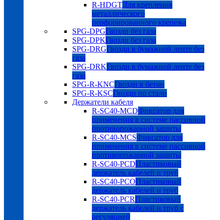
R-HDGT
Для крепления
металлического
перфорированного крепежа
SPG-DPG
Гвозди без газа
SPG-DPK
Гвозди без газа
SPG-DRG
Гвозди в бумажной ленте без
газа
SPG-DRK
Гвозди в бумажной ленте без
газа
SPG-R-KNC
Гвозди в бетон
SPG-R-KSC
Гвозди по стали
Держатели кабеля
R-SC40-MCD
Фиксатор для
применения в системе пассивной
противопожарной защиты
R-SC40-MCS
Фиксатор для
применения в системе пассивной
противопожарной защиты
R-SC40-PCD
Пластиковый
держатель кабелей и труб
R-SC40-PCO
Пластиковый
держатель кабелей и труб
R-SC40-PCR
Пластиковый
держатель кабелей и труб с
регуляцией