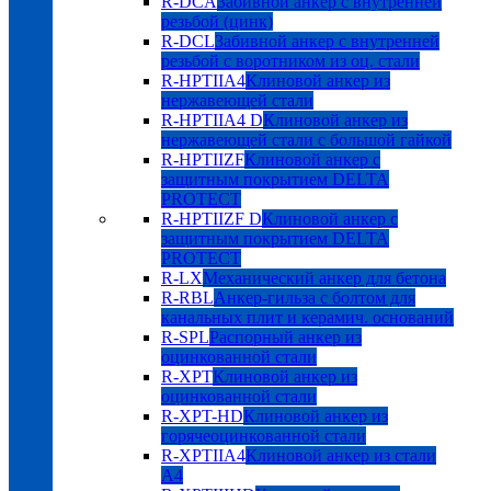
R-DCA
Забивной анкер с внутренней
резьбой (цинк)
R-DCL
Забивной анкер с внутренней
резьбой с воротником из оц. стали
R-HPTIIA4
Клиновой анкер из
нержавеющей стали
R-HPTIIA4 D
Клиновой анкер из
нержавеющей стали с большой гайкой
R-HPTIIZF
Клиновой анкер с
защитным покрытием DELTA
PROTECT
R-HPTIIZF D
Клиновой анкер с
защитным покрытием DELTA
PROTECT
R-LX
Механический анкер для бетона
R-RBL
Анкер-гильза с болтом для
канальных плит и керамич. оснований
R-SPL
Распорный анкер из
оцинкованной стали
R-XPT
Клиновой анкер из
оцинкованной стали
R-XPT-HD
Клиновой анкер из
горячеоцинкованной стали
R-XPTIIA4
Клиновой анкер из стали
А4