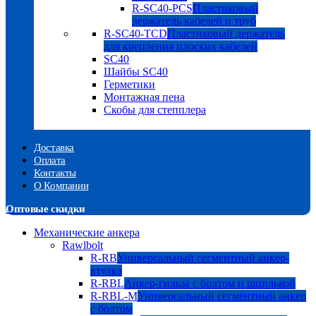
R-SC40-PCS
Пластиковый
держатель кабелей и труб
R-SC40-TCD
Пластиковый держатель
для крепления плоских кабелей
SC40
Шайбы SC40
Герметики
Монтажная пена
Скобы для степплера
Доставка
Оплата
Контакты
О Компании
Оптовые скидки
Механические анкера
Rawlbolt
R-RB
Универсальный сегментный анкер-
втулка
R-RBL
Анкер-гильза с болтом и шпилькой
R-RBL-M
Универсальный сегментный анкер
с болтом