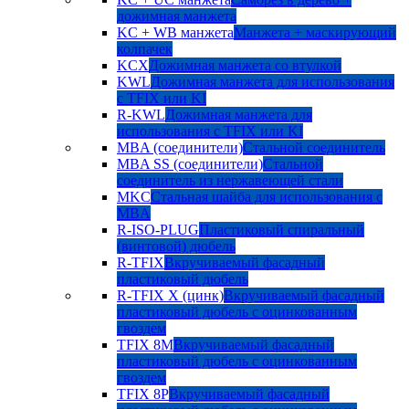
дожимная манжета
KC + WB манжета
Манжета + маскирующий
колпачек
KCX
Дожимная манжета со втулкой
KWL
Дожимная манжета для использования
с TFIX или KI
R-KWL
Дожимная манжета для
использования с TFIX или KI
MBA (соединители)
Стальной соединитель
MBA SS (соединители)
Стальной
соединитель из нержавеющей стали
MKC
Стальная шайба для использования с
MBA
R-ISO-PLUG
Пластиковый спиральный
(винтовой) дюбель
R-TFIX
Вкручиваемый фасадный
пластиковый дюбель
R-TFIX X (цинк)
Вкручиваемый фасадный
пластиковый дюбель с оцинкованным
гвоздем
TFIX 8M
Вкручиваемый фасадный
пластиковый дюбель с оцинкованным
гвоздем
TFIX 8P
Вкручиваемый фасадный