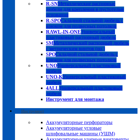
R-SN
Металлические распорные
дюбели для крепления в пустотелые
основания
R-SPO
Складной стальной дюбель с
крюком для подвесных потолков
RAWL-IN-ONE
Универсальный
пластиковый распорный дюбель
SM
Металлический распорный дюбель
с метрическим винтов (оц.)
SPO
Складной стальной дюбель с
крюком для подвесных потолков
UNO
Универсальный пластиковый
дюбель
UNO-K
Универсальный пластиковый
дюбель
4ALL
Универсальный пластиковый
дюбель
Инструмент для монтажа
Инструмент
Аккумуляторные перфораторы
Аккумуляторные угловые
шлифовальные машины (УШМ)
Аккумуляторные ударные винтоверты