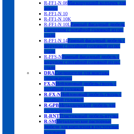
R-FF1-N 08
Маскирующий колпачек для
анкера
R-FF1-N 10
R-FF1-N 10K
R-FF1-N 10L
Рамный фасадный дюбель
с шурупом с потайной головкой из оц.
стали
R-FF1-N 14
Рамный фасадный дюбель с
шурупом с потайной головкой из оц.
стали
R-FFS-N
Рамный фасадный дюбель с
шурупом с потайной головкой из оц.
стали
DRA
Соединители для монтажа
гипсокартона
FX-N
Нейлоновый дюбель-гвоздь с
потайной головкой
R-FX-N
Нейлоновый дюбель-гвоздь с
потайной головкой
R-GPB
Металлический дюбель для
гиспокартона
R-RNT
Пластиковый дюбель-втулка
R-SM
Металлические распорные
дюбели для крепления в пустотелые
основания