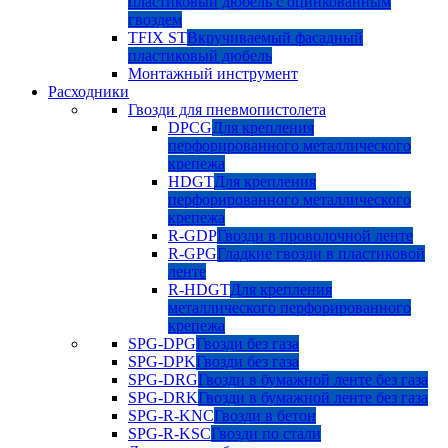
пластиковый дюбель с оцинкованным
гвоздем
TFIX ST
Вкручиваемый фасадный
пластиковый дюбель
Монтажный инструмент
Расходники
Гвозди для пневмопистолета
DPCG
Для крепления
перфорированного металлического
крепежа
HDGT
Для крепления
перфорированного металлического
крепежа
R-GDP
Гвозди в проволочной ленте
R-GPG
Гладкие гвозди в пластиковой
ленте
R-HDGT
Для крепления
металлического перфорированного
крепежа
SPG-DPG
Гвозди без газа
SPG-DPK
Гвозди без газа
SPG-DRG
Гвозди в бумажной ленте без газа
SPG-DRK
Гвозди в бумажной ленте без газа
SPG-R-KNC
Гвозди в бетон
SPG-R-KSC
Гвозди по стали