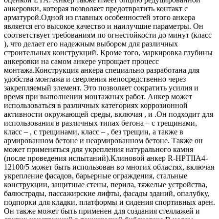
анкеровки, которая позволяет предотвратить контакт с
арматурой.Одной из главных особенностей этого анкера
является его высокое качество и наилучшие параметры. Он
соответствует требованиям по огнестойкости до минут (класс
), что делает его надежным выбором для различных
строительных конструкций. Кроме того, маркировка глубины
анкеровки на самом анкере упрощает процесс
монтажа.Конструкция анкера специально разработана для
удобства монтажа и сверления непосредственно через
закрепляемый элемент. Это позволяет сократить усилия и
время при выполнении монтажных работ. Анкер может
использоваться в различных категориях коррозионной
активности окружающей среды, включая , и .Он подходит для
использования в различных типах бетона – с трещинами,
класс – , с трещинами, класс – , без трещин, а также в
армированном бетоне и неармированном бетоне. Также он
может применяться для укрепления натурального камня
(после проведения испытаний).Клиновой анкер R-HPTIIA4-
12100/5 может быть использован во многих областях, включая
укрепление фасадов, барьерные ограждения, стальные
конструкции, защитные стены, перила, тяжелые устройства,
балюстрады, пассажирские лифты, фасады зданий, опалубку,
подпорки для кладки, платформы и сидения спортивных арен.
Он также может быть применен для создания стеллажей и