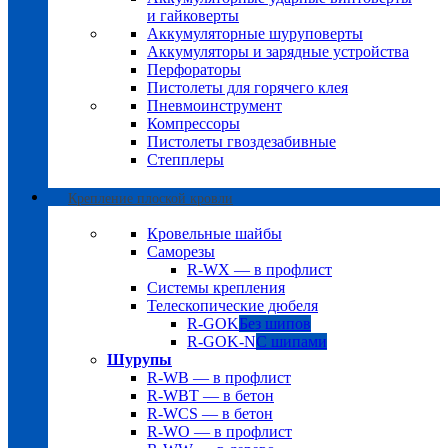
и гайковерты
Аккумуляторные шуруповерты
Аккумуляторы и зарядные устройства
Перфораторы
Пистолеты для горячего клея
Пневмоинструмент
Компрессоры
Пистолеты гвоздезабивные
Степплеры
Крепление плоской кровли
Кровельные шайбы
Саморезы
R-WX — в профлист
Системы крепления
Телескопические дюбеля
R-GOK
Без шипов
R-GOK-N
С шипами
Шурупы
R-WB — в профлист
R-WBT — в бетон
R-WCS — в бетон
R-WO — в профлист