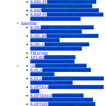
R-RBL-PF
Анкер гильза с синтетической
манжетой для пустотелых материалов
R-RBP
Анкер-гильза с болтом и шпилькой
R-RBP-PF
Универсальный сегментный анкер
с анкерной шпилькой и гайкой
SafetyPlus
R-SPL
Анкер с болтом и шестигранной
головкой для высоких нагрузок
R-SPL-BP
Анкер с гайкой и шпилькой для
высоких нагрузок
R-SPL-C
Анкер с болтом с потайной
головкой для высоких нагрузок
TM втулки
XPT-HD
Клиновой анкер из
горячеоцинкованной стали
GS
Анкер для подвесных потолков
R-DCA
Забивной анкер с внутренней
резьбой (цинк)
R-DCL
Забивной анкер с внутренней резьбой
с воротником из оц. стали
R-HPTIIA4
Клиновой анкер из нержавеющей
стали
R-HPTIIA4 D
Клиновой анкер из
нержавеющей стали с большой гайкой
R-HPTIIZF
Клиновой анкер с защитным