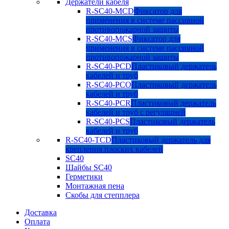
Держатели кабеля
R-SC40-MCD
Фиксатор для
применения в системе пассивной
противопожарной защиты
R-SC40-MCS
Фиксатор для
применения в системе пассивной
противопожарной защиты
R-SC40-PCD
Пластиковый держатель
кабелей и труб
R-SC40-PCO
Пластиковый держатель
кабелей и труб
R-SC40-PCR
Пластиковый держатель
кабелей и труб с регуляцией
R-SC40-PCS
Пластиковый держатель
кабелей и труб
R-SC40-TCD
Пластиковый держатель для
крепления плоских кабелей
SC40
Шайбы SC40
Герметики
Монтажная пена
Скобы для степплера
Доставка
Оплата