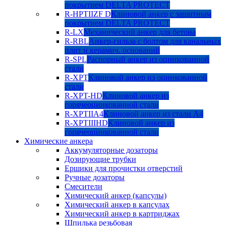
покрытием DELTA PROTECT
R-HPTIIZF D
Клиновой анкер с защитным
покрытием DELTA PROTECT
R-LX
Механический анкер для бетона
R-RBL
Анкер-гильза с болтом для канальных
плит и керамич. оснований
R-SPL
Распорный анкер из оцинкованной
стали
R-XPT
Клиновой анкер из оцинкованной
стали
R-XPT-HD
Клиновой анкер из
горячеоцинкованной стали
R-XPTIIA4
Клиновой анкер из стали А4
R-XPTIIIHD
Клиновой анкер из
горячеоцинкованной стали
Химические анкера
Аккумуляторные дозаторы
Дозирующие трубки
Ершики для прочистки отверстий
Ручные дозаторы
Смесители
Химический анкер (капсулы)
Химический анкер в капсулах
Химический анкер в картриджах
Шпилька резьбовая