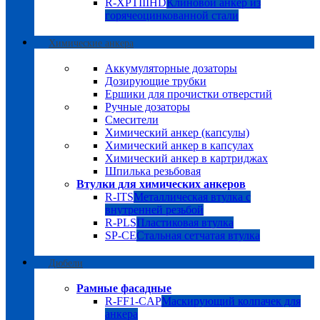
R-XPTIIIHD
Клиновой анкер из
горячеоцинкованной стали
Химические анкера
Аккумуляторные дозаторы
Дозирующие трубки
Ершики для прочистки отверстий
Ручные дозаторы
Смесители
Химический анкер (капсулы)
Химический анкер в капсулах
Химический анкер в картриджах
Шпилька резьбовая
Втулки для химических анкеров
R-ITS
Металлическая втулка с
внутренней резьбой
R-PLS
Пластиковая втулка
SP-CE
Стальная сетчатая втулка
Дюбели
Рамные фасадные
R-FF1-CAP
Маскирующий колпачек для
анкера