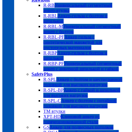
R-RB
Универсальный сегментный
анкер-втулка
R-RBL
Анкер-гильза с болтом и
шпилькой
R-RBL-M
Универсальный сегментный
анкер с болтом
R-RBL-PF
Анкер гильза с
синтетической манжетой для
пустотелых материалов
R-RBP
Анкер-гильза с болтом и
шпилькой
R-RBP-PF
Универсальный сегментный
анкер с анкерной шпилькой и гайкой
SafetyPlus
R-SPL
Анкер с болтом и шестигранной
головкой для высоких нагрузок
R-SPL-BP
Анкер с гайкой и шпилькой
для высоких нагрузок
R-SPL-C
Анкер с болтом с потайной
головкой для высоких нагрузок
TM втулки
XPT-HD
Клиновой анкер из
горячеоцинкованной стали
GS
Анкер для подвесных потолков