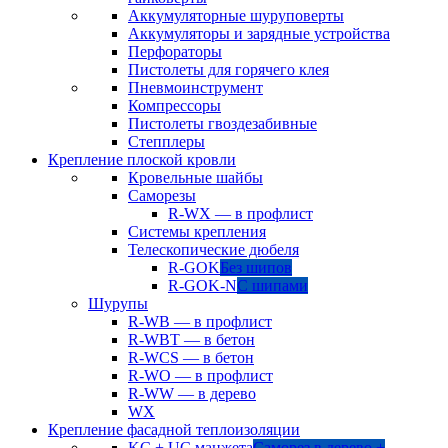
Аккумуляторные шуруповерты
Аккумуляторы и зарядные устройства
Перфораторы
Пистолеты для горячего клея
Пневмоинструмент
Компрессоры
Пистолеты гвоздезабивные
Степплеры
Крепление плоской кровли
Кровельные шайбы
Саморезы
R-WX — в профлист
Системы крепления
Телескопические дюбеля
R-GOK
Без шипов
R-GOK-N
С шипами
Шурупы
R-WB — в профлист
R-WBT — в бетон
R-WCS — в бетон
R-WO — в профлист
R-WW — в дерево
WX
Крепление фасадной теплоизоляции
KC + UC манжета
Саморез в дерево +