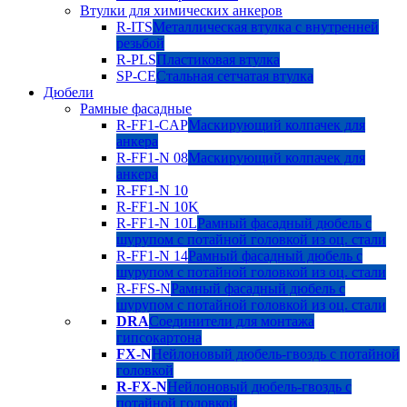
Втулки для химических анкеров
R-ITS
Металлическая втулка с внутренней
резьбой
R-PLS
Пластиковая втулка
SP-CE
Стальная сетчатая втулка
Дюбели
Рамные фасадные
R-FF1-CAP
Маскирующий колпачек для
анкера
R-FF1-N 08
Маскирующий колпачек для
анкера
R-FF1-N 10
R-FF1-N 10K
R-FF1-N 10L
Рамный фасадный дюбель с
шурупом с потайной головкой из оц. стали
R-FF1-N 14
Рамный фасадный дюбель с
шурупом с потайной головкой из оц. стали
R-FFS-N
Рамный фасадный дюбель с
шурупом с потайной головкой из оц. стали
DRA
Соединители для монтажа
гипсокартона
FX-N
Нейлоновый дюбель-гвоздь с потайной
головкой
R-FX-N
Нейлоновый дюбель-гвоздь с
потайной головкой