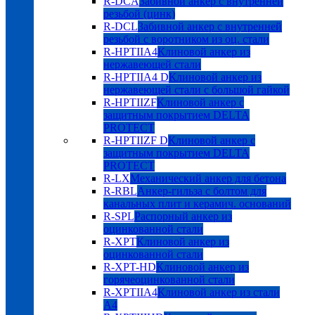
R-DCA
Забивной анкер с внутренней
резьбой (цинк)
R-DCL
Забивной анкер с внутренней
резьбой с воротником из оц. стали
R-HPTIIA4
Клиновой анкер из
нержавеющей стали
R-HPTIIA4 D
Клиновой анкер из
нержавеющей стали с большой гайкой
R-HPTIIZF
Клиновой анкер с
защитным покрытием DELTA
PROTECT
R-HPTIIZF D
Клиновой анкер с
защитным покрытием DELTA
PROTECT
R-LX
Механический анкер для бетона
R-RBL
Анкер-гильза с болтом для
канальных плит и керамич. оснований
R-SPL
Распорный анкер из
оцинкованной стали
R-XPT
Клиновой анкер из
оцинкованной стали
R-XPT-HD
Клиновой анкер из
горячеоцинкованной стали
R-XPTIIA4
Клиновой анкер из стали
А4