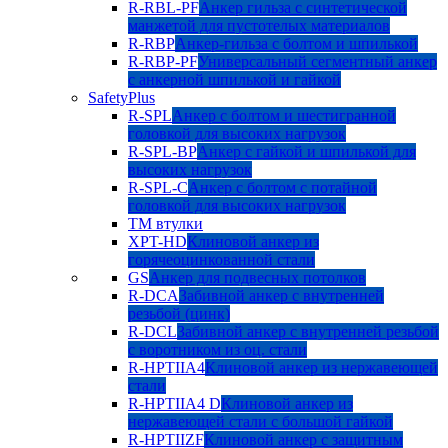
R-RBL-PF
Анкер гильза с синтетической
манжетой для пустотелых материалов
R-RBP
Анкер-гильза с болтом и шпилькой
R-RBP-PF
Универсальный сегментный анкер
с анкерной шпилькой и гайкой
SafetyPlus
R-SPL
Анкер с болтом и шестигранной
головкой для высоких нагрузок
R-SPL-BP
Анкер с гайкой и шпилькой для
высоких нагрузок
R-SPL-C
Анкер с болтом с потайной
головкой для высоких нагрузок
TM втулки
XPT-HD
Клиновой анкер из
горячеоцинкованной стали
GS
Анкер для подвесных потолков
R-DCA
Забивной анкер с внутренней
резьбой (цинк)
R-DCL
Забивной анкер с внутренней резьбой
с воротником из оц. стали
R-HPTIIA4
Клиновой анкер из нержавеющей
стали
R-HPTIIA4 D
Клиновой анкер из
нержавеющей стали с большой гайкой
R-HPTIIZF
Клиновой анкер с защитным