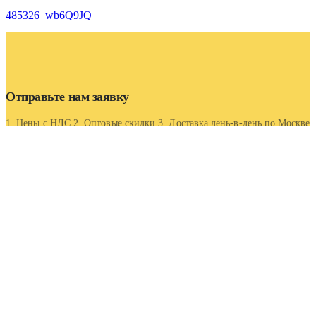
485326_wb6Q9JQ
Отправьте нам заявку
1. Цены с НДС 2. Оптовые скидки 3. Доставка день-в-день по Москве
и области 4. Оптовые скидки.
Контакты
Адрес
Московская область, г Люберцы, Котельнический проезд