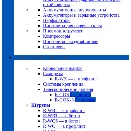
и гайковерты
Аккумуляторные шуруповерты
Аккумуляторы и зарядные устройства
Перфораторы
Пистолеты для горячего клея
Пневмоинструмент
Компрессоры
Пистолеты гвоздезабивные
Степплеры
Крепление плоской кровли
Кровельные шайбы
Саморезы
R-WX — в профлист
Системы крепления
Телескопические дюбеля
R-GOK
Без шипов
R-GOK-N
С шипами
Шурупы
R-WB — в профлист
R-WBT — в бетон
R-WCS — в бетон
R-WO — в профлист