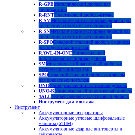
R-GPB
Металлический дюбель для
гиспокартона
R-RNT
Пластиковый дюбель-втулка
R-SM
Металлические распорные дюбели для
крепления в пустотелые основания
R-SN
Металлические распорные дюбели для
крепления в пустотелые основания
R-SPO
Складной стальной дюбель с крюком
для подвесных потолков
RAWL-IN-ONE
Универсальный
пластиковый распорный дюбель
SM
Металлический распорный дюбель с
метрическим винтов (оц.)
SPO
Складной стальной дюбель с крюком
для подвесных потолков
UNO
Универсальный пластиковый дюбель
UNO-K
Универсальный пластиковый дюбель
4ALL
Универсальный пластиковый дюбель
Инструмент для монтажа
Инструмент
Аккумуляторные перфораторы
Аккумуляторные угловые шлифовальные
машины (УШМ)
Аккумуляторные ударные винтоверты и
гайковерты