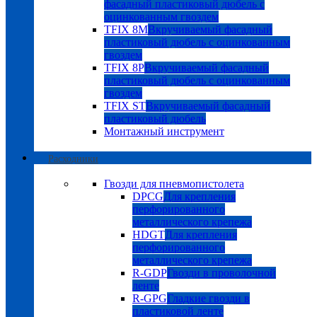
фасадный пластиковый дюбель с
оцинкованным гвоздем
TFIX 8M
Вкручиваемый фасадный
пластиковый дюбель с оцинкованным
гвоздем
TFIX 8P
Вкручиваемый фасадный
пластиковый дюбель с оцинкованным
гвоздем
TFIX ST
Вкручиваемый фасадный
пластиковый дюбель
Монтажный инструмент
Расходники
Гвозди для пневмопистолета
DPCG
Для крепления
перфорированного
металлического крепежа
HDGT
Для крепления
перфорированного
металлического крепежа
R-GDP
Гвозди в проволочной
ленте
R-GPG
Гладкие гвозди в
пластиковой ленте