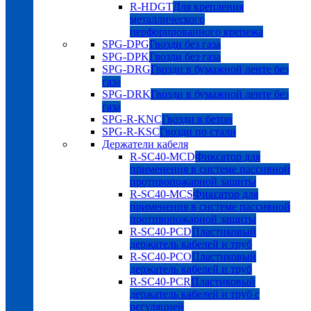
R-HDGT
Для крепления
металлического
перфорированного крепежа
SPG-DPG
Гвозди без газа
SPG-DPK
Гвозди без газа
SPG-DRG
Гвозди в бумажной ленте без
газа
SPG-DRK
Гвозди в бумажной ленте без
газа
SPG-R-KNC
Гвозди в бетон
SPG-R-KSC
Гвозди по стали
Держатели кабеля
R-SC40-MCD
Фиксатор для
применения в системе пассивной
противопожарной защиты
R-SC40-MCS
Фиксатор для
применения в системе пассивной
противопожарной защиты
R-SC40-PCD
Пластиковый
держатель кабелей и труб
R-SC40-PCO
Пластиковый
держатель кабелей и труб
R-SC40-PCR
Пластиковый
держатель кабелей и труб с
регуляцией