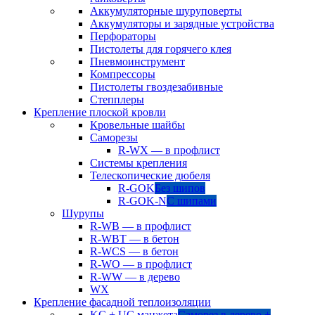
Аккумуляторные шуруповерты
Аккумуляторы и зарядные устройства
Перфораторы
Пистолеты для горячего клея
Пневмоинструмент
Компрессоры
Пистолеты гвоздезабивные
Степплеры
Крепление плоской кровли
Кровельные шайбы
Саморезы
R-WX — в профлист
Системы крепления
Телескопические дюбеля
R-GOK
Без шипов
R-GOK-N
С шипами
Шурупы
R-WB — в профлист
R-WBT — в бетон
R-WCS — в бетон
R-WO — в профлист
R-WW — в дерево
WX
Крепление фасадной теплоизоляции
KC + UC манжета
Саморез в дерево +