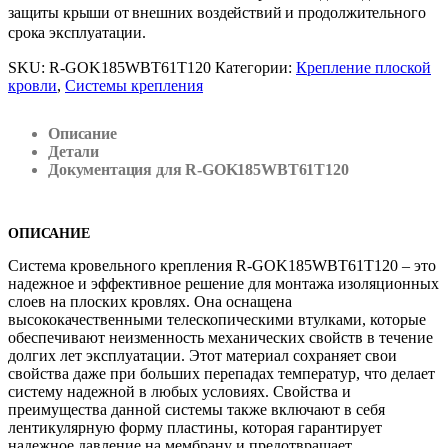
защиты крыши от внешних воздействий и продолжительного
срока эксплуатации.
SKU:
R-GOK185WBT61T120
Категории:
Крепление плоской
кровли
,
Системы крепления
Описание
Детали
Документация для R-GOK185WBT61T120
ОПИСАНИЕ
Система кровельного крепления R-GOK185WBT61T120 – это
надежное и эффективное решение для монтажа изоляционных
слоев на плоских кровлях. Она оснащена
высококачественными телескопическими втулками, которые
обеспечивают неизменность механических свойств в течение
долгих лет эксплуатации. Этот материал сохраняет свои
свойства даже при больших перепадах температур, что делает
систему надежной в любых условиях. Свойства и
преимущества данной системы также включают в себя
лентикулярную форму пластины, которая гарантирует
надежное давление на мембрану и предотвращает