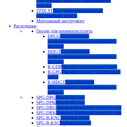
пластиковый дюбель с оцинкованным
гвоздем
TFIX ST
Вкручиваемый фасадный
пластиковый дюбель
Монтажный инструмент
Расходники
Гвозди для пневмопистолета
DPCG
Для крепления
перфорированного металлического
крепежа
HDGT
Для крепления
перфорированного металлического
крепежа
R-GDP
Гвозди в проволочной ленте
R-GPG
Гладкие гвозди в пластиковой
ленте
R-HDGT
Для крепления
металлического перфорированного
крепежа
SPG-DPG
Гвозди без газа
SPG-DPK
Гвозди без газа
SPG-DRG
Гвозди в бумажной ленте без газа
SPG-DRK
Гвозди в бумажной ленте без газа
SPG-R-KNC
Гвозди в бетон
SPG-R-KSC
Гвозди по стали