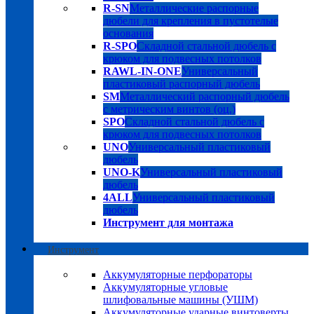
R-SN
Металлические распорные
дюбели для крепления в пустотелые
основания
R-SPO
Складной стальной дюбель с
крюком для подвесных потолков
RAWL-IN-ONE
Универсальный
пластиковый распорный дюбель
SM
Металлический распорный дюбель
с метрическим винтов (оц.)
SPO
Складной стальной дюбель с
крюком для подвесных потолков
UNO
Универсальный пластиковый
дюбель
UNO-K
Универсальный пластиковый
дюбель
4ALL
Универсальный пластиковый
дюбель
Инструмент для монтажа
Инструмент
Аккумуляторные перфораторы
Аккумуляторные угловые
шлифовальные машины (УШМ)
Аккумуляторные ударные винтоверты