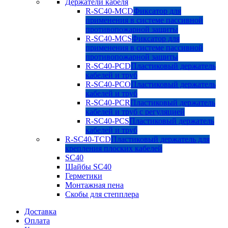
Держатели кабеля
R-SC40-MCD
Фиксатор для
применения в системе пассивной
противопожарной защиты
R-SC40-MCS
Фиксатор для
применения в системе пассивной
противопожарной защиты
R-SC40-PCD
Пластиковый держатель
кабелей и труб
R-SC40-PCO
Пластиковый держатель
кабелей и труб
R-SC40-PCR
Пластиковый держатель
кабелей и труб с регуляцией
R-SC40-PCS
Пластиковый держатель
кабелей и труб
R-SC40-TCD
Пластиковый держатель для
крепления плоских кабелей
SC40
Шайбы SC40
Герметики
Монтажная пена
Скобы для степплера
Доставка
Оплата