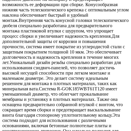
возможность ее деформации при сборке. Конусообразная
нижняя часть телескопического крепежа с оптимальным углом
наклона обеспечивает быстрый и удобный
монтаж.Внутренняя часть конусной головки телескопического
дюбеля специально разработана для предварительного
монтажа пластиковой втулки с шурупом, что упрощает
процесс сборки и увеличивает надежность крепления.Для
дополнительной защиты от коррозии и повышения
прочности, система имеет покрытие из углеродистой стали с
защитным покрытием толщиной 10 мкм. Это обеспечивает
долговечность и надежность крепления в течение многих
лет.Уникальный дизайн резьбы специально разработан для
использования сэндвич-панелей, что позволяет достичь
высокой несущей способности при легком монтаже и
маленьком диаметре. Это делает систему идеальным
решением для монтажа в плотных материалах, таких как
минеральная вата.Система R-GOK185WBT61T120 имеет
уменьшенный диаметр, что облегчает прокалывание
мембраны и установку в плотных материалах. Также она
оснащена предварительно собранной втулкой с винтом, что
сокращает время сборки и предотвращает выскальзывание
винта благодаря стопорному уплотнительному кольцу.Эта
система подходит для использования с различными
основаниями, включая бетонные полнотелые плиты и
конструкционную древесину. Она идеально подходит для