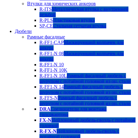
Втулки для химических анкеров
R-ITS
Металлическая втулка с внутренней
резьбой
R-PLS
Пластиковая втулка
SP-CE
Стальная сетчатая втулка
Дюбели
Рамные фасадные
R-FF1-CAP
Маскирующий колпачек для
анкера
R-FF1-N 08
Маскирующий колпачек для
анкера
R-FF1-N 10
R-FF1-N 10K
R-FF1-N 10L
Рамный фасадный дюбель с
шурупом с потайной головкой из оц. стали
R-FF1-N 14
Рамный фасадный дюбель с
шурупом с потайной головкой из оц. стали
R-FFS-N
Рамный фасадный дюбель с
шурупом с потайной головкой из оц. стали
DRA
Соединители для монтажа
гипсокартона
FX-N
Нейлоновый дюбель-гвоздь с потайной
головкой
R-FX-N
Нейлоновый дюбель-гвоздь с
потайной головкой