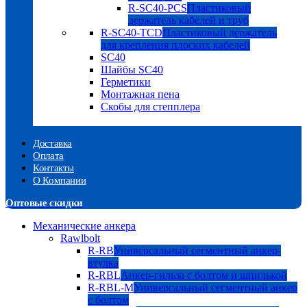
R-SC40-PCS
Пластиковый
держатель кабелей и труб
R-SC40-TCD
Пластиковый держатель
для крепления плоских кабелей
SC40
Шайбы SC40
Герметики
Монтажная пена
Скобы для степплера
Доставка
Оплата
Контакты
О Компании
Оптовые скидки
Механические анкера
Rawlbolt
R-RB
Универсальный сегментный анкер-
втулка
R-RBL
Анкер-гильза с болтом и шпилькой
R-RBL-M
Универсальный сегментный анкер
с болтом