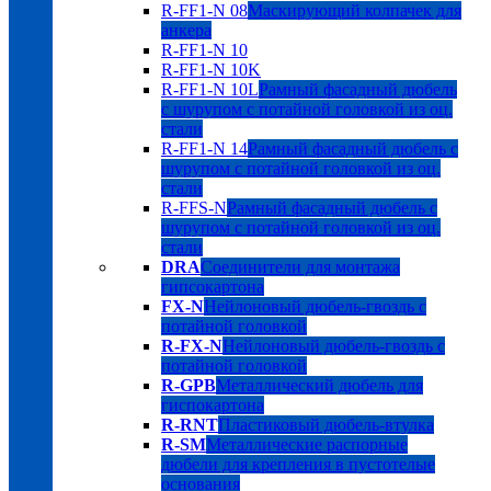
R-FF1-N 08
Маскирующий колпачек для
анкера
R-FF1-N 10
R-FF1-N 10K
R-FF1-N 10L
Рамный фасадный дюбель
с шурупом с потайной головкой из оц.
стали
R-FF1-N 14
Рамный фасадный дюбель с
шурупом с потайной головкой из оц.
стали
R-FFS-N
Рамный фасадный дюбель с
шурупом с потайной головкой из оц.
стали
DRA
Соединители для монтажа
гипсокартона
FX-N
Нейлоновый дюбель-гвоздь с
потайной головкой
R-FX-N
Нейлоновый дюбель-гвоздь с
потайной головкой
R-GPB
Металлический дюбель для
гиспокартона
R-RNT
Пластиковый дюбель-втулка
R-SM
Металлические распорные
дюбели для крепления в пустотелые
основания