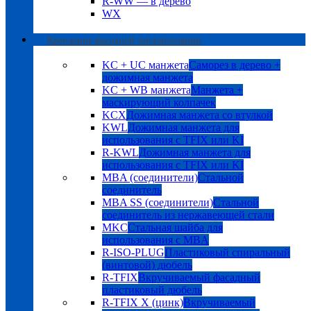
R-WW — в дерево
WX
Крепление фасадной теплоизоляции
KC + UC манжета
Саморез в дерево +
дожимная манжета
KC + WB манжета
Манжета +
маскирующий колпачек
KCX
Дожимная манжета со втулкой
KWL
Дожимная манжета для
использования с TFIX или KI
R-KWL
Дожимная манжета для
использования с TFIX или KI
MBA (соединители)
Стальной
соединитель
MBA SS (соединители)
Стальной
соединитель из нержавеющей стали
MKC
Стальная шайба для
использования с MBA
R-ISO-PLUG
Пластиковый спиральный
(винтовой) дюбель
R-TFIX
Вкручиваемый фасадный
пластиковый дюбель
R-TFIX X (цинк)
Вкручиваемый