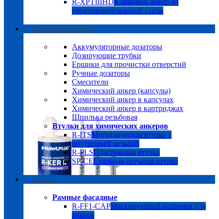
R-XPTIIIHD
Клиновой анкер из
горячеоцинкованной стали
Химические анкера
Аккумуляторные дозаторы
Дозирующие трубки
Ершики для прочистки отверстий
Ручные дозаторы
Смесители
Химический анкер (капсулы)
Химический анкер в капсулах
Химический анкер в картриджах
Шпилька резьбовая
Втулки для химических анкеров
R-ITS
Металлическая втулка с
внутренней резьбой
R-PLS
Пластиковая втулка
SP-CE
Стальная сетчатая втулка
Дюбели
Рамные фасадные
R-FF1-CAP
Маскирующий колпачек для
анкера