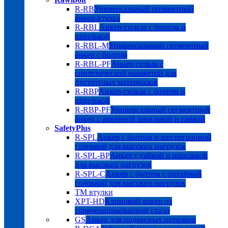
R-RB
Универсальный сегментный
анкер-втулка
R-RBL
Анкер-гильза с болтом и
шпилькой
R-RBL-M
Универсальный сегментный
анкер с болтом
R-RBL-PF
Анкер гильза с
синтетической манжетой для
пустотелых материалов
R-RBP
Анкер-гильза с болтом и
шпилькой
R-RBP-PF
Универсальный сегментный
анкер с анкерной шпилькой и гайкой
SafetyPlus
R-SPL
Анкер с болтом и шестигранной
головкой для высоких нагрузок
R-SPL-BP
Анкер с гайкой и шпилькой
для высоких нагрузок
R-SPL-C
Анкер с болтом с потайной
головкой для высоких нагрузок
TM втулки
XPT-HD
Клиновой анкер из
горячеоцинкованной стали
GS
Анкер для подвесных потолков