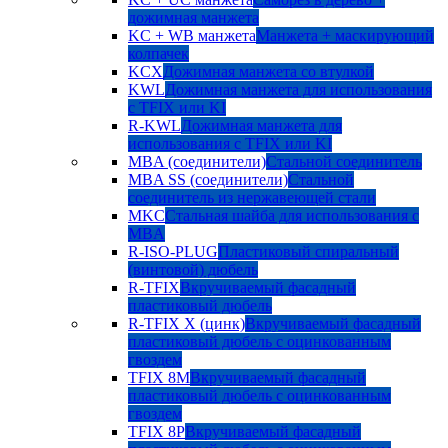
дожимная манжета
KC + WB манжета
Манжета + маскирующий
колпачек
KCX
Дожимная манжета со втулкой
KWL
Дожимная манжета для использования
с TFIX или KI
R-KWL
Дожимная манжета для
использования с TFIX или KI
MBA (соединители)
Стальной соединитель
MBA SS (соединители)
Стальной
соединитель из нержавеющей стали
MKC
Стальная шайба для использования с
MBA
R-ISO-PLUG
Пластиковый спиральный
(винтовой) дюбель
R-TFIX
Вкручиваемый фасадный
пластиковый дюбель
R-TFIX X (цинк)
Вкручиваемый фасадный
пластиковый дюбель с оцинкованным
гвоздем
TFIX 8M
Вкручиваемый фасадный
пластиковый дюбель с оцинкованным
гвоздем
TFIX 8P
Вкручиваемый фасадный