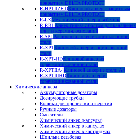
покрытием DELTA PROTECT
R-HPTIIZF D
Клиновой анкер с защитным
покрытием DELTA PROTECT
R-LX
Механический анкер для бетона
R-RBL
Анкер-гильза с болтом для канальных
плит и керамич. оснований
R-SPL
Распорный анкер из оцинкованной
стали
R-XPT
Клиновой анкер из оцинкованной
стали
R-XPT-HD
Клиновой анкер из
горячеоцинкованной стали
R-XPTIIA4
Клиновой анкер из стали А4
R-XPTIIIHD
Клиновой анкер из
горячеоцинкованной стали
Химические анкера
Аккумуляторные дозаторы
Дозирующие трубки
Ершики для прочистки отверстий
Ручные дозаторы
Смесители
Химический анкер (капсулы)
Химический анкер в капсулах
Химический анкер в картриджах
Шпилька резьбовая