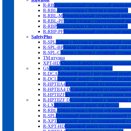
R-RB
Универсальный сегментный анкер-вт
R-RBL
Анкер-гильза с болтом и шпилькой
R-RBL-M
Универсальный сегментный анкер
R-RBL-PF
Анкер гильза с синтетической м
R-RBP
Анкер-гильза с болтом и шпилькой
R-RBP-PF
Универсальный сегментный анке
SafetyPlus
R-SPL
Анкер с болтом и шестигранной гол
R-SPL-BP
Анкер с гайкой и шпилькой для 
R-SPL-C
Анкер с болтом с потайной головк
TM втулки
XPT-HD
Клиновой анкер из горячеоцинков
GS
Анкер для подвесных потолков
R-DCA
Забивной анкер с внутренней резьб
R-DCL
Забивной анкер с внутренней резьбо
R-HPTIIA4
Клиновой анкер из нержавеюще
R-HPTIIA4 D
Клиновой анкер из нержавею
R-HPTIIZF
Клиновой анкер с защитным 
R-HPTIIZF D
Клиновой анкер с защитны
R-LX
Механический анкер для бетона
R-RBL
Анкер-гильза с болтом для канальн
R-SPL
Распорный анкер из оцинкованной с
R-XPT
Клиновой анкер из оцинкованной с
R-XPT-HD
Клиновой анкер из горячеоцинк