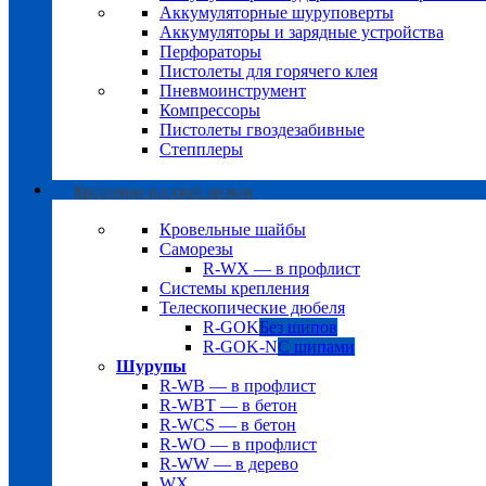
Аккумуляторные шуруповерты
Аккумуляторы и зарядные устройства
Перфораторы
Пистолеты для горячего клея
Пневмоинструмент
Компрессоры
Пистолеты гвоздезабивные
Степплеры
Крепление плоской кровли
Кровельные шайбы
Саморезы
R-WX — в профлист
Системы крепления
Телескопические дюбеля
R-GOK
Без шипов
R-GOK-N
С шипами
Шурупы
R-WB — в профлист
R-WBT — в бетон
R-WCS — в бетон
R-WO — в профлист
R-WW — в дерево
WX