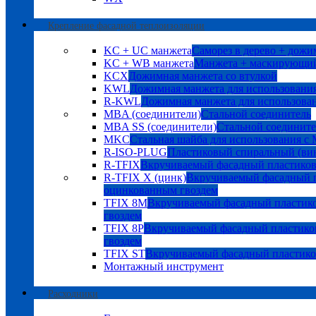
Крепление фасадной теплоизоляции
KC + UC манжета
Саморез в дерево + дожи
KC + WB манжета
Манжета + маскирующий
KCX
Дожимная манжета со втулкой
KWL
Дожимная манжета для использования
R-KWL
Дожимная манжета для использован
MBA (соединители)
Стальной соединитель
MBA SS (соединители)
Стальной соедините
MKC
Стальная шайба для использования с
R-ISO-PLUG
Пластиковый спиральный (ви
R-TFIX
Вкручиваемый фасадный пластико
R-TFIX X (цинк)
Вкручиваемый фасадный п
оцинкованным гвоздем
TFIX 8M
Вкручиваемый фасадный пластик
гвоздем
TFIX 8P
Вкручиваемый фасадный пластико
гвоздем
TFIX ST
Вкручиваемый фасадный пластик
Монтажный инструмент
Расходники