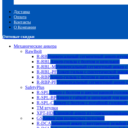
Доставка
Оплата
Контакты
О Компании
Оптовые скидки
Механические анкера
Rawlbolt
R-RB
Универсальный сегментный анкер-втулк
R-RBL
Анкер-гильза с болтом и шпилькой
R-RBL-M
Универсальный сегментный анкер с
R-RBL-PF
Анкер гильза с синтетической манж
R-RBP
Анкер-гильза с болтом и шпилькой
R-RBP-PF
Универсальный сегментный анкер с
SafetyPlus
R-SPL
Анкер с болтом и шестигранной головк
R-SPL-BP
Анкер с гайкой и шпилькой для выс
R-SPL-C
Анкер с болтом с потайной головкой
TM втулки
XPT-HD
Клиновой анкер из горячеоцинкован
GS
Анкер для подвесных потолков
R-DCA
Забивной анкер с внутренней резьбой 