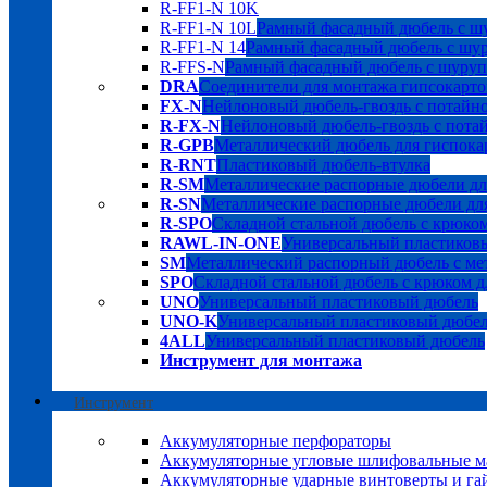
R-FF1-N 10K
R-FF1-N 10L
Рамный фасадный дюбель с шу
R-FF1-N 14
Рамный фасадный дюбель с шуру
R-FFS-N
Рамный фасадный дюбель с шурупо
DRA
Соединители для монтажа гипсокарто
FX-N
Нейлоновый дюбель-гвоздь с потайн
R-FX-N
Нейлоновый дюбель-гвоздь с пота
R-GPB
Металлический дюбель для гиспока
R-RNT
Пластиковый дюбель-втулка
R-SM
Металлические распорные дюбели дл
R-SN
Металлические распорные дюбели для
R-SPO
Складной стальной дюбель с крюком
RAWL-IN-ONE
Универсальный пластиков
SM
Металлический распорный дюбель с мет
SPO
Складной стальной дюбель с крюком д
UNO
Универсальный пластиковый дюбель
UNO-K
Универсальный пластиковый дюбе
4ALL
Универсальный пластиковый дюбель
Инструмент для монтажа
Инструмент
Аккумуляторные перфораторы
Аккумуляторные угловые шлифовальные
Аккумуляторные ударные винтоверты и га