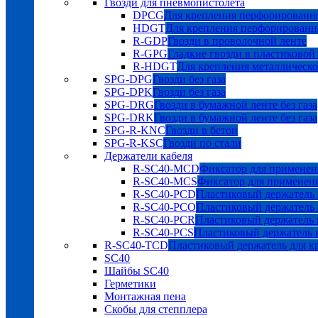
Гвозди для пневмопистолета
DPCG
Для крепления перфорированно
HDGT
Для крепления перфорированн
R-GDP
Гвозди в проволочной ленте
R-GPG
Гладкие гвозди в пластиковой
R-HDGT
Для крепления металлическ
SPG-DPG
Гвозди без газа
SPG-DPK
Гвозди без газа
SPG-DRG
Гвозди в бумажной ленте без газа
SPG-DRK
Гвозди в бумажной ленте без газа
SPG-R-KNC
Гвозди в бетон
SPG-R-KSC
Гвозди по стали
Держатели кабеля
R-SC40-MCD
Фиксатор для применен
R-SC40-MCS
Фиксатор для применен
R-SC40-PCD
Пластиковый держатель 
R-SC40-PCO
Пластиковый держатель 
R-SC40-PCR
Пластиковый держатель к
R-SC40-PCS
Пластиковый держатель к
R-SC40-TCD
Пластиковый держатель для к
SC40
Шайбы SC40
Герметики
Монтажная пена
Скобы для степплера