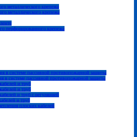
го металлического крепежа
ого металлического крепежа
 ленте
ого перфорированного крепежа
ия в системе пассивной противопожарной защиты
ия в системе пассивной противопожарной защиты
кабелей и труб
кабелей и труб
абелей и труб с регуляцией
абелей и труб
репления плоских кабелей