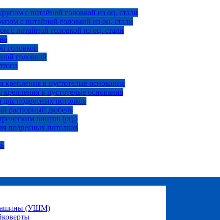
рупом с потайной головкой из оц. стали
пом с потайной головкой из оц. стали
м с потайной головкой из оц. стали
на
ой головкой
йной головкой
ртона
я крепления в пустотелые основания
 крепления в пустотелые основания
 для подвесных потолков
ый распорный дюбель
рическим винтов (оц.)
ля подвесных потолков
ль
 машины (УШМ)
йковерты