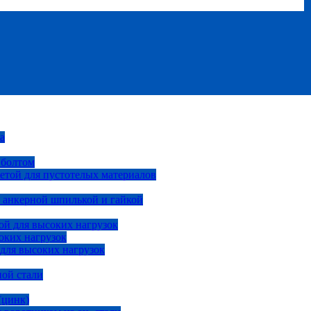
а
 болтом
етой для пустотелых материалов
 анкерной шпилькой и гайкой
ой для высоких нагрузок
оких нагрузок
 для высоких нагрузок
ной стали
(цинк)