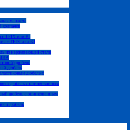
мная манжета
 колпачек
 с TFIX или KI
ия с TFIX или KI
ль из нержавеющей стали
 MBA
нтовой) дюбель
вый дюбель
ластиковый дюбель с
овый дюбель с оцинкованным
вый дюбель с оцинкованным
овый дюбель