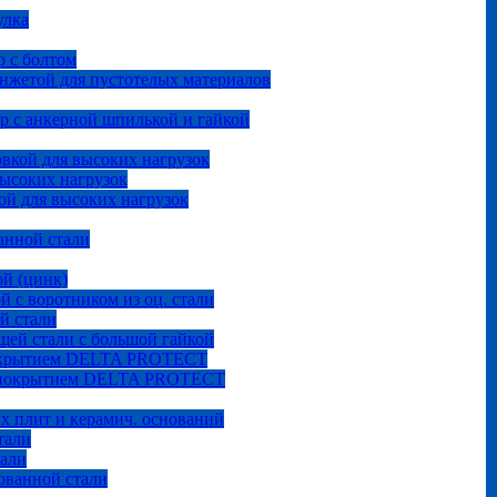
улка
 с болтом
анжетой для пустотелых материалов
р с анкерной шпилькой и гайкой
овкой для высоких нагрузок
высоких нагрузок
ой для высоких нагрузок
анной стали
ой (цинк)
й с воротником из оц. стали
й стали
щей стали с большой гайкой
покрытием DELTA PROTECT
м покрытием DELTA PROTECT
ых плит и керамич. оснований
тали
тали
ованной стали