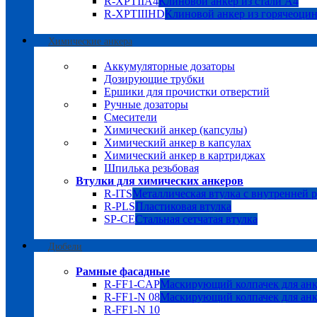
R-XPTIIA4
Клиновой анкер из стали А4
R-XPTIIIHD
Клиновой анкер из горячеоци
Химические анкера
Аккумуляторные дозаторы
Дозирующие трубки
Ершики для прочистки отверстий
Ручные дозаторы
Смесители
Химический анкер (капсулы)
Химический анкер в капсулах
Химический анкер в картриджах
Шпилька резьбовая
Втулки для химических анкеров
R-ITS
Металлическая втулка с внутренней 
R-PLS
Пластиковая втулка
SP-CE
Стальная сетчатая втулка
Дюбели
Рамные фасадные
R-FF1-CAP
Маскирующий колпачек для анк
R-FF1-N 08
Маскирующий колпачек для анк
R-FF1-N 10