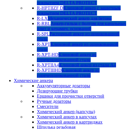
покрытием DELTA PROTECT
R-HPTIIZF D
Клиновой анкер с защитным
покрытием DELTA PROTECT
R-LX
Механический анкер для бетона
R-RBL
Анкер-гильза с болтом для канальных
плит и керамич. оснований
R-SPL
Распорный анкер из оцинкованной
стали
R-XPT
Клиновой анкер из оцинкованной
стали
R-XPT-HD
Клиновой анкер из
горячеоцинкованной стали
R-XPTIIA4
Клиновой анкер из стали А4
R-XPTIIIHD
Клиновой анкер из
горячеоцинкованной стали
Химические анкера
Аккумуляторные дозаторы
Дозирующие трубки
Ершики для прочистки отверстий
Ручные дозаторы
Смесители
Химический анкер (капсулы)
Химический анкер в капсулах
Химический анкер в картриджах
Шпилька резьбовая