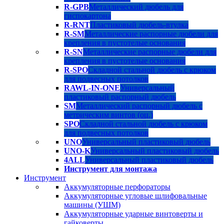
R-GPB
Металлический дюбель для
гиспокартона
R-RNT
Пластиковый дюбель-втулка
R-SM
Металлические распорные дюбели для
крепления в пустотелые основания
R-SN
Металлические распорные дюбели для
крепления в пустотелые основания
R-SPO
Складной стальной дюбель с крюком
для подвесных потолков
RAWL-IN-ONE
Универсальный
пластиковый распорный дюбель
SM
Металлический распорный дюбель с
метрическим винтов (оц.)
SPO
Складной стальной дюбель с крюком
для подвесных потолков
UNO
Универсальный пластиковый дюбель
UNO-K
Универсальный пластиковый дюбель
4ALL
Универсальный пластиковый дюбель
Инструмент для монтажа
Инструмент
Аккумуляторные перфораторы
Аккумуляторные угловые шлифовальные
машины (УШМ)
Аккумуляторные ударные винтоверты и
гайковерты