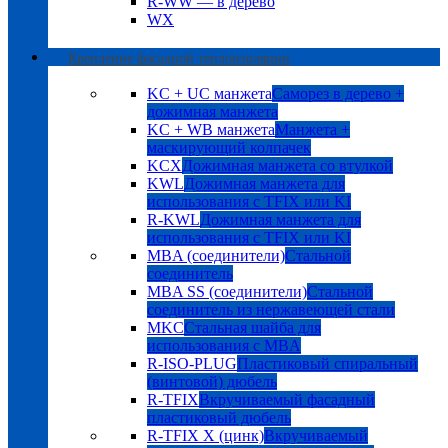
R-WW — в дерево
WX
Крепление фасадной теплоизоляции
KC + UC манжета
Саморез в дерево +
дожимная манжета
KC + WB манжета
Манжета +
маскирующий колпачек
KCX
Дожимная манжета со втулкой
KWL
Дожимная манжета для
использования с TFIX или KI
R-KWL
Дожимная манжета для
использования с TFIX или KI
MBA (соединители)
Стальной
соединитель
MBA SS (соединители)
Стальной
соединитель из нержавеющей стали
MKC
Стальная шайба для
использования с MBA
R-ISO-PLUG
Пластиковый спиральный
(винтовой) дюбель
R-TFIX
Вкручиваемый фасадный
пластиковый дюбель
R-TFIX X (цинк)
Вкручиваемый