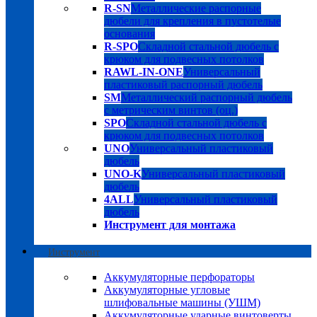
R-SN
Металлические распорные
дюбели для крепления в пустотелые
основания
R-SPO
Складной стальной дюбель с
крюком для подвесных потолков
RAWL-IN-ONE
Универсальный
пластиковый распорный дюбель
SM
Металлический распорный дюбель
с метрическим винтов (оц.)
SPO
Складной стальной дюбель с
крюком для подвесных потолков
UNO
Универсальный пластиковый
дюбель
UNO-K
Универсальный пластиковый
дюбель
4ALL
Универсальный пластиковый
дюбель
Инструмент для монтажа
Инструмент
Аккумуляторные перфораторы
Аккумуляторные угловые
шлифовальные машины (УШМ)
Аккумуляторные ударные винтоверты