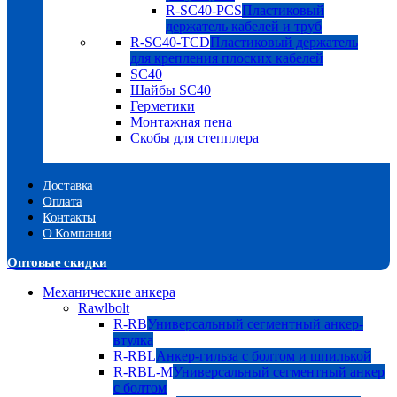
R-SC40-PCS
Пластиковый
держатель кабелей и труб
R-SC40-TCD
Пластиковый держатель
для крепления плоских кабелей
SC40
Шайбы SC40
Герметики
Монтажная пена
Скобы для степплера
Доставка
Оплата
Контакты
О Компании
Оптовые скидки
Механические анкера
Rawlbolt
R-RB
Универсальный сегментный анкер-
втулка
R-RBL
Анкер-гильза с болтом и шпилькой
R-RBL-M
Универсальный сегментный анкер
с болтом