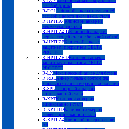
R-DCA
Забивной анкер с внутренней
резьбой (цинк)
R-DCL
Забивной анкер с внутренней
резьбой с воротником из оц. стали
R-HPTIIA4
Клиновой анкер из
нержавеющей стали
R-HPTIIA4 D
Клиновой анкер из
нержавеющей стали с большой гайкой
R-HPTIIZF
Клиновой анкер с
защитным покрытием DELTA
PROTECT
R-HPTIIZF D
Клиновой анкер с
защитным покрытием DELTA
PROTECT
R-LX
Механический анкер для бетона
R-RBL
Анкер-гильза с болтом для
канальных плит и керамич. оснований
R-SPL
Распорный анкер из
оцинкованной стали
R-XPT
Клиновой анкер из
оцинкованной стали
R-XPT-HD
Клиновой анкер из
горячеоцинкованной стали
R-XPTIIA4
Клиновой анкер из стали
А4