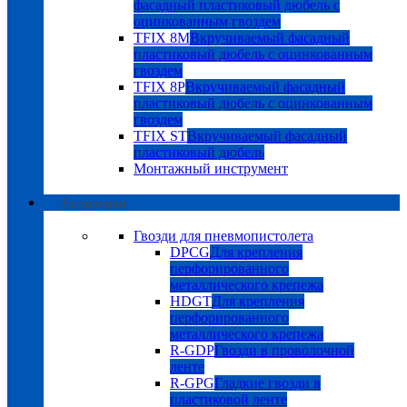
фасадный пластиковый дюбель с
оцинкованным гвоздем
TFIX 8M
Вкручиваемый фасадный
пластиковый дюбель с оцинкованным
гвоздем
TFIX 8P
Вкручиваемый фасадный
пластиковый дюбель с оцинкованным
гвоздем
TFIX ST
Вкручиваемый фасадный
пластиковый дюбель
Монтажный инструмент
Расходники
Гвозди для пневмопистолета
DPCG
Для крепления
перфорированного
металлического крепежа
HDGT
Для крепления
перфорированного
металлического крепежа
R-GDP
Гвозди в проволочной
ленте
R-GPG
Гладкие гвозди в
пластиковой ленте