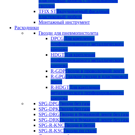
пластиковый дюбель с оцинкованным
гвоздем
TFIX ST
Вкручиваемый фасадный
пластиковый дюбель
Монтажный инструмент
Расходники
Гвозди для пневмопистолета
DPCG
Для крепления
перфорированного металлического
крепежа
HDGT
Для крепления
перфорированного металлического
крепежа
R-GDP
Гвозди в проволочной ленте
R-GPG
Гладкие гвозди в пластиковой
ленте
R-HDGT
Для крепления
металлического перфорированного
крепежа
SPG-DPG
Гвозди без газа
SPG-DPK
Гвозди без газа
SPG-DRG
Гвозди в бумажной ленте без газа
SPG-DRK
Гвозди в бумажной ленте без газа
SPG-R-KNC
Гвозди в бетон
SPG-R-KSC
Гвозди по стали