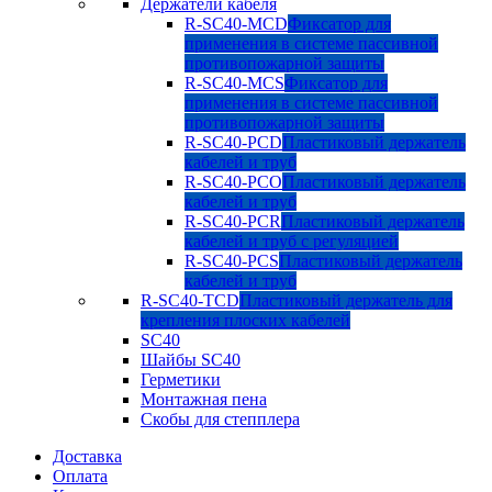
Держатели кабеля
R-SC40-MCD
Фиксатор для
применения в системе пассивной
противопожарной защиты
R-SC40-MCS
Фиксатор для
применения в системе пассивной
противопожарной защиты
R-SC40-PCD
Пластиковый держатель
кабелей и труб
R-SC40-PCO
Пластиковый держатель
кабелей и труб
R-SC40-PCR
Пластиковый держатель
кабелей и труб с регуляцией
R-SC40-PCS
Пластиковый держатель
кабелей и труб
R-SC40-TCD
Пластиковый держатель для
крепления плоских кабелей
SC40
Шайбы SC40
Герметики
Монтажная пена
Скобы для степплера
Доставка
Оплата