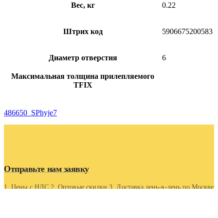
Вес, кг
0.22
Штрих код
5906675200583
Диаметр отверстия
6
Максимальная толщина прилепляемого
TFIX
486650_SPhyje7
Отправьте нам заявку
1. Цены с НДС 2. Оптовые скидки 3. Доставка день-в-день по Москве
и области 4. Оптовые скидки.