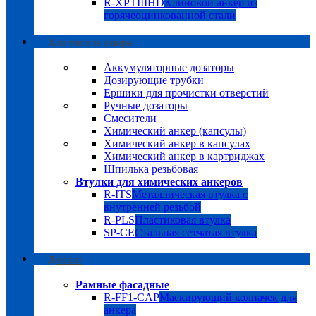
R-XPTIIIHD
Клиновой анкер из
горячеоцинкованной стали
Химические анкера
Аккумуляторные дозаторы
Дозирующие трубки
Ершики для прочистки отверстий
Ручные дозаторы
Смесители
Химический анкер (капсулы)
Химический анкер в капсулах
Химический анкер в картриджах
Шпилька резьбовая
Втулки для химических анкеров
R-ITS
Металлическая втулка с
внутренней резьбой
R-PLS
Пластиковая втулка
SP-CE
Стальная сетчатая втулка
Дюбели
Рамные фасадные
R-FF1-CAP
Маскирующий колпачек для
анкера