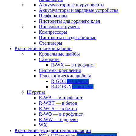
Аккумуляторные шуруповерты
Аккумуляторы и зарядные устройства
Перфораторы
Пистолеты для горячего клея
Пневмоинструмент
Компрессоры
Пистолеты гвоздезабивные
Степплеры
Крепление плоской кровли
Кровельные шайбы
Саморезы
R-WX — в профлист
Системы крепления
Телескопические дюбеля
R-GOK
Без шипов
R-GOK-N
С шипами
Шурупы
R-WB — в профлист
R-WBT — в бетон
R-WCS — в бетон
R-WO — в профлист
R-WW — в дерево
WX
Крепление фасадной теплоизоляции
KC + UC манжета
Саморез в дерево +