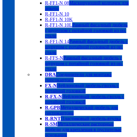
R-FF1-N 08
Маскирующий колпачек для
анкера
R-FF1-N 10
R-FF1-N 10K
R-FF1-N 10L
Рамный фасадный дюбель
с шурупом с потайной головкой из оц.
стали
R-FF1-N 14
Рамный фасадный дюбель с
шурупом с потайной головкой из оц.
стали
R-FFS-N
Рамный фасадный дюбель с
шурупом с потайной головкой из оц.
стали
DRA
Соединители для монтажа
гипсокартона
FX-N
Нейлоновый дюбель-гвоздь с
потайной головкой
R-FX-N
Нейлоновый дюбель-гвоздь с
потайной головкой
R-GPB
Металлический дюбель для
гиспокартона
R-RNT
Пластиковый дюбель-втулка
R-SM
Металлические распорные
дюбели для крепления в пустотелые
основания