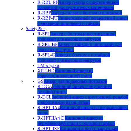
R-RBL-PF
Анкер гильза с синтетической
манжетой для пустотелых материалов
R-RBP
Анкер-гильза с болтом и шпилькой
R-RBP-PF
Универсальный сегментный анкер
с анкерной шпилькой и гайкой
SafetyPlus
R-SPL
Анкер с болтом и шестигранной
головкой для высоких нагрузок
R-SPL-BP
Анкер с гайкой и шпилькой для
высоких нагрузок
R-SPL-C
Анкер с болтом с потайной
головкой для высоких нагрузок
TM втулки
XPT-HD
Клиновой анкер из
горячеоцинкованной стали
GS
Анкер для подвесных потолков
R-DCA
Забивной анкер с внутренней
резьбой (цинк)
R-DCL
Забивной анкер с внутренней резьбой
с воротником из оц. стали
R-HPTIIA4
Клиновой анкер из нержавеющей
стали
R-HPTIIA4 D
Клиновой анкер из
нержавеющей стали с большой гайкой
R-HPTIIZF
Клиновой анкер с защитным