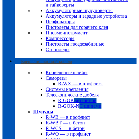
и гайковерты
Аккумуляторные шуруповерты
Аккумуляторы и зарядные устройства
Перфораторы
Пистолеты для горячего клея
Пневмоинструмент
Компрессоры
Пистолеты гвоздезабивные
Степплеры
Крепление плоской кровли
Кровельные шайбы
Саморезы
R-WX — в профлист
Системы крепления
Телескопические дюбеля
R-GOK
Без шипов
R-GOK-N
С шипами
Шурупы
R-WB — в профлист
R-WBT — в бетон
R-WCS — в бетон
R-WO — в профлист