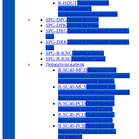
R-HDGT
Для крепления
металлического
перфорированного крепежа
SPG-DPG
Гвозди без газа
SPG-DPK
Гвозди без газа
SPG-DRG
Гвозди в бумажной ленте без
газа
SPG-DRK
Гвозди в бумажной ленте без
газа
SPG-R-KNC
Гвозди в бетон
SPG-R-KSC
Гвозди по стали
Держатели кабеля
R-SC40-MCD
Фиксатор для
применения в системе пассивной
противопожарной защиты
R-SC40-MCS
Фиксатор для
применения в системе пассивной
противопожарной защиты
R-SC40-PCD
Пластиковый
держатель кабелей и труб
R-SC40-PCO
Пластиковый
держатель кабелей и труб
R-SC40-PCR
Пластиковый
держатель кабелей и труб с
регуляцией