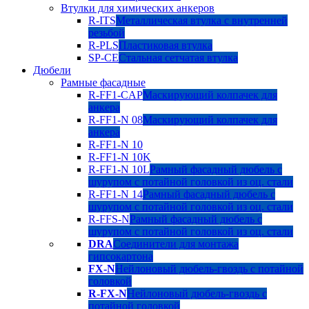
Втулки для химических анкеров
R-ITS
Металлическая втулка с внутренней
резьбой
R-PLS
Пластиковая втулка
SP-CE
Стальная сетчатая втулка
Дюбели
Рамные фасадные
R-FF1-CAP
Маскирующий колпачек для
анкера
R-FF1-N 08
Маскирующий колпачек для
анкера
R-FF1-N 10
R-FF1-N 10K
R-FF1-N 10L
Рамный фасадный дюбель с
шурупом с потайной головкой из оц. стали
R-FF1-N 14
Рамный фасадный дюбель с
шурупом с потайной головкой из оц. стали
R-FFS-N
Рамный фасадный дюбель с
шурупом с потайной головкой из оц. стали
DRA
Соединители для монтажа
гипсокартона
FX-N
Нейлоновый дюбель-гвоздь с потайной
головкой
R-FX-N
Нейлоновый дюбель-гвоздь с
потайной головкой