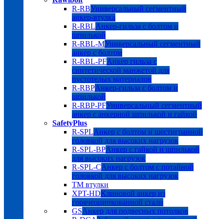
R-RB
Универсальный сегментный
анкер-втулка
R-RBL
Анкер-гильза с болтом и
шпилькой
R-RBL-M
Универсальный сегментный
анкер с болтом
R-RBL-PF
Анкер гильза с
синтетической манжетой для
пустотелых материалов
R-RBP
Анкер-гильза с болтом и
шпилькой
R-RBP-PF
Универсальный сегментный
анкер с анкерной шпилькой и гайкой
SafetyPlus
R-SPL
Анкер с болтом и шестигранной
головкой для высоких нагрузок
R-SPL-BP
Анкер с гайкой и шпилькой
для высоких нагрузок
R-SPL-C
Анкер с болтом с потайной
головкой для высоких нагрузок
TM втулки
XPT-HD
Клиновой анкер из
горячеоцинкованной стали
GS
Анкер для подвесных потолков