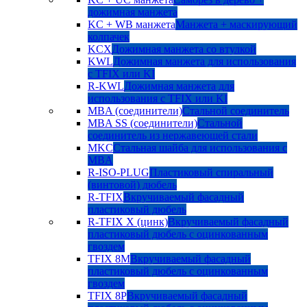
дожимная манжета
KC + WB манжета
Манжета + маскирующий
колпачек
KCX
Дожимная манжета со втулкой
KWL
Дожимная манжета для использования
с TFIX или KI
R-KWL
Дожимная манжета для
использования с TFIX или KI
MBA (соединители)
Стальной соединитель
MBA SS (соединители)
Стальной
соединитель из нержавеющей стали
MKC
Стальная шайба для использования с
MBA
R-ISO-PLUG
Пластиковый спиральный
(винтовой) дюбель
R-TFIX
Вкручиваемый фасадный
пластиковый дюбель
R-TFIX X (цинк)
Вкручиваемый фасадный
пластиковый дюбель с оцинкованным
гвоздем
TFIX 8M
Вкручиваемый фасадный
пластиковый дюбель с оцинкованным
гвоздем
TFIX 8P
Вкручиваемый фасадный