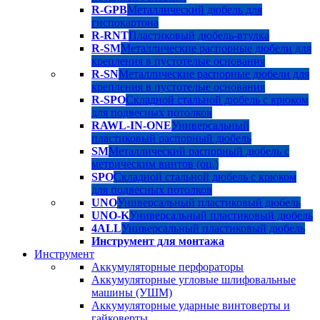
R-GPB
Металлический дюбель для
гиспокартона
R-RNT
Пластиковый дюбель-втулка
R-SM
Металлические распорные дюбели для
крепления в пустотелые основания
R-SN
Металлические распорные дюбели для
крепления в пустотелые основания
R-SPO
Складной стальной дюбель с крюком
для подвесных потолков
RAWL-IN-ONE
Универсальный
пластиковый распорный дюбель
SM
Металлический распорный дюбель с
метрическим винтов (оц.)
SPO
Складной стальной дюбель с крюком
для подвесных потолков
UNO
Универсальный пластиковый дюбель
UNO-K
Универсальный пластиковый дюбель
4ALL
Универсальный пластиковый дюбель
Инструмент для монтажа
Инструмент
Аккумуляторные перфораторы
Аккумуляторные угловые шлифовальные
машины (УШМ)
Аккумуляторные ударные винтоверты и
гайковерты