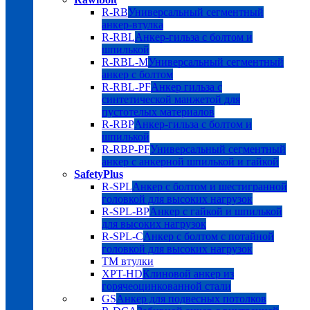
R-RB
Универсальный сегментный
анкер-втулка
R-RBL
Анкер-гильза с болтом и
шпилькой
R-RBL-M
Универсальный сегментный
анкер с болтом
R-RBL-PF
Анкер гильза с
синтетической манжетой для
пустотелых материалов
R-RBP
Анкер-гильза с болтом и
шпилькой
R-RBP-PF
Универсальный сегментный
анкер с анкерной шпилькой и гайкой
SafetyPlus
R-SPL
Анкер с болтом и шестигранной
головкой для высоких нагрузок
R-SPL-BP
Анкер с гайкой и шпилькой
для высоких нагрузок
R-SPL-C
Анкер с болтом с потайной
головкой для высоких нагрузок
TM втулки
XPT-HD
Клиновой анкер из
горячеоцинкованной стали
GS
Анкер для подвесных потолков