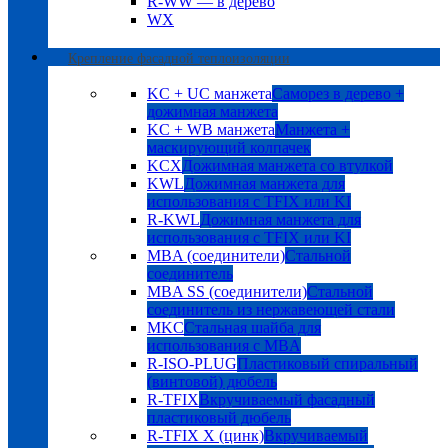
R-WW — в дерево
WX
Крепление фасадной теплоизоляции
KC + UC манжета
Саморез в дерево +
дожимная манжета
KC + WB манжета
Манжета +
маскирующий колпачек
KCX
Дожимная манжета со втулкой
KWL
Дожимная манжета для
использования с TFIX или KI
R-KWL
Дожимная манжета для
использования с TFIX или KI
MBA (соединители)
Стальной
соединитель
MBA SS (соединители)
Стальной
соединитель из нержавеющей стали
MKC
Стальная шайба для
использования с MBA
R-ISO-PLUG
Пластиковый спиральный
(винтовой) дюбель
R-TFIX
Вкручиваемый фасадный
пластиковый дюбель
R-TFIX X (цинк)
Вкручиваемый