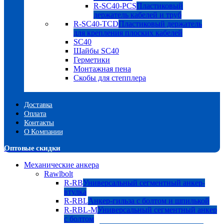
R-SC40-PCS
Пластиковый
держатель кабелей и труб
R-SC40-TCD
Пластиковый держатель
для крепления плоских кабелей
SC40
Шайбы SC40
Герметики
Монтажная пена
Скобы для степплера
Доставка
Оплата
Контакты
О Компании
Оптовые скидки
Механические анкера
Rawlbolt
R-RB
Универсальный сегментный анкер-
втулка
R-RBL
Анкер-гильза с болтом и шпилькой
R-RBL-M
Универсальный сегментный анкер
с болтом