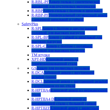
R-RBL-PF
Анкер гильза с синтетической
манжетой для пустотелых материалов
R-RBP
Анкер-гильза с болтом и шпилькой
R-RBP-PF
Универсальный сегментный анкер
с анкерной шпилькой и гайкой
SafetyPlus
R-SPL
Анкер с болтом и шестигранной
головкой для высоких нагрузок
R-SPL-BP
Анкер с гайкой и шпилькой для
высоких нагрузок
R-SPL-C
Анкер с болтом с потайной
головкой для высоких нагрузок
TM втулки
XPT-HD
Клиновой анкер из
горячеоцинкованной стали
GS
Анкер для подвесных потолков
R-DCA
Забивной анкер с внутренней
резьбой (цинк)
R-DCL
Забивной анкер с внутренней резьбой
с воротником из оц. стали
R-HPTIIA4
Клиновой анкер из нержавеющей
стали
R-HPTIIA4 D
Клиновой анкер из
нержавеющей стали с большой гайкой
R-HPTIIZF
Клиновой анкер с защитным