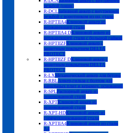
R-DCA
Забивной анкер с внутренней
резьбой (цинк)
R-DCL
Забивной анкер с внутренней
резьбой с воротником из оц. стали
R-HPTIIA4
Клиновой анкер из
нержавеющей стали
R-HPTIIA4 D
Клиновой анкер из
нержавеющей стали с большой гайкой
R-HPTIIZF
Клиновой анкер с
защитным покрытием DELTA
PROTECT
R-HPTIIZF D
Клиновой анкер с
защитным покрытием DELTA
PROTECT
R-LX
Механический анкер для бетона
R-RBL
Анкер-гильза с болтом для
канальных плит и керамич. оснований
R-SPL
Распорный анкер из
оцинкованной стали
R-XPT
Клиновой анкер из
оцинкованной стали
R-XPT-HD
Клиновой анкер из
горячеоцинкованной стали
R-XPTIIA4
Клиновой анкер из стали
А4