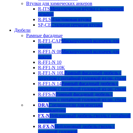
Втулки для химических анкеров
R-ITS
Металлическая втулка с внутренней
резьбой
R-PLS
Пластиковая втулка
SP-CE
Стальная сетчатая втулка
Дюбели
Рамные фасадные
R-FF1-CAP
Маскирующий колпачек для
анкера
R-FF1-N 08
Маскирующий колпачек для
анкера
R-FF1-N 10
R-FF1-N 10K
R-FF1-N 10L
Рамный фасадный дюбель с
шурупом с потайной головкой из оц. стали
R-FF1-N 14
Рамный фасадный дюбель с
шурупом с потайной головкой из оц. стали
R-FFS-N
Рамный фасадный дюбель с
шурупом с потайной головкой из оц. стали
DRA
Соединители для монтажа
гипсокартона
FX-N
Нейлоновый дюбель-гвоздь с потайной
головкой
R-FX-N
Нейлоновый дюбель-гвоздь с
потайной головкой