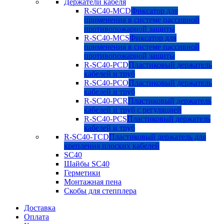
Держатели кабеля
R-SC40-MCD
Фиксатор для
применения в системе пассивной
противопожарной защиты
R-SC40-MCS
Фиксатор для
применения в системе пассивной
противопожарной защиты
R-SC40-PCD
Пластиковый держатель
кабелей и труб
R-SC40-PCO
Пластиковый держатель
кабелей и труб
R-SC40-PCR
Пластиковый держатель
кабелей и труб с регуляцией
R-SC40-PCS
Пластиковый держатель
кабелей и труб
R-SC40-TCD
Пластиковый держатель для
крепления плоских кабелей
SC40
Шайбы SC40
Герметики
Монтажная пена
Скобы для степплера
Доставка
Оплата