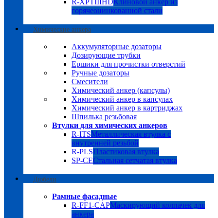
R-XPTIIIHD
Клиновой анкер из
горячеоцинкованной стали
Химические анкера
Аккумуляторные дозаторы
Дозирующие трубки
Ершики для прочистки отверстий
Ручные дозаторы
Смесители
Химический анкер (капсулы)
Химический анкер в капсулах
Химический анкер в картриджах
Шпилька резьбовая
Втулки для химических анкеров
R-ITS
Металлическая втулка с
внутренней резьбой
R-PLS
Пластиковая втулка
SP-CE
Стальная сетчатая втулка
Дюбели
Рамные фасадные
R-FF1-CAP
Маскирующий колпачек для
анкера