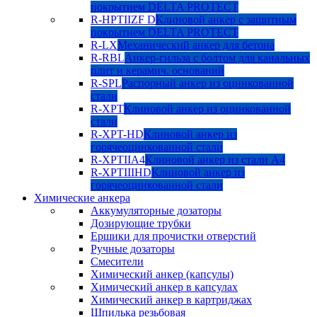
покрытием DELTA PROTECT
R-HPTIIZF D
Клиновой анкер с защитным
покрытием DELTA PROTECT
R-LX
Механический анкер для бетона
R-RBL
Анкер-гильза с болтом для канальных
плит и керамич. оснований
R-SPL
Распорный анкер из оцинкованной
стали
R-XPT
Клиновой анкер из оцинкованной
стали
R-XPT-HD
Клиновой анкер из
горячеоцинкованной стали
R-XPTIIA4
Клиновой анкер из стали А4
R-XPTIIIHD
Клиновой анкер из
горячеоцинкованной стали
Химические анкера
Аккумуляторные дозаторы
Дозирующие трубки
Ершики для прочистки отверстий
Ручные дозаторы
Смесители
Химический анкер (капсулы)
Химический анкер в капсулах
Химический анкер в картриджах
Шпилька резьбовая