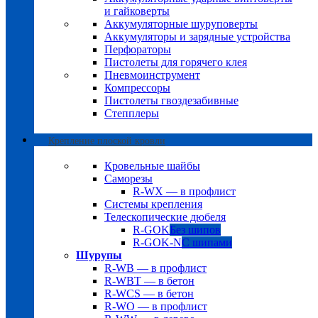
и гайковерты
Аккумуляторные шуруповерты
Аккумуляторы и зарядные устройства
Перфораторы
Пистолеты для горячего клея
Пневмоинструмент
Компрессоры
Пистолеты гвоздезабивные
Степплеры
Крепление плоской кровли
Кровельные шайбы
Саморезы
R-WX — в профлист
Системы крепления
Телескопические дюбеля
R-GOK
Без шипов
R-GOK-N
С шипами
Шурупы
R-WB — в профлист
R-WBT — в бетон
R-WCS — в бетон
R-WO — в профлист