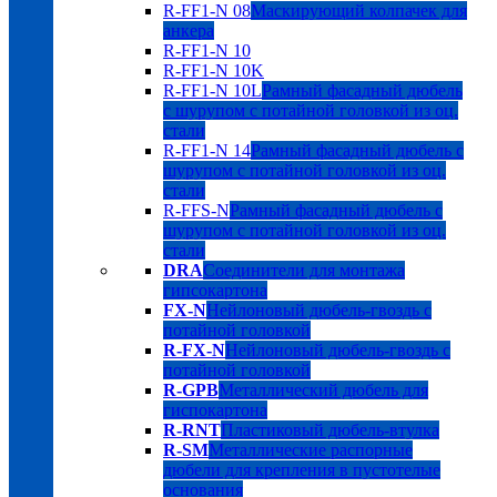
R-FF1-N 08
Маскирующий колпачек для
анкера
R-FF1-N 10
R-FF1-N 10K
R-FF1-N 10L
Рамный фасадный дюбель
с шурупом с потайной головкой из оц.
стали
R-FF1-N 14
Рамный фасадный дюбель с
шурупом с потайной головкой из оц.
стали
R-FFS-N
Рамный фасадный дюбель с
шурупом с потайной головкой из оц.
стали
DRA
Соединители для монтажа
гипсокартона
FX-N
Нейлоновый дюбель-гвоздь с
потайной головкой
R-FX-N
Нейлоновый дюбель-гвоздь с
потайной головкой
R-GPB
Металлический дюбель для
гиспокартона
R-RNT
Пластиковый дюбель-втулка
R-SM
Металлические распорные
дюбели для крепления в пустотелые
основания