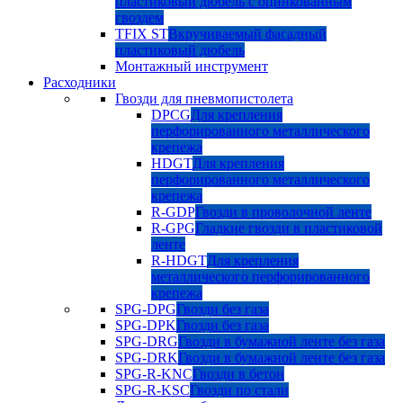
пластиковый дюбель с оцинкованным
гвоздем
TFIX ST
Вкручиваемый фасадный
пластиковый дюбель
Монтажный инструмент
Расходники
Гвозди для пневмопистолета
DPCG
Для крепления
перфорированного металлического
крепежа
HDGT
Для крепления
перфорированного металлического
крепежа
R-GDP
Гвозди в проволочной ленте
R-GPG
Гладкие гвозди в пластиковой
ленте
R-HDGT
Для крепления
металлического перфорированного
крепежа
SPG-DPG
Гвозди без газа
SPG-DPK
Гвозди без газа
SPG-DRG
Гвозди в бумажной ленте без газа
SPG-DRK
Гвозди в бумажной ленте без газа
SPG-R-KNC
Гвозди в бетон
SPG-R-KSC
Гвозди по стали