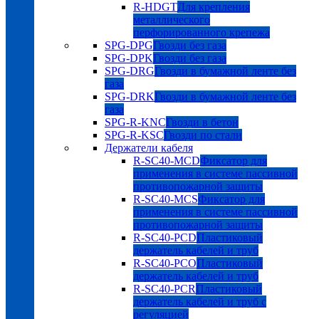
R-HDGT
Для крепления
металлического
перфорированного крепежа
SPG-DPG
Гвозди без газа
SPG-DPK
Гвозди без газа
SPG-DRG
Гвозди в бумажной ленте без
газа
SPG-DRK
Гвозди в бумажной ленте без
газа
SPG-R-KNC
Гвозди в бетон
SPG-R-KSC
Гвозди по стали
Держатели кабеля
R-SC40-MCD
Фиксатор для
применения в системе пассивной
противопожарной защиты
R-SC40-MCS
Фиксатор для
применения в системе пассивной
противопожарной защиты
R-SC40-PCD
Пластиковый
держатель кабелей и труб
R-SC40-PCO
Пластиковый
держатель кабелей и труб
R-SC40-PCR
Пластиковый
держатель кабелей и труб с
регуляцией