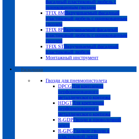
фасадный пластиковый дюбель с
оцинкованным гвоздем
TFIX 8M
Вкручиваемый фасадный
пластиковый дюбель с оцинкованным
гвоздем
TFIX 8P
Вкручиваемый фасадный
пластиковый дюбель с оцинкованным
гвоздем
TFIX ST
Вкручиваемый фасадный
пластиковый дюбель
Монтажный инструмент
Расходники
Гвозди для пневмопистолета
DPCG
Для крепления
перфорированного
металлического крепежа
HDGT
Для крепления
перфорированного
металлического крепежа
R-GDP
Гвозди в проволочной
ленте
R-GPG
Гладкие гвозди в
пластиковой ленте