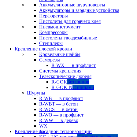
Аккумуляторные шуруповерты
Аккумуляторы и зарядные устройства
Перфораторы
Пистолеты для горячего клея
Пневмоинструмент
Компрессоры
Пистолеты гвоздезабивные
Степплеры
Крепление плоской кровли
Кровельные шайбы
Саморезы
R-WX — в профлист
Системы крепления
Телескопические дюбеля
R-GOK
Без шипов
R-GOK-N
С шипами
Шурупы
R-WB — в профлист
R-WBT — в бетон
R-WCS — в бетон
R-WO — в профлист
R-WW — в дерево
WX
Крепление фасадной теплоизоляции
KC + UC манжета
Саморез в дерево +