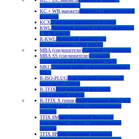
дожимная манжета
KC + WB манжета
Манжета + маскирующий
колпачек
KCX
Дожимная манжета со втулкой
KWL
Дожимная манжета для использования
с TFIX или KI
R-KWL
Дожимная манжета для
использования с TFIX или KI
MBA (соединители)
Стальной соединитель
MBA SS (соединители)
Стальной
соединитель из нержавеющей стали
MKC
Стальная шайба для использования с
MBA
R-ISO-PLUG
Пластиковый спиральный
(винтовой) дюбель
R-TFIX
Вкручиваемый фасадный
пластиковый дюбель
R-TFIX X (цинк)
Вкручиваемый фасадный
пластиковый дюбель с оцинкованным
гвоздем
TFIX 8M
Вкручиваемый фасадный
пластиковый дюбель с оцинкованным
гвоздем
TFIX 8P
Вкручиваемый фасадный