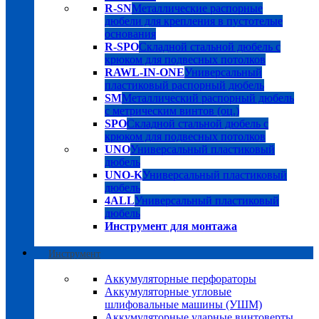
R-SN
Металлические распорные
дюбели для крепления в пустотелые
основания
R-SPO
Складной стальной дюбель с
крюком для подвесных потолков
RAWL-IN-ONE
Универсальный
пластиковый распорный дюбель
SM
Металлический распорный дюбель
с метрическим винтов (оц.)
SPO
Складной стальной дюбель с
крюком для подвесных потолков
UNO
Универсальный пластиковый
дюбель
UNO-K
Универсальный пластиковый
дюбель
4ALL
Универсальный пластиковый
дюбель
Инструмент для монтажа
Инструмент
Аккумуляторные перфораторы
Аккумуляторные угловые
шлифовальные машины (УШМ)
Аккумуляторные ударные винтоверты