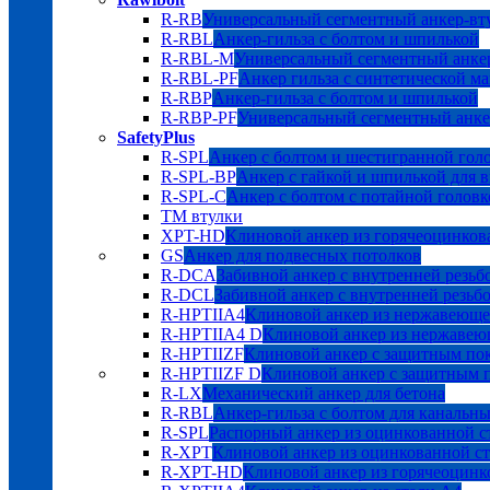
R-RB
Универсальный сегментный анкер-вт
R-RBL
Анкер-гильза с болтом и шпилькой
R-RBL-M
Универсальный сегментный анкер
R-RBL-PF
Анкер гильза с синтетической м
R-RBP
Анкер-гильза с болтом и шпилькой
R-RBP-PF
Универсальный сегментный анке
SafetyPlus
R-SPL
Анкер с болтом и шестигранной гол
R-SPL-BP
Анкер с гайкой и шпилькой для 
R-SPL-C
Анкер с болтом с потайной головк
TM втулки
XPT-HD
Клиновой анкер из горячеоцинков
GS
Анкер для подвесных потолков
R-DCA
Забивной анкер с внутренней резьб
R-DCL
Забивной анкер с внутренней резьбо
R-HPTIIA4
Клиновой анкер из нержавеюще
R-HPTIIA4 D
Клиновой анкер из нержавею
R-HPTIIZF
Клиновой анкер с защитным 
R-HPTIIZF D
Клиновой анкер с защитны
R-LX
Механический анкер для бетона
R-RBL
Анкер-гильза с болтом для канальн
R-SPL
Распорный анкер из оцинкованной с
R-XPT
Клиновой анкер из оцинкованной с
R-XPT-HD
Клиновой анкер из горячеоцинк