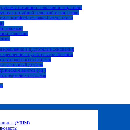
рупом с потайной головкой из оц. стали
пом с потайной головкой из оц. стали
м с потайной головкой из оц. стали
на
ой головкой
йной головкой
ртона
я крепления в пустотелые основания
 крепления в пустотелые основания
 для подвесных потолков
ый распорный дюбель
рическим винтов (оц.)
ля подвесных потолков
ль
 машины (УШМ)
йковерты