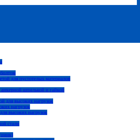
а
 болтом
етой для пустотелых материалов
 анкерной шпилькой и гайкой
ой для высоких нагрузок
оких нагрузок
 для высоких нагрузок
ной стали
(цинк)