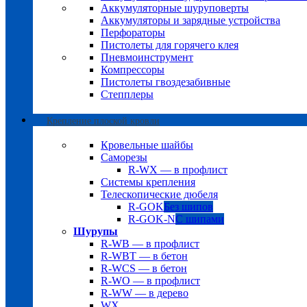
Аккумуляторные шуруповерты
Аккумуляторы и зарядные устройства
Перфораторы
Пистолеты для горячего клея
Пневмоинструмент
Компрессоры
Пистолеты гвоздезабивные
Степплеры
Крепление плоской кровли
Кровельные шайбы
Саморезы
R-WX — в профлист
Системы крепления
Телескопические дюбеля
R-GOK
Без шипов
R-GOK-N
С шипами
Шурупы
R-WB — в профлист
R-WBT — в бетон
R-WCS — в бетон
R-WO — в профлист
R-WW — в дерево
WX