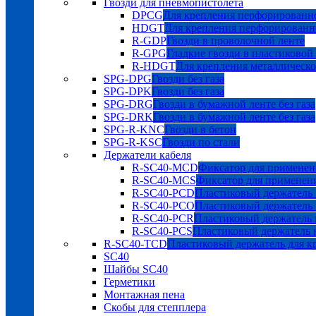
Гвозди для пневмопистолета
DPCG
Для крепления перфорированно
HDGT
Для крепления перфорированн
R-GDP
Гвозди в проволочной ленте
R-GPG
Гладкие гвозди в пластиковой
R-HDGT
Для крепления металлическ
SPG-DPG
Гвозди без газа
SPG-DPK
Гвозди без газа
SPG-DRG
Гвозди в бумажной ленте без газа
SPG-DRK
Гвозди в бумажной ленте без газа
SPG-R-KNC
Гвозди в бетон
SPG-R-KSC
Гвозди по стали
Держатели кабеля
R-SC40-MCD
Фиксатор для применен
R-SC40-MCS
Фиксатор для применен
R-SC40-PCD
Пластиковый держатель 
R-SC40-PCO
Пластиковый держатель 
R-SC40-PCR
Пластиковый держатель к
R-SC40-PCS
Пластиковый держатель к
R-SC40-TCD
Пластиковый держатель для к
SC40
Шайбы SC40
Герметики
Монтажная пена
Скобы для степплера