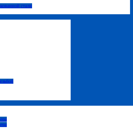
нкованной стали
резьбой
ера
ера