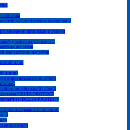
улка
 с болтом
анжетой для пустотелых материалов
р с анкерной шпилькой и гайкой
овкой для высоких нагрузок
высоких нагрузок
ой для высоких нагрузок
анной стали
ой (цинк)
й с воротником из оц. стали
й стали
щей стали с большой гайкой
покрытием DELTA PROTECT
м покрытием DELTA PROTECT
ых плит и керамич. оснований
тали
тали
ованной стали