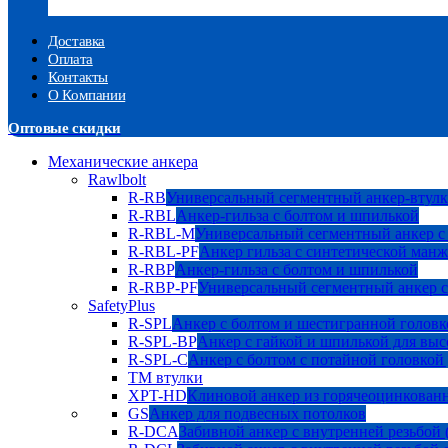
Доставка
Оплата
Контакты
О Компании
Оптовые скидки
Механические анкера
Rawlbolt
R-RB
Универсальный сегментный анкер-втулк
R-RBL
Анкер-гильза с болтом и шпилькой
R-RBL-M
Универсальный сегментный анкер с
R-RBL-PF
Анкер гильза с синтетической манж
R-RBP
Анкер-гильза с болтом и шпилькой
R-RBP-PF
Универсальный сегментный анкер с
SafetyPlus
R-SPL
Анкер с болтом и шестигранной головк
R-SPL-BP
Анкер с гайкой и шпилькой для выс
R-SPL-C
Анкер с болтом с потайной головкой
TM втулки
XPT-HD
Клиновой анкер из горячеоцинкован
GS
Анкер для подвесных потолков
R-DCA
Забивной анкер с внутренней резьбой 