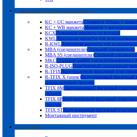
Крепление фасадной теплоизоляции
KC + UC манжета
Саморез в дерево + дожи
KC + WB манжета
Манжета + маскирующий
KCX
Дожимная манжета со втулкой
KWL
Дожимная манжета для использования
R-KWL
Дожимная манжета для использован
MBA (соединители)
Стальной соединитель
MBA SS (соединители)
Стальной соедините
MKC
Стальная шайба для использования с
R-ISO-PLUG
Пластиковый спиральный (ви
R-TFIX
Вкручиваемый фасадный пластико
R-TFIX X (цинк)
Вкручиваемый фасадный п
оцинкованным гвоздем
TFIX 8M
Вкручиваемый фасадный пластик
гвоздем
TFIX 8P
Вкручиваемый фасадный пластико
гвоздем
TFIX ST
Вкручиваемый фасадный пластик
Монтажный инструмент
Расходники