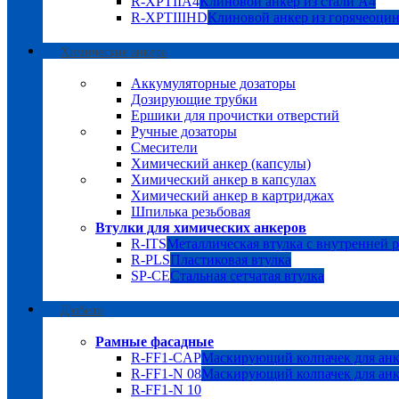
R-XPTIIA4
Клиновой анкер из стали А4
R-XPTIIIHD
Клиновой анкер из горячеоци
Химические анкера
Аккумуляторные дозаторы
Дозирующие трубки
Ершики для прочистки отверстий
Ручные дозаторы
Смесители
Химический анкер (капсулы)
Химический анкер в капсулах
Химический анкер в картриджах
Шпилька резьбовая
Втулки для химических анкеров
R-ITS
Металлическая втулка с внутренней 
R-PLS
Пластиковая втулка
SP-CE
Стальная сетчатая втулка
Дюбели
Рамные фасадные
R-FF1-CAP
Маскирующий колпачек для анк
R-FF1-N 08
Маскирующий колпачек для анк
R-FF1-N 10