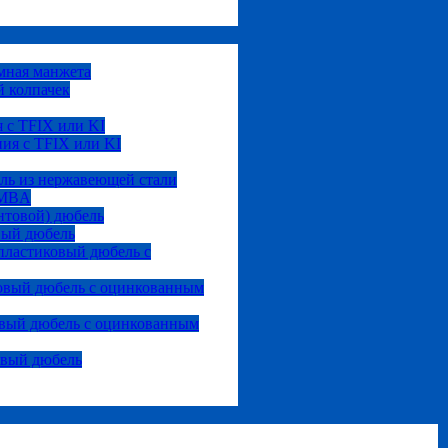
мная манжета
 колпачек
 с TFIX или KI
ия с TFIX или KI
ль из нержавеющей стали
 MBA
нтовой) дюбель
вый дюбель
ластиковый дюбель с
овый дюбель с оцинкованным
вый дюбель с оцинкованным
овый дюбель