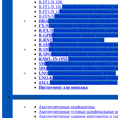
R-FF1-N 10K
R-FF1-N 10L
Рамный фасадный дюбель с шу
R-FF1-N 14
Рамный фасадный дюбель с шуру
R-FFS-N
Рамный фасадный дюбель с шурупо
DRA
Соединители для монтажа гипсокарто
FX-N
Нейлоновый дюбель-гвоздь с потайн
R-FX-N
Нейлоновый дюбель-гвоздь с пота
R-GPB
Металлический дюбель для гиспока
R-RNT
Пластиковый дюбель-втулка
R-SM
Металлические распорные дюбели дл
R-SN
Металлические распорные дюбели для
R-SPO
Складной стальной дюбель с крюком
RAWL-IN-ONE
Универсальный пластиков
SM
Металлический распорный дюбель с мет
SPO
Складной стальной дюбель с крюком д
UNO
Универсальный пластиковый дюбель
UNO-K
Универсальный пластиковый дюбе
4ALL
Универсальный пластиковый дюбель
Инструмент для монтажа
Инструмент
Аккумуляторные перфораторы
Аккумуляторные угловые шлифовальные
Аккумуляторные ударные винтоверты и га