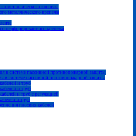
го металлического крепежа
ого металлического крепежа
 ленте
ого перфорированного крепежа
ия в системе пассивной противопожарной защиты
ия в системе пассивной противопожарной защиты
кабелей и труб
кабелей и труб
абелей и труб с регуляцией
абелей и труб
репления плоских кабелей