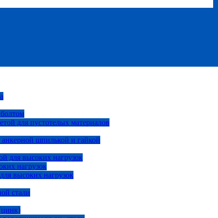
а
 болтом
етой для пустотелых материалов
 анкерной шпилькой и гайкой
ой для высоких нагрузок
оких нагрузок
 для высоких нагрузок
ной стали
(цинк)