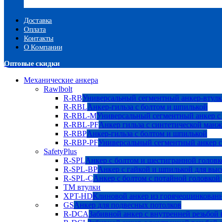
Доставка
Оплата
Контакты
О Компании
Оптовые скидки
Механические анкера
Rawlbolt
R-RB
Универсальный сегментный анкер-втулк
R-RBL
Анкер-гильза с болтом и шпилькой
R-RBL-M
Универсальный сегментный анкер с
R-RBL-PF
Анкер гильза с синтетической манж
R-RBP
Анкер-гильза с болтом и шпилькой
R-RBP-PF
Универсальный сегментный анкер с
SafetyPlus
R-SPL
Анкер с болтом и шестигранной головк
R-SPL-BP
Анкер с гайкой и шпилькой для выс
R-SPL-C
Анкер с болтом с потайной головкой
TM втулки
XPT-HD
Клиновой анкер из горячеоцинкован
GS
Анкер для подвесных потолков
R-DCA
Забивной анкер с внутренней резьбой 