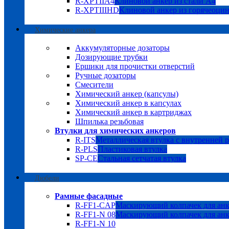
R-XPTIIA4
Клиновой анкер из стали А4
R-XPTIIIHD
Клиновой анкер из горячеоци
Химические анкера
Аккумуляторные дозаторы
Дозирующие трубки
Ершики для прочистки отверстий
Ручные дозаторы
Смесители
Химический анкер (капсулы)
Химический анкер в капсулах
Химический анкер в картриджах
Шпилька резьбовая
Втулки для химических анкеров
R-ITS
Металлическая втулка с внутренней 
R-PLS
Пластиковая втулка
SP-CE
Стальная сетчатая втулка
Дюбели
Рамные фасадные
R-FF1-CAP
Маскирующий колпачек для анк
R-FF1-N 08
Маскирующий колпачек для анк
R-FF1-N 10