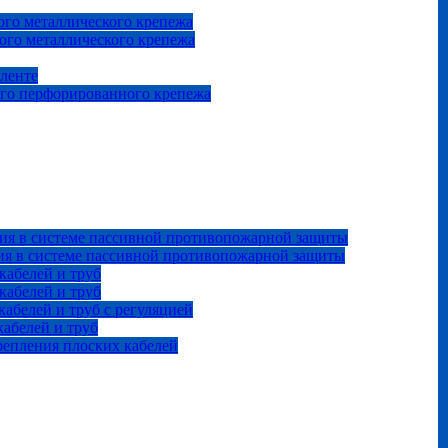
го металлического крепежа
ого металлического крепежа
 ленте
ого перфорированного крепежа
ия в системе пассивной противопожарной защиты
ия в системе пассивной противопожарной защиты
кабелей и труб
кабелей и труб
абелей и труб с регуляцией
абелей и труб
репления плоских кабелей