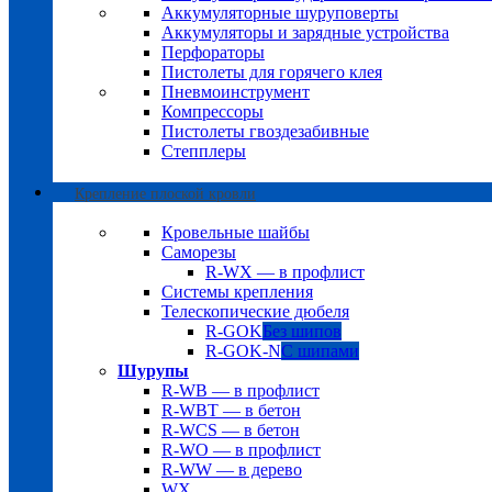
Аккумуляторные шуруповерты
Аккумуляторы и зарядные устройства
Перфораторы
Пистолеты для горячего клея
Пневмоинструмент
Компрессоры
Пистолеты гвоздезабивные
Степплеры
Крепление плоской кровли
Кровельные шайбы
Саморезы
R-WX — в профлист
Системы крепления
Телескопические дюбеля
R-GOK
Без шипов
R-GOK-N
С шипами
Шурупы
R-WB — в профлист
R-WBT — в бетон
R-WCS — в бетон
R-WO — в профлист
R-WW — в дерево
WX