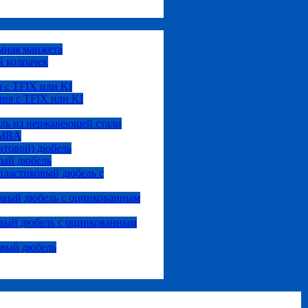
мная манжета
 колпачек
 с TFIX или KI
ия с TFIX или KI
ль из нержавеющей стали
 MBA
нтовой) дюбель
вый дюбель
ластиковый дюбель с
овый дюбель с оцинкованным
вый дюбель с оцинкованным
овый дюбель