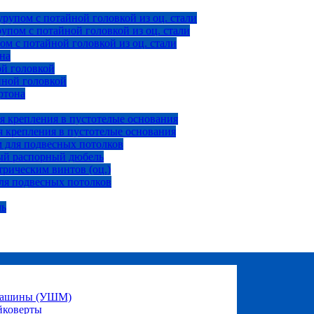
рупом с потайной головкой из оц. стали
пом с потайной головкой из оц. стали
м с потайной головкой из оц. стали
на
ой головкой
йной головкой
ртона
я крепления в пустотелые основания
 крепления в пустотелые основания
 для подвесных потолков
ый распорный дюбель
рическим винтов (оц.)
ля подвесных потолков
ль
 машины (УШМ)
йковерты