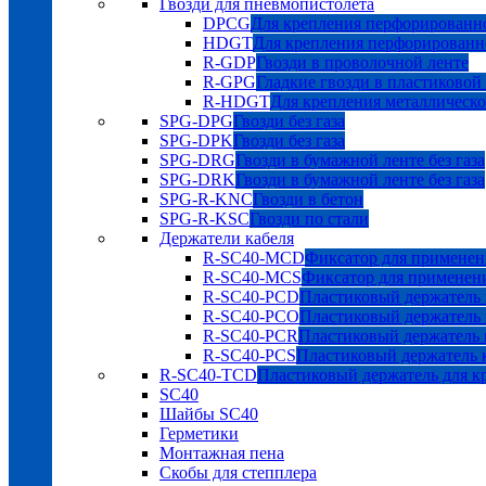
Гвозди для пневмопистолета
DPCG
Для крепления перфорированно
HDGT
Для крепления перфорированн
R-GDP
Гвозди в проволочной ленте
R-GPG
Гладкие гвозди в пластиковой
R-HDGT
Для крепления металлическ
SPG-DPG
Гвозди без газа
SPG-DPK
Гвозди без газа
SPG-DRG
Гвозди в бумажной ленте без газа
SPG-DRK
Гвозди в бумажной ленте без газа
SPG-R-KNC
Гвозди в бетон
SPG-R-KSC
Гвозди по стали
Держатели кабеля
R-SC40-MCD
Фиксатор для применен
R-SC40-MCS
Фиксатор для применен
R-SC40-PCD
Пластиковый держатель 
R-SC40-PCO
Пластиковый держатель 
R-SC40-PCR
Пластиковый держатель к
R-SC40-PCS
Пластиковый держатель к
R-SC40-TCD
Пластиковый держатель для к
SC40
Шайбы SC40
Герметики
Монтажная пена
Скобы для степплера