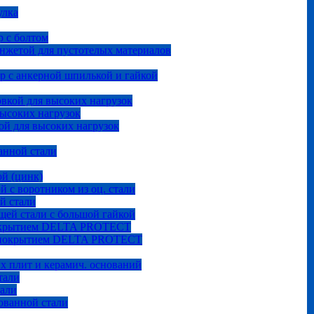
улка
 с болтом
анжетой для пустотелых материалов
р с анкерной шпилькой и гайкой
овкой для высоких нагрузок
высоких нагрузок
ой для высоких нагрузок
анной стали
ой (цинк)
й с воротником из оц. стали
й стали
щей стали с большой гайкой
покрытием DELTA PROTECT
м покрытием DELTA PROTECT
ых плит и керамич. оснований
тали
тали
ованной стали