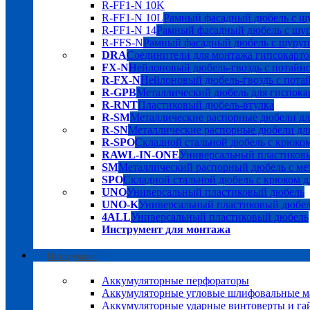
R-FF1-N 10K
R-FF1-N 10L
Рамный фасадный дюбель с шу
R-FF1-N 14
Рамный фасадный дюбель с шуру
R-FFS-N
Рамный фасадный дюбель с шурупо
DRA
Соединители для монтажа гипсокарто
FX-N
Нейлоновый дюбель-гвоздь с потайн
R-FX-N
Нейлоновый дюбель-гвоздь с пота
R-GPB
Металлический дюбель для гиспока
R-RNT
Пластиковый дюбель-втулка
R-SM
Металлические распорные дюбели дл
R-SN
Металлические распорные дюбели для
R-SPO
Складной стальной дюбель с крюком
RAWL-IN-ONE
Универсальный пластиков
SM
Металлический распорный дюбель с мет
SPO
Складной стальной дюбель с крюком д
UNO
Универсальный пластиковый дюбель
UNO-K
Универсальный пластиковый дюбе
4ALL
Универсальный пластиковый дюбель
Инструмент для монтажа
Инструмент
Аккумуляторные перфораторы
Аккумуляторные угловые шлифовальные
Аккумуляторные ударные винтоверты и га