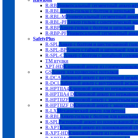
R-RB
Универсальный сегментный анкер-вт
R-RBL
Анкер-гильза с болтом и шпилькой
R-RBL-M
Универсальный сегментный анкер
R-RBL-PF
Анкер гильза с синтетической м
R-RBP
Анкер-гильза с болтом и шпилькой
R-RBP-PF
Универсальный сегментный анке
SafetyPlus
R-SPL
Анкер с болтом и шестигранной гол
R-SPL-BP
Анкер с гайкой и шпилькой для 
R-SPL-C
Анкер с болтом с потайной головк
TM втулки
XPT-HD
Клиновой анкер из горячеоцинков
GS
Анкер для подвесных потолков
R-DCA
Забивной анкер с внутренней резьб
R-DCL
Забивной анкер с внутренней резьбо
R-HPTIIA4
Клиновой анкер из нержавеюще
R-HPTIIA4 D
Клиновой анкер из нержавею
R-HPTIIZF
Клиновой анкер с защитным 
R-HPTIIZF D
Клиновой анкер с защитны
R-LX
Механический анкер для бетона
R-RBL
Анкер-гильза с болтом для канальн
R-SPL
Распорный анкер из оцинкованной с
R-XPT
Клиновой анкер из оцинкованной с
R-XPT-HD
Клиновой анкер из горячеоцинк