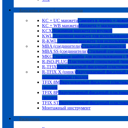
Крепление фасадной теплоизоляции
KC + UC манжета
Саморез в дерево + дожи
KC + WB манжета
Манжета + маскирующий
KCX
Дожимная манжета со втулкой
KWL
Дожимная манжета для использования
R-KWL
Дожимная манжета для использован
MBA (соединители)
Стальной соединитель
MBA SS (соединители)
Стальной соедините
MKC
Стальная шайба для использования с
R-ISO-PLUG
Пластиковый спиральный (ви
R-TFIX
Вкручиваемый фасадный пластико
R-TFIX X (цинк)
Вкручиваемый фасадный п
оцинкованным гвоздем
TFIX 8M
Вкручиваемый фасадный пластик
гвоздем
TFIX 8P
Вкручиваемый фасадный пластико
гвоздем
TFIX ST
Вкручиваемый фасадный пластик
Монтажный инструмент
Расходники