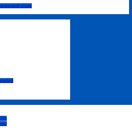
нкованной стали
резьбой
ера
ера